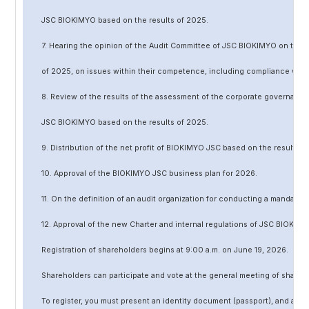
JSC BIOKIMYO based on the results of 202
5
.
7. Hearing the opinion of the Audit Committee of JSC BIOKIMYO on the r
of 202
5
, on issues within their competence, including compliance wit
8. Review of the results of the assessment of the corporate governanc
JSC BIOKIMYO based on the results of 202
5
.
9. Distribution of the net profit of BIOKIMYO JSC based on the results o
10. Approval of the BIOKIMYO JSC business plan for 202
6
.
11. On the definition of an audit organization for conducting a mandato
12. Approval of the
new
Charter and internal regulations of JSC BIOKIMY
Registration of shareholders begins at 9:00 a.m. on June
19
, 202
6
.
Shareholders can participate and vote at the general meeting of shareh
To register, you must present an identity document (passport), and a no