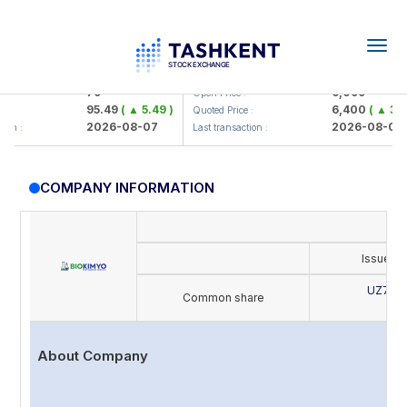
Togg
navig
mkorbank> ATB)
UZMK (<O'zmetkombinat> AJ)
79
6,099
Open Price :
95.49
( ▲ 5.49 )
6,400
( ▲ 300.04
Quoted Price :
2026-08-07
2026-08-07
:
Last transaction :
COMPANY INFORMATION
Issue's
UZ702
Common share
B
About Company