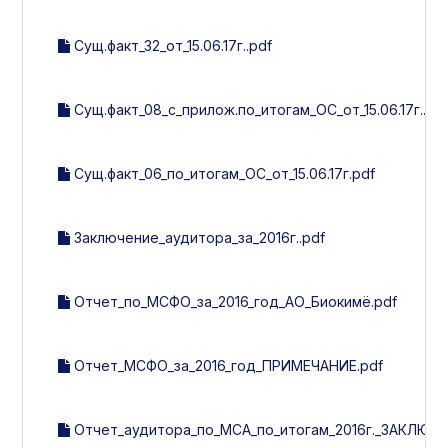
Сущ.факт_32_от_15.06.17г..pdf
Сущ.факт_08_с_прилож.по_итогам_ОС_от_15.06.17г..pd
Сущ.факт_06_по_итогам_ОС_от_15.06.17г.pdf
Заключение_аудитора_за_2016г..pdf
Отчет_по_МСФО_за_2016_год_АО_Биокимё.pdf
Отчет_МСФО_за_2016_год_ПРИМЕЧАНИЕ.pdf
Отчет_аудитора_по_МСА_по_итогам_2016г._ЗАКЛЮЧЕ