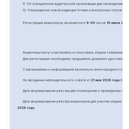
11.
Об определении аудиторской организации для проведения об
12. Утверждение новой редакции Устава и внутренних положени
Регистрация акционеров начинается в
9-00
часов
19 июня
202
Акционеры могут участвовать и голосовать общем собрании а
Для регистрации необходимо предъявить документ удостоверяю
С материалами и информацией касательно вне
очередного
обще
На заседании наблюдательного совета от
21 мая 2026 года
было 
Дата формирования реестра для оповещения о проведении
оче
Дата формирования реестра акционеров для участия общем соб
2026 года
.