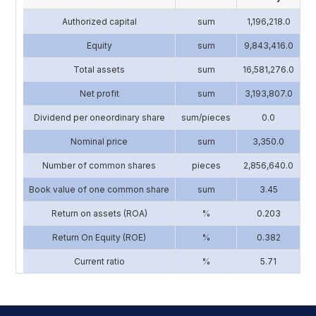
Authorized capital
sum
1,196,218.0
4
Equity
sum
9,843,416.0
13
Total assets
sum
16,581,276.0
17
Net profit
sum
3,193,807.0
2
Dividend per oneordinary share
sum/pieces
0.0
Nominal price
sum
3,350.0
Number of common shares
pieces
2,856,640.0
1
Book value of one common share
sum
3.45
Return on assets (ROA)
%
0.203
Return On Equity (ROE)
%
0.382
Current ratio
%
5.71