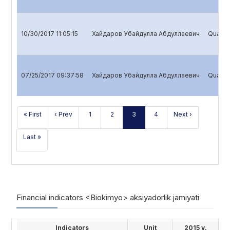
10/30/2017 11:05:15
Хайдаров Убайдулла Абдуллаевич
Quarter
07/25/2017 09:37:58
Хайдаров Убайдулла Абдуллаевич
Quarter
« First
‹ Prev
1
2
3
4
Next ›
Last »
Financial indicators <Biokimyo> aksiyadorlik jamiyati
Indicators
Unit
2015 y.