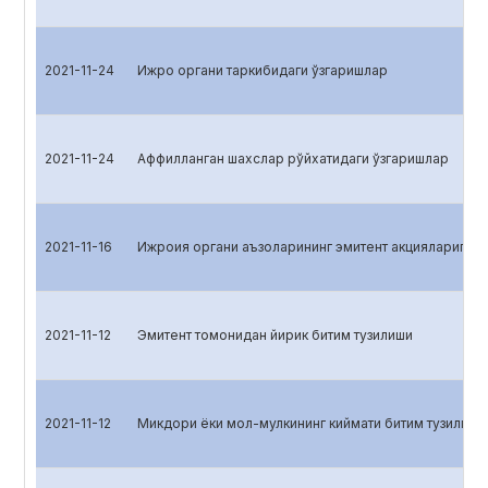
2021-11-24
Ижро органи таркибидаги ўзгаришлар
2021-11-24
Аффилланган шахслар рўйхатидаги ўзгаришлар
2021-11-16
Ижроия органи аъзоларининг эмитент акцияларига э
2021-11-12
Эмитент томонидан йирик битим тузилиши
2021-11-12
Микдори ёки мол-мулкининг киймати битим тузилган 