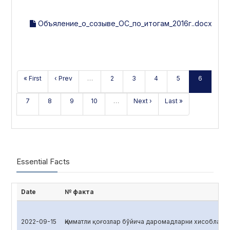
Объяление_о_созыве_ОС_по_итогам_2016г..docx
« First
‹ Prev
…
2
3
4
5
6
7
8
9
10
…
Next ›
Last »
Essential Facts
Date
№ факта
2022-09-15
Қимматли қоғозлар бўйича даромадларни хисоблаш