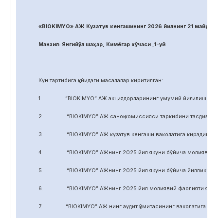
«BIOKIMYO» АЖ Кузатув кенгашининг 2026 йилнинг 21 майдаги
Манзил: Янгийўл шаҳар, Кимёгар кўчаси ,1-уй
Кун тартибига қуйидаги масалалар киритилган:
1. “BIOKIMYO” АЖ акциядорларининг умумий йиғилиши регл
2. “BIOKIMYO” АЖ саноқ комиссияси таркибини тасдиқлаш.
3. “BIOKIMYO” АЖ кузатув кенгаши ваколатига кирадиган маса
4. “BIOKIMYO” АЖнинг 2025 йил якуни бўйича молиявий-хўжал
5. “BIOKIMYO” АЖнинг 2025 йил якуни бўйича йиллик ҳисобот
6. “BIOKIMYO” АЖнинг 2025 йил молиявий фаолияти якуни бў
7. “BIOKIMYO” АЖ нинг аудит қўмитасининг ваколатига кирадиг