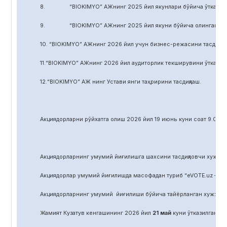
8. “BIOKIMYO” АЖнинг 2025 йил якунлари бўйича ўтказилган 
9. “BIOKIMYO” АЖнинг 2025 йил якуни бўйича олинган соф фой
10. “BIOKIMYO” АЖнинг 2026 йил учун бизнес-режасини тасдиқла
11.“BIOKIMYO” АЖнинг 2026 йил аудиторлик текширувини ўтказиш у
12.“BIOKIMYO” АЖ нинг Устави янги таҳририни тасдиқлаш.
Акциядорларни р
ў
йхатга олиш 2026 йил 19 июнь куни соат 9.00 д
Акциядорларнинг умумий йиғилишга шахсини тасдиқловчи хужжат,
Акциядорлар умумий йиғилишда масофадан туриб “eVOTE.uz – эл
Акциядорларнинг умумий йиғилиши бўйича тайёрланган хужжат
Жамият Кузатув кенгашининг 2026 йил
21
май
куни ўтказилган йиғ