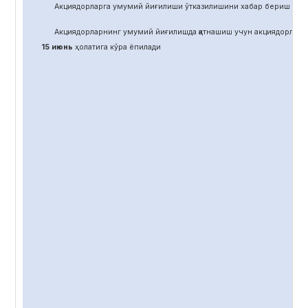
Акциядорларга умумий йиғилиши ўтказилишини хабар бериш учун
Акциядорларнинг умумий йиғилишда қатнашиш учун акциядорлар 
15 июнь
ҳолатига кўра ёпилади