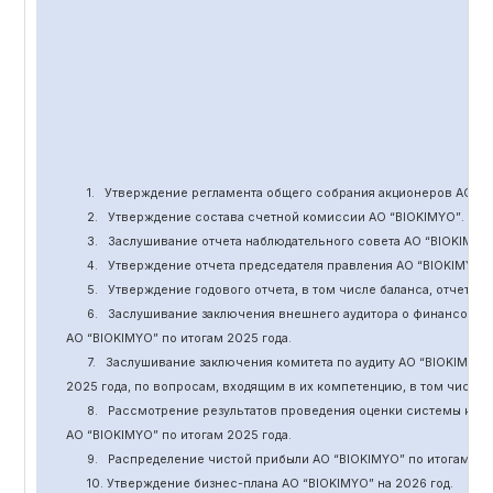
1.
Утверждение
регламента общего собрания акционеров АО “
B
2.
Утверждение состава счетной комиссии АО “BIOKIMYO
”
.
3.
Заслушивание отчета наблюдательного совета АО “BIOKIMYO
4.
Утверждение отчета председателя правления АО “BIOKIMYO
”
5.
Утверждение годового отчета, в том числе баланса, отчет о 
6.
Заслушивание заключения внешнего аудитора о финансовой
АО “BIOKIMYO
”
по итогам 2025 года.
7.
Заслушивание заключения комитета
по
аудит
у
АО “BIOKIMYO
”
2025 года, по вопросам, входящим в их компетенцию, в том числ
8.
Рассмотрение результатов проведения оценки системы кор
АО “BIOKIMYO
”
по итогам 202
5
года.
9.
Распределение чистой прибыли АО “BIOKIMYO
”
по итогам 20
10. Утверждение бизнес-плана АО “BIOKIMYO
”
на 202
6
год.