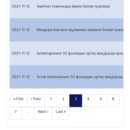
2021-11-12
Эмитент томонидан йирик битим тузилиши
2021-11-12
Микдори ёки мол-мулкининг киймати битим тузилган 
2021-11-12
Активларининг 50 фоизидан ортиқ миқдорда кредит 
2021-11-12
Устав капиталининг 50 фоизидан ортиқ миқдорда кре
« First
‹ Prev
1
2
3
4
5
6
7
…
Next ›
Last »