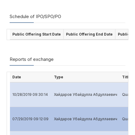
Schedule of IPO/SPO/PO
Public Offering Start Date
Public Offering End Date
Public O
Reports of exchange
Date
Type
Title
10/28/2019 09:30:14
Хайдаров Убайдулла Абдуллаевич
Quarter
07/29/2019 09:12:09
Хайдаров Убайдулла Абдуллаевич
Quarter