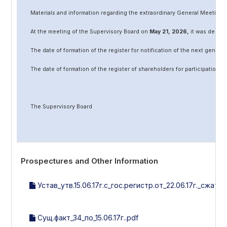
Materials and information regarding the extraordinary General Meeting 
At the meeting of the Supervisory Board on
May
2
1
, 202
6
,
it was decided
The date of formation of the register for notification of the next genera
The date of formation of the register of shareholders for participation 
The Supervisory Board
Prospectures and Other Information
Устав_утв.15.06.17г.с_гос.регистр.от_22.06.17г._сжат..p
Сущ.факт_34_по_15.06.17г..pdf