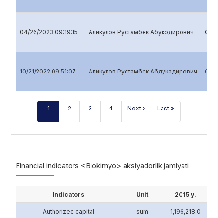
04/26/2023 09:19:15
Аликулов Рустамбек Абукодирович
Quar
10/21/2022 09:51:07
Аликулов Рустамбек Абдукадирович
Quar
1
2
3
4
Next ›
Last »
Financial indicators <Biokimyo> aksiyadorlik jamiyati
Indicators
Unit
2015 y.
Authorized capital
sum
1,196,218.0
4