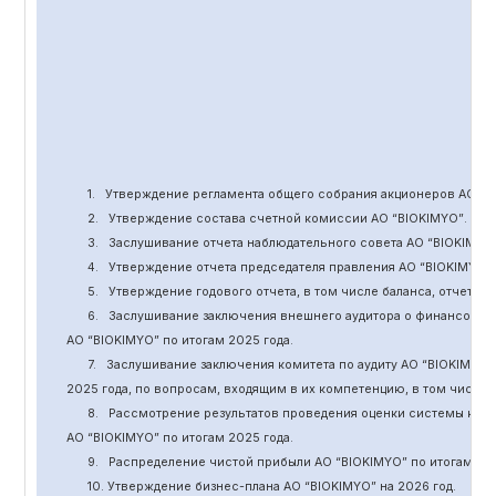
1.
Утверждение
регламента общего собрания акционеров АО “
B
2.
Утверждение состава счетной комиссии АО “BIOKIMYO
”
.
3.
Заслушивание отчета наблюдательного совета АО “BIOKIMYO
4.
Утверждение отчета председателя правления АО “BIOKIMYO
”
5.
Утверждение годового отчета, в том числе баланса, отчет о 
6.
Заслушивание заключения внешнего аудитора о финансовой
АО “BIOKIMYO
”
по итогам 2025 года.
7.
Заслушивание заключения комитета
по
аудит
у
АО “BIOKIMYO
”
2025 года, по вопросам, входящим в их компетенцию, в том числ
8.
Рассмотрение результатов проведения оценки системы кор
АО “BIOKIMYO
”
по итогам 202
5
года.
9.
Распределение чистой прибыли АО “BIOKIMYO
”
по итогам 20
10. Утверждение бизнес-плана АО “BIOKIMYO
”
на 202
6
год.