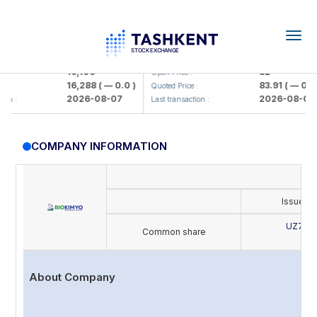
Togg
navig
lmaliq KMK> AJ)
KFSK (<Kafolat sug'urta kompaniyas
16,100
82
Open Price :
16,288
( — 0.0 )
83.91
( — 0.0 )
Quoted Price :
2026-08-07
2026-08-07
:
Last transaction :
COMPANY INFORMATION
Issue's
UZ702
Common share
B
About Company