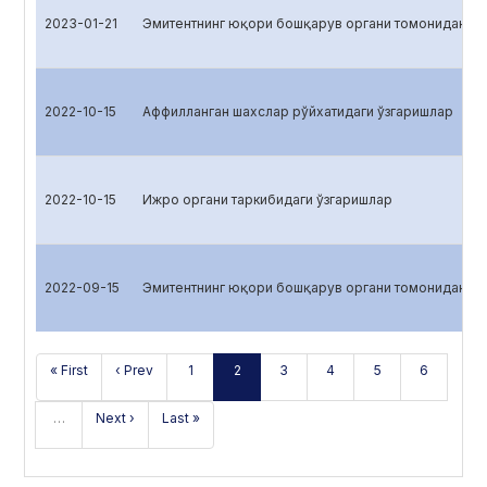
2023-01-21
Эмитентнинг юқори бошқарув органи томонидан қа
2022-10-15
Аффилланган шахслар рўйхатидаги ўзгаришлар
2022-10-15
Ижро органи таркибидаги ўзгаришлар
2022-09-15
Эмитентнинг юқори бошқарув органи томонидан қа
« First
‹ Prev
1
2
3
4
5
6
…
Next ›
Last »