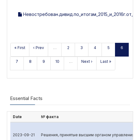
Невостребован.дивид.по_итогам_2015_и_2016г.от_28.0
« First
‹ Prev
…
2
3
4
5
6
7
8
9
10
…
Next ›
Last »
Essential Facts
Date
№ факта
2023-09-21
Решения, принятые высшим органом управления эм