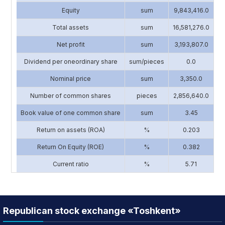
Equity
sum
9,843,416.0
13
Total assets
sum
16,581,276.0
17
Net profit
sum
3,193,807.0
2
Dividend per oneordinary share
sum/pieces
0.0
Nominal price
sum
3,350.0
Number of common shares
pieces
2,856,640.0
1
Book value of one common share
sum
3.45
Return on assets (ROA)
%
0.203
Return On Equity (ROE)
%
0.382
Current ratio
%
5.71
Republican stock exchange «Toshkent»