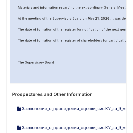
Materials and information regarding the extraordinary General Meeting 
At the meeting of the Supervisory Board on
May
2
1
, 202
6
,
it was decided
The date of formation of the register for notification of the next genera
The date of formation of the register of shareholders for participation 
The Supervisory Board
Prospectures and Other Information
Заключение_о_проведении_оценки_сис.КУ_за_9_мес.2
Заключение_о_проведении_оценки_сис.КУ_за_9_мес.2