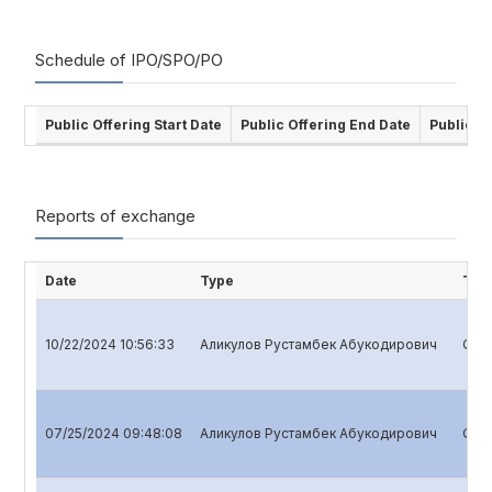
Schedule of IPO/SPO/PO
Public Offering Start Date
Public Offering End Date
Public O
Reports of exchange
Date
Type
Titl
10/22/2024 10:56:33
Аликулов Рустамбек Абукодирович
Quar
07/25/2024 09:48:08
Аликулов Рустамбек Абукодирович
Quar