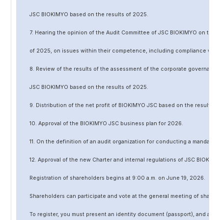
JSC BIOKIMYO based on the results of 202
5
.
7. Hearing the opinion of the Audit Committee of JSC BIOKIMYO on the r
of 202
5
, on issues within their competence, including compliance wit
8. Review of the results of the assessment of the corporate governanc
JSC BIOKIMYO based on the results of 202
5
.
9. Distribution of the net profit of BIOKIMYO JSC based on the results o
10. Approval of the BIOKIMYO JSC business plan for 202
6
.
11. On the definition of an audit organization for conducting a mandato
12. Approval of the
new
Charter and internal regulations of JSC BIOKIMY
Registration of shareholders begins at 9:00 a.m. on June
19
, 202
6
.
Shareholders can participate and vote at the general meeting of shareh
To register, you must present an identity document (passport), and a no