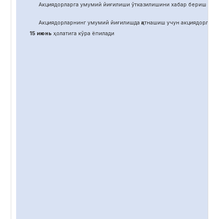
Акциядорларга умумий йиғилиши ўтказилишини хабар бериш учун
Акциядорларнинг умумий йиғилишда қатнашиш учун акциядорлар 
15 июнь
ҳолатига кўра ёпилади