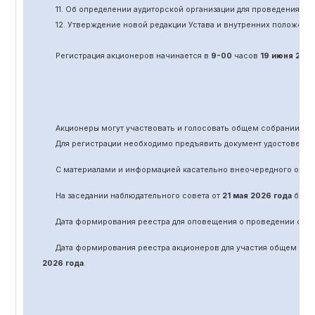
11.
Об определении аудиторской организации для проведения об
12. Утверждение новой редакции Устава и внутренних положени
Регистрация акционеров начинается в
9-00
часов
19 июня
202
Акционеры могут участвовать и голосовать общем собрании а
Для регистрации необходимо предъявить документ удостоверяю
С материалами и информацией касательно вне
очередного
обще
На заседании наблюдательного совета от
21 мая 2026 года
было 
Дата формирования реестра для оповещения о проведении
оче
Дата формирования реестра акционеров для участия общем соб
2026 года
.