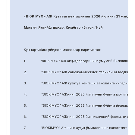
«BIOKIMYO» АЖ Кузатув кенгашининг 2026 йилнинг 21 майдаги
Манзил: Янгийўл шаҳар, Кимёгар кўчаси ,1-уй
Кун тартибига қуйидаги масалалар киритилган:
1. “BIOKIMYO” АЖ акциядорларининг умумий йиғилиши регл
2. “BIOKIMYO” АЖ саноқ комиссияси таркибини тасдиқлаш.
3. “BIOKIMYO” АЖ кузатув кенгаши ваколатига кирадиган маса
4. “BIOKIMYO” АЖнинг 2025 йил якуни бўйича молиявий-хўжал
5. “BIOKIMYO” АЖнинг 2025 йил якуни бўйича йиллик ҳисобот
6. “BIOKIMYO” АЖнинг 2025 йил молиявий фаолияти якуни бў
7. “BIOKIMYO” АЖ нинг аудит қўмитасининг ваколатига кирадиг