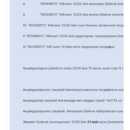
8. “BIOKIMYO” АЖнинг 2025 йил якунлари бўйича ўтказилган 
9. “BIOKIMYO” АЖнинг 2025 йил якуни бўйича олинган соф фой
10. “BIOKIMYO” АЖнинг 2026 йил учун бизнес-режасини тасдиқла
11.“BIOKIMYO” АЖнинг 2026 йил аудиторлик текширувини ўтказиш у
12.“BIOKIMYO” АЖ нинг Устави янги таҳририни тасдиқлаш.
Акциядорларни р
ў
йхатга олиш 2026 йил 19 июнь куни соат 9.00 д
Акциядорларнинг умумий йиғилишга шахсини тасдиқловчи хужжат,
Акциядорлар умумий йиғилишда масофадан туриб “eVOTE.uz – эл
Акциядорларнинг умумий йиғилиши бўйича тайёрланган хужжат
Жамият Кузатув кенгашининг 2026 йил
21
май
куни ўтказилган йиғ