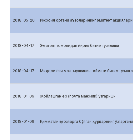
2018-05-26
Ижроия органи аъзоларининг эмитент акцияларига э
2018-04-17
Эмитент томонидан йирик битим тузилиши
2018-04-17
Миқдори ёки мол-мулкининг қиймати битим тузилган с
2018-01-09
Жойлашган ер (почта манзили) ўзгариши
2018-01-09
Қимматли қоғозларга бўлган ҳуқуқларнинг ўзгарганлиги