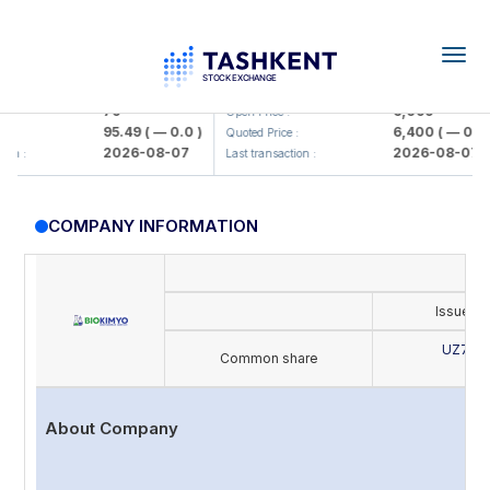
Togg
navig
mkorbank> ATB)
UZMK (<O'zmetkombinat> AJ)
79
6,099
Open Price :
95.49
( — 0.0 )
6,400
( — 0.0 )
Quoted Price :
2026-08-07
2026-08-07
:
Last transaction :
COMPANY INFORMATION
Issue's
UZ702
Common share
B
About Company