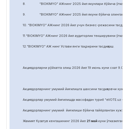
8. “BIOKIMYO” АЖнинг 2025 йил якунлари бўйича ўтказилган 
9. “BIOKIMYO” АЖнинг 2025 йил якуни бўйича олинган соф фой
10. “BIOKIMYO” АЖнинг 2026 йил учун бизнес-режасини тасдиқла
11.“BIOKIMYO” АЖнинг 2026 йил аудиторлик текширувини ўтказиш у
12.“BIOKIMYO” АЖ нинг Устави янги таҳририни тасдиқлаш.
Акциядорларни р
ў
йхатга олиш 2026 йил 19 июнь куни соат 9.00 д
Акциядорларнинг умумий йиғилишга шахсини тасдиқловчи хужжат,
Акциядорлар умумий йиғилишда масофадан туриб “eVOTE.uz – эл
Акциядорларнинг умумий йиғилиши бўйича тайёрланган хужжат
Жамият Кузатув кенгашининг 2026 йил
21
май
куни ўтказилган йиғ