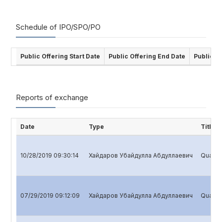
Schedule of IPO/SPO/PO
Public Offering Start Date
Public Offering End Date
Public O
Reports of exchange
Date
Type
Title
10/28/2019 09:30:14
Хайдаров Убайдулла Абдуллаевич
Quarter
07/29/2019 09:12:09
Хайдаров Убайдулла Абдуллаевич
Quarter