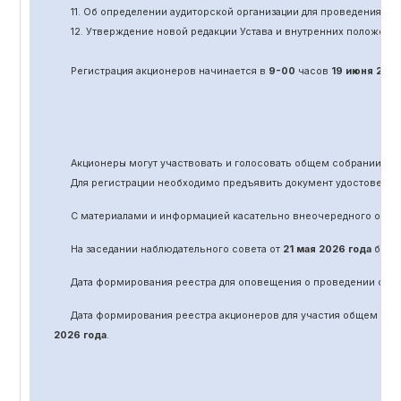
11.
Об определении аудиторской организации для проведения об
12. Утверждение новой редакции Устава и внутренних положени
Регистрация акционеров начинается в
9-00
часов
19 июня
202
Акционеры могут участвовать и голосовать общем собрании а
Для регистрации необходимо предъявить документ удостоверяю
С материалами и информацией касательно вне
очередного
обще
На заседании наблюдательного совета от
21 мая 2026 года
было 
Дата формирования реестра для оповещения о проведении
оче
Дата формирования реестра акционеров для участия общем соб
2026 года
.