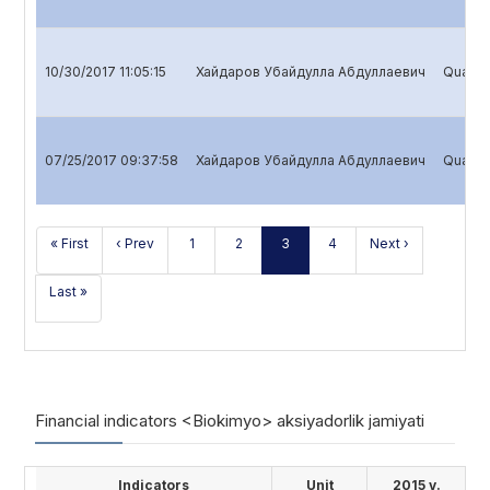
10/30/2017 11:05:15
Хайдаров Убайдулла Абдуллаевич
Quarter
07/25/2017 09:37:58
Хайдаров Убайдулла Абдуллаевич
Quarter
« First
‹ Prev
1
2
3
4
Next ›
Last »
Financial indicators <Biokimyo> aksiyadorlik jamiyati
Indicators
Unit
2015 y.