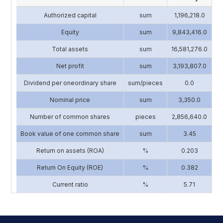
Authorized capital
sum
1,196,218.0
4
Equity
sum
9,843,416.0
13
Total assets
sum
16,581,276.0
17
Net profit
sum
3,193,807.0
2
Dividend per oneordinary share
sum/pieces
0.0
Nominal price
sum
3,350.0
Number of common shares
pieces
2,856,640.0
1
Book value of one common share
sum
3.45
Return on assets (ROA)
%
0.203
Return On Equity (ROE)
%
0.382
Current ratio
%
5.71