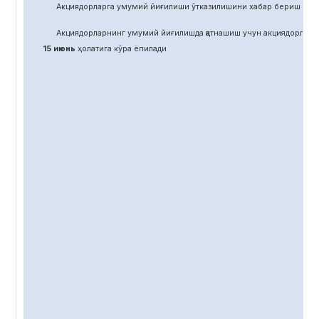
Акциядорларга умумий йиғилиши ўтказилишини хабар бериш учун
Акциядорларнинг умумий йиғилишда қатнашиш учун акциядорлар 
15 июнь
ҳолатига кўра ёпилади