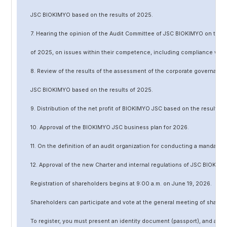
JSC BIOKIMYO based on the results of 202
5
.
7. Hearing the opinion of the Audit Committee of JSC BIOKIMYO on the r
of 202
5
, on issues within their competence, including compliance wit
8. Review of the results of the assessment of the corporate governanc
JSC BIOKIMYO based on the results of 202
5
.
9. Distribution of the net profit of BIOKIMYO JSC based on the results o
10. Approval of the BIOKIMYO JSC business plan for 202
6
.
11. On the definition of an audit organization for conducting a mandato
12. Approval of the
new
Charter and internal regulations of JSC BIOKIMY
Registration of shareholders begins at 9:00 a.m. on June
19
, 202
6
.
Shareholders can participate and vote at the general meeting of shareh
To register, you must present an identity document (passport), and a no