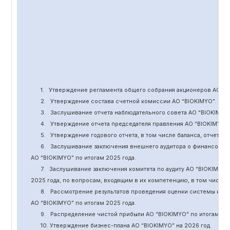
1.
Утверждение
регламента общего собрания акционеров АО “
B
2.
Утверждение состава счетной комиссии АО “BIOKIMYO
”
.
3.
Заслушивание отчета наблюдательного совета АО “BIOKIMYO
4.
Утверждение отчета председателя правления АО “BIOKIMYO
”
5.
Утверждение годового отчета, в том числе баланса, отчет о 
6.
Заслушивание заключения внешнего аудитора о финансовой
АО “BIOKIMYO
”
по итогам 2025 года.
7.
Заслушивание заключения комитета
по
аудит
у
АО “BIOKIMYO
”
2025 года, по вопросам, входящим в их компетенцию, в том числ
8.
Рассмотрение результатов проведения оценки системы кор
АО “BIOKIMYO
”
по итогам 202
5
года.
9.
Распределение чистой прибыли АО “BIOKIMYO
”
по итогам 20
10. Утверждение бизнес-плана АО “BIOKIMYO
”
на 202
6
год.