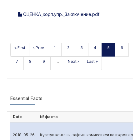
ОЦЕНКА_корп.упр._Заключение.pdf
« First
‹ Prev
1
2
3
4
5
6
7
8
9
…
Next ›
Last »
Essential Facts
Date
№ факта
2018-05-26
Кузатув кенгаши, тафтиш комиссияси ва ижроия орга