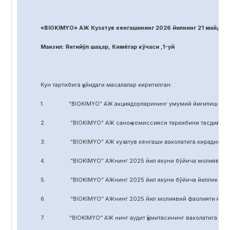
«BIOKIMYO» АЖ Кузатув кенгашининг 2026 йилнинг 21 майдаги
Манзил: Янгийўл шаҳар, Кимёгар кўчаси ,1-уй
Кун тартибига қуйидаги масалалар киритилган:
1. “BIOKIMYO” АЖ акциядорларининг умумий йиғилиши регл
2. “BIOKIMYO” АЖ саноқ комиссияси таркибини тасдиқлаш.
3. “BIOKIMYO” АЖ кузатув кенгаши ваколатига кирадиган маса
4. “BIOKIMYO” АЖнинг 2025 йил якуни бўйича молиявий-хўжал
5. “BIOKIMYO” АЖнинг 2025 йил якуни бўйича йиллик ҳисобот
6. “BIOKIMYO” АЖнинг 2025 йил молиявий фаолияти якуни бў
7. “BIOKIMYO” АЖ нинг аудит қўмитасининг ваколатига кирадиг