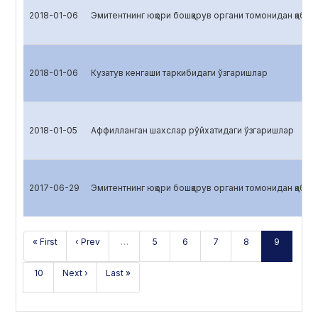
2018-01-06
Эмитентнинг юқори бошқарув органи томонидан қабул 
2018-01-06
Кузатув кенгаши таркибидаги ўзгаришлар
2018-01-05
Аффилланган шахслар рўйхатидаги ўзгаришлар
2017-06-29
Эмитентнинг юқори бошқарув органи томонидан қабул 
« First
‹ Prev
…
5
6
7
8
9
10
Next ›
Last »