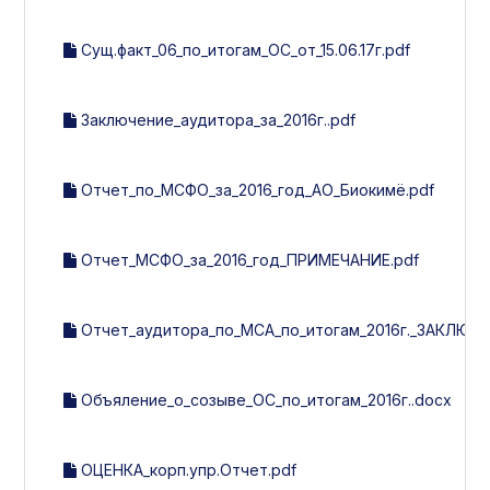
Сущ.факт_06_по_итогам_ОС_от_15.06.17г.pdf
Заключение_аудитора_за_2016г..pdf
Отчет_по_МСФО_за_2016_год_АО_Биокимё.pdf
Отчет_МСФО_за_2016_год_ПРИМЕЧАНИЕ.pdf
Отчет_аудитора_по_МСА_по_итогам_2016г._ЗАКЛЮЧЕ
Объяление_о_созыве_ОС_по_итогам_2016г..docx
ОЦЕНКА_корп.упр.Отчет.pdf