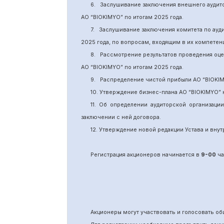
6.
Заслушивание заключения внешнего аудит
АО “BIOKIMYO
”
по итогам 2025 года.
7.
Заслушивание заключения комитета
по
ауд
2025 года, по вопросам, входящим в их компете
8.
Рассмотрение результатов проведения оц
АО “BIOKIMYO
”
по итогам 202
5
года.
9.
Распределение чистой прибыли АО “BIOKI
10. Утверждение бизнес-плана АО “BIOKIMYO
”
11.
Об определении аудиторской организаци
заключении с ней договора.
12. Утверждение новой редакции Устава и вн
Регистрация акционеров начинается в
9-00
ча
Акционеры могут участвовать и голосовать 