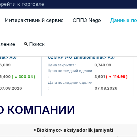
рейти к торговле
Интерактивный сервис
СППЗ Nego
Данные по
вление
Поиск
AJ)
UZMKP (<O'zmetkombinat> AJ)
KV
9
Цена закрытия :
3,748.99
Цен
Цена последний сделки
Цен
0
( ▲ 300.04 )
:
3,601
( ▼ 114.99 )
:
Дата последней сделки
Дат
8.2026
:
07.08.2026
:
О КОМПАНИИ
<Biokimyo> aksiyadorlik jamiyati