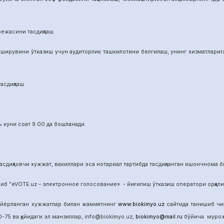
режасини тасдиқлаш.
ширувини ўтказиш учун аудиторлик ташкилотини белгилаш, унинг хизматларига 
асдиқлаш.
 куни соат 9.00 да бошланади.
сдиқловчи хужжат, вакиллари эса нотариал тартибда тасдиқланган ишончнома б
б “eVOTE.uz – электронное голосование» - йиғилиш ўтказиш оператори орқал
айёрланган хужжатлар билан жамиятнинг
www.biokimyo.uz
сайтида танишиб чиқ
-75 ва қуйидаги эл.манзиллар, info@biokimyo.uz,
biokimyo@mail.ru
бўйича мурожа