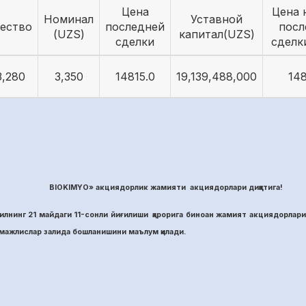
Цена
Цена 
Номинал
Уставной
ество
последней
посл
(UZS)
капитал(UZS)
сделки
сделк
3,280
3,350
14815.0
19,139,488,000
148
BIOKIMYO» акциядорлик жамияти акциядорлари диққатига!
лнинг 21 майдаги 11-сонли йиғилиши қарорига биноан жамият акциядорлари
ажлислар залида бошланишини маълум қилади.