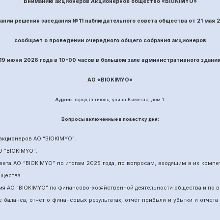
Вниманию акционеров Акционерное общество «BIOKIMYO»
вании решения заседания №
11
наблюдательного совета общества
от
21
ма
я 
сообщает о проведении
очередного
общего собрания акционеров
19 июня
202
6
года в 10-00 часов в большом зале административного здани
АО «
BIOKIMYO
»
Адрес
: город Янгиюль, улица Кимёгар, дом 1.
Вопрос
ы включенные в повестку дня:
акционеров АО “
BIOKIMYO
”
.
О “BIOKIMYO
”
.
вета АО “BIOKIMYO
”
по итогам 202
5
года, по вопросам, входящим в их комп
бщества.
ия АО “BIOKIMYO
”
по финансово-хозяйственной деятельности общества и по в
е баланса, отчет о финансовых результатах,
отчёт
прибыли и убытки
и отчета