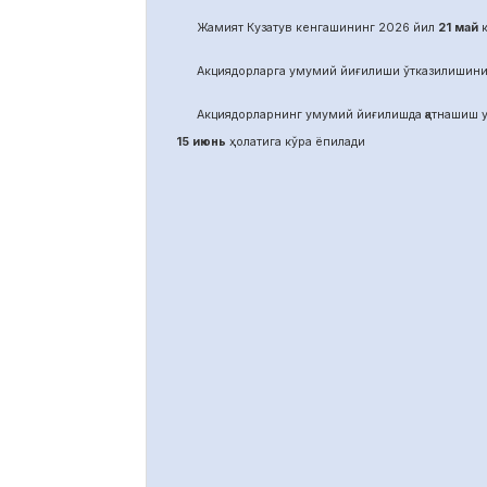
Жамият Кузатув кенгашининг 2026 йил
21
май
к
Акциядорларга умумий йиғилиши ўтказилишини
Акциядорларнинг умумий йиғилишда қатнашиш у
15 июнь
ҳолатига кўра ёпилади