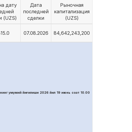
на дату
Дата
Рыночная
едней
последней
капитализация
и (UZS)
сделки
(UZS)
15.0
07.08.2026
84,642,243,200
нинг умумий йиғилиши 2026 йил 19 июнь соат 10.00