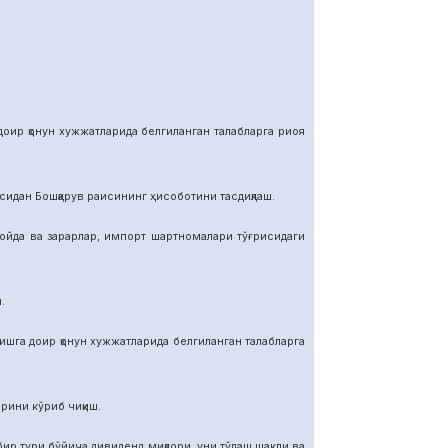
р қонун хужжатларида белгиланган талабларга риоя
ан Бошқарув раисининг ҳисоботини тасдиқлаш.
да ва зарарлар, импорт шартномалар
и тўғрисидаги
.
га доир қонун хужжатларида белгиланган талабларга
ини кўриб чиқиш.
тури бўйича дивиденд миқдори, уни тўлаш шакли ва