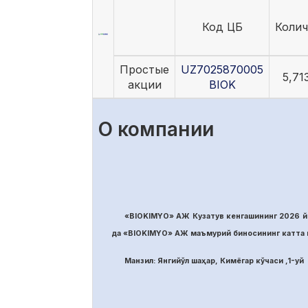
Код ЦБ
Колич
Простые
UZ7025870005
5,71
акции
BIOK
О компании
«BIOKIMYO» АЖ Кузатув кенгашининг 2026 йи
да «BIOKIMYO» АЖ маъмурий биносининг катта м
Манзил: Янгийўл шаҳар, Кимёгар кўчаси ,1-уй