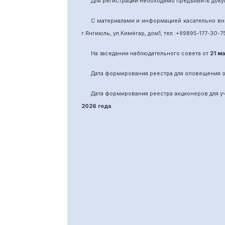
Для регистрации необходимо предъявить доку
С материалами и информацией касательно вн
г.Янгиюль, ул.Кимёгар, дом1, тел.:
+99895
-
177-30-7
На заседании наблюдательного совета от
21 м
Дата формирования реестра для оповещения 
Дата формирования реестра акционеров для 
2026 года
.