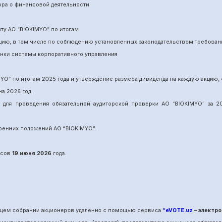
ора о финансовой деятельности
ит
у
АО “BIOKIMYO
”
по итогам
нцию, в том числе по соблюдению установленных законодательством требован
енки системы корпоративного управления
MYO
”
по итогам 202
5
года и утверждение размера дивиденда на каждую акцию, 
на 202
6
год.
и для проведения обязательной аудиторской проверки АО “BIOKIMYO
”
за 20
утренних положений АО “BIOKIMYO
”.
сов
19 июня
202
6
года.
общем собрании акционеров удаленно с помощью сервиса
“eVOTE.uz
– электро