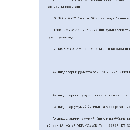
тартибини тасдиқлаш.
10. “BIOKIMYO” АЖнинг 2026 йил учун бизнес-
11.“BIOKIMYO” АЖнинг 2026 йил аудиторлик тек
тузиш тўғрисида.
12.“BIOKIMYO” АЖ нинг Устави янги таҳририни т
Акциядорларни р
ў
йхатга олиш 2026 йил 19 июнь
Акциядорларнинг умумий йиғилишга шахсини та
Акциядорлар умумий йиғилишда масофадан тури
Акциядорларнинг умумий йиғилиши бўйича т
кўчаси, №1-уй, «BIOKIMYO» АЖ. Тел: +99895- 177-30