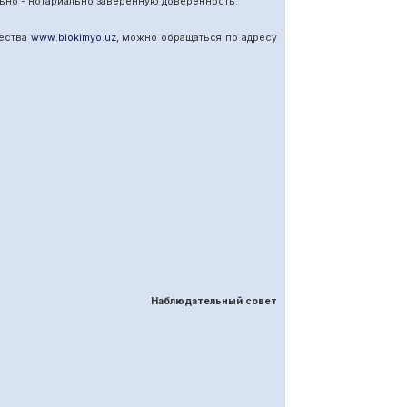
ьно - нотариально заверенную доверенность.
щества
www
.
biokimyo
.
uz
, можно обращаться по адресу
Наблюдательный совет