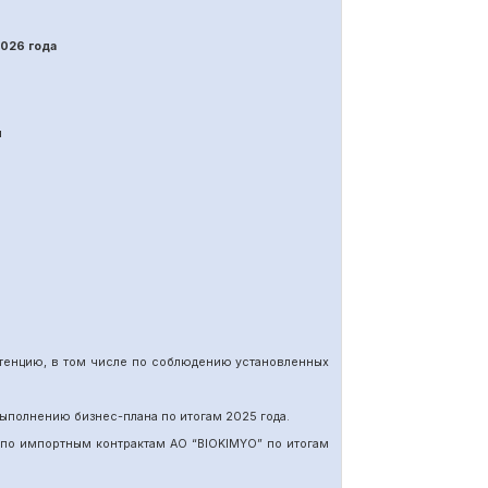
202
6
года
я
етенцию, в том числе по соблюдению установленных
ыполнению бизнес-плана по итогам 202
5
года.
 по импортн
ы
м
контракт
ам
АО “BIOKIMYO
”
по итогам