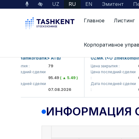
UZ
RU
EN
Эмитент
Пе
Главное
Листинг
Данные по рынку
Информация о компании
Корпоративное упра
B (<Hamkorbank> ATB)
UZMK (<O'zmetkombinat> 
 закрытия :
79
Цена закрытия :
6,09
 последний сделки
Цена последний сделки
95.49
( ▲ 5.49 )
:
6,40
 последней сделки
Дата последней сделки
07.08.2026
:
07.0
ИНФОРМАЦИЯ 