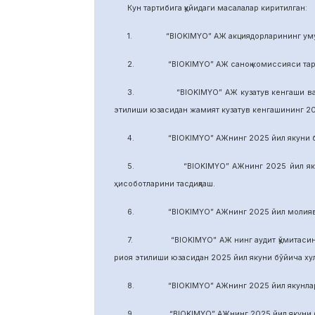
Кун тартибига қуйидаги масалалар киритилган:
1. “BIOKIMYO” АЖ акциядорларининг умуми
2. “BIOKIMYO” АЖ саноқ комиссияси тарки
3. “BIOKIMYO” АЖ кузатув кенгаши ваколати
этилиши юзасидан жамият кузатув кенгашининг 2
4. “BIOKIMYO” АЖнинг 2025 йил якуни бўйич
5. “BIOKIMYO” АЖнинг 2025 йил якуни бўй
ҳисоботларини тасдиқлаш.
6. “BIOKIMYO” АЖнинг 2025 йил молиявий ф
7. “BIOKIMYO” АЖ нинг аудит қўмитасининг в
риоя этилиши юзасидан 2025 йил якуни бўйича х
8. “BIOKIMYO” АЖнинг 2025 йил якунлари бў
9. “BIOKIMYO” АЖнинг 2025 йил якуни бўйич