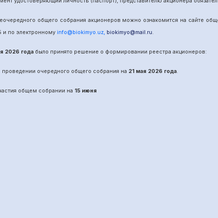
мент удостоверяющий личность (паспорт), представителю акционера обязател
е
очередного
общего собрания акционеров можно ознакомится на сайте об
5
и по электронному
info@biokimyo.uz
,
biokimyo@mail.ru
.
ая 2026 года
было принято решение о формировании реестра акционеров:
о проведении
очередного
общего собрания на
21 мая 2026 года
.
участия общем собрании на
15 июня