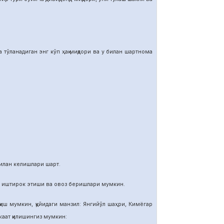
тўланадиган энг кўп ҳақ миқдори ва у билан шартнома
илан келишлари шарт.
и иштирок этиши ва овоз беришлари мумкин.
иш мумкин, қуйидаги манзил: Янгийўл шаҳри, Кимёгар
ат қилишингиз мумкин: