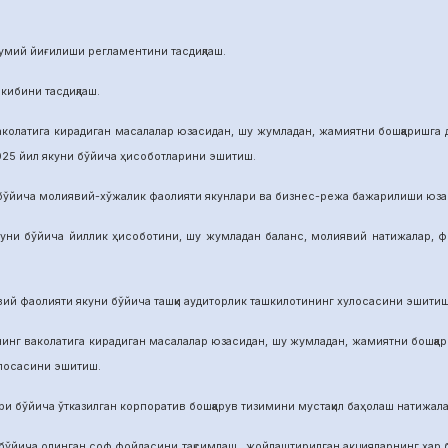
й йиғилиши регламентини тасдиқлаш.
бини тасдиқлаш.
га кирадиган масалалар юзасидан, шу жумладан, жамиятни бошқаришга дои
025 йил якуни бўйича ҳисоботларини эшитиш.
а молиявий-хўжалик фаолияти якунлари ва бизнес-режа бажарилиши юзасид
ича йиллик ҳисоботини, шу жумладан баланс, молиявий натижалар, фой
аолияти якуни бўйича ташқи аудиторлик ташкилотининг хулосасини эшитиш
аколатига кирадиган масалалар юзасидан, шу жумладан, жамиятни бошқариш
улосасини эшитиш.
йича ўтказилган корпоратив бошқарув тизимини мустақил баҳолаш натижалар
а олинган соф фойдасини тақсимлаш, жойлаштирилган акцияларнинг ҳар бир 