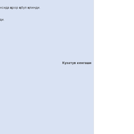
ида қарор қабул қилинди.
ди.
Кузатув кенгаши