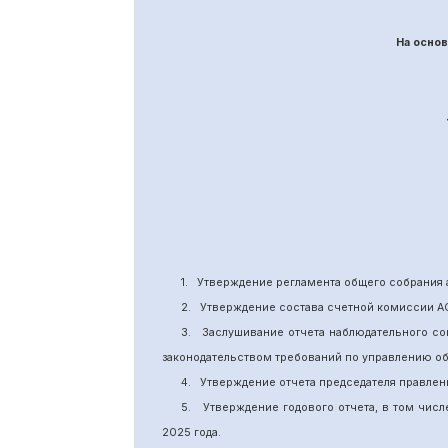
На осно
1.
Утверждение
регламента общего собрания 
2.
Утверждение состава счетной комиссии А
3.
Заслушивание отчета наблюдательного со
законодательством требований по управлению о
4.
Утверждение отчета председателя правлен
5.
Утверждение годового отчета, в том числ
202
5
года.