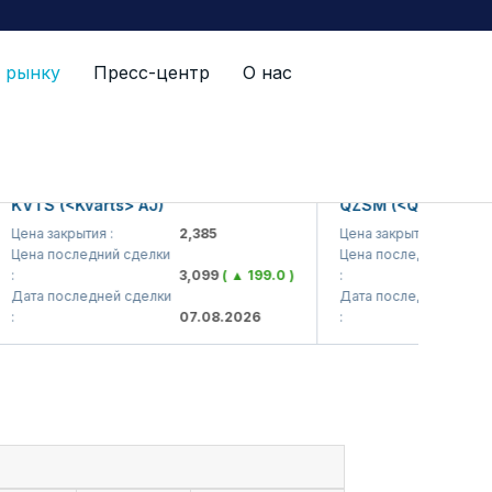
 рынку
Пресс-центр
О нас
TS (<Kvarts> AJ)
QZSM (<Qizilqumsement
а закрытия :
2,385
Цена закрытия :
1,
а последний сделки
Цена последний сделки
3,099
( ▲ 199.0 )
:
1,
а последней сделки
Дата последней сделки
07.08.2026
:
07