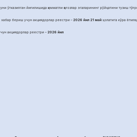
уни ўтказилган йиғилишида қимматли қоғозлар эгаларининг рўйҳатини тузиш тўғрис
 хабар бериш учун акциядорлар реестри –
2026 йил
21
май
ҳолатига кўра ёпила
чун акциядорлар реестри –
2026 йил