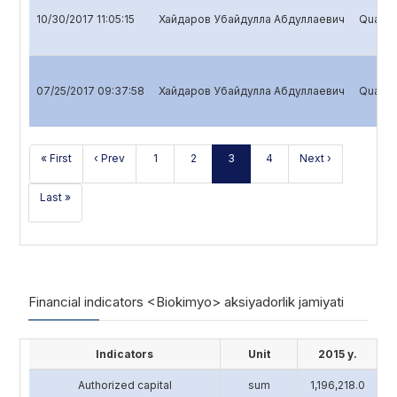
10/30/2017 11:05:15
Хайдаров Убайдулла Абдуллаевич
Quarter
07/25/2017 09:37:58
Хайдаров Убайдулла Абдуллаевич
Quarter
« First
‹ Prev
1
2
3
4
Next ›
Last »
Financial indicators <Biokimyo> aksiyadorlik jamiyati
Indicators
Unit
2015 y.
Authorized capital
sum
1,196,218.0
4