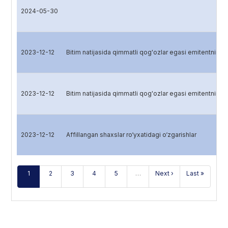
2024-05-30
2023-12-12
Bitim natijasida qimmatli qog'ozlar egasi emitentning 
2023-12-12
Bitim natijasida qimmatli qog'ozlar egasi emitentning 
2023-12-12
Affillangan shaxslar ro‘yxatidagi o‘zgarishlar
1
2
3
4
5
…
Next ›
Last »