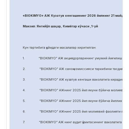
«BIOKIMYO» АЖ Кузатув кенгашининг 2026 йилнинг 21 майдаги
Манзил: Янгийўл шаҳар, Кимёгар кўчаси ,1-уй
Кун тартибига қуйидаги масалалар киритилган:
1. “BIOKIMYO” АЖ акциядорларининг умумий йиғилиши регл
2. “BIOKIMYO” АЖ саноқ комиссияси таркибини тасдиқлаш.
3. “BIOKIMYO” АЖ кузатув кенгаши ваколатига кирадиган маса
4. “BIOKIMYO” АЖнинг 2025 йил якуни бўйича молиявий-хўжал
5. “BIOKIMYO” АЖнинг 2025 йил якуни бўйича йиллик ҳисобот
6. “BIOKIMYO” АЖнинг 2025 йил молиявий фаолияти якуни бў
7. “BIOKIMYO” АЖ нинг аудит қўмитасининг ваколатига кирадиг