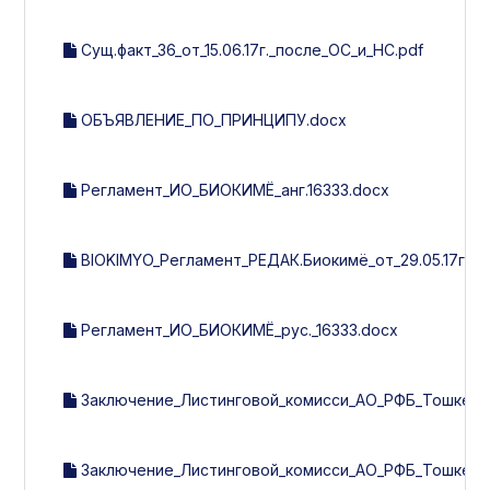
Сущ.факт_36_от_15.06.17г._после_ОС_и_НС.pdf
ОБЪЯВЛЕНИЕ_ПО_ПРИНЦИПУ.docx
Регламент_ИО_БИОКИМЁ_анг.16333.docx
BIOKIMYO_Регламент_РЕДАК.Биокимё_от_29.05.17г.(Уз
Регламент_ИО_БИОКИМЁ_рус._16333.docx
Заключение_Листинговой_комисси_АО_РФБ_Тошкент_А
Заключение_Листинговой_комисси_АО_РФБ_Тошкент_