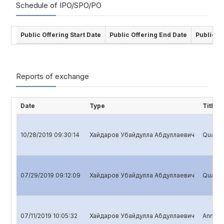
Schedule of IPO/SPO/PO
Public Offering Start Date
Public Offering End Date
Public O
Reports of exchange
Date
Type
Title
10/28/2019 09:30:14
Хайдаров Убайдулла Абдуллаевич
Quarter
07/29/2019 09:12:09
Хайдаров Убайдулла Абдуллаевич
Quarter
07/11/2019 10:05:32
Хайдаров Убайдулла Абдуллаевич
Annual 