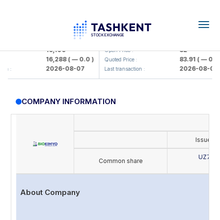
Togg
navig
lmaliq KMK> AJ)
KFSK (<Kafolat sug'urta kompaniyas
16,100
82
Open Price :
16,288
( — 0.0 )
83.91
( — 0.0 )
Quoted Price :
2026-08-07
2026-08-07
:
Last transaction :
COMPANY INFORMATION
Issue's
UZ702
Common share
B
About Company