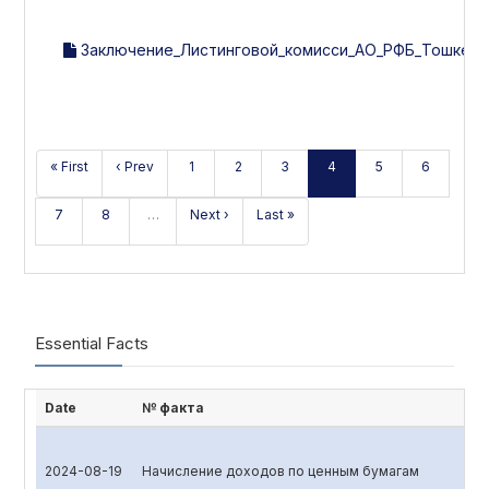
Заключение_Листинговой_комисси_АО_РФБ_Тошкент_
« First
‹ Prev
1
2
3
4
5
6
7
8
…
Next ›
Last »
Essential Facts
Date
№ факта
2024-08-19
Начисление доходов по ценным бумагам