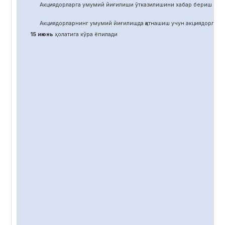
Акциядорларга умумий йиғилиши ўтказилишини хабар бериш учун
Акциядорларнинг умумий йиғилишда қатнашиш учун акциядорлар 
15 июнь
ҳолатига кўра ёпилади