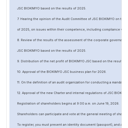
JSC BIOKIMYO based on the results of 202
5
.
7. Hearing the opinion of the Audit Committee of JSC BIOKIMYO on the r
of 202
5
, on issues within their competence, including compliance wit
8. Review of the results of the assessment of the corporate governanc
JSC BIOKIMYO based on the results of 202
5
.
9. Distribution of the net profit of BIOKIMYO JSC based on the results o
10. Approval of the BIOKIMYO JSC business plan for 202
6
.
11. On the definition of an audit organization for conducting a mandato
12. Approval of the
new
Charter and internal regulations of JSC BIOKIMY
Registration of shareholders begins at 9:00 a.m. on June
19
, 202
6
.
Shareholders can participate and vote at the general meeting of shareh
To register, you must present an identity document (passport), and a no