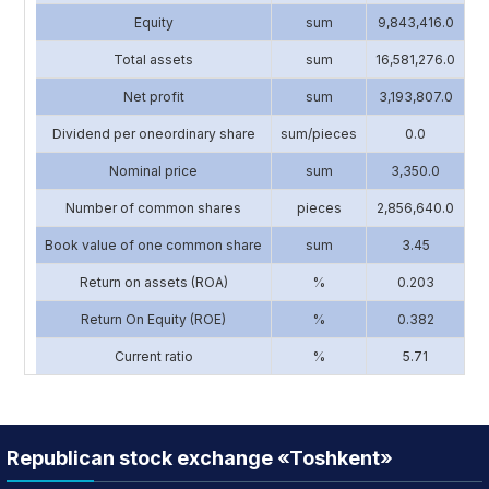
Equity
sum
9,843,416.0
13
Total assets
sum
16,581,276.0
17
Net profit
sum
3,193,807.0
2
Dividend per oneordinary share
sum/pieces
0.0
Nominal price
sum
3,350.0
Number of common shares
pieces
2,856,640.0
1
Book value of one common share
sum
3.45
Return on assets (ROA)
%
0.203
Return On Equity (ROE)
%
0.382
Current ratio
%
5.71
Republican stock exchange «Toshkent»