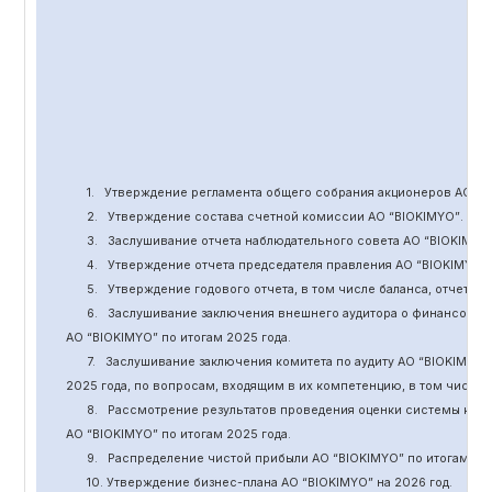
1.
Утверждение
регламента общего собрания акционеров АО “
B
2.
Утверждение состава счетной комиссии АО “BIOKIMYO
”
.
3.
Заслушивание отчета наблюдательного совета АО “BIOKIMYO
4.
Утверждение отчета председателя правления АО “BIOKIMYO
”
5.
Утверждение годового отчета, в том числе баланса, отчет о 
6.
Заслушивание заключения внешнего аудитора о финансовой
АО “BIOKIMYO
”
по итогам 2025 года.
7.
Заслушивание заключения комитета
по
аудит
у
АО “BIOKIMYO
”
2025 года, по вопросам, входящим в их компетенцию, в том числ
8.
Рассмотрение результатов проведения оценки системы кор
АО “BIOKIMYO
”
по итогам 202
5
года.
9.
Распределение чистой прибыли АО “BIOKIMYO
”
по итогам 20
10. Утверждение бизнес-плана АО “BIOKIMYO
”
на 202
6
год.