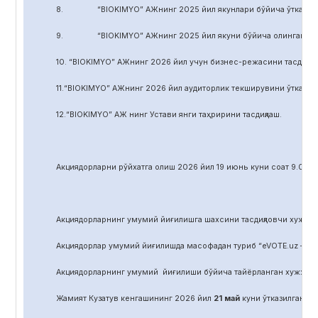
8. “BIOKIMYO” АЖнинг 2025 йил якунлари бўйича ўтказилган 
9. “BIOKIMYO” АЖнинг 2025 йил якуни бўйича олинган соф фой
10. “BIOKIMYO” АЖнинг 2026 йил учун бизнес-режасини тасдиқла
11.“BIOKIMYO” АЖнинг 2026 йил аудиторлик текширувини ўтказиш у
12.“BIOKIMYO” АЖ нинг Устави янги таҳририни тасдиқлаш.
Акциядорларни р
ў
йхатга олиш 2026 йил 19 июнь куни соат 9.00 д
Акциядорларнинг умумий йиғилишга шахсини тасдиқловчи хужжат,
Акциядорлар умумий йиғилишда масофадан туриб “eVOTE.uz – эл
Акциядорларнинг умумий йиғилиши бўйича тайёрланган хужжат
Жамият Кузатув кенгашининг 2026 йил
21
май
куни ўтказилган йиғ