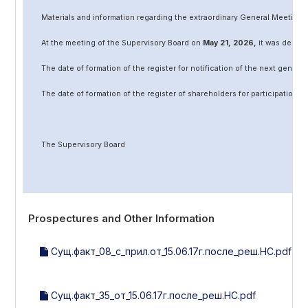
Materials and information regarding the extraordinary General Meeting 
At the meeting of the Supervisory Board on
May
2
1
, 202
6
,
it was decided
The date of formation of the register for notification of the next genera
The date of formation of the register of shareholders for participation 
The Supervisory Board
Prospectures and Other Information
Сущ.факт_08_с_прил.от_15.06.17г.после_реш.НС.pdf
Сущ.факт_35_от_15.06.17г.после_реш.НС.pdf