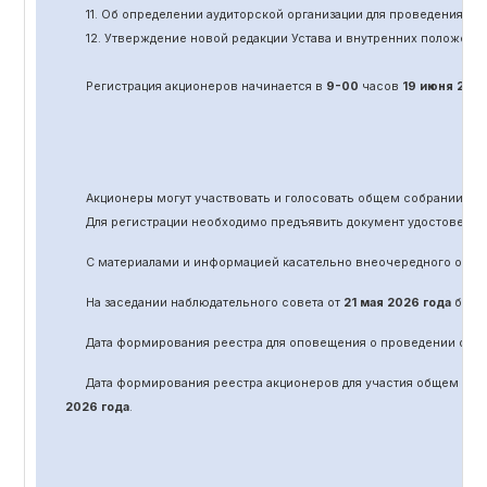
11.
Об определении аудиторской организации для проведения об
12. Утверждение новой редакции Устава и внутренних положени
Регистрация акционеров начинается в
9-00
часов
19 июня
202
Акционеры могут участвовать и голосовать общем собрании а
Для регистрации необходимо предъявить документ удостоверяю
С материалами и информацией касательно вне
очередного
обще
На заседании наблюдательного совета от
21 мая 2026 года
было 
Дата формирования реестра для оповещения о проведении
оче
Дата формирования реестра акционеров для участия общем соб
2026 года
.