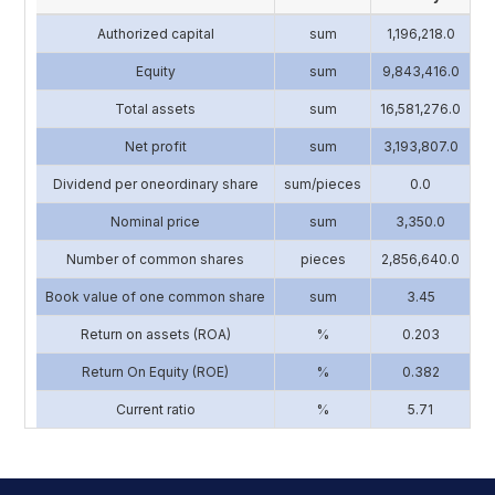
Authorized capital
sum
1,196,218.0
4
Equity
sum
9,843,416.0
13
Total assets
sum
16,581,276.0
17
Net profit
sum
3,193,807.0
2
Dividend per oneordinary share
sum/pieces
0.0
Nominal price
sum
3,350.0
Number of common shares
pieces
2,856,640.0
1
Book value of one common share
sum
3.45
Return on assets (ROA)
%
0.203
Return On Equity (ROE)
%
0.382
Current ratio
%
5.71