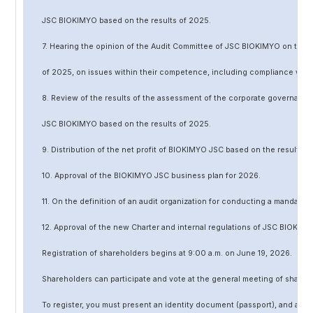
JSC BIOKIMYO based on the results of 202
5
.
7. Hearing the opinion of the Audit Committee of JSC BIOKIMYO on the r
of 202
5
, on issues within their competence, including compliance wit
8. Review of the results of the assessment of the corporate governanc
JSC BIOKIMYO based on the results of 202
5
.
9. Distribution of the net profit of BIOKIMYO JSC based on the results o
10. Approval of the BIOKIMYO JSC business plan for 202
6
.
11. On the definition of an audit organization for conducting a mandato
12. Approval of the
new
Charter and internal regulations of JSC BIOKIMY
Registration of shareholders begins at 9:00 a.m. on June
19
, 202
6
.
Shareholders can participate and vote at the general meeting of shareh
To register, you must present an identity document (passport), and a no