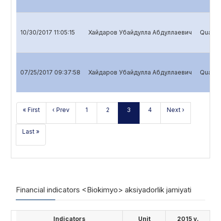
10/30/2017 11:05:15
Хайдаров Убайдулла Абдуллаевич
Quarter
07/25/2017 09:37:58
Хайдаров Убайдулла Абдуллаевич
Quarter
« First
‹ Prev
1
2
3
4
Next ›
Last »
Financial indicators <Biokimyo> aksiyadorlik jamiyati
Indicators
Unit
2015 y.