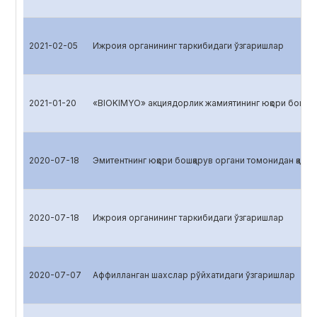
2021-02-05
Ижроия органининг таркибидаги ўзгаришлар
2021-01-20
«BIOKIMYO» акциядорлик жамиятининг юқори бошқарув
2020-07-18
Эмитентнинг юқори бошқарув органи томонидан қабул 
2020-07-18
Ижроия органининг таркибидаги ўзгаришлар
2020-07-07
Аффилланган шахслар рўйхатидаги ўзгаришлар