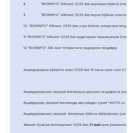
8. “BIOKIMYO” АЖнинг 2025 йил якунлари бўйича ўтказилган 
9. “BIOKIMYO” АЖнинг 2025 йил якуни бўйича олинган соф фой
10. “BIOKIMYO” АЖнинг 2026 йил учун бизнес-режасини тасдиқла
11.“BIOKIMYO” АЖнинг 2026 йил аудиторлик текширувини ўтказиш у
12.“BIOKIMYO” АЖ нинг Устави янги таҳририни тасдиқлаш.
Акциядорларни р
ў
йхатга олиш 2026 йил 19 июнь куни соат 9.00 д
Акциядорларнинг умумий йиғилишга шахсини тасдиқловчи хужжат,
Акциядорлар умумий йиғилишда масофадан туриб “eVOTE.uz – эл
Акциядорларнинг умумий йиғилиши бўйича тайёрланган хужжат
Жамият Кузатув кенгашининг 2026 йил
21
май
куни ўтказилган йиғ