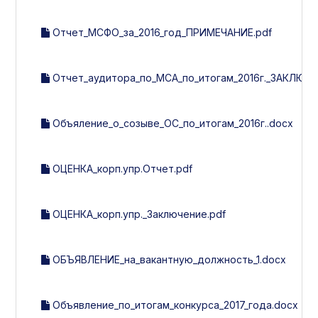
Отчет_МСФО_за_2016_год_ПРИМЕЧАНИЕ.pdf
Отчет_аудитора_по_МСА_по_итогам_2016г._ЗАКЛЮЧЕ
Объяление_о_созыве_ОС_по_итогам_2016г..docx
ОЦЕНКА_корп.упр.Отчет.pdf
ОЦЕНКА_корп.упр._Заключение.pdf
ОБЪЯВЛЕНИЕ_на_вакантную_должность_1.docx
Объявление_по_итогам_конкурса_2017_года.docx