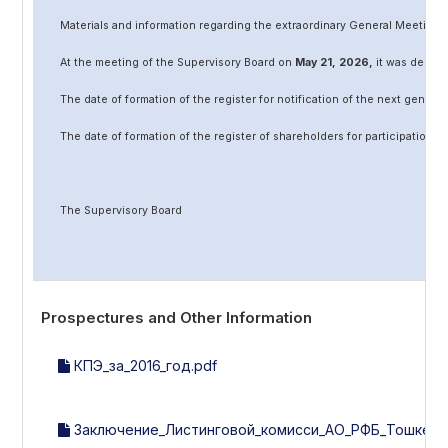
Materials and information regarding the extraordinary General Meeting 
At the meeting of the Supervisory Board on
May
2
1
, 202
6
,
it was decided
The date of formation of the register for notification of the next genera
The date of formation of the register of shareholders for participation 
The Supervisory Board
Prospectures and Other Information
КПЭ_за_2016_год.pdf
Заключение_Листинговой_комисси_АО_РФБ_Тошкент_А