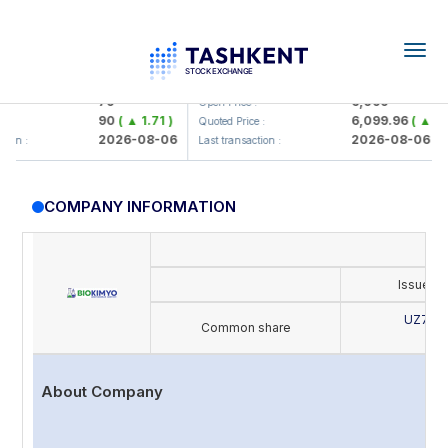
Togg
navig
amkorbank> ATB)
UZMK (<O'zmetkombinat> AJ)
79
6,099
Open Price :
90
( ▲ 1.71 )
6,099.96
( ▲ 0.08 
Quoted Price :
2026-08-06
2026-08-06
n :
Last transaction :
COMPANY INFORMATION
Issue's
UZ702
Common share
B
About Company