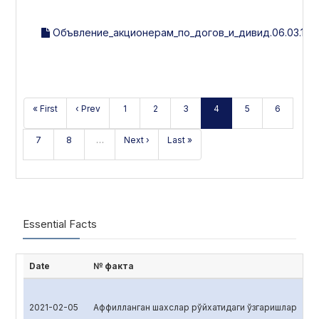
Объвление_акционерам_по_догов_и_дивид.06.03.17г.
« First
‹ Prev
1
2
3
4
5
6
7
8
…
Next ›
Last »
Essential Facts
Date
№ факта
2021-02-05
Аффилланган шахслар рўйхатидаги ўзгаришлар