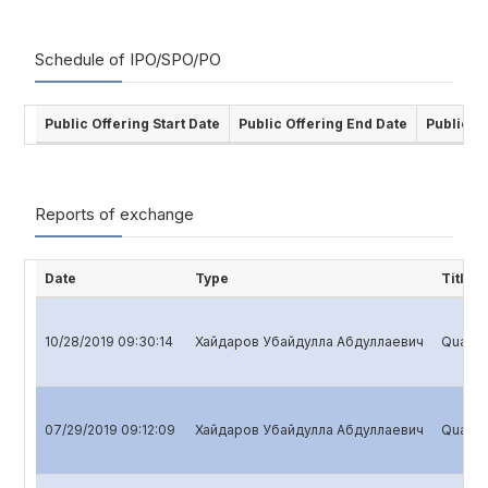
Schedule of IPO/SPO/PO
Public Offering Start Date
Public Offering End Date
Public O
Reports of exchange
Date
Type
Title
10/28/2019 09:30:14
Хайдаров Убайдулла Абдуллаевич
Quarter
07/29/2019 09:12:09
Хайдаров Убайдулла Абдуллаевич
Quarter