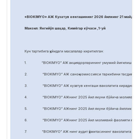
«BIOKIMYO» АЖ Кузатув кенгашининг 2026 йилнинг 21 майдаги
Манзил: Янгийўл шаҳар, Кимёгар кўчаси ,1-уй
Кун тартибига қуйидаги масалалар киритилган:
1. “BIOKIMYO” АЖ акциядорларининг умумий йиғилиши регл
2. “BIOKIMYO” АЖ саноқ комиссияси таркибини тасдиқлаш.
3. “BIOKIMYO” АЖ кузатув кенгаши ваколатига кирадиган маса
4. “BIOKIMYO” АЖнинг 2025 йил якуни бўйича молиявий-хўжал
5. “BIOKIMYO” АЖнинг 2025 йил якуни бўйича йиллик ҳисобот
6. “BIOKIMYO” АЖнинг 2025 йил молиявий фаолияти якуни бў
7. “BIOKIMYO” АЖ нинг аудит қўмитасининг ваколатига кирадиг