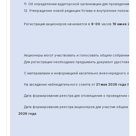
11.
Об определении аудиторской организации для проведения об
12. Утверждение новой редакции Устава и внутренних положени
Регистрация акционеров начинается в
9-00
часов
19 июня
202
Акционеры могут участвовать и голосовать общем собрании а
Для регистрации необходимо предъявить документ удостоверяю
С материалами и информацией касательно вне
очередного
обще
На заседании наблюдательного совета от
21 мая 2026 года
было 
Дата формирования реестра для оповещения о проведении
оче
Дата формирования реестра акционеров для участия общем соб
2026 года
.