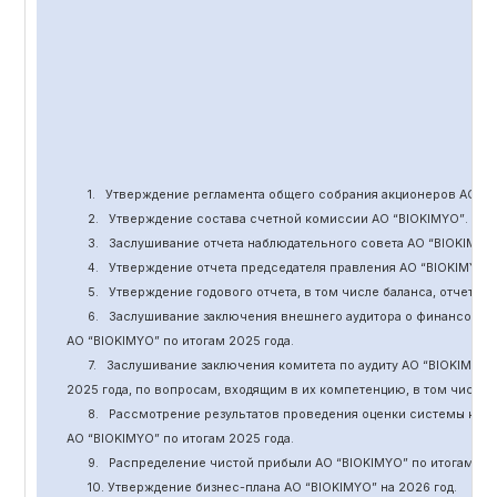
1.
Утверждение
регламента общего собрания акционеров АО “
B
2.
Утверждение состава счетной комиссии АО “BIOKIMYO
”
.
3.
Заслушивание отчета наблюдательного совета АО “BIOKIMYO
4.
Утверждение отчета председателя правления АО “BIOKIMYO
”
5.
Утверждение годового отчета, в том числе баланса, отчет о 
6.
Заслушивание заключения внешнего аудитора о финансовой
АО “BIOKIMYO
”
по итогам 2025 года.
7.
Заслушивание заключения комитета
по
аудит
у
АО “BIOKIMYO
”
2025 года, по вопросам, входящим в их компетенцию, в том числ
8.
Рассмотрение результатов проведения оценки системы кор
АО “BIOKIMYO
”
по итогам 202
5
года.
9.
Распределение чистой прибыли АО “BIOKIMYO
”
по итогам 20
10. Утверждение бизнес-плана АО “BIOKIMYO
”
на 202
6
год.