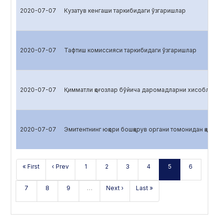
2020-07-07
Кузатув кенгаши таркибидаги ўзгаришлар
2020-07-07
Тафтиш комиссияси таркибидаги ўзгаришлар
2020-07-07
Қимматли қоғозлар бўйича даромадларни хисоблаш
2020-07-07
Эмитентнинг юқори бошқарув органи томонидан қабул 
« First
‹ Prev
1
2
3
4
5
6
7
8
9
…
Next ›
Last »