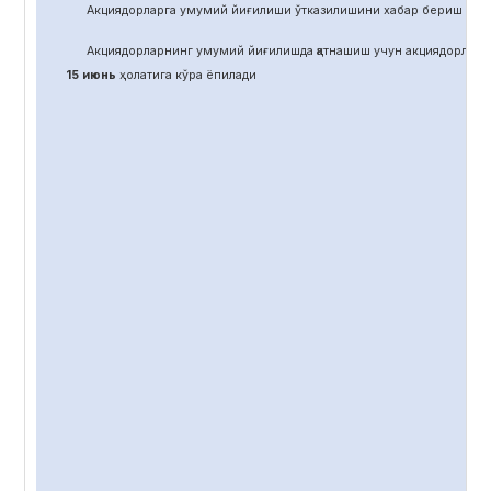
Акциядорларга умумий йиғилиши ўтказилишини хабар бериш учун
Акциядорларнинг умумий йиғилишда қатнашиш учун акциядорлар 
15 июнь
ҳолатига кўра ёпилади