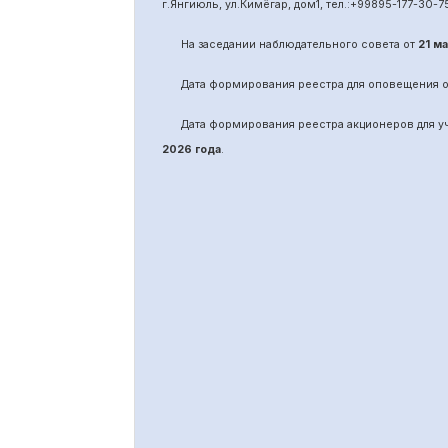
г.Янгиюль, ул.Кимёгар, дом1, тел.:
+99895
-
177-30-7
На заседании наблюдательного совета от
21 м
Дата формирования реестра для оповещения 
Дата формирования реестра акционеров для 
2026 года
.