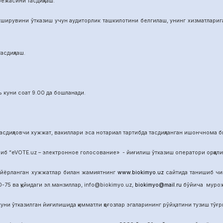
режасини тасдиқлаш.
ширувини ўтказиш учун аудиторлик ташкилотини белгилаш, унинг хизматларига 
асдиқлаш.
 куни соат 9.00 да бошланади.
сдиқловчи хужжат, вакиллари эса нотариал тартибда тасдиқланган ишончнома б
б “eVOTE.uz – электронное голосование» - йиғилиш ўтказиш оператори орқал
айёрланган хужжатлар билан жамиятнинг
www.biokimyo.uz
сайтида танишиб чиқ
-75 ва қуйидаги эл.манзиллар, info@biokimyo.uz,
biokimyo@mail.ru
бўйича мурожа
уни ўтказилган йиғилишида қимматли қоғозлар эгаларининг рўйҳатини тузиш тўғрис