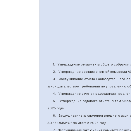
1.
Утверждение
регламента общего собрания 
2.
Утверждение состава счетной комиссии А
3.
Заслушивание отчета наблюдательного со
законодательством требований по управлению о
4.
Утверждение отчета председателя правлен
5.
Утверждение годового отчета, в том числ
202
5
года.
6.
Заслушивание заключения внешнего аудит
АО “BIOKIMYO
”
по итогам 2025 года.
7.
Заслушивание заключения комитета
по
ауд