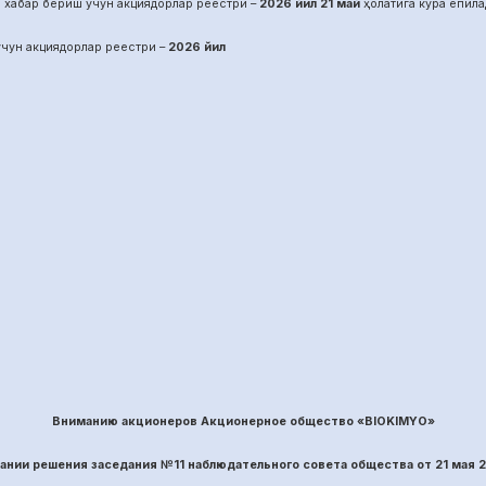
 хабар бериш учун акциядорлар реестри –
2026 йил
21
май
ҳолатига кўра ёпила
чун акциядорлар реестри –
2026 йил
Вниманию акционеров Акционерное общество «BIOKIMYO»
вании решения заседания №
11
наблюдательного совета общества
от
21
ма
я 