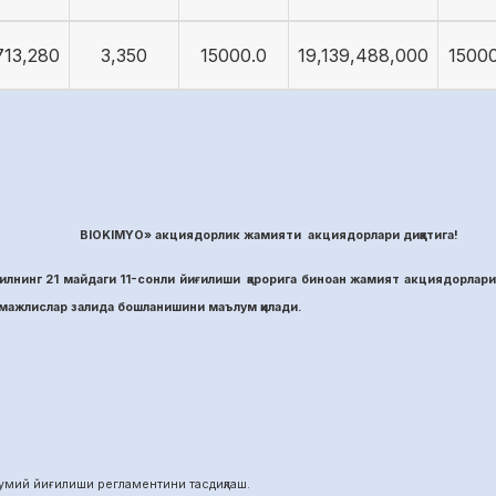
713,280
3,350
15000.0
19,139,488,000
15000
BIOKIMYO» акциядорлик жамияти акциядорлари диққатига!
лнинг 21 майдаги 11-сонли йиғилиши қарорига биноан жамият акциядорлари
ажлислар залида бошланишини маълум қилади.
й йиғилиши регламентини тасдиқлаш.