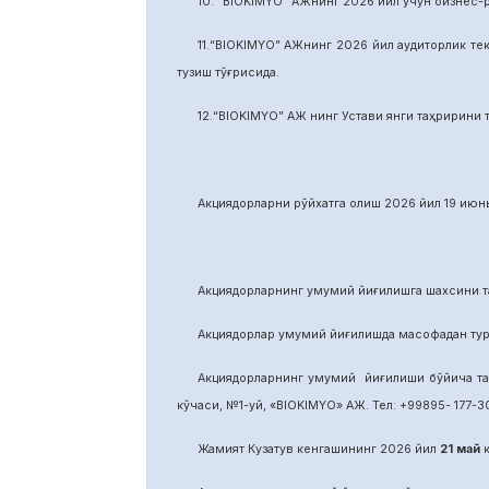
10. “BIOKIMYO” АЖнинг 2026 йил учун бизнес-
11.“BIOKIMYO” АЖнинг 2026 йил аудиторлик тек
тузиш тўғрисида.
12.“BIOKIMYO” АЖ нинг Устави янги таҳририни т
Акциядорларни р
ў
йхатга олиш 2026 йил 19 июнь
Акциядорларнинг умумий йиғилишга шахсини та
Акциядорлар умумий йиғилишда масофадан тури
Акциядорларнинг умумий йиғилиши бўйича т
кўчаси, №1-уй, «BIOKIMYO» АЖ. Тел: +99895- 177-30
Жамият Кузатув кенгашининг 2026 йил
21
май
к