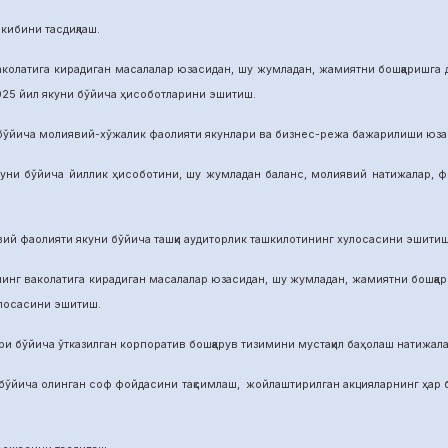
бини тасдиқлаш.
га кирадиган масалалар юзасидан, шу жумладан, жамиятни бошқаришга дои
025 йил якуни бўйича ҳисоботларини эшитиш.
а молиявий-хўжалик фаолияти якунлари ва бизнес-режа бажарилиши юзасид
ича йиллик ҳисоботини, шу жумладан баланс, молиявий натижалар, фой
аолияти якуни бўйича ташқи аудиторлик ташкилотининг хулосасини эшитиш
аколатига кирадиган масалалар юзасидан, шу жумладан, жамиятни бошқариш
улосасини эшитиш.
йича ўтказилган корпоратив бошқарув тизимини мустақил баҳолаш натижалар
а олинган соф фойдасини тақсимлаш, жойлаштирилган акцияларнинг ҳар бир 