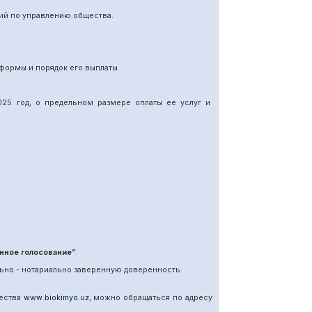
ий по управлению общества.
формы и порядок его выплаты.
25 год, о предельном размере оплаты ее услуг и
нное голосование”
.
ьно - нотариально заверенную доверенность.
щества
www
.
biokimyo
.
uz
, можно обращаться по адресу