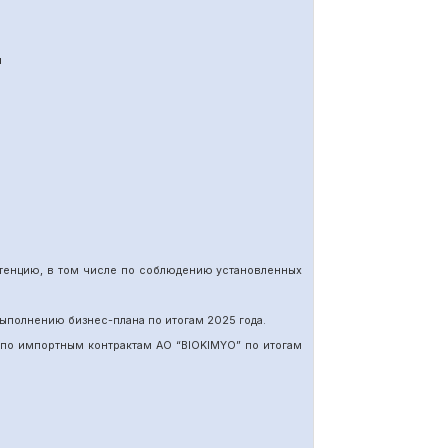
я
етенцию, в том числе по соблюдению установленных
ыполнению бизнес-плана по итогам 202
5
года.
 по импортн
ы
м
контракт
ам
АО “BIOKIMYO
”
по итогам