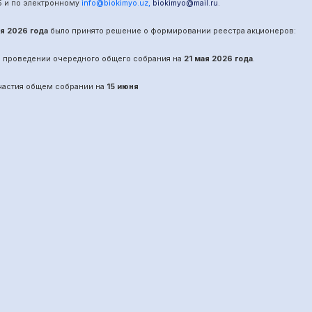
5
и по электронному
info@biokimyo.uz
,
biokimyo@mail.ru
.
ая 2026 года
было принято решение о формировании реестра акционеров:
о проведении
очередного
общего собрания на
21 мая 2026 года
.
участия общем собрании на
15 июня