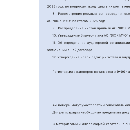
2025 года, по вопросам, входящим в их компете
8.
Рассмотрение результатов проведения оц
АО “BIOKIMYO
”
по итогам 202
5
года.
9.
Распределение чистой прибыли АО “BIOKI
10. Утверждение бизнес-плана АО “BIOKIMYO
”
11.
Об определении аудиторской организаци
заключении с ней договора.
12. Утверждение новой редакции Устава и вн
Регистрация акционеров начинается в
9-00
ча
Акционеры могут участвовать и голосовать 
Для регистрации необходимо предъявить доку
С материалами и информацией касательно вн