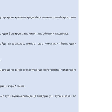
р қонун хужжатларида белгиланган талабларга риоя
ан Бошқарув раисининг ҳисоботини тасдиқлаш.
да ва зарарлар, импорт шартномалар
и тўғрисидаги
.
га доир қонун хужжатларида белгиланган талабларга
ини кўриб чиқиш.
тури бўйича дивиденд миқдори, уни тўлаш шакли ва