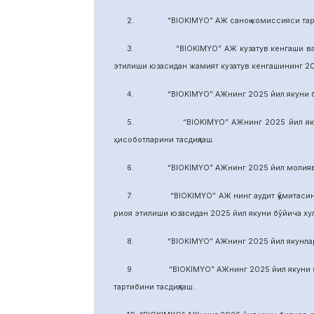
2. “BIOKIMYO” АЖ саноқ комиссияси тарки
3. “BIOKIMYO” АЖ кузатув кенгаши ваколати
этилиши юзасидан жамият кузатув кенгашининг 2
4. “BIOKIMYO” АЖнинг 2025 йил якуни бўйич
5. “BIOKIMYO” АЖнинг 2025 йил якуни бўй
ҳисоботларини тасдиқлаш.
6. “BIOKIMYO” АЖнинг 2025 йил молиявий ф
7. “BIOKIMYO” АЖ нинг аудит қўмитасининг в
риоя этилиши юзасидан 2025 йил якуни бўйича х
8. “BIOKIMYO” АЖнинг 2025 йил якунлари бў
9. “BIOKIMYO” АЖнинг 2025 йил якуни бўйич
тартибини тасдиқлаш.