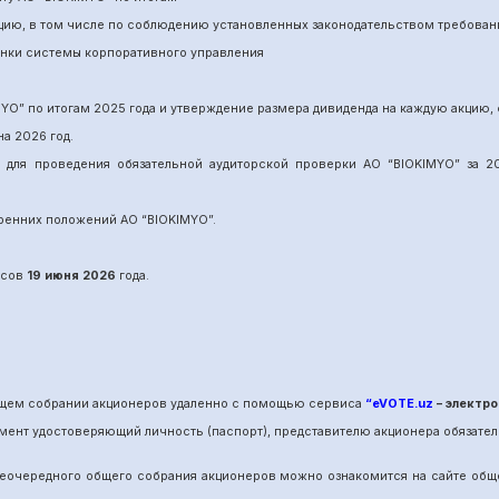
нцию, в том числе по соблюдению установленных законодательством требован
енки системы корпоративного управления
MYO
”
по итогам 202
5
года и утверждение размера дивиденда на каждую акцию, 
на 202
6
год.
и для проведения обязательной аудиторской проверки АО “BIOKIMYO
”
за 20
утренних положений АО “BIOKIMYO
”.
сов
19 июня
202
6
года.
общем собрании акционеров удаленно с помощью сервиса
“eVOTE.uz
– электро
мент удостоверяющий личность (паспорт), представителю акционера обязател
е
очередного
общего собрания акционеров можно ознакомится на сайте об