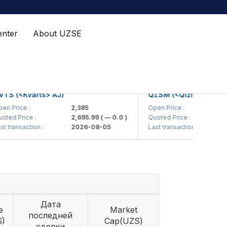
enter
About UZSE
(<Kvarts> AJ)
QZSM (<Qizilqumsement> 
ice :
2,385
Open Price :
1,20
Price :
2,695.99
( — 0.0 )
Quoted Price :
1,21
ansaction :
2026-08-05
Last transaction :
2026
Дата
e
Market
последней
S)
Cap(UZS)
сделки