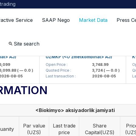
 trading
ractive Service
SAAP Nego
Market Data
Press C
Site search
AJ)
UZMKP (<O'zmetkombinat> AJ)
KVTS 
9
Open Price :
3,748.99
Open Pr
9.88
( — 0.0 )
Quoted Price :
3,724
( — 0.0 )
Quoted 
-08-05
Last transaction :
2026-08-05
Last tr
RMATION
<Biokimyo> aksiyadorlik jamiyati
Par value
Last trade
Share
Pric
uanity
(UZS)
price
Capital(UZS)
(UZ