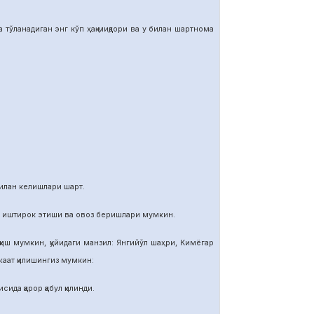
тўланадиган энг кўп ҳақ миқдори ва у билан шартнома
илан келишлари шарт.
и иштирок этиши ва овоз беришлари мумкин.
иш мумкин, қуйидаги манзил: Янгийўл шаҳри, Кимёгар
ат қилишингиз мумкин:
ида қарор қабул қилинди.