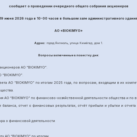
сообщает о проведении
очередного
общего собрания акционеров
19 июня
202
6
года в 10-00 часов в большом зале административного здани
АО «
BIOKIMYO
»
Адрес
: город Янгиюль, улица Кимёгар, дом 1.
Вопрос
ы включенные в повестку дня:
акционеров АО “
BIOKIMYO
”
.
О “BIOKIMYO
”
.
вета АО “BIOKIMYO
”
по итогам 202
5
года, по вопросам, входящим в их комп
бщества.
ия АО “BIOKIMYO
”
по финансово-хозяйственной деятельности общества и по в
е баланса, отчет о финансовых результатах,
отчёт
прибыли и убытки
и отчета
ора о финансовой деятельности
ит
у
АО “BIOKIMYO
”
по итогам