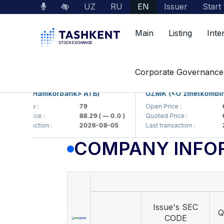
UZ
RU
EN
Issuer
Start
Main
Listing
Inte
Market Data
Company Information
Corporate Governance
KB (<Hamkorbank> ATB)
UZMK (<O'zmetkombinat> 
 Price :
79
Open Price :
6,09
ed Price :
88.29
( — 0.0 )
Quoted Price :
6,09
 transaction :
2026-08-05
Last transaction :
2026
COMPANY INFO
Issue's SEC
Q
CODE