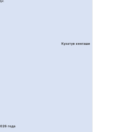
ди.
Кузатув кенгаши
202
6
года