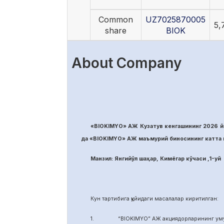
Common
UZ7025870005
5,
share
BIOK
About Company
«BIOKIMYO» АЖ Кузатув кенгашининг 2026 йи
да «BIOKIMYO» АЖ маъмурий биносининг катта м
Манзил: Янгийўл шаҳар, Кимёгар кўчаси ,1-уй
Кун тартибига қуйидаги масалалар киритилган:
1. “BIOKIMYO” АЖ акциядорларининг умуми