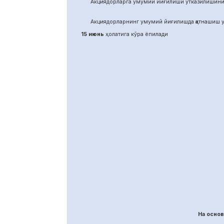
Акциядорларга умумий йиғилиши ўтказилишини
Акциядорларнинг умумий йиғилишда қатнашиш у
15 июнь
ҳолатига кўра ёпилади
На осно