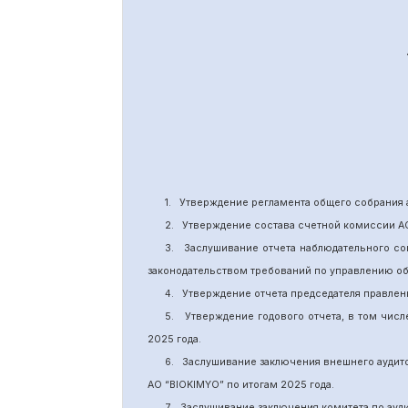
1.
Утверждение
регламента общего собрания 
2.
Утверждение состава счетной комиссии А
3.
Заслушивание отчета наблюдательного со
законодательством требований по управлению о
4.
Утверждение отчета председателя правлен
5.
Утверждение годового отчета, в том числ
202
5
года.
6.
Заслушивание заключения внешнего аудит
АО “BIOKIMYO
”
по итогам 2025 года.
7.
Заслушивание заключения комитета
по
ауд