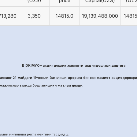
(UZS)
price
Capital(UZS)
(UZS
713,280
3,350
14815.0
19,139,488,000
14815
BIOKIMYO» акциядорлик жамияти акциядорлари диққатига!
лнинг 21 майдаги 11-сонли йиғилиши қарорига биноан жамият акциядорлари
ажлислар залида бошланишини маълум қилади.
й йиғилиши регламентини тасдиқлаш.