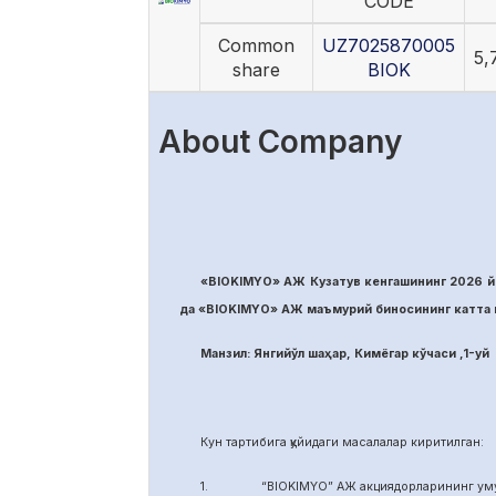
CODE
Common
UZ7025870005
5,
share
BIOK
About Company
«BIOKIMYO» АЖ Кузатув кенгашининг 2026 йи
да «BIOKIMYO» АЖ маъмурий биносининг катта м
Манзил: Янгийўл шаҳар, Кимёгар кўчаси ,1-уй
Кун тартибига қуйидаги масалалар киритилган:
1. “BIOKIMYO” АЖ акциядорларининг умуми