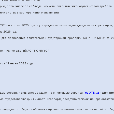
нцию, в том числе по соблюдению установленных законодательством требован
енки системы корпоративного управления
MYO
”
по итогам 202
5
года и утверждение размера дивиденда на каждую акцию, 
на 202
6
год.
и для проведения обязательной аудиторской проверки АО “BIOKIMYO
”
за 20
утренних положений АО “BIOKIMYO
”.
сов
19 июня
202
6
года.
общем собрании акционеров удаленно с помощью сервиса
“eVOTE.uz
– электро
мент удостоверяющий личность (паспорт), представителю акционера обязател
е
очередного
общего собрания акционеров можно ознакомится на сайте об