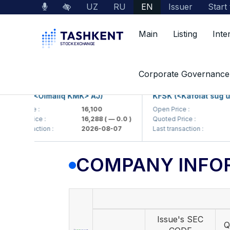
UZ
RU
EN
Issuer
Start
Main
Listing
Inte
Market Data
Company Information
Corporate Governance
KP (<Olmaliq KMK> AJ)
KFSK (<Kafolat sug'urta 
 Price :
16,100
Open Price :
82
ed Price :
16,288
( — 0.0 )
Quoted Price :
83.9
 transaction :
2026-08-07
Last transaction :
202
COMPANY INFO
Issue's SEC
Q