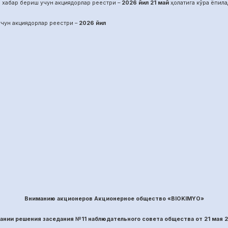
 хабар бериш учун акциядорлар реестри –
2026 йил
21
май
ҳолатига кўра ёпила
чун акциядорлар реестри –
2026 йил
Вниманию акционеров Акционерное общество «BIOKIMYO»
вании решения заседания №
11
наблюдательного совета общества
от
21
ма
я 