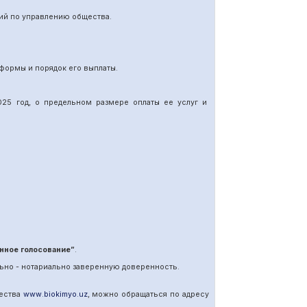
ий по управлению общества.
формы и порядок его выплаты.
25 год, о предельном размере оплаты ее услуг и
нное голосование”
.
ьно - нотариально заверенную доверенность.
щества
www
.
biokimyo
.
uz
, можно обращаться по адресу