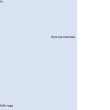
ди.
Кузатув кенгаши
202
6
года