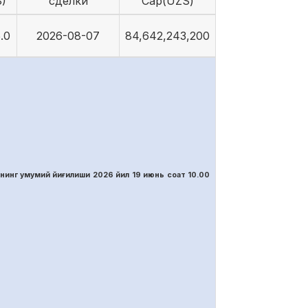
)
сделки
Cap(UZS)
.0
2026-08-07
84,642,243,200
нинг умумий йиғилиши 2026 йил 19 июнь соат 10.00