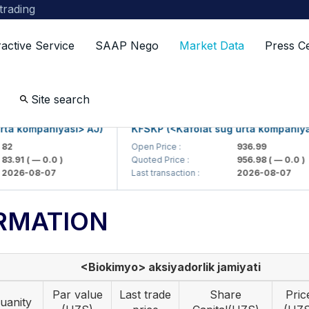
 trading
ractive Service
SAAP Nego
Market Data
Press C
Site search
kompaniyasi> AJ)
KFSKP (<Kafolat sug'urta kompaniyasi> 
Open Price :
936.99
1
( — 0.0 )
Quoted Price :
956.98
( — 0.0 )
6-08-07
Last transaction :
2026-08-07
RMATION
<Biokimyo> aksiyadorlik jamiyati
Par value
Last trade
Share
Pric
uanity