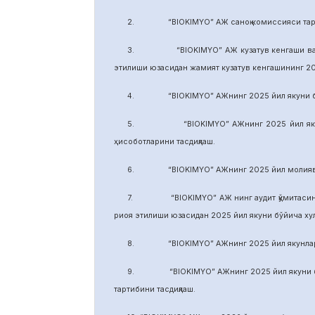
2. “BIOKIMYO” АЖ саноқ комиссияси тарки
3. “BIOKIMYO” АЖ кузатув кенгаши ваколати
этилиши юзасидан жамият кузатув кенгашининг 2
4. “BIOKIMYO” АЖнинг 2025 йил якуни бўйич
5. “BIOKIMYO” АЖнинг 2025 йил якуни бўй
ҳисоботларини тасдиқлаш.
6. “BIOKIMYO” АЖнинг 2025 йил молиявий ф
7. “BIOKIMYO” АЖ нинг аудит қўмитасининг в
риоя этилиши юзасидан 2025 йил якуни бўйича х
8. “BIOKIMYO” АЖнинг 2025 йил якунлари бў
9. “BIOKIMYO” АЖнинг 2025 йил якуни бўйич
тартибини тасдиқлаш.