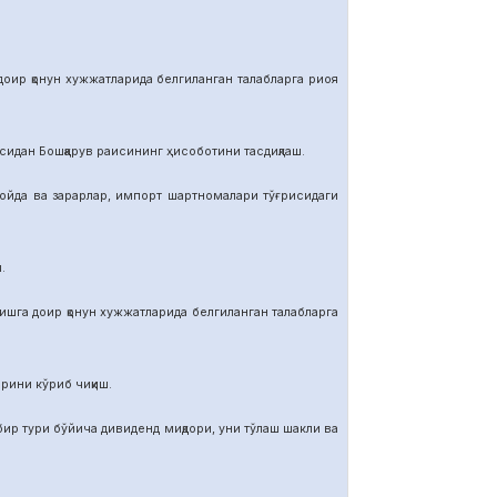
р қонун хужжатларида белгиланган талабларга риоя
ан Бошқарув раисининг ҳисоботини тасдиқлаш.
да ва зарарлар, импорт шартномалар
и тўғрисидаги
.
га доир қонун хужжатларида белгиланган талабларга
ини кўриб чиқиш.
тури бўйича дивиденд миқдори, уни тўлаш шакли ва