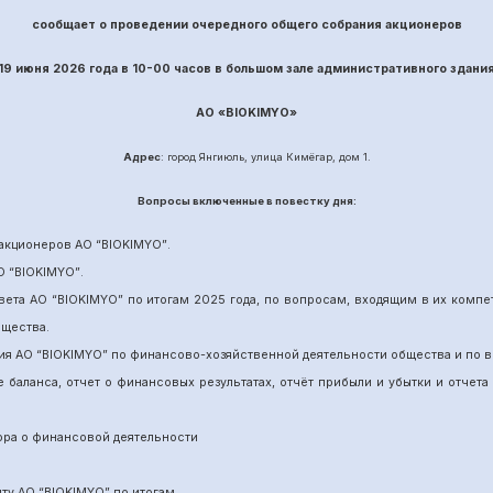
сообщает о проведении
очередного
общего собрания акционеров
19 июня
202
6
года в 10-00 часов в большом зале административного здани
АО «
BIOKIMYO
»
Адрес
: город Янгиюль, улица Кимёгар, дом 1.
Вопрос
ы включенные в повестку дня:
акционеров АО “
BIOKIMYO
”
.
О “BIOKIMYO
”
.
вета АО “BIOKIMYO
”
по итогам 202
5
года, по вопросам, входящим в их комп
бщества.
ия АО “BIOKIMYO
”
по финансово-хозяйственной деятельности общества и по в
е баланса, отчет о финансовых результатах,
отчёт
прибыли и убытки
и отчета
ора о финансовой деятельности
ит
у
АО “BIOKIMYO
”
по итогам