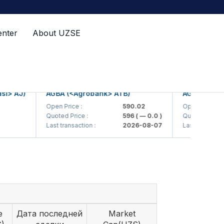
enter
About UZSE
AJ)
AGBA (<Agrobank> ATB)
AGBAP (<Agroba
Open Price :
590.02
Open Price :
Quoted Price :
596
( — 0.0 )
Quoted Price :
Last transaction :
2026-08-07
Last transaction :
e
Дата последней
Market