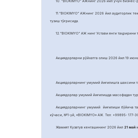
10. “BIOKIMYO” АЖнинг 2026 йил учун бизнес-
11.“BIOKIMYO” АЖнинг 2026 йил аудиторлик тек
тузиш тўғрисида.
12.“BIOKIMYO” АЖ нинг Устави янги таҳририни т
Акциядорларни р
ў
йхатга олиш 2026 йил 19 июнь
Акциядорларнинг умумий йиғилишга шахсини та
Акциядорлар умумий йиғилишда масофадан тури
Акциядорларнинг умумий йиғилиши бўйича т
кўчаси, №1-уй, «BIOKIMYO» АЖ. Тел: +99895- 177-30
Жамият Кузатув кенгашининг 2026 йил
21
май
к