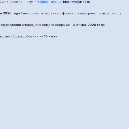
5
и по электронному
info@biokimyo.uz
,
biokimyo@mail.ru
.
ая 2026 года
было принято решение о формировании реестра акционеров:
о проведении
очередного
общего собрания на
21 мая 2026 года
.
участия общем собрании на
15 июня