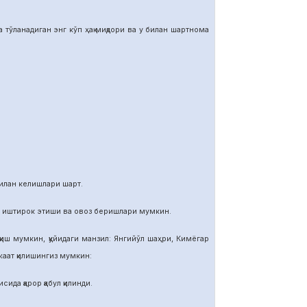
тўланадиган энг кўп ҳақ миқдори ва у билан шартнома
илан келишлари шарт.
и иштирок этиши ва овоз беришлари мумкин.
иш мумкин, қуйидаги манзил: Янгийўл шаҳри, Кимёгар
ат қилишингиз мумкин:
ида қарор қабул қилинди.