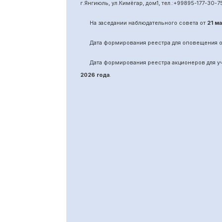
г.Янгиюль, ул.Кимёгар, дом1, тел.:
+99895
-
177-30-7
На заседании наблюдательного совета от
21 м
Дата формирования реестра для оповещения 
Дата формирования реестра акционеров для 
2026 года
.