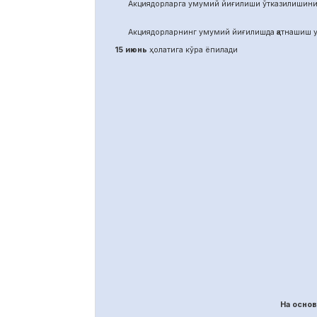
Акциядорларга умумий йиғилиши ўтказилишини
Акциядорларнинг умумий йиғилишда қатнашиш у
15 июнь
ҳолатига кўра ёпилади
На осно