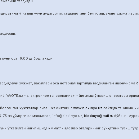
режасини тасдиқлаш.
ширувини ўтказиш учун аудиторлик ташкилотини белгилаш, унинг хизматларига 
асдиқлаш.
 куни соат 9.00 да бошланади.
сдиқловчи хужжат, вакиллари эса нотариал тартибда тасдиқланган ишончнома б
б “eVOTE.uz – электронное голосование» - йиғилиш ўтказиш оператори орқал
айёрланган хужжатлар билан жамиятнинг
www.biokimyo.uz
сайтида танишиб чиқ
-75 ва қуйидаги эл.манзиллар, info@biokimyo.uz,
biokimyo@mail.ru
бўйича мурожа
уни ўтказилган йиғилишида қимматли қоғозлар эгаларининг рўйҳатини тузиш тўғрис