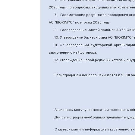
2025 года, по вопросам, входящим в их компете
8.
Рассмотрение результатов проведения оц
АО “BIOKIMYO
”
по итогам 202
5
года.
9.
Распределение чистой прибыли АО “BIOKI
10. Утверждение бизнес-плана АО “BIOKIMYO
”
11.
Об определении аудиторской организаци
заключении с ней договора.
12. Утверждение новой редакции Устава и вн
Регистрация акционеров начинается в
9-00
ча
Акционеры могут участвовать и голосовать 
Для регистрации необходимо предъявить доку
С материалами и информацией касательно вн