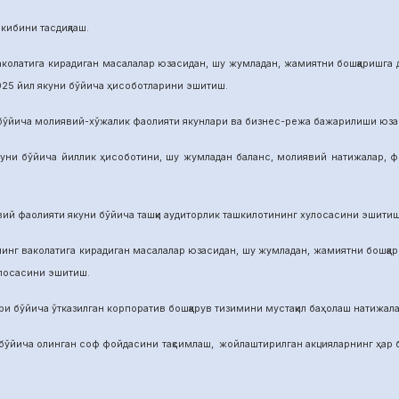
бини тасдиқлаш.
га кирадиган масалалар юзасидан, шу жумладан, жамиятни бошқаришга дои
025 йил якуни бўйича ҳисоботларини эшитиш.
а молиявий-хўжалик фаолияти якунлари ва бизнес-режа бажарилиши юзасид
ича йиллик ҳисоботини, шу жумладан баланс, молиявий натижалар, фой
аолияти якуни бўйича ташқи аудиторлик ташкилотининг хулосасини эшитиш
аколатига кирадиган масалалар юзасидан, шу жумладан, жамиятни бошқариш
улосасини эшитиш.
йича ўтказилган корпоратив бошқарув тизимини мустақил баҳолаш натижалар
а олинган соф фойдасини тақсимлаш, жойлаштирилган акцияларнинг ҳар бир 