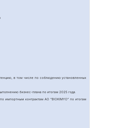
я
етенцию, в том числе по соблюдению установленных
ыполнению бизнес-плана по итогам 202
5
года.
 по импортн
ы
м
контракт
ам
АО “BIOKIMYO
”
по итогам