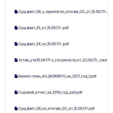
Сущ.факт_08_с_прилож.по_итогам_ОС_от_15.06.17г..pd
Сущ.факт_32_от_15.06.17г..pdf
Сущ.факт_34_по_15.06.17г..pdf
Устав_утв.15.06.17г.с_гос.регистр.от_22.06.17г._сжат..p
Бизнес-план_АО_BIOKIMYO_на_2017_год_1.pdf
Годовой_отчет_за_2016_год_узб.pdf
Сущ.факт_06_по_итогам_ОС_от_15.06.17г.pdf