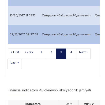
10/30/2017 11:05:15
Хайдаров Убайдулла Абдуллаевич
Quarter
07/25/2017 09:37:58
Хайдаров Убайдулла Абдуллаевич
Quarter
« First
‹ Prev
1
2
3
4
Next ›
Last »
Financial indicators <Biokimyo> aksiyadorlik jamiyati
Indicators
Unit
2015 y.