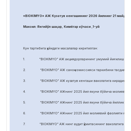
«BIOKIMYO» АЖ Кузатув кенгашининг 2026 йилнинг 21 майдаги
Манзил: Янгийўл шаҳар, Кимёгар кўчаси ,1-уй
Кун тартибига қуйидаги масалалар киритилган:
1. “BIOKIMYO” АЖ акциядорларининг умумий йиғилиши регл
2. “BIOKIMYO” АЖ саноқ комиссияси таркибини тасдиқлаш.
3. “BIOKIMYO” АЖ кузатув кенгаши ваколатига кирадиган маса
4. “BIOKIMYO” АЖнинг 2025 йил якуни бўйича молиявий-хўжал
5. “BIOKIMYO” АЖнинг 2025 йил якуни бўйича йиллик ҳисобот
6. “BIOKIMYO” АЖнинг 2025 йил молиявий фаолияти якуни бў
7. “BIOKIMYO” АЖ нинг аудит қўмитасининг ваколатига кирадиг