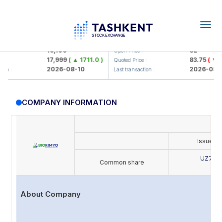
Togg
navig
lmaliq KMK> AJ)
KFSK (<Kafolat sug'urta kompaniy
16,100
82
Open Price :
17,999
( ▲ 1711.0 )
83.75
( ▼ 0.16
Quoted Price :
2026-08-10
2026-08-10
:
Last transaction :
COMPANY INFORMATION
Issue's
UZ702
Common share
B
About Company