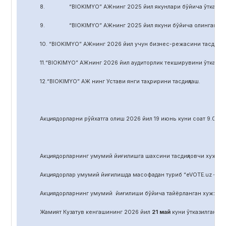
8. “BIOKIMYO” АЖнинг 2025 йил якунлари бўйича ўтказилган 
9. “BIOKIMYO” АЖнинг 2025 йил якуни бўйича олинган соф фой
10. “BIOKIMYO” АЖнинг 2026 йил учун бизнес-режасини тасдиқла
11.“BIOKIMYO” АЖнинг 2026 йил аудиторлик текширувини ўтказиш у
12.“BIOKIMYO” АЖ нинг Устави янги таҳририни тасдиқлаш.
Акциядорларни р
ў
йхатга олиш 2026 йил 19 июнь куни соат 9.00 д
Акциядорларнинг умумий йиғилишга шахсини тасдиқловчи хужжат,
Акциядорлар умумий йиғилишда масофадан туриб “eVOTE.uz – эл
Акциядорларнинг умумий йиғилиши бўйича тайёрланган хужжат
Жамият Кузатув кенгашининг 2026 йил
21
май
куни ўтказилган йиғ