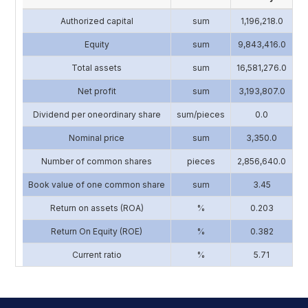
Authorized capital
sum
1,196,218.0
4
Equity
sum
9,843,416.0
13
Total assets
sum
16,581,276.0
17
Net profit
sum
3,193,807.0
2
Dividend per oneordinary share
sum/pieces
0.0
Nominal price
sum
3,350.0
Number of common shares
pieces
2,856,640.0
1
Book value of one common share
sum
3.45
Return on assets (ROA)
%
0.203
Return On Equity (ROE)
%
0.382
Current ratio
%
5.71