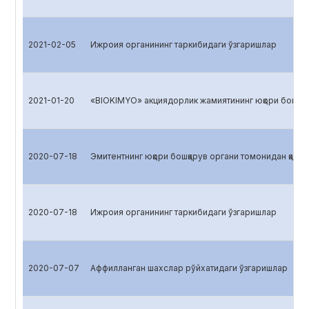
2021-02-05
Ижроия органининг таркибидаги ўзгаришлар
2021-01-20
«BIOKIMYO» акциядорлик жамиятининг юқори бошқарув
2020-07-18
Эмитентнинг юқори бошқарув органи томонидан қабул 
2020-07-18
Ижроия органининг таркибидаги ўзгаришлар
2020-07-07
Аффилланган шахслар рўйхатидаги ўзгаришлар