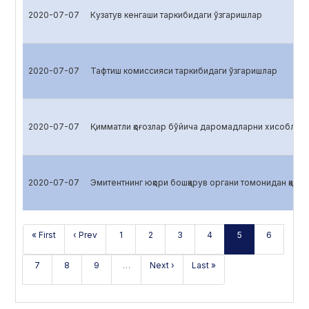
2020-07-07
Кузатув кенгаши таркибидаги ўзгаришлар
2020-07-07
Тафтиш комиссияси таркибидаги ўзгаришлар
2020-07-07
Қимматли қоғозлар бўйича даромадларни хисоблаш
2020-07-07
Эмитентнинг юқори бошқарув органи томонидан қабул 
« First
‹ Prev
1
2
3
4
5
6
7
8
9
…
Next ›
Last »