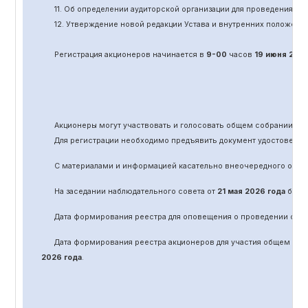
11.
Об определении аудиторской организации для проведения об
12. Утверждение новой редакции Устава и внутренних положени
Регистрация акционеров начинается в
9-00
часов
19 июня
202
Акционеры могут участвовать и голосовать общем собрании а
Для регистрации необходимо предъявить документ удостоверяю
С материалами и информацией касательно вне
очередного
обще
На заседании наблюдательного совета от
21 мая 2026 года
было 
Дата формирования реестра для оповещения о проведении
оче
Дата формирования реестра акционеров для участия общем соб
2026 года
.