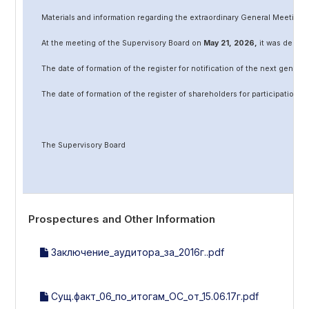
Materials and information regarding the extraordinary General Meeting 
At the meeting of the Supervisory Board on
May
2
1
, 202
6
,
it was decided
The date of formation of the register for notification of the next genera
The date of formation of the register of shareholders for participation 
The Supervisory Board
Prospectures and Other Information
Заключение_аудитора_за_2016г..pdf
Сущ.факт_06_по_итогам_ОС_от_15.06.17г.pdf