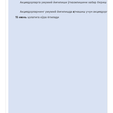
Акциядорларга умумий йиғилиши ўтказилишини хабар бериш учун
Акциядорларнинг умумий йиғилишда қатнашиш учун акциядорлар 
15 июнь
ҳолатига кўра ёпилади