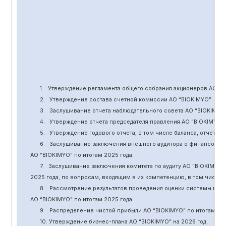
1.
Утверждение
регламента общего собрания акционеров АО “
B
2.
Утверждение состава счетной комиссии АО “BIOKIMYO
”
.
3.
Заслушивание отчета наблюдательного совета АО “BIOKIMYO
4.
Утверждение отчета председателя правления АО “BIOKIMYO
”
5.
Утверждение годового отчета, в том числе баланса, отчет о 
6.
Заслушивание заключения внешнего аудитора о финансовой
АО “BIOKIMYO
”
по итогам 2025 года.
7.
Заслушивание заключения комитета
по
аудит
у
АО “BIOKIMYO
”
2025 года, по вопросам, входящим в их компетенцию, в том числ
8.
Рассмотрение результатов проведения оценки системы кор
АО “BIOKIMYO
”
по итогам 202
5
года.
9.
Распределение чистой прибыли АО “BIOKIMYO
”
по итогам 20
10. Утверждение бизнес-плана АО “BIOKIMYO
”
на 202
6
год.