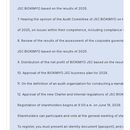
JSC BIOKIMYO based on the results of 202
5
.
7. Hearing the opinion of the Audit Committee of JSC BIOKIMYO on the r
of 202
5
, on issues within their competence, including compliance wit
8. Review of the results of the assessment of the corporate governanc
JSC BIOKIMYO based on the results of 202
5
.
9. Distribution of the net profit of BIOKIMYO JSC based on the results o
10. Approval of the BIOKIMYO JSC business plan for 202
6
.
11. On the definition of an audit organization for conducting a mandato
12. Approval of the
new
Charter and internal regulations of JSC BIOKIMY
Registration of shareholders begins at 9:00 a.m. on June
19
, 202
6
.
Shareholders can participate and vote at the general meeting of shareh
To register, you must present an identity document (passport), and a no