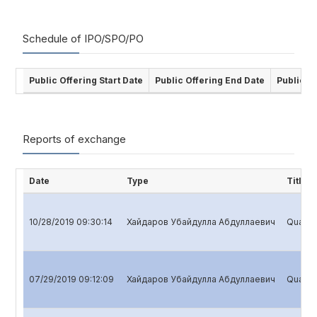
Schedule of IPO/SPO/PO
Public Offering Start Date
Public Offering End Date
Public O
Reports of exchange
Date
Type
Title
10/28/2019 09:30:14
Хайдаров Убайдулла Абдуллаевич
Quarter
07/29/2019 09:12:09
Хайдаров Убайдулла Абдуллаевич
Quarter