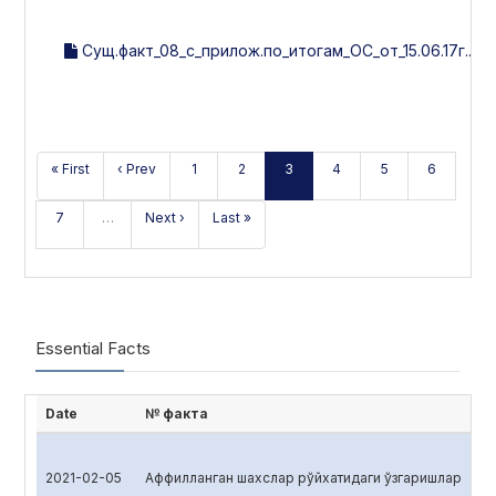
Сущ.факт_08_с_прилож.по_итогам_ОС_от_15.06.17г..pd
« First
‹ Prev
1
2
3
4
5
6
7
…
Next ›
Last »
Essential Facts
Date
№ факта
2021-02-05
Аффилланган шахслар рўйхатидаги ўзгаришлар