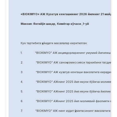
«BIOKIMYO» АЖ Кузатув кенгашининг 2026 йилнинг 21 майдаги
Манзил: Янгийўл шаҳар, Кимёгар кўчаси ,1-уй
Кун тартибига қуйидаги масалалар киритилган:
1. “BIOKIMYO” АЖ акциядорларининг умумий йиғилиши регл
2. “BIOKIMYO” АЖ саноқ комиссияси таркибини тасдиқлаш.
3. “BIOKIMYO” АЖ кузатув кенгаши ваколатига кирадиган маса
4. “BIOKIMYO” АЖнинг 2025 йил якуни бўйича молиявий-хўжал
5. “BIOKIMYO” АЖнинг 2025 йил якуни бўйича йиллик ҳисобот
6. “BIOKIMYO” АЖнинг 2025 йил молиявий фаолияти якуни бў
7. “BIOKIMYO” АЖ нинг аудит қўмитасининг ваколатига кирадиг