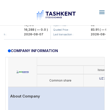
Togg
navig
lmaliq KMK> AJ)
KFSK (<Kafolat sug'urta kompaniya
16,100
82
Open Price :
16,288
( — 0.0 )
83.91
( — 0.0 )
Quoted Price :
2026-08-07
2026-08-07
 :
Last transaction :
COMPANY INFORMATION
Issue's
UZ702
Common share
B
About Company