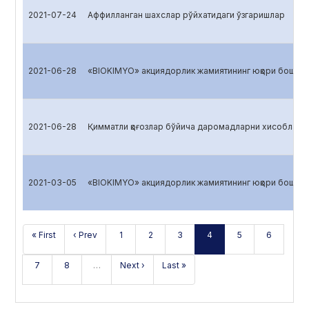
2021-07-24
Аффилланган шахслар рўйхатидаги ўзгаришлар
2021-06-28
«BIOKIMYO» акциядорлик жамиятининг юқори бошқарув
2021-06-28
Қимматли қоғозлар бўйича даромадларни хисоблаш
2021-03-05
«BIOKIMYO» акциядорлик жамиятининг юқори бошқарув
« First
‹ Prev
1
2
3
4
5
6
7
8
…
Next ›
Last »