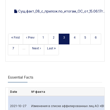
Сущ.факт_08_с_прилож.по_итогам_ОС_от_15.06.17г..pd
« First
‹ Prev
1
2
3
4
5
6
7
…
Next ›
Last »
Essential Facts
Date
№ факта
2021-10-27
Изменения в списке аффилированных лиц АО «BIOK