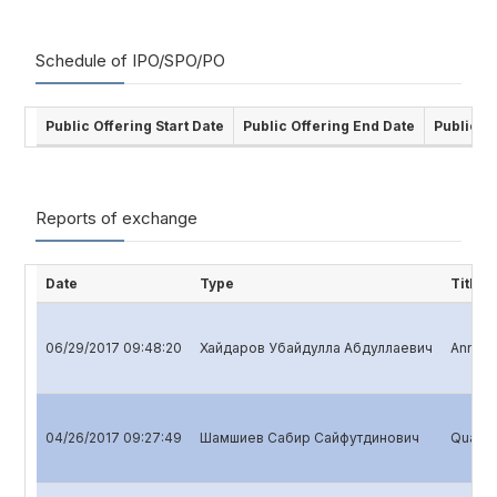
Schedule of IPO/SPO/PO
Public Offering Start Date
Public Offering End Date
Public O
Reports of exchange
Date
Type
Title
06/29/2017 09:48:20
Хайдаров Убайдулла Абдуллаевич
Annual 
04/26/2017 09:27:49
Шамшиев Сабир Сайфутдинович
Quarter