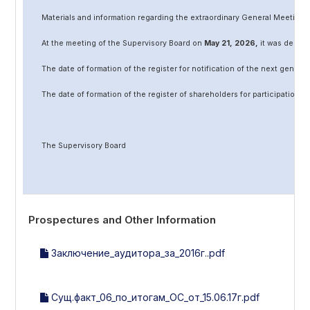
Materials and information regarding the extraordinary General Meeting 
At the meeting of the Supervisory Board on
May
2
1
, 202
6
,
it was decided
The date of formation of the register for notification of the next genera
The date of formation of the register of shareholders for participation 
The Supervisory Board
Prospectures and Other Information
Заключение_аудитора_за_2016г..pdf
Сущ.факт_06_по_итогам_ОС_от_15.06.17г.pdf