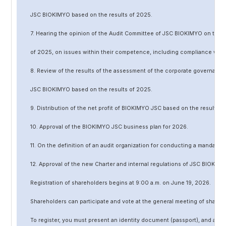
JSC BIOKIMYO based on the results of 202
5
.
7. Hearing the opinion of the Audit Committee of JSC BIOKIMYO on the r
of 202
5
, on issues within their competence, including compliance wit
8. Review of the results of the assessment of the corporate governanc
JSC BIOKIMYO based on the results of 202
5
.
9. Distribution of the net profit of BIOKIMYO JSC based on the results o
10. Approval of the BIOKIMYO JSC business plan for 202
6
.
11. On the definition of an audit organization for conducting a mandato
12. Approval of the
new
Charter and internal regulations of JSC BIOKIMY
Registration of shareholders begins at 9:00 a.m. on June
19
, 202
6
.
Shareholders can participate and vote at the general meeting of shareh
To register, you must present an identity document (passport), and a no