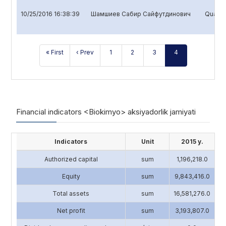
10/25/2016 16:38:39
Шамшиев Сабир Сайфутдинович
Quarter
« First
‹ Prev
1
2
3
4
Financial indicators <Biokimyo> aksiyadorlik jamiyati
Indicators
Unit
2015 y.
Authorized capital
sum
1,196,218.0
4
Equity
sum
9,843,416.0
13
Total assets
sum
16,581,276.0
17
Net profit
sum
3,193,807.0
2