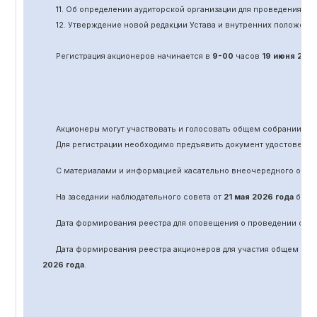
11.
Об определении аудиторской организации для проведения об
12. Утверждение новой редакции Устава и внутренних положени
Регистрация акционеров начинается в
9-00
часов
19 июня
202
Акционеры могут участвовать и голосовать общем собрании а
Для регистрации необходимо предъявить документ удостоверяю
С материалами и информацией касательно вне
очередного
обще
На заседании наблюдательного совета от
21 мая 2026 года
было 
Дата формирования реестра для оповещения о проведении
оче
Дата формирования реестра акционеров для участия общем соб
2026 года
.