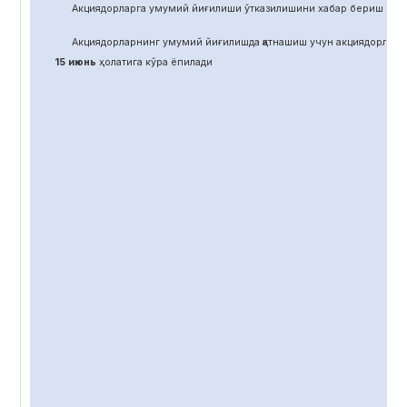
Акциядорларга умумий йиғилиши ўтказилишини хабар бериш учун
Акциядорларнинг умумий йиғилишда қатнашиш учун акциядорлар 
15 июнь
ҳолатига кўра ёпилади