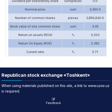
Dividend per oneordinary share
sum/pieces
0.0
Nominal price
sum
3,350.0
Number of common shares
pieces
2,856,640.0
1
Book value of one common share
sum
3.45
Return on assets (ROA)
%
0.203
Return On Equity (ROE)
%
0.382
Current ratio
%
5.71
Republican stock exchange «Toshkent»
When using materials published on this site, a link to www.uzse.uz
is required.
Feedback