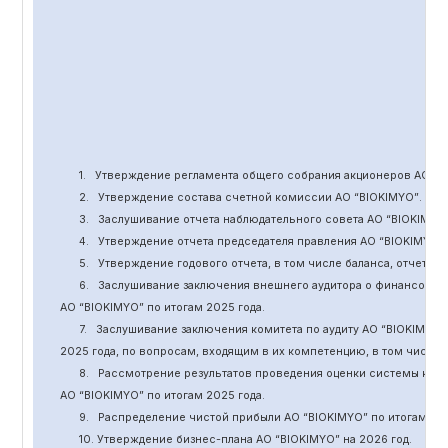
1.
Утверждение
регламента общего собрания акционеров АО “
B
2.
Утверждение состава счетной комиссии АО “BIOKIMYO
”
.
3.
Заслушивание отчета наблюдательного совета АО “BIOKIMYO
4.
Утверждение отчета председателя правления АО “BIOKIMYO
”
5.
Утверждение годового отчета, в том числе баланса, отчет о 
6.
Заслушивание заключения внешнего аудитора о финансовой
АО “BIOKIMYO
”
по итогам 2025 года.
7.
Заслушивание заключения комитета
по
аудит
у
АО “BIOKIMYO
”
2025 года, по вопросам, входящим в их компетенцию, в том числ
8.
Рассмотрение результатов проведения оценки системы кор
АО “BIOKIMYO
”
по итогам 202
5
года.
9.
Распределение чистой прибыли АО “BIOKIMYO
”
по итогам 20
10. Утверждение бизнес-плана АО “BIOKIMYO
”
на 202
6
год.