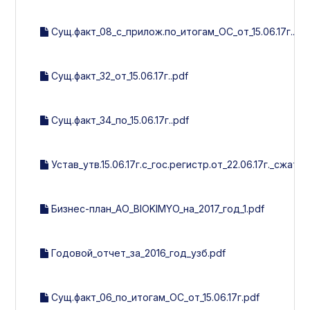
Сущ.факт_08_с_прилож.по_итогам_ОС_от_15.06.17г..pd
Сущ.факт_32_от_15.06.17г..pdf
Сущ.факт_34_по_15.06.17г..pdf
Устав_утв.15.06.17г.с_гос.регистр.от_22.06.17г._сжат..p
Бизнес-план_АО_BIOKIMYO_на_2017_год_1.pdf
Годовой_отчет_за_2016_год_узб.pdf
Сущ.факт_06_по_итогам_ОС_от_15.06.17г.pdf