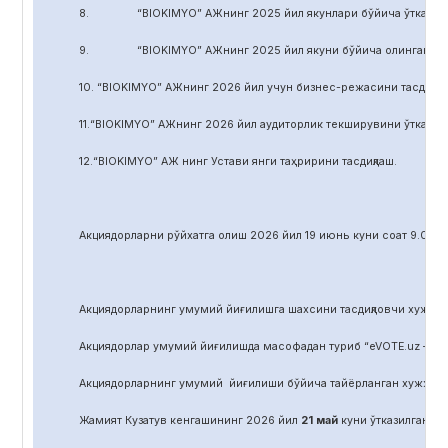
8. “BIOKIMYO” АЖнинг 2025 йил якунлари бўйича ўтказилган 
9. “BIOKIMYO” АЖнинг 2025 йил якуни бўйича олинган соф фой
10. “BIOKIMYO” АЖнинг 2026 йил учун бизнес-режасини тасдиқла
11.“BIOKIMYO” АЖнинг 2026 йил аудиторлик текширувини ўтказиш у
12.“BIOKIMYO” АЖ нинг Устави янги таҳририни тасдиқлаш.
Акциядорларни р
ў
йхатга олиш 2026 йил 19 июнь куни соат 9.00 д
Акциядорларнинг умумий йиғилишга шахсини тасдиқловчи хужжат,
Акциядорлар умумий йиғилишда масофадан туриб “eVOTE.uz – эл
Акциядорларнинг умумий йиғилиши бўйича тайёрланган хужжат
Жамият Кузатув кенгашининг 2026 йил
21
май
куни ўтказилган йиғ