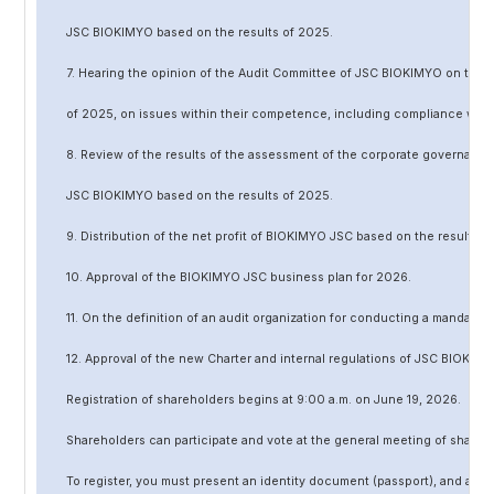
JSC BIOKIMYO based on the results of 202
5
.
7. Hearing the opinion of the Audit Committee of JSC BIOKIMYO on the r
of 202
5
, on issues within their competence, including compliance wit
8. Review of the results of the assessment of the corporate governanc
JSC BIOKIMYO based on the results of 202
5
.
9. Distribution of the net profit of BIOKIMYO JSC based on the results o
10. Approval of the BIOKIMYO JSC business plan for 202
6
.
11. On the definition of an audit organization for conducting a mandato
12. Approval of the
new
Charter and internal regulations of JSC BIOKIMY
Registration of shareholders begins at 9:00 a.m. on June
19
, 202
6
.
Shareholders can participate and vote at the general meeting of shareh
To register, you must present an identity document (passport), and a no