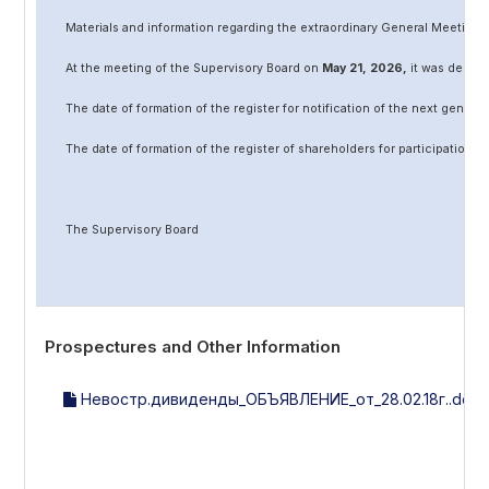
Materials and information regarding the extraordinary General Meeting 
At the meeting of the Supervisory Board on
May
2
1
, 202
6
,
it was decided
The date of formation of the register for notification of the next genera
The date of formation of the register of shareholders for participation 
The Supervisory Board
Prospectures and Other Information
Невостр.дивиденды_ОБЪЯВЛЕНИЕ_от_28.02.18г..docx