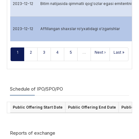
2023-12-12
Bitim natijasida qimmatli qog'ozlar egasi emitentning 
2023-12-12
Affillangan shaxslar ro‘yxatidagi o‘zgarishlar
1
2
3
4
5
…
Next ›
Last »
Schedule of IPO/SPO/PO
Public Offering Start Date
Public Offering End Date
Public O
Reports of exchange