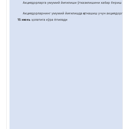
Акциядорларга умумий йиғилиши ўтказилишини хабар бериш учун
Акциядорларнинг умумий йиғилишда қатнашиш учун акциядорлар 
15 июнь
ҳолатига кўра ёпилади