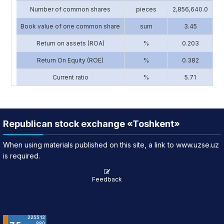
Number of common shares
pieces
2,856,640.0
1
Book value of one common share
sum
3.45
Return on assets (ROA)
%
0.203
Return On Equity (ROE)
%
0.382
Current ratio
%
5.71
Republican stock exchange «Toshkent»
When using materials published on this site, a link to www.uzse.uz
is required.
Feedback