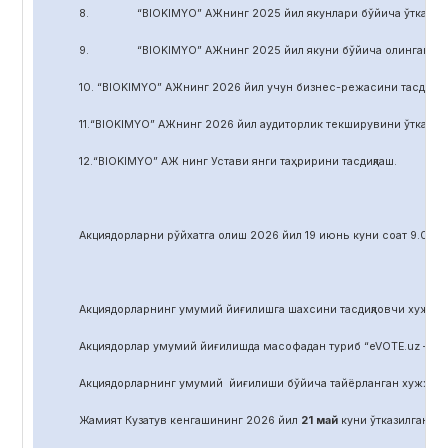
8. “BIOKIMYO” АЖнинг 2025 йил якунлари бўйича ўтказилган 
9. “BIOKIMYO” АЖнинг 2025 йил якуни бўйича олинган соф фой
10. “BIOKIMYO” АЖнинг 2026 йил учун бизнес-режасини тасдиқла
11.“BIOKIMYO” АЖнинг 2026 йил аудиторлик текширувини ўтказиш у
12.“BIOKIMYO” АЖ нинг Устави янги таҳририни тасдиқлаш.
Акциядорларни р
ў
йхатга олиш 2026 йил 19 июнь куни соат 9.00 д
Акциядорларнинг умумий йиғилишга шахсини тасдиқловчи хужжат,
Акциядорлар умумий йиғилишда масофадан туриб “eVOTE.uz – эл
Акциядорларнинг умумий йиғилиши бўйича тайёрланган хужжат
Жамият Кузатув кенгашининг 2026 йил
21
май
куни ўтказилган йиғ