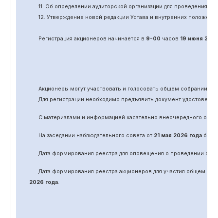
11.
Об определении аудиторской организации для проведения об
12. Утверждение новой редакции Устава и внутренних положени
Регистрация акционеров начинается в
9-00
часов
19 июня
202
Акционеры могут участвовать и голосовать общем собрании а
Для регистрации необходимо предъявить документ удостоверяю
С материалами и информацией касательно вне
очередного
обще
На заседании наблюдательного совета от
21 мая 2026 года
было 
Дата формирования реестра для оповещения о проведении
оче
Дата формирования реестра акционеров для участия общем соб
2026 года
.