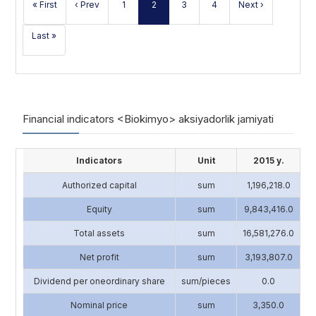
« First
‹ Prev
1
2
3
4
Next ›
Last »
Financial indicators <Biokimyo> aksiyadorlik jamiyati
Indicators
Unit
2015 y.
Authorized capital
sum
1,196,218.0
4
Equity
sum
9,843,416.0
13
Total assets
sum
16,581,276.0
17
Net profit
sum
3,193,807.0
2
Dividend per oneordinary share
sum/pieces
0.0
Nominal price
sum
3,350.0