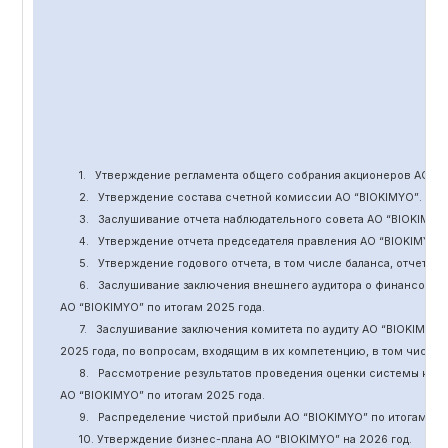
1.
Утверждение
регламента общего собрания акционеров АО “
B
2.
Утверждение состава счетной комиссии АО “BIOKIMYO
”
.
3.
Заслушивание отчета наблюдательного совета АО “BIOKIMYO
4.
Утверждение отчета председателя правления АО “BIOKIMYO
”
5.
Утверждение годового отчета, в том числе баланса, отчет о 
6.
Заслушивание заключения внешнего аудитора о финансовой
АО “BIOKIMYO
”
по итогам 2025 года.
7.
Заслушивание заключения комитета
по
аудит
у
АО “BIOKIMYO
”
2025 года, по вопросам, входящим в их компетенцию, в том числ
8.
Рассмотрение результатов проведения оценки системы кор
АО “BIOKIMYO
”
по итогам 202
5
года.
9.
Распределение чистой прибыли АО “BIOKIMYO
”
по итогам 20
10. Утверждение бизнес-плана АО “BIOKIMYO
”
на 202
6
год.