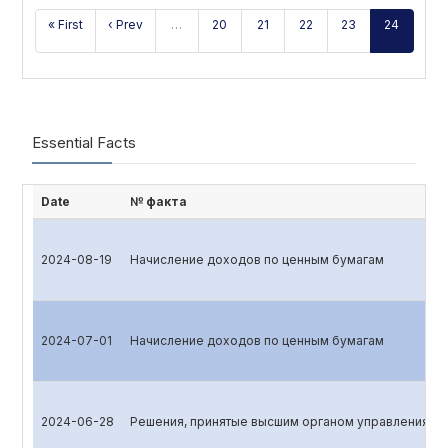
« First
‹ Prev
…
20
21
22
23
24
Essential Facts
Date
№ факта
2024-08-19
Начисление доходов по ценным бумагам
2024-07-01
Начисление доходов по ценным бумагам
2024-06-28
Решения, принятые высшим органом управления эм