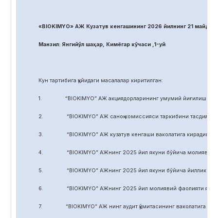
«BIOKIMYO» АЖ Кузатув кенгашининг 2026 йилнинг 21 майдаги
Манзил: Янгийўл шаҳар, Кимёгар кўчаси ,1-уй
Кун тартибига қуйидаги масалалар киритилган:
1. “BIOKIMYO” АЖ акциядорларининг умумий йиғилиши регл
2. “BIOKIMYO” АЖ саноқ комиссияси таркибини тасдиқлаш.
3. “BIOKIMYO” АЖ кузатув кенгаши ваколатига кирадиган маса
4. “BIOKIMYO” АЖнинг 2025 йил якуни бўйича молиявий-хўжал
5. “BIOKIMYO” АЖнинг 2025 йил якуни бўйича йиллик ҳисобот
6. “BIOKIMYO” АЖнинг 2025 йил молиявий фаолияти якуни бў
7. “BIOKIMYO” АЖ нинг аудит қўмитасининг ваколатига кирадиг