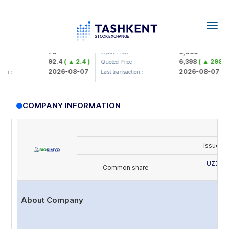
Togg
navig
mkorbank> ATB)
UZMK (<O'zmetkombinat> AJ)
79
6,099
Open Price :
92.4
( ▲ 2.4 )
6,398
( ▲ 298.04 )
Quoted Price :
2026-08-07
2026-08-07
:
Last transaction :
COMPANY INFORMATION
Issue's
UZ702
Common share
B
About Company