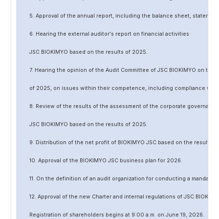
5. Approval of the annual report, including the balance sheet, statement 
6. Hearing the external auditor's report on financial activities
JSC BIOKIMYO based on the results of 202
5
.
7. Hearing the opinion of the Audit Committee of JSC BIOKIMYO on the r
of 202
5
, on issues within their competence, including compliance wit
8. Review of the results of the assessment of the corporate governanc
JSC BIOKIMYO based on the results of 202
5
.
9. Distribution of the net profit of BIOKIMYO JSC based on the results o
10. Approval of the BIOKIMYO JSC business plan for 202
6
.
11. On the definition of an audit organization for conducting a mandato
12. Approval of the
new
Charter and internal regulations of JSC BIOKIMY
Registration of shareholders begins at 9:00 a.m. on June
19
, 202
6
.