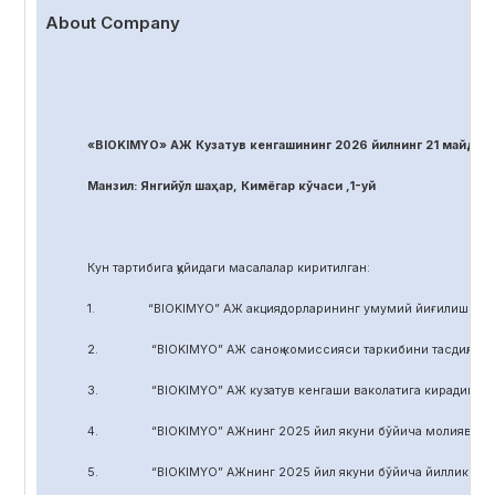
About Company
«BIOKIMYO» АЖ Кузатув кенгашининг 2026 йилнинг 21 майдаги
Манзил: Янгийўл шаҳар, Кимёгар кўчаси ,1-уй
Кун тартибига қуйидаги масалалар киритилган:
1. “BIOKIMYO” АЖ акциядорларининг умумий йиғилиши регл
2. “BIOKIMYO” АЖ саноқ комиссияси таркибини тасдиқлаш.
3. “BIOKIMYO” АЖ кузатув кенгаши ваколатига кирадиган маса
4. “BIOKIMYO” АЖнинг 2025 йил якуни бўйича молиявий-хўжал
5. “BIOKIMYO” АЖнинг 2025 йил якуни бўйича йиллик ҳисобот