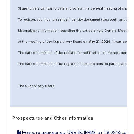
Shareholders can participate and vote at the general meeting of shareh
To register, you must present an identity document (passport), and a no
Materials and information regarding the extraordinary General Meeting 
At the meeting of the Supervisory Board on
May
2
1
, 202
6
,
it was decided
The date of formation of the register for notification of the next genera
The date of formation of the register of shareholders for participation 
The Supervisory Board
Prospectures and Other Information
Невостр.дивиденды_ОБЪЯВЛЕНИЕ_от_28.02.18г..docx