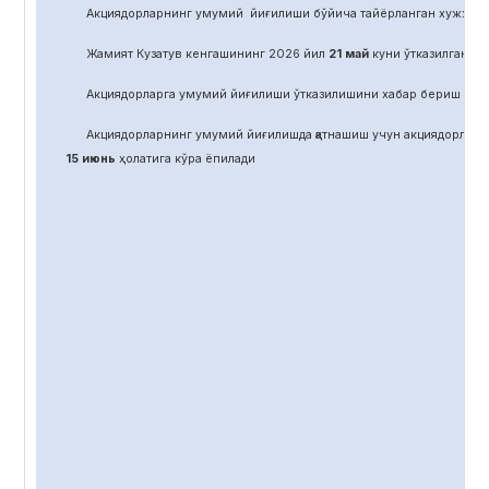
Акциядорларнинг умумий йиғилиши бўйича тайёрланган хужжат
Жамият Кузатув кенгашининг 2026 йил
21
май
куни ўтказилган йиғ
Акциядорларга умумий йиғилиши ўтказилишини хабар бериш учун
Акциядорларнинг умумий йиғилишда қатнашиш учун акциядорлар 
15 июнь
ҳолатига кўра ёпилади