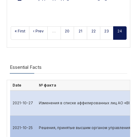
« First
‹ Prev
…
20
21
22
23
24
Essential Facts
Date
№ факта
2021-10-27
Изменения в списке аффилированных лиц АО «BIOK
2021-10-25
Решения, принятые высшим органом управления эм