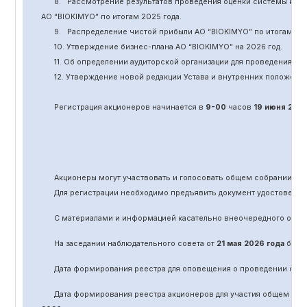
8.
Рассмотрение результатов проведения оценки системы кор
АО “BIOKIMYO
”
по итогам 202
5
года.
9.
Распределение чистой прибыли АО “BIOKIMYO
”
по итогам 20
10. Утверждение бизнес-плана АО “BIOKIMYO
”
на 202
6
год.
11.
Об определении аудиторской организации для проведения об
12. Утверждение новой редакции Устава и внутренних положени
Регистрация акционеров начинается в
9-00
часов
19 июня
202
Акционеры могут участвовать и голосовать общем собрании а
Для регистрации необходимо предъявить документ удостоверяю
С материалами и информацией касательно вне
очередного
обще
На заседании наблюдательного совета от
21 мая 2026 года
было 
Дата формирования реестра для оповещения о проведении
оче
Дата формирования реестра акционеров для участия общем соб