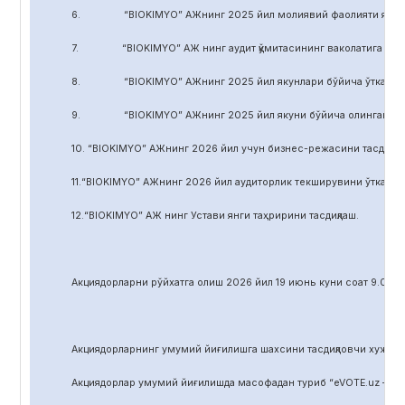
6. “BIOKIMYO” АЖнинг 2025 йил молиявий фаолияти якуни бў
7. “BIOKIMYO” АЖ нинг аудит қўмитасининг ваколатига кирадиг
8. “BIOKIMYO” АЖнинг 2025 йил якунлари бўйича ўтказилган 
9. “BIOKIMYO” АЖнинг 2025 йил якуни бўйича олинган соф фой
10. “BIOKIMYO” АЖнинг 2026 йил учун бизнес-режасини тасдиқла
11.“BIOKIMYO” АЖнинг 2026 йил аудиторлик текширувини ўтказиш у
12.“BIOKIMYO” АЖ нинг Устави янги таҳририни тасдиқлаш.
Акциядорларни р
ў
йхатга олиш 2026 йил 19 июнь куни соат 9.00 д
Акциядорларнинг умумий йиғилишга шахсини тасдиқловчи хужжат,
Акциядорлар умумий йиғилишда масофадан туриб “eVOTE.uz – эл