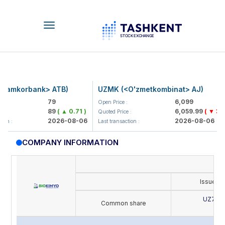
Toggle
navigation
mkorbank> ATB)
UZMK (<O'zmetkombinat> AJ)
79
6,099
Open Price :
89
( ▲ 0.71 )
6,059.99
( ▼ 39.89 
Quoted Price :
2026-08-06
2026-08-06
:
Last transaction :
COMPANY INFORMATION
Issue's
UZ702
Common share
B