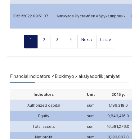
10/21/2022 09:51:07
Аликулов Рустамбек Абдукадирович
Quar
1
2
3
4
Next ›
Last »
Financial indicators <Biokimyo> aksiyadorlik jamiyati
Indicators
Unit
2015 y.
Authorized capital
sum
1,196,218.0
4
Equity
sum
9,843,416.0
13
Total assets
sum
16,581,276.0
17
Net profit
sum
3,193,807.0
2