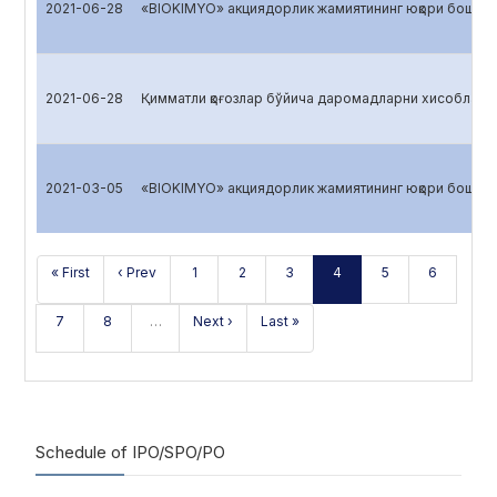
2021-06-28
«BIOKIMYO» акциядорлик жамиятининг юқори бошқарув
2021-06-28
Қимматли қоғозлар бўйича даромадларни хисоблаш
2021-03-05
«BIOKIMYO» акциядорлик жамиятининг юқори бошқарув
« First
‹ Prev
1
2
3
4
5
6
7
8
…
Next ›
Last »
Schedule of IPO/SPO/PO