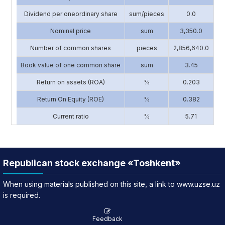
Dividend per oneordinary share
sum/pieces
0.0
Nominal price
sum
3,350.0
Number of common shares
pieces
2,856,640.0
1
Book value of one common share
sum
3.45
Return on assets (ROA)
%
0.203
Return On Equity (ROE)
%
0.382
Current ratio
%
5.71
Republican stock exchange «Toshkent»
When using materials published on this site, a link to www.uzse.uz
is required.
Feedback