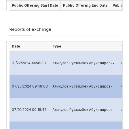
Public Offering Start Date
Public Offering End Date
Public O
Reports of exchange
Date
Type
Titl
10/22/2024 10:56:33
Аликулов Рустамбек Абукодирович
Quar
07/25/2024 09:48:08
Аликулов Рустамбек Абукодирович
Quar
07/01/2024 09:18:47
Аликулов Рустамбек Абукодирович
Annu