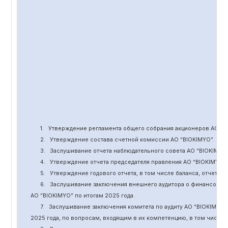
1.
Утверждение
регламента общего собрания акционеров АО “
B
2.
Утверждение состава счетной комиссии АО “BIOKIMYO
”
.
3.
Заслушивание отчета наблюдательного совета АО “BIOKIMYO
4.
Утверждение отчета председателя правления АО “BIOKIMYO
”
5.
Утверждение годового отчета, в том числе баланса, отчет о 
6.
Заслушивание заключения внешнего аудитора о финансовой
АО “BIOKIMYO
”
по итогам 2025 года.
7.
Заслушивание заключения комитета
по
аудит
у
АО “BIOKIMYO
”
2025 года, по вопросам, входящим в их компетенцию, в том числ