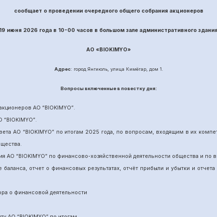
сообщает о проведении
очередного
общего собрания акционеров
19 июня
202
6
года в 10-00 часов в большом зале административного здани
АО «
BIOKIMYO
»
Адрес
: город Янгиюль, улица Кимёгар, дом 1.
Вопрос
ы включенные в повестку дня:
акционеров АО “
BIOKIMYO
”
.
О “BIOKIMYO
”
.
вета АО “BIOKIMYO
”
по итогам 202
5
года, по вопросам, входящим в их комп
бщества.
ия АО “BIOKIMYO
”
по финансово-хозяйственной деятельности общества и по в
е баланса, отчет о финансовых результатах,
отчёт
прибыли и убытки
и отчета
ора о финансовой деятельности
ит
у
АО “BIOKIMYO
”
по итогам