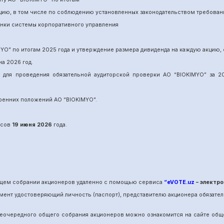
нцию, в том числе по соблюдению установленных законодательством требован
енки системы корпоративного управления
MYO
”
по итогам 202
5
года и утверждение размера дивиденда на каждую акцию, 
на 202
6
год.
и для проведения обязательной аудиторской проверки АО “BIOKIMYO
”
за 20
утренних положений АО “BIOKIMYO
”.
сов
19 июня
202
6
года.
общем собрании акционеров удаленно с помощью сервиса
“eVOTE.uz
– электро
мент удостоверяющий личность (паспорт), представителю акционера обязател
е
очередного
общего собрания акционеров можно ознакомится на сайте об