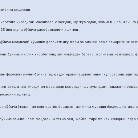
бини тасдиқлаш.
га кирадиган масалалар юзасидан, шу жумладан, жамиятни бошқаришга дои
025 йил якуни бўйича ҳисоботларини эшитиш.
а молиявий-хўжалик фаолияти якунлари ва бизнес-режа бажарилиши юзасид
ича йиллик ҳисоботини, шу жумладан баланс, молиявий натижалар, фой
аолияти якуни бўйича ташқи аудиторлик ташкилотининг хулосасини эшитиш
аколатига кирадиган масалалар юзасидан, шу жумладан, жамиятни бошқариш
улосасини эшитиш.
йича ўтказилган корпоратив бошқарув тизимини мустақил баҳолаш натижалар
а олинган соф фойдасини тақсимлаш, жойлаштирилган акцияларнинг ҳар бир 