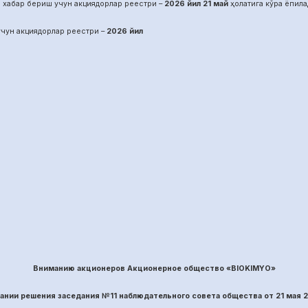
 хабар бериш учун акциядорлар реестри –
2026 йил
21
май
ҳолатига кўра ёпила
чун акциядорлар реестри –
2026 йил
Вниманию акционеров Акционерное общество «BIOKIMYO»
вании решения заседания №
11
наблюдательного совета общества
от
21
ма
я 