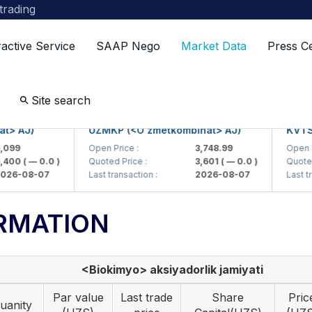
 trading
ractive Service
SAAP Nego
Market Data
Press C
Site search
AJ)
UZMKP (<O'zmetkombinat> AJ)
KVTS (<K
Open Price :
3,748.99
Open Price 
0
( — 0.0 )
Quoted Price :
3,601
( — 0.0 )
Quoted Pric
-08-07
Last transaction :
2026-08-07
Last transac
RMATION
<Biokimyo> aksiyadorlik jamiyati
Par value
Last trade
Share
Pric
uanity