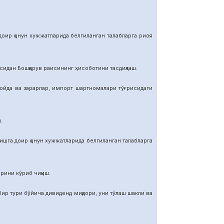
р қонун хужжатларида белгиланган талабларга риоя
ан Бошқарув раисининг ҳисоботини тасдиқлаш.
да ва зарарлар, импорт шартномалар
и тўғрисидаги
.
га доир қонун хужжатларида белгиланган талабларга
ини кўриб чиқиш.
тури бўйича дивиденд миқдори, уни тўлаш шакли ва