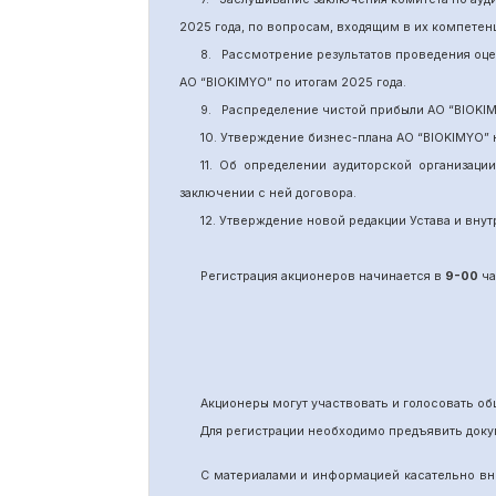
2025 года, по вопросам, входящим в их компете
8.
Рассмотрение результатов проведения оц
АО “BIOKIMYO
”
по итогам 202
5
года.
9.
Распределение чистой прибыли АО “BIOKI
10. Утверждение бизнес-плана АО “BIOKIMYO
”
11.
Об определении аудиторской организаци
заключении с ней договора.
12. Утверждение новой редакции Устава и вн
Регистрация акционеров начинается в
9-00
ча
Акционеры могут участвовать и голосовать 
Для регистрации необходимо предъявить доку
С материалами и информацией касательно вн