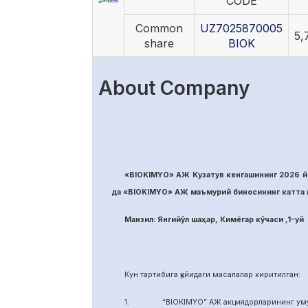
CODE
Common
UZ7025870005
5,
share
BIOK
About Company
«BIOKIMYO» АЖ Кузатув кенгашининг 2026 йи
да «BIOKIMYO» АЖ маъмурий биносининг катта м
Манзил: Янгийўл шаҳар, Кимёгар кўчаси ,1-уй
Кун тартибига қуйидаги масалалар киритилган:
1. “BIOKIMYO” АЖ акциядорларининг умуми