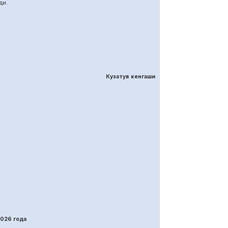
ди.
Кузатув кенгаши
202
6
года