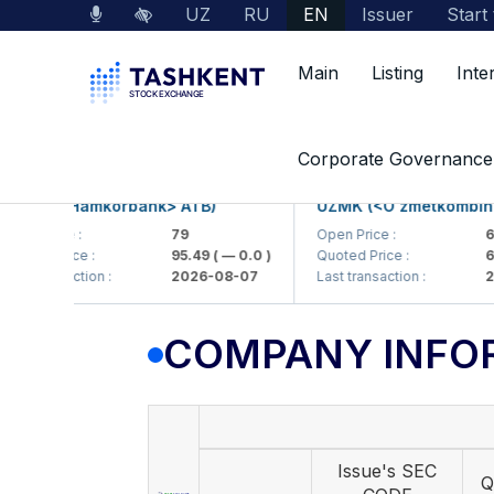
UZ
RU
EN
Issuer
Start
Main
Listing
Inte
Market Data
Company Information
Corporate Governance
B (<Hamkorbank> ATB)
UZMK (<O'zmetkombinat> 
 Price :
79
Open Price :
6,099
ed Price :
95.49
( — 0.0 )
Quoted Price :
6,40
transaction :
2026-08-07
Last transaction :
2026
COMPANY INFO
Issue's SEC
Q