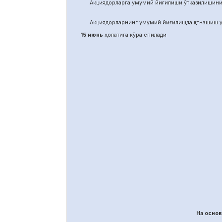
Акциядорларга умумий йиғилиши ўтказилишини
Акциядорларнинг умумий йиғилишда қатнашиш у
15 июнь
ҳолатига кўра ёпилади
На осно