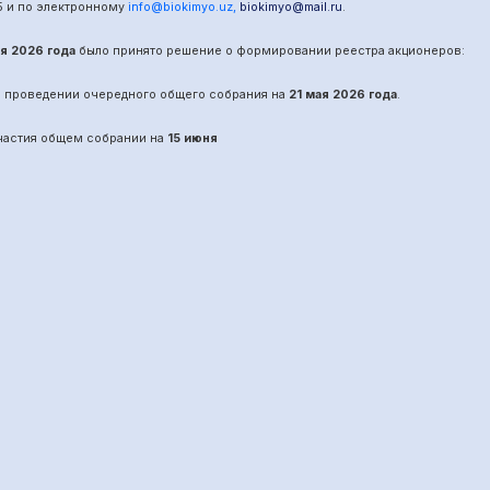
5
и по электронному
info@biokimyo.uz
,
biokimyo@mail.ru
.
ая 2026 года
было принято решение о формировании реестра акционеров:
о проведении
очередного
общего собрания на
21 мая 2026 года
.
участия общем собрании на
15 июня