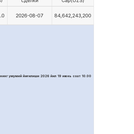
)
сделки
Cap(UZS)
.0
2026-08-07
84,642,243,200
нинг умумий йиғилиши 2026 йил 19 июнь соат 10.00