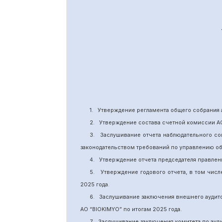
1.
Утверждение
регламента общего собрания 
2.
Утверждение состава счетной комиссии А
3.
Заслушивание отчета наблюдательного со
законодательством требований по управлению о
4.
Утверждение отчета председателя правлен
5.
Утверждение годового отчета, в том числ
202
5
года.
6.
Заслушивание заключения внешнего аудит
АО “BIOKIMYO
”
по итогам 2025 года.
7.
Заслушивание заключения комитета
по
ауд