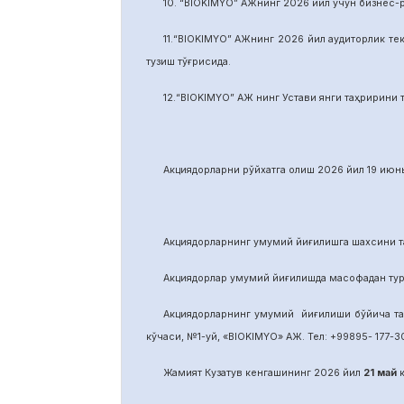
10. “BIOKIMYO” АЖнинг 2026 йил учун бизнес-
11.“BIOKIMYO” АЖнинг 2026 йил аудиторлик тек
тузиш тўғрисида.
12.“BIOKIMYO” АЖ нинг Устави янги таҳририни т
Акциядорларни р
ў
йхатга олиш 2026 йил 19 июнь
Акциядорларнинг умумий йиғилишга шахсини та
Акциядорлар умумий йиғилишда масофадан тури
Акциядорларнинг умумий йиғилиши бўйича т
кўчаси, №1-уй, «BIOKIMYO» АЖ. Тел: +99895- 177-30
Жамият Кузатув кенгашининг 2026 йил
21
май
к