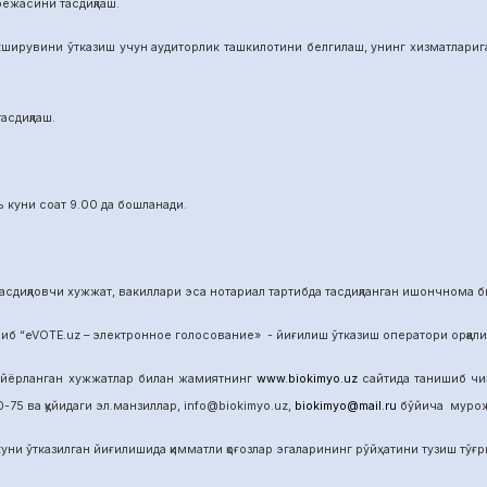
режасини тасдиқлаш.
ширувини ўтказиш учун аудиторлик ташкилотини белгилаш, унинг хизматларига 
асдиқлаш.
 куни соат 9.00 да бошланади.
сдиқловчи хужжат, вакиллари эса нотариал тартибда тасдиқланган ишончнома б
б “eVOTE.uz – электронное голосование» - йиғилиш ўтказиш оператори орқал
айёрланган хужжатлар билан жамиятнинг
www.biokimyo.uz
сайтида танишиб чиқ
-75 ва қуйидаги эл.манзиллар, info@biokimyo.uz,
biokimyo@mail.ru
бўйича мурожа
уни ўтказилган йиғилишида қимматли қоғозлар эгаларининг рўйҳатини тузиш тўғрис