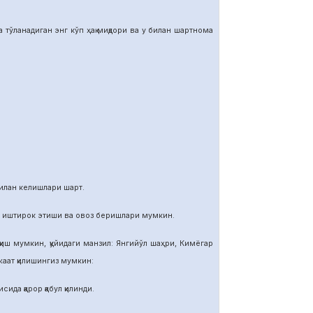
тўланадиган энг кўп ҳақ миқдори ва у билан шартнома
илан келишлари шарт.
и иштирок этиши ва овоз беришлари мумкин.
иш мумкин, қуйидаги манзил: Янгийўл шаҳри, Кимёгар
ат қилишингиз мумкин:
ида қарор қабул қилинди.