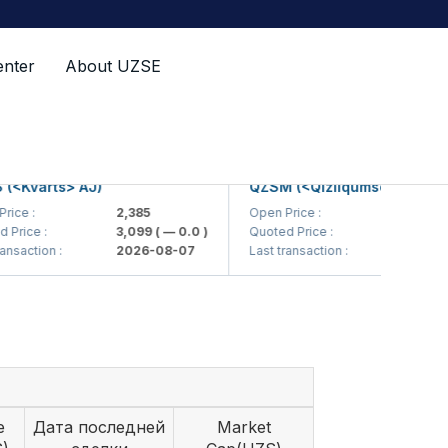
enter
About UZSE
varts> AJ)
QZSM (<Qizilqumsement> AJ)
:
2,385
Open Price :
1,208
e :
3,099
( — 0.0 )
Quoted Price :
1,220
( — 0.
tion :
2026-08-07
Last transaction :
2026-08-0
e
Дата последней
Market