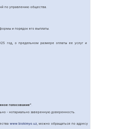
ий по управлению общества.
формы и порядок его выплаты.
25 год, о предельном размере оплаты ее услуг и
нное голосование”
.
ьно - нотариально заверенную доверенность.
щества
www
.
biokimyo
.
uz
, можно обращаться по адресу