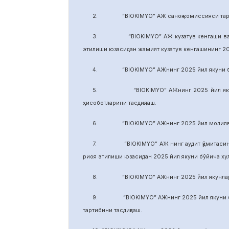
2. “BIOKIMYO” АЖ саноқ комиссияси тарки
3. “BIOKIMYO” АЖ кузатув кенгаши ваколати
этилиши юзасидан жамият кузатув кенгашининг 2
4. “BIOKIMYO” АЖнинг 2025 йил якуни бўйич
5. “BIOKIMYO” АЖнинг 2025 йил якуни бўй
ҳисоботларини тасдиқлаш.
6. “BIOKIMYO” АЖнинг 2025 йил молиявий ф
7. “BIOKIMYO” АЖ нинг аудит қўмитасининг в
риоя этилиши юзасидан 2025 йил якуни бўйича х
8. “BIOKIMYO” АЖнинг 2025 йил якунлари бў
9. “BIOKIMYO” АЖнинг 2025 йил якуни бўйич
тартибини тасдиқлаш.