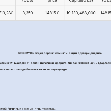
(UZS)
price
Capital(UZS)
(UZS
713,280
3,350
14815.0
19,139,488,000
14815
BIOKIMYO» акциядорлик жамияти акциядорлари диққатига!
лнинг 21 майдаги 11-сонли йиғилиши қарорига биноан жамият акциядорлари
ажлислар залида бошланишини маълум қилади.
й йиғилиши регламентини тасдиқлаш.