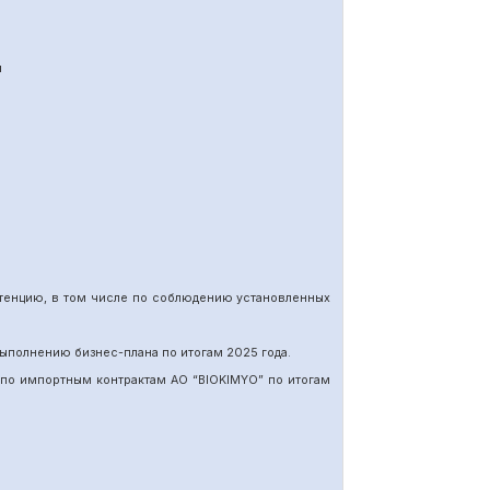
я
етенцию, в том числе по соблюдению установленных
ыполнению бизнес-плана по итогам 202
5
года.
 по импортн
ы
м
контракт
ам
АО “BIOKIMYO
”
по итогам