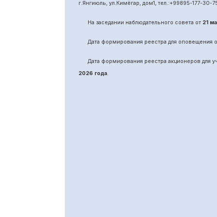
г.Янгиюль, ул.Кимёгар, дом1, тел.:
+99895
-
177-30-7
На заседании наблюдательного совета от
21 м
Дата формирования реестра для оповещения 
Дата формирования реестра акционеров для 
2026 года
.