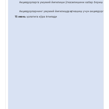
Акциядорларга умумий йиғилиши ўтказилишини хабар бериш учун
Акциядорларнинг умумий йиғилишда қатнашиш учун акциядорлар 
15 июнь
ҳолатига кўра ёпилади