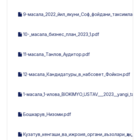
9-масала_2022_йил_якуни_Соф_фойдани_таксимлаш_27
10-_масала_бизнес_план_2023_1.pdf
11-масала_Танлов_Аудитор.pdf
12-масала_Кандидатуры_в_набсовет_Фойкон.pdf
1-масала_1-илова_BIOKIMYO_USTAV___2023__yangi_tahriri
Бошкарув_Низоми.pdf
Кузатув_кенгаши_ва_ижроия_органи_аъзолари_ҳақ_тў