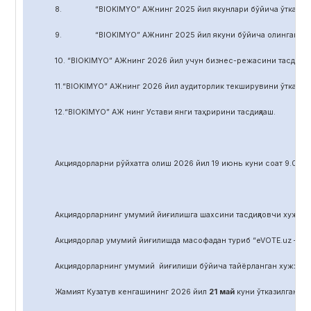
8. “BIOKIMYO” АЖнинг 2025 йил якунлари бўйича ўтказилган 
9. “BIOKIMYO” АЖнинг 2025 йил якуни бўйича олинган соф фой
10. “BIOKIMYO” АЖнинг 2026 йил учун бизнес-режасини тасдиқла
11.“BIOKIMYO” АЖнинг 2026 йил аудиторлик текширувини ўтказиш у
12.“BIOKIMYO” АЖ нинг Устави янги таҳририни тасдиқлаш.
Акциядорларни р
ў
йхатга олиш 2026 йил 19 июнь куни соат 9.00 д
Акциядорларнинг умумий йиғилишга шахсини тасдиқловчи хужжат,
Акциядорлар умумий йиғилишда масофадан туриб “eVOTE.uz – эл
Акциядорларнинг умумий йиғилиши бўйича тайёрланган хужжат
Жамият Кузатув кенгашининг 2026 йил
21
май
куни ўтказилган йиғ