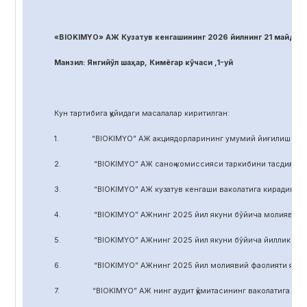
«BIOKIMYO» АЖ Кузатув кенгашининг 2026 йилнинг 21 майдаги
Манзил: Янгийўл шаҳар, Кимёгар кўчаси ,1-уй
Кун тартибига қуйидаги масалалар киритилган:
1. “BIOKIMYO” АЖ акциядорларининг умумий йиғилиши регл
2. “BIOKIMYO” АЖ саноқ комиссияси таркибини тасдиқлаш.
3. “BIOKIMYO” АЖ кузатув кенгаши ваколатига кирадиган маса
4. “BIOKIMYO” АЖнинг 2025 йил якуни бўйича молиявий-хўжал
5. “BIOKIMYO” АЖнинг 2025 йил якуни бўйича йиллик ҳисобот
6. “BIOKIMYO” АЖнинг 2025 йил молиявий фаолияти якуни бў
7. “BIOKIMYO” АЖ нинг аудит қўмитасининг ваколатига кирадиг