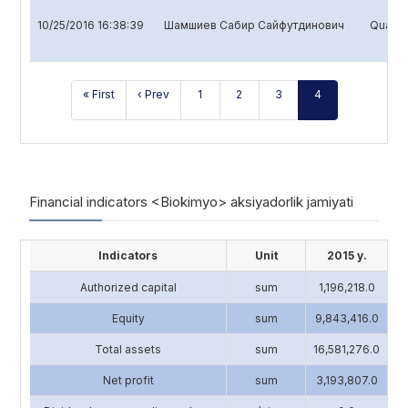
10/25/2016 16:38:39
Шамшиев Сабир Сайфутдинович
Quarter
« First
‹ Prev
1
2
3
4
Financial indicators <Biokimyo> aksiyadorlik jamiyati
Indicators
Unit
2015 y.
Authorized capital
sum
1,196,218.0
4
Equity
sum
9,843,416.0
13
Total assets
sum
16,581,276.0
17
Net profit
sum
3,193,807.0
2