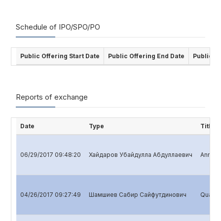
Schedule of IPO/SPO/PO
Public Offering Start Date
Public Offering End Date
Public O
Reports of exchange
Date
Type
Title
06/29/2017 09:48:20
Хайдаров Убайдулла Абдуллаевич
Annual 
04/26/2017 09:27:49
Шамшиев Сабир Сайфутдинович
Quarter