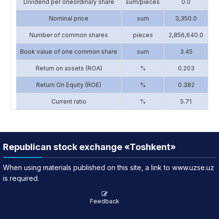
Dividend per oneordinary share
sum/pieces
0.0
Nominal price
sum
3,350.0
Number of common shares
pieces
2,856,640.0
1
Book value of one common share
sum
3.45
Return on assets (ROA)
%
0.203
Return On Equity (ROE)
%
0.382
Current ratio
%
5.71
Republican stock exchange «Toshkent»
When using materials published on this site, a link to www.uzse.uz
is required.
Feedback