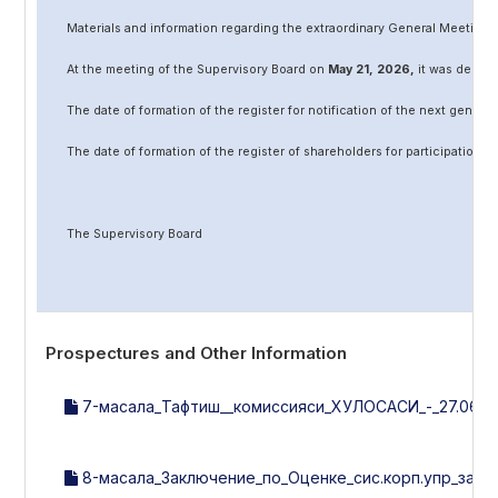
Materials and information regarding the extraordinary General Meeting 
At the meeting of the Supervisory Board on
May
2
1
, 202
6
,
it was decided
The date of formation of the register for notification of the next genera
The date of formation of the register of shareholders for participation 
The Supervisory Board
Prospectures and Other Information
7-масала_Тафтиш__комиссияси_ХУЛОСАСИ_-_27.06.23_
8-масала_Заключение_по_Оценке_сис.корп.упр_за_20