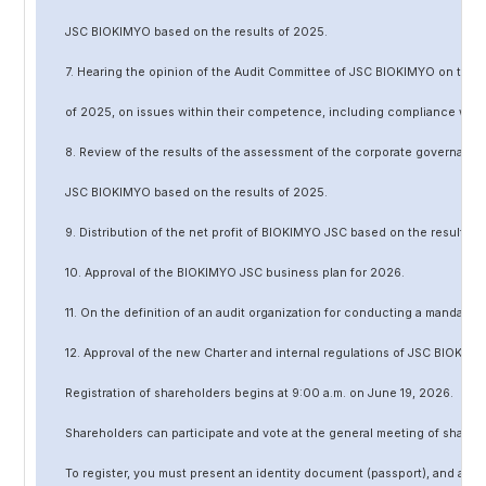
JSC BIOKIMYO based on the results of 202
5
.
7. Hearing the opinion of the Audit Committee of JSC BIOKIMYO on the r
of 202
5
, on issues within their competence, including compliance wit
8. Review of the results of the assessment of the corporate governanc
JSC BIOKIMYO based on the results of 202
5
.
9. Distribution of the net profit of BIOKIMYO JSC based on the results o
10. Approval of the BIOKIMYO JSC business plan for 202
6
.
11. On the definition of an audit organization for conducting a mandato
12. Approval of the
new
Charter and internal regulations of JSC BIOKIMY
Registration of shareholders begins at 9:00 a.m. on June
19
, 202
6
.
Shareholders can participate and vote at the general meeting of shareh
To register, you must present an identity document (passport), and a no