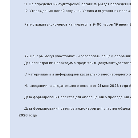
11.
Об определении аудиторской организации для проведения об
12. Утверждение новой редакции Устава и внутренних положени
Регистрация акционеров начинается в
9-00
часов
19 июня
202
Акционеры могут участвовать и голосовать общем собрании а
Для регистрации необходимо предъявить документ удостоверяю
С материалами и информацией касательно вне
очередного
обще
На заседании наблюдательного совета от
21 мая 2026 года
было 
Дата формирования реестра для оповещения о проведении
оче
Дата формирования реестра акционеров для участия общем соб
2026 года
.