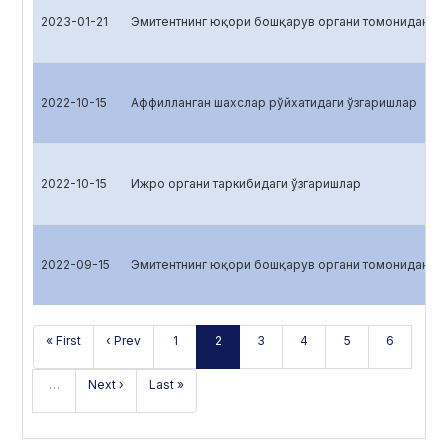
2023-01-21
Эмитентнинг юқори бошқарув органи томонидан қа
2022-10-15
Аффилланган шахслар рўйхатидаги ўзгаришлар
2022-10-15
Ижро органи таркибидаги ўзгаришлар
2022-09-15
Эмитентнинг юқори бошқарув органи томонидан қа
« First
‹ Prev
1
2
3
4
5
6
…
Next ›
Last »