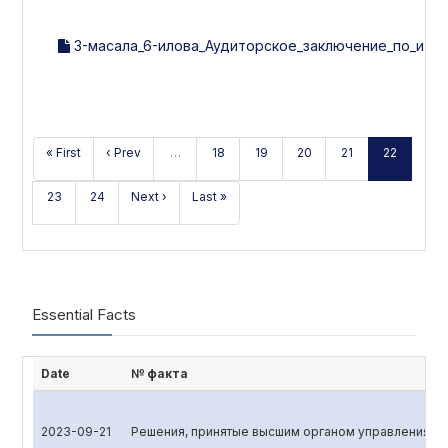
3-масала_6-илова_Аудиторское_заключение_по_итог
« First
‹ Prev
…
18
19
20
21
22
23
24
Next ›
Last »
Essential Facts
Date
№ факта
2023-09-21
Решения, принятые высшим органом управления эм