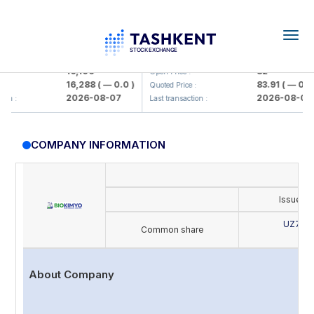
Togg
navig
lmaliq KMK> AJ)
KFSK (<Kafolat sug'urta kompaniya
16,100
82
Open Price :
16,288
( — 0.0 )
83.91
( — 0.0 )
Quoted Price :
2026-08-07
2026-08-07
:
Last transaction :
COMPANY INFORMATION
Issue's
UZ702
Common share
B
About Company