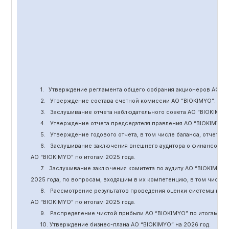
1.
Утверждение
регламента общего собрания акционеров АО “
B
2.
Утверждение состава счетной комиссии АО “BIOKIMYO
”
.
3.
Заслушивание отчета наблюдательного совета АО “BIOKIMYO
4.
Утверждение отчета председателя правления АО “BIOKIMYO
”
5.
Утверждение годового отчета, в том числе баланса, отчет о 
6.
Заслушивание заключения внешнего аудитора о финансовой
АО “BIOKIMYO
”
по итогам 2025 года.
7.
Заслушивание заключения комитета
по
аудит
у
АО “BIOKIMYO
”
2025 года, по вопросам, входящим в их компетенцию, в том числ
8.
Рассмотрение результатов проведения оценки системы кор
АО “BIOKIMYO
”
по итогам 202
5
года.
9.
Распределение чистой прибыли АО “BIOKIMYO
”
по итогам 20
10. Утверждение бизнес-плана АО “BIOKIMYO
”
на 202
6
год.