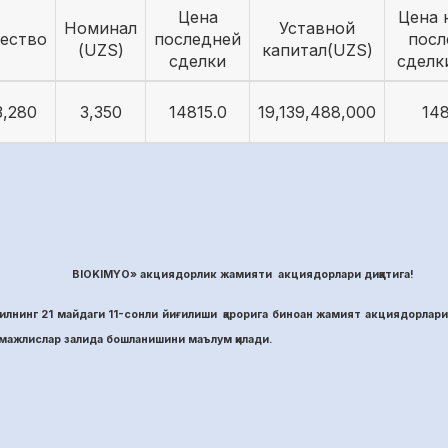
Цена
Цена 
Номинал
Уставной
ество
последней
посл
(UZS)
капитал(UZS)
сделки
сделк
3,280
3,350
14815.0
19,139,488,000
148
BIOKIMYO» акциядорлик жамияти акциядорлари диққатига!
лнинг 21 майдаги 11-сонли йиғилиши қарорига биноан жамият акциядорлари
ажлислар залида бошланишини маълум қилади.