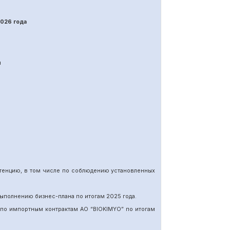
202
6
года
я
етенцию, в том числе по соблюдению установленных
ыполнению бизнес-плана по итогам 202
5
года.
 по импортн
ы
м
контракт
ам
АО “BIOKIMYO
”
по итогам