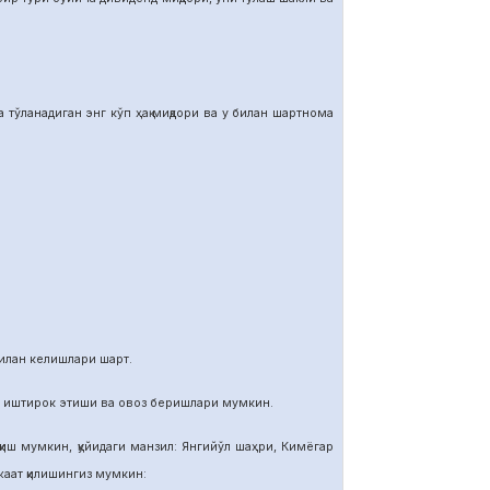
тўланадиган энг кўп ҳақ миқдори ва у билан шартнома
илан келишлари шарт.
и иштирок этиши ва овоз беришлари мумкин.
иш мумкин, қуйидаги манзил: Янгийўл шаҳри, Кимёгар
ат қилишингиз мумкин: