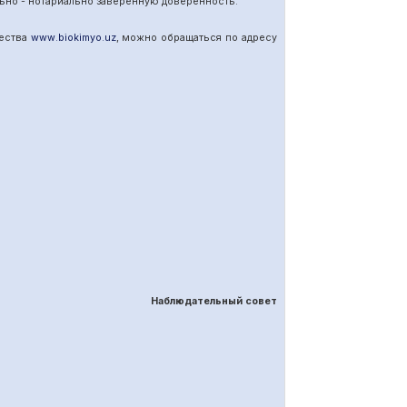
ьно - нотариально заверенную доверенность.
щества
www
.
biokimyo
.
uz
, можно обращаться по адресу
Наблюдательный совет