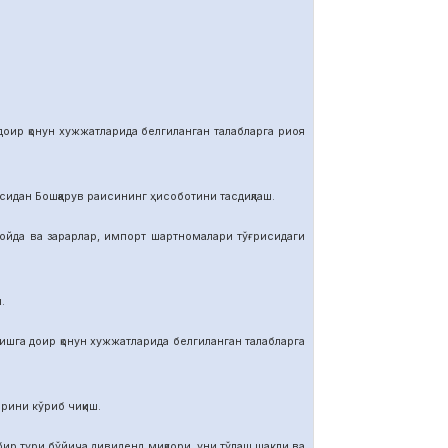
р қонун хужжатларида белгиланган талабларга риоя
ан Бошқарув раисининг ҳисоботини тасдиқлаш.
да ва зарарлар, импорт шартномалар
и тўғрисидаги
.
га доир қонун хужжатларида белгиланган талабларга
ини кўриб чиқиш.
тури бўйича дивиденд миқдори, уни тўлаш шакли ва