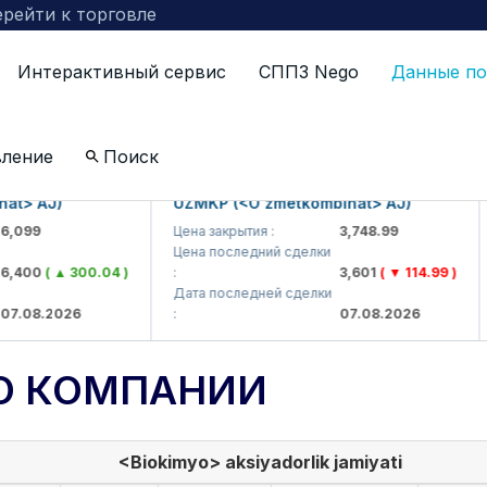
рейти к торговле
Интерактивный сервис
СППЗ Nego
Данные по
вление
Поиск
 AJ)
UZMKP (<O'zmetkombinat> AJ)
KV
9
Цена закрытия :
3,748.99
Це
Цена последний сделки
Це
00
( ▲ 300.04 )
:
3,601
( ▼ 114.99 )
:
Дата последней сделки
Да
8.2026
:
07.08.2026
:
О КОМПАНИИ
<Biokimyo> aksiyadorlik jamiyati