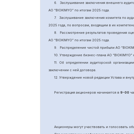
6.
Заслушивание заключения внешнего аудит
АО “BIOKIMYO
”
по итогам 2025 года.
7.
Заслушивание заключения комитета
по
ауд
2025 года, по вопросам, входящим в их компете
8.
Рассмотрение результатов проведения оц
АО “BIOKIMYO
”
по итогам 202
5
года.
9.
Распределение чистой прибыли АО “BIOKI
10. Утверждение бизнес-плана АО “BIOKIMYO
”
11.
Об определении аудиторской организаци
заключении с ней договора.
12. Утверждение новой редакции Устава и вн
Регистрация акционеров начинается в
9-00
ча
Акционеры могут участвовать и голосовать 