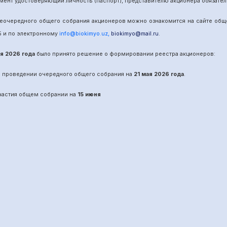
мент удостоверяющий личность (паспорт), представителю акционера обязател
е
очередного
общего собрания акционеров можно ознакомится на сайте об
5
и по электронному
info@biokimyo.uz
,
biokimyo@mail.ru
.
ая 2026 года
было принято решение о формировании реестра акционеров:
о проведении
очередного
общего собрания на
21 мая 2026 года
.
участия общем собрании на
15 июня