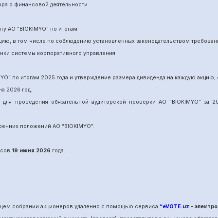
ора о финансовой деятельности
ит
у
АО “BIOKIMYO
”
по итогам
нцию, в том числе по соблюдению установленных законодательством требован
енки системы корпоративного управления
MYO
”
по итогам 202
5
года и утверждение размера дивиденда на каждую акцию, 
на 202
6
год.
и для проведения обязательной аудиторской проверки АО “BIOKIMYO
”
за 20
утренних положений АО “BIOKIMYO
”.
сов
19 июня
202
6
года.
общем собрании акционеров удаленно с помощью сервиса
“eVOTE.uz
– электро