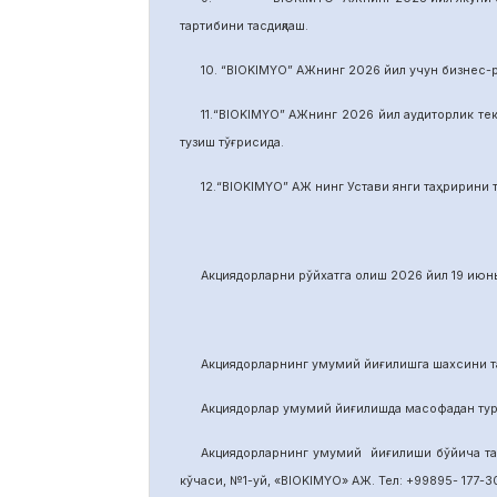
тартибини тасдиқлаш.
10. “BIOKIMYO” АЖнинг 2026 йил учун бизнес-
11.“BIOKIMYO” АЖнинг 2026 йил аудиторлик тек
тузиш тўғрисида.
12.“BIOKIMYO” АЖ нинг Устави янги таҳририни т
Акциядорларни р
ў
йхатга олиш 2026 йил 19 июнь
Акциядорларнинг умумий йиғилишга шахсини та
Акциядорлар умумий йиғилишда масофадан тури
Акциядорларнинг умумий йиғилиши бўйича т
кўчаси, №1-уй, «BIOKIMYO» АЖ. Тел: +99895- 177-30