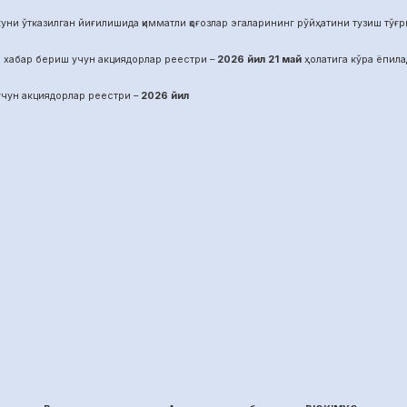
уни ўтказилган йиғилишида қимматли қоғозлар эгаларининг рўйҳатини тузиш тўғрис
 хабар бериш учун акциядорлар реестри –
2026 йил
21
май
ҳолатига кўра ёпила
чун акциядорлар реестри –
2026 йил