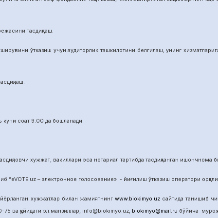
режасини тасдиқлаш.
ширувини ўтказиш учун аудиторлик ташкилотини белгилаш, унинг хизматларига 
асдиқлаш.
 куни соат 9.00 да бошланади.
сдиқловчи хужжат, вакиллари эса нотариал тартибда тасдиқланган ишончнома б
б “eVOTE.uz – электронное голосование» - йиғилиш ўтказиш оператори орқал
айёрланган хужжатлар билан жамиятнинг
www.biokimyo.uz
сайтида танишиб чиқ
-75 ва қуйидаги эл.манзиллар, info@biokimyo.uz,
biokimyo@mail.ru
бўйича мурожа