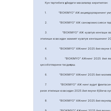
Кун тартибига қуйидаги масалалар киритилган:
1. “BIOKIMYO” АЖ акциядорларининг умуми
2. “BIOKIMYO” АЖ саноқ комиссияси тарки
3. “BIOKIMYO” АЖ кузатув кенгаши ваколати
этилиши юзасидан жамият кузатув кенгашининг 2
4. “BIOKIMYO” АЖнинг 2025 йил якуни бўйич
5. “BIOKIMYO” АЖнинг 2025 йил якуни бўй
ҳисоботларини тасдиқлаш.
6. “BIOKIMYO” АЖнинг 2025 йил молиявий ф
7. “BIOKIMYO” АЖ нинг аудит қўмитасининг в
риоя этилиши юзасидан 2025 йил якуни бўйича х
8. “BIOKIMYO” АЖнинг 2025 йил якунлари бў
9. “BIOKIMYO” АЖнинг 2025 йил якуни бўйич