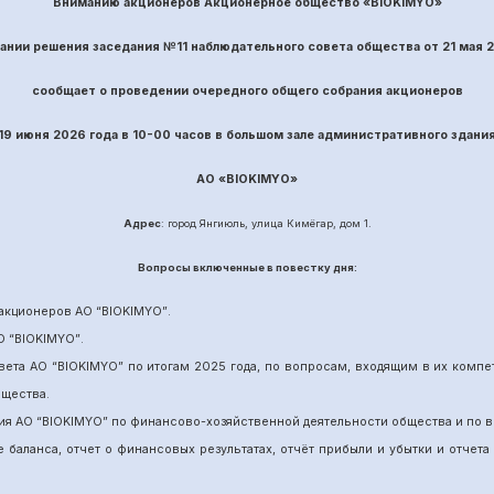
Вниманию акционеров Акционерное общество «BIOKIMYO»
вании решения заседания №
11
наблюдательного совета общества
от
21
ма
я 
сообщает о проведении
очередного
общего собрания акционеров
19 июня
202
6
года в 10-00 часов в большом зале административного здани
АО «
BIOKIMYO
»
Адрес
: город Янгиюль, улица Кимёгар, дом 1.
Вопрос
ы включенные в повестку дня:
акционеров АО “
BIOKIMYO
”
.
О “BIOKIMYO
”
.
вета АО “BIOKIMYO
”
по итогам 202
5
года, по вопросам, входящим в их комп
бщества.
ия АО “BIOKIMYO
”
по финансово-хозяйственной деятельности общества и по в
е баланса, отчет о финансовых результатах,
отчёт
прибыли и убытки
и отчета