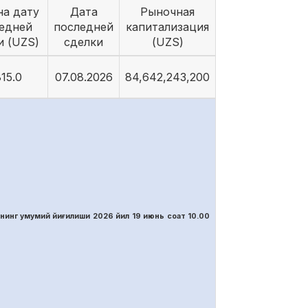
на дату
Дата
Рыночная
едней
последней
капитализация
и (UZS)
сделки
(UZS)
15.0
07.08.2026
84,642,243,200
нинг умумий йиғилиши 2026 йил 19 июнь соат 10.00