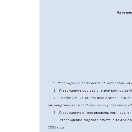
На осно
1.
Утверждение
регламента общего собрания 
2.
Утверждение состава счетной комиссии А
3.
Заслушивание отчета наблюдательного со
законодательством требований по управлению о
4.
Утверждение отчета председателя правлен
5.
Утверждение годового отчета, в том числ
202
5
года.