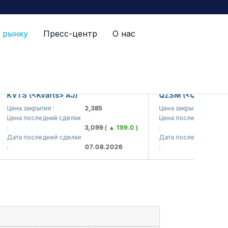
 рынку
Пресс-центр
О нас
TS (<Kvarts> AJ)
QZSM (<Qizilqumsemen
на закрытия :
2,385
Цена закрытия :
1
на последний сделки
Цена последний сделки
3,099
( ▲ 199.0 )
:
1
та последней сделки
Дата последней сделки
07.08.2026
:
0