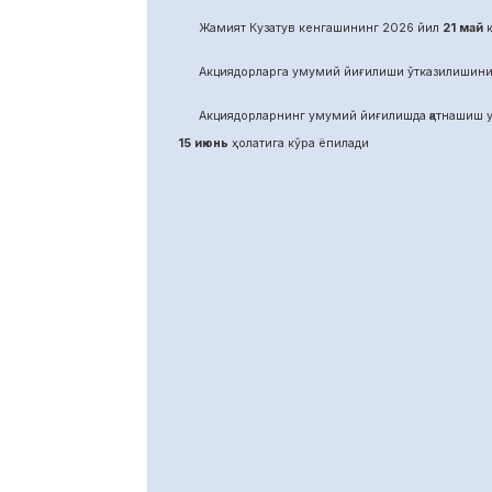
Жамият Кузатув кенгашининг 2026 йил
21
май
к
Акциядорларга умумий йиғилиши ўтказилишини
Акциядорларнинг умумий йиғилишда қатнашиш у
15 июнь
ҳолатига кўра ёпилади