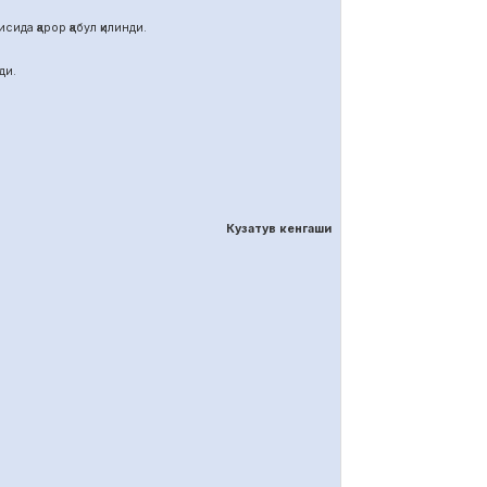
ида қарор қабул қилинди.
ди.
Кузатув кенгаши