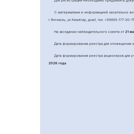
Для регистрации необходимо предъявить доку
С материалами и информацией касательно вн
г.Янгиюль, ул.Кимёгар, дом1, тел.:
+99895
-
177-30-7
На заседании наблюдательного совета от
21 м
Дата формирования реестра для оповещения 
Дата формирования реестра акционеров для 
2026 года
.