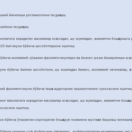
й йиғилиши регламентини тасдиқлаш.
бини тасдиқлаш.
га кирадиган масалалар юзасидан, шу жумладан, жамиятни бошқаришга дои
025 йил якуни бўйича ҳисоботларини эшитиш.
а молиявий-хўжалик фаолияти якунлари ва бизнес-режа бажарилиши юзасид
ича йиллик ҳисоботини, шу жумладан баланс, молиявий натижалар, фой
аолияти якуни бўйича ташқи аудиторлик ташкилотининг хулосасини эшитиш
аколатига кирадиган масалалар юзасидан, шу жумладан, жамиятни бошқариш
улосасини эшитиш.
йича ўтказилган корпоратив бошқарув тизимини мустақил баҳолаш натижалар
а олинган соф фойдасини тақсимлаш, жойлаштирилган акцияларнинг ҳар бир 