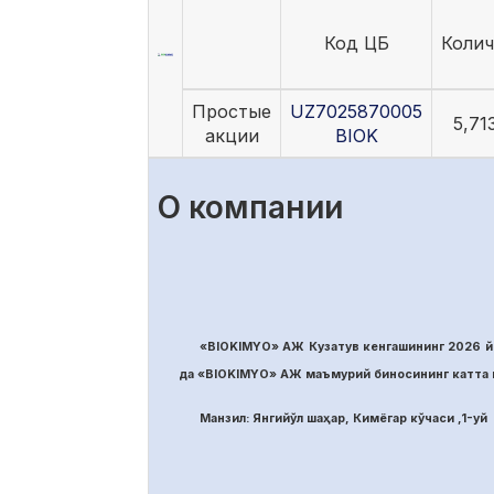
Код ЦБ
Колич
Простые
UZ7025870005
5,71
акции
BIOK
О компании
«BIOKIMYO» АЖ Кузатув кенгашининг 2026 йи
да «BIOKIMYO» АЖ маъмурий биносининг катта м
Манзил: Янгийўл шаҳар, Кимёгар кўчаси ,1-уй