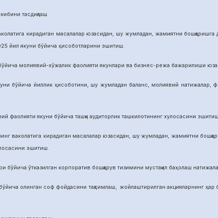
бини тасдиқлаш.
га кирадиган масалалар юзасидан, шу жумладан, жамиятни бошқаришга дои
025 йил якуни бўйича ҳисоботларини эшитиш.
а молиявий-хўжалик фаолияти якунлари ва бизнес-режа бажарилиши юзасид
ича йиллик ҳисоботини, шу жумладан баланс, молиявий натижалар, фой
аолияти якуни бўйича ташқи аудиторлик ташкилотининг хулосасини эшитиш
аколатига кирадиган масалалар юзасидан, шу жумладан, жамиятни бошқариш
улосасини эшитиш.
йича ўтказилган корпоратив бошқарув тизимини мустақил баҳолаш натижалар
а олинган соф фойдасини тақсимлаш, жойлаштирилган акцияларнинг ҳар бир 