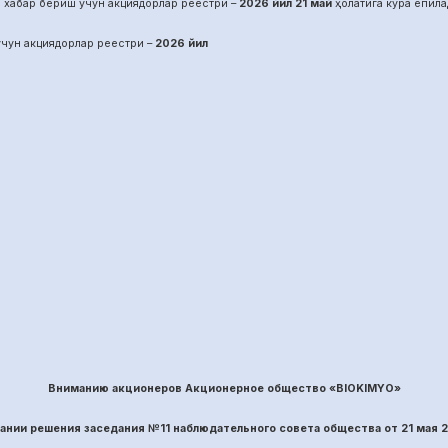
 хабар бериш учун акциядорлар реестри –
2026 йил
21
май
ҳолатига кўра ёпила
чун акциядорлар реестри –
2026 йил
Вниманию акционеров Акционерное общество «BIOKIMYO»
вании решения заседания №
11
наблюдательного совета общества
от
21
ма
я 