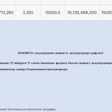
713,280
3,350
15000.0
19,139,488,000
15000
BIOKIMYO» акциядорлик жамияти акциядорлари диққатига!
лнинг 21 майдаги 11-сонли йиғилиши қарорига биноан жамият акциядорлари
ажлислар залида бошланишини маълум қилади.
й йиғилиши регламентини тасдиқлаш.