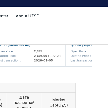
enter
About UZSE
(<Kvarts> AJ)
QZSM (<Qizilqumsement> 
ice :
2,385
Open Price :
1,208
Price :
2,695.99
( — 0.0 )
Quoted Price :
1,218
nsaction :
2026-08-05
Last transaction :
2026
Дата
e
Market
последней
S)
Cap(UZS)
сделки