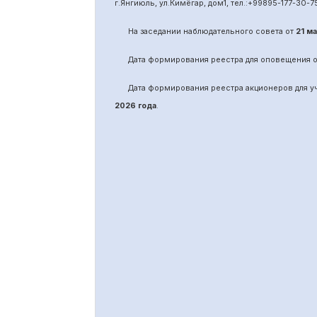
г.Янгиюль, ул.Кимёгар, дом1, тел.:
+99895
-
177-30-7
На заседании наблюдательного совета от
21 м
Дата формирования реестра для оповещения 
Дата формирования реестра акционеров для 
2026 года
.