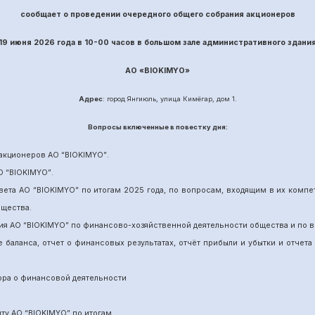
сообщает о проведении
очередного
общего собрания акционеров
19 июня
202
6
года в 10-00 часов в большом зале административного здани
АО «
BIOKIMYO
»
Адрес
: город Янгиюль, улица Кимёгар, дом 1.
Вопрос
ы включенные в повестку дня:
акционеров АО “
BIOKIMYO
”
.
О “BIOKIMYO
”
.
вета АО “BIOKIMYO
”
по итогам 202
5
года, по вопросам, входящим в их комп
бщества.
ия АО “BIOKIMYO
”
по финансово-хозяйственной деятельности общества и по в
е баланса, отчет о финансовых результатах,
отчёт
прибыли и убытки
и отчета
ора о финансовой деятельности
ит
у
АО “BIOKIMYO
”
по итогам