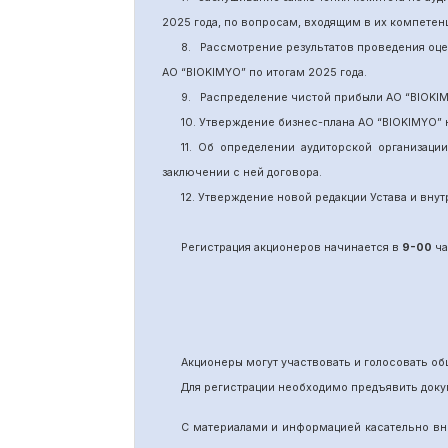
2025 года, по вопросам, входящим в их компете
8.
Рассмотрение результатов проведения оц
АО “BIOKIMYO
”
по итогам 202
5
года.
9.
Распределение чистой прибыли АО “BIOKI
10. Утверждение бизнес-плана АО “BIOKIMYO
”
11.
Об определении аудиторской организаци
заключении с ней договора.
12. Утверждение новой редакции Устава и вн
Регистрация акционеров начинается в
9-00
ча
Акционеры могут участвовать и голосовать 
Для регистрации необходимо предъявить доку
С материалами и информацией касательно вн