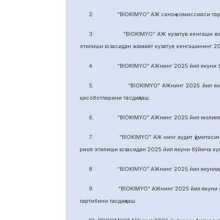
2. “BIOKIMYO” АЖ саноқ комиссияси тарки
3. “BIOKIMYO” АЖ кузатув кенгаши ваколати
этилиши юзасидан жамият кузатув кенгашининг 2
4. “BIOKIMYO” АЖнинг 2025 йил якуни бўйич
5. “BIOKIMYO” АЖнинг 2025 йил якуни бўй
ҳисоботларини тасдиқлаш.
6. “BIOKIMYO” АЖнинг 2025 йил молиявий ф
7. “BIOKIMYO” АЖ нинг аудит қўмитасининг в
риоя этилиши юзасидан 2025 йил якуни бўйича х
8. “BIOKIMYO” АЖнинг 2025 йил якунлари бў
9. “BIOKIMYO” АЖнинг 2025 йил якуни бўйич
тартибини тасдиқлаш.