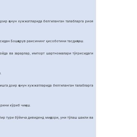
р қонун хужжатларида белгиланган талабларга риоя
ан Бошқарув раисининг ҳисоботини тасдиқлаш.
да ва зарарлар, импорт шартномалар
и тўғрисидаги
.
га доир қонун хужжатларида белгиланган талабларга
ини кўриб чиқиш.
тури бўйича дивиденд миқдори, уни тўлаш шакли ва