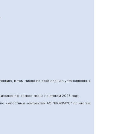
я
етенцию, в том числе по соблюдению установленных
ыполнению бизнес-плана по итогам 202
5
года.
 по импортн
ы
м
контракт
ам
АО “BIOKIMYO
”
по итогам