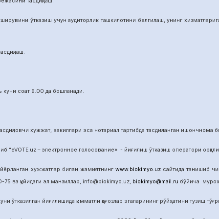
режасини тасдиқлаш.
ширувини ўтказиш учун аудиторлик ташкилотини белгилаш, унинг хизматларига 
асдиқлаш.
 куни соат 9.00 да бошланади.
сдиқловчи хужжат, вакиллари эса нотариал тартибда тасдиқланган ишончнома б
б “eVOTE.uz – электронное голосование» - йиғилиш ўтказиш оператори орқал
айёрланган хужжатлар билан жамиятнинг
www.biokimyo.uz
сайтида танишиб чиқ
-75 ва қуйидаги эл.манзиллар, info@biokimyo.uz,
biokimyo@mail.ru
бўйича мурожа
уни ўтказилган йиғилишида қимматли қоғозлар эгаларининг рўйҳатини тузиш тўғрис