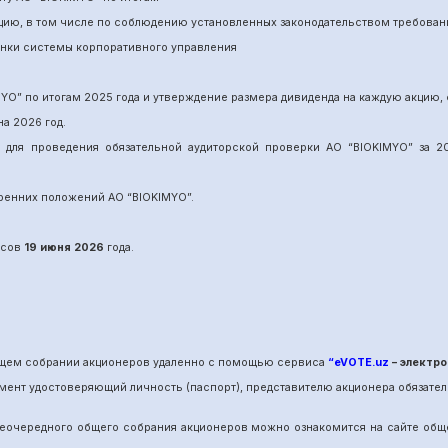
нцию, в том числе по соблюдению установленных законодательством требован
енки системы корпоративного управления
MYO
”
по итогам 202
5
года и утверждение размера дивиденда на каждую акцию, 
на 202
6
год.
и для проведения обязательной аудиторской проверки АО “BIOKIMYO
”
за 20
утренних положений АО “BIOKIMYO
”.
сов
19 июня
202
6
года.
общем собрании акционеров удаленно с помощью сервиса
“eVOTE.uz
– электро
мент удостоверяющий личность (паспорт), представителю акционера обязател
е
очередного
общего собрания акционеров можно ознакомится на сайте об