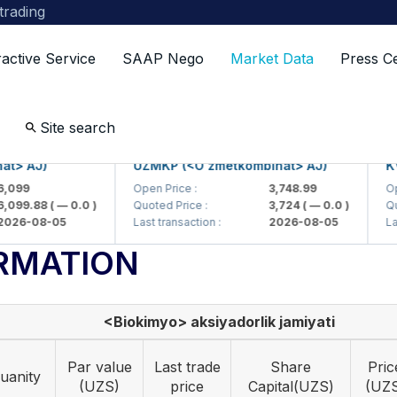
 trading
ractive Service
SAAP Nego
Market Data
Press C
Site search
AJ)
UZMKP (<O'zmetkombinat> AJ)
KVTS 
9
Open Price :
3,748.99
Open Pr
9.88
( — 0.0 )
Quoted Price :
3,724
( — 0.0 )
Quoted 
-08-05
Last transaction :
2026-08-05
Last tra
RMATION
<Biokimyo> aksiyadorlik jamiyati
Par value
Last trade
Share
Pric
uanity
(UZS)
price
Capital(UZS)
(UZ