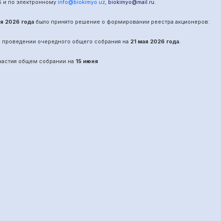
5
и по электронному
info@biokimyo.uz
,
biokimyo@mail.ru
.
ая 2026 года
было принято решение о формировании реестра акционеров:
о проведении
очередного
общего собрания на
21 мая 2026 года
.
участия общем собрании на
15 июня