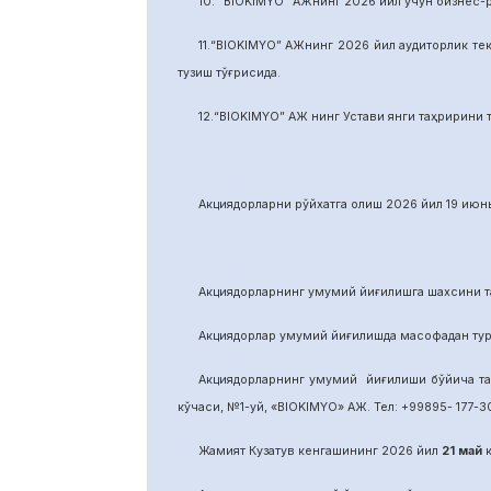
10. “BIOKIMYO” АЖнинг 2026 йил учун бизнес-
11.“BIOKIMYO” АЖнинг 2026 йил аудиторлик тек
тузиш тўғрисида.
12.“BIOKIMYO” АЖ нинг Устави янги таҳририни т
Акциядорларни р
ў
йхатга олиш 2026 йил 19 июнь
Акциядорларнинг умумий йиғилишга шахсини та
Акциядорлар умумий йиғилишда масофадан тури
Акциядорларнинг умумий йиғилиши бўйича т
кўчаси, №1-уй, «BIOKIMYO» АЖ. Тел: +99895- 177-30
Жамият Кузатув кенгашининг 2026 йил
21
май
к