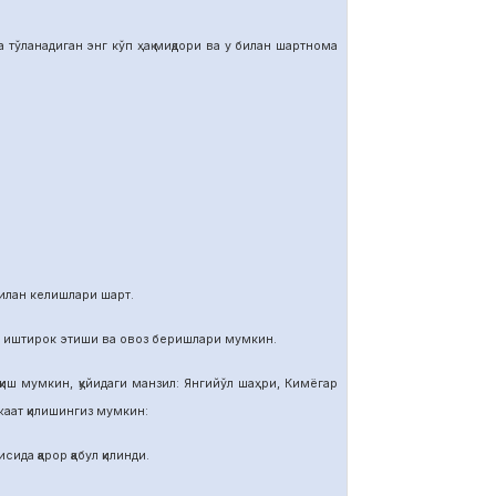
тўланадиган энг кўп ҳақ миқдори ва у билан шартнома
илан келишлари шарт.
и иштирок этиши ва овоз беришлари мумкин.
иш мумкин, қуйидаги манзил: Янгийўл шаҳри, Кимёгар
ат қилишингиз мумкин:
ида қарор қабул қилинди.