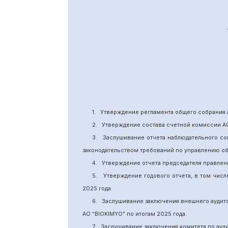
1.
Утверждение
регламента общего собрания 
2.
Утверждение состава счетной комиссии А
3.
Заслушивание отчета наблюдательного со
законодательством требований по управлению о
4.
Утверждение отчета председателя правлен
5.
Утверждение годового отчета, в том числ
202
5
года.
6.
Заслушивание заключения внешнего аудит
АО “BIOKIMYO
”
по итогам 2025 года.
7.
Заслушивание заключения комитета
по
ауд