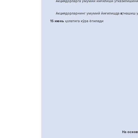
Акциядорларга умумий йиғилиши ўтказилишини
Акциядорларнинг умумий йиғилишда қатнашиш у
15 июнь
ҳолатига кўра ёпилади
На осно