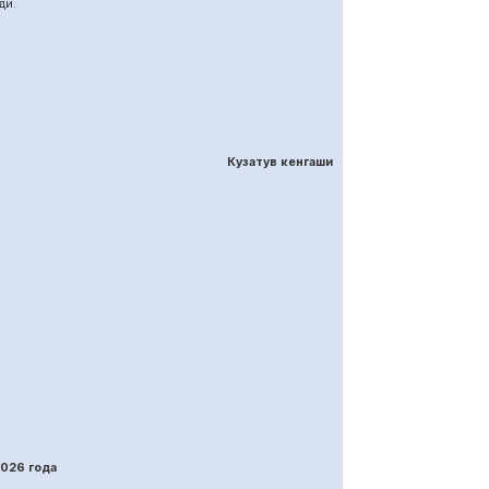
ди.
Кузатув кенгаши
202
6
года