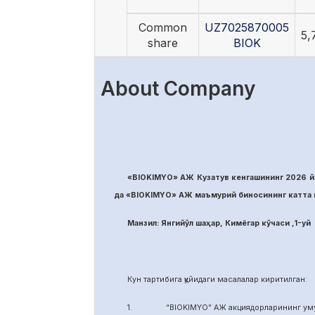
Common
UZ7025870005
5,
share
BIOK
About Company
«BIOKIMYO» АЖ Кузатув кенгашининг 2026 йи
да «BIOKIMYO» АЖ маъмурий биносининг катта м
Манзил: Янгийўл шаҳар, Кимёгар кўчаси ,1-уй
Кун тартибига қуйидаги масалалар киритилган:
1. “BIOKIMYO” АЖ акциядорларининг умуми