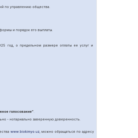
ий по управлению общества.
формы и порядок его выплаты.
25 год, о предельном размере оплаты ее услуг и
нное голосование”
.
ьно - нотариально заверенную доверенность.
щества
www
.
biokimyo
.
uz
, можно обращаться по адресу