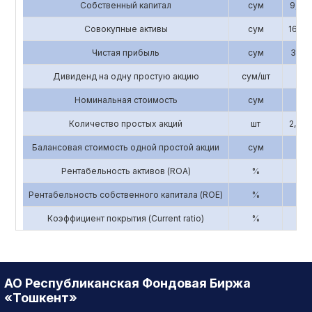
Собственный капитал
сум
9,843
Совокупные активы
сум
16,58
Чистая прибыль
сум
3,193
Дивиденд на одну простую акцию
сум/шт
0
Номинальная стоимость
сум
3,3
Количество простых акций
шт
2,856
Балансовая стоимость одной простой акции
сум
3
Рентабельность активов (ROA)
%
0.
Рентабельность собственного капитала (ROE)
%
0.
Коэффициент покрытия (Current ratio)
%
5
АО Республиканская Фондовая Биржа
«Тошкент»