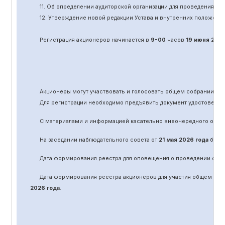
11.
Об определении аудиторской организации для проведения об
12. Утверждение новой редакции Устава и внутренних положени
Регистрация акционеров начинается в
9-00
часов
19 июня
202
Акционеры могут участвовать и голосовать общем собрании а
Для регистрации необходимо предъявить документ удостоверяю
С материалами и информацией касательно вне
очередного
обще
На заседании наблюдательного совета от
21 мая 2026 года
было 
Дата формирования реестра для оповещения о проведении
оче
Дата формирования реестра акционеров для участия общем соб
2026 года
.