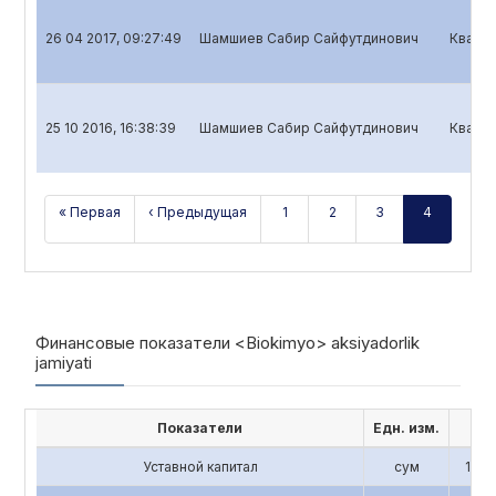
26 04 2017, 09:27:49
Шамшиев Сабир Сайфутдинович
Кварта
25 10 2016, 16:38:39
Шамшиев Сабир Сайфутдинович
Кварта
« Первая
‹ Предыдущая
1
2
3
4
Финансовые показатели <Biokimyo> aksiyadorlik
jamiyati
Показатели
Едн. изм.
201
Уставной капитал
сум
1,196