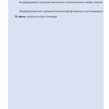
Акциядорларга умумий йиғилиши ўтказилишини хабар бериш учун
Акциядорларнинг умумий йиғилишда қатнашиш учун акциядорлар 
15 июнь
ҳолатига кўра ёпилади