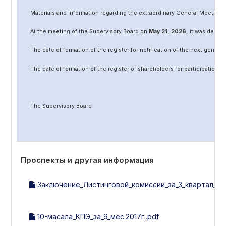
Materials and information regarding the extraordinary General Meeting 
At the meeting of the Supervisory Board on
May
2
1
, 202
6
,
it was decided
The date of formation of the register for notification of the next genera
The date of formation of the register of shareholders for participation 
The Supervisory Board
Проспекты и другая информация
Заключение_Листинговой_комиссии_за_3_квартал_201
10-масала_КПЭ_за_9_мес.2017г..pdf