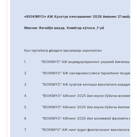
«BIOKIMYO» АЖ Кузатув кенгашининг 2026 йилнинг 21 майдаги
Манзил: Янгийўл шаҳар, Кимёгар кўчаси ,1-уй
Кун тартибига қуйидаги масалалар киритилган:
1. “BIOKIMYO” АЖ акциядорларининг умумий йиғилиши регл
2. “BIOKIMYO” АЖ саноқ комиссияси таркибини тасдиқлаш.
3. “BIOKIMYO” АЖ кузатув кенгаши ваколатига кирадиган маса
4. “BIOKIMYO” АЖнинг 2025 йил якуни бўйича молиявий-хўжал
5. “BIOKIMYO” АЖнинг 2025 йил якуни бўйича йиллик ҳисобот
6. “BIOKIMYO” АЖнинг 2025 йил молиявий фаолияти якуни бў
7. “BIOKIMYO” АЖ нинг аудит қўмитасининг ваколатига кирадиг