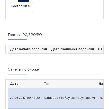
Последняя »
График IPO/SPO/PO
Дата начала подписки
Дата окончания подписки
Отмен
Отчёты по бирже
Дата
Тип
Наиме
29 06 2017, 09:48:20
Хайдаров Убайдулла Абдуллаевич
Годово