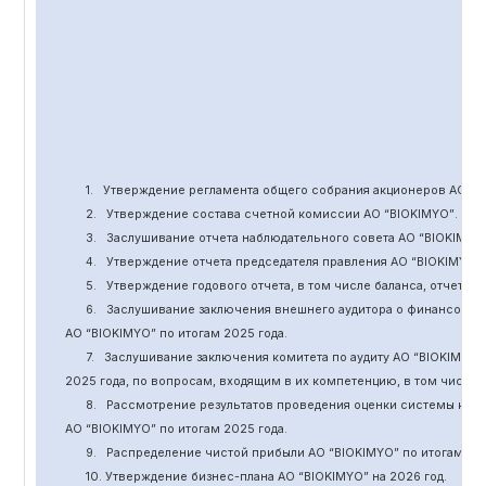
1.
Утверждение
регламента общего собрания акционеров АО “
B
2.
Утверждение состава счетной комиссии АО “BIOKIMYO
”
.
3.
Заслушивание отчета наблюдательного совета АО “BIOKIMYO
4.
Утверждение отчета председателя правления АО “BIOKIMYO
”
5.
Утверждение годового отчета, в том числе баланса, отчет о 
6.
Заслушивание заключения внешнего аудитора о финансовой
АО “BIOKIMYO
”
по итогам 2025 года.
7.
Заслушивание заключения комитета
по
аудит
у
АО “BIOKIMYO
”
2025 года, по вопросам, входящим в их компетенцию, в том числ
8.
Рассмотрение результатов проведения оценки системы кор
АО “BIOKIMYO
”
по итогам 202
5
года.
9.
Распределение чистой прибыли АО “BIOKIMYO
”
по итогам 20
10. Утверждение бизнес-плана АО “BIOKIMYO
”
на 202
6
год.