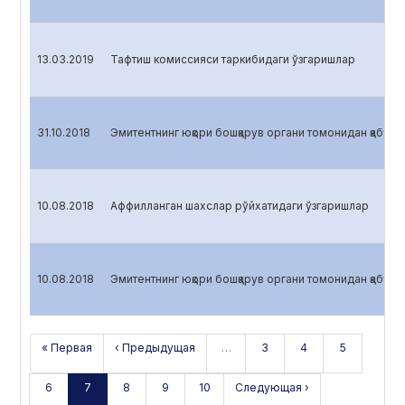
13.03.2019
Тафтиш комиссияси таркибидаги ўзгаришлар
31.10.2018
Эмитентнинг юқори бошқарув органи томонидан қабул қ
10.08.2018
Аффилланган шахслар рўйхатидаги ўзгаришлар
10.08.2018
Эмитентнинг юқори бошқарув органи томонидан қабул қ
« Первая
‹ Предыдущая
…
3
4
5
6
7
8
9
10
Следующая ›