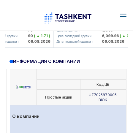
Togg
navig
mkorbank> ATB)
UZMK (<O'zmetkombinat> AJ)
79
6,099
Цена закрытия :
90
( ▲ 1.71 )
6,099.96
( ▲ 0.08 )
сделки :
Цена последний сделки :
06.08.2026
06.08.2026
сделки :
Дата последней сделки :
ИНФОРМАЦИЯ О КОМПАНИИ
Код ЦБ
UZ7025870005
Простые акции
BIOK
О компании