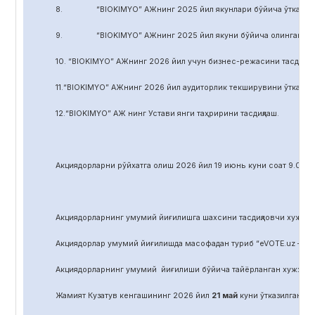
8. “BIOKIMYO” АЖнинг 2025 йил якунлари бўйича ўтказилган 
9. “BIOKIMYO” АЖнинг 2025 йил якуни бўйича олинган соф фой
10. “BIOKIMYO” АЖнинг 2026 йил учун бизнес-режасини тасдиқла
11.“BIOKIMYO” АЖнинг 2026 йил аудиторлик текширувини ўтказиш у
12.“BIOKIMYO” АЖ нинг Устави янги таҳририни тасдиқлаш.
Акциядорларни р
ў
йхатга олиш 2026 йил 19 июнь куни соат 9.00 д
Акциядорларнинг умумий йиғилишга шахсини тасдиқловчи хужжат,
Акциядорлар умумий йиғилишда масофадан туриб “eVOTE.uz – эл
Акциядорларнинг умумий йиғилиши бўйича тайёрланган хужжат
Жамият Кузатув кенгашининг 2026 йил
21
май
куни ўтказилган йиғ