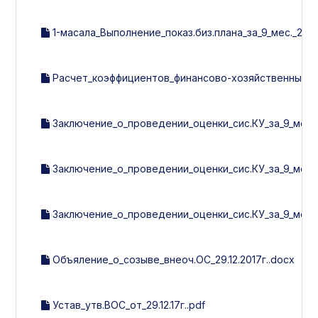
1-масала_Выполнение_показ.биз.плана_за_9_мес._2017г
Расчет_коэффициентов_финансово-хозяйственных_пок
Заключение_о_проведении_оценки_сис.КУ_за_9_мес.20
Заключение_о_проведении_оценки_сис.КУ_за_9_мес.2
Заключение_о_проведении_оценки_сис.КУ_за_9_мес.2
Объяление_о_созыве_внеоч.ОС_29.12.2017г..docx
Устав_утв.ВОС_от_29.12.17г..pdf