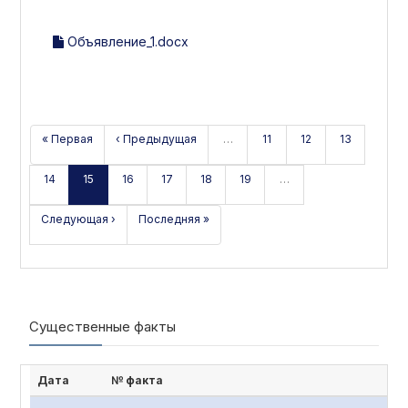
Объявление_1.docx
« Первая
‹ Предыдущая
…
11
12
13
14
15
16
17
18
19
…
Следующая ›
Последняя »
Существенные факты
Дата
№ факта