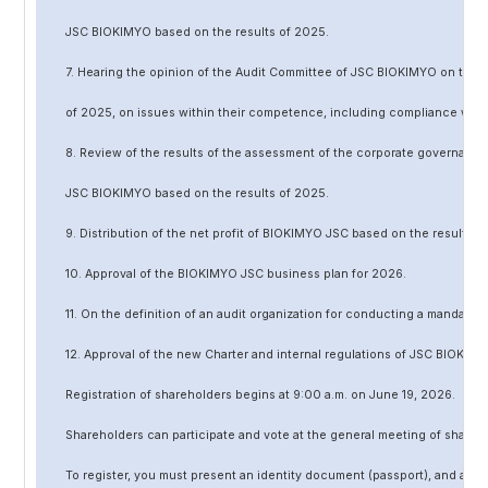
JSC BIOKIMYO based on the results of 202
5
.
7. Hearing the opinion of the Audit Committee of JSC BIOKIMYO on the r
of 202
5
, on issues within their competence, including compliance wit
8. Review of the results of the assessment of the corporate governanc
JSC BIOKIMYO based on the results of 202
5
.
9. Distribution of the net profit of BIOKIMYO JSC based on the results o
10. Approval of the BIOKIMYO JSC business plan for 202
6
.
11. On the definition of an audit organization for conducting a mandato
12. Approval of the
new
Charter and internal regulations of JSC BIOKIMY
Registration of shareholders begins at 9:00 a.m. on June
19
, 202
6
.
Shareholders can participate and vote at the general meeting of shareh
To register, you must present an identity document (passport), and a no