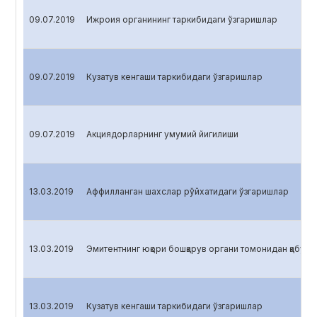
09.07.2019
Ижроия органининг таркибидаги ўзгаришлар
09.07.2019
Кузатув кенгаши таркибидаги ўзгаришлар
09.07.2019
Акциядорларнинг умумий йигилиши
13.03.2019
Аффилланган шахслар рўйхатидаги ўзгаришлар
13.03.2019
Эмитентнинг юқори бошқарув органи томонидан қабул қ
13.03.2019
Кузатув кенгаши таркибидаги ўзгаришлар