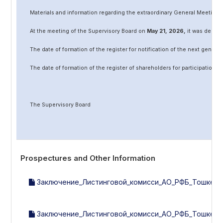
Materials and information regarding the extraordinary General Meeting 
At the meeting of the Supervisory Board on
May
2
1
, 202
6
,
it was decided
The date of formation of the register for notification of the next genera
The date of formation of the register of shareholders for participation 
The Supervisory Board
Prospectures and Other Information
Заключение_Листинговой_комисси_АО_РФБ_Тошкент_
Заключение_Листинговой_комисси_АО_РФБ_Тошкент_