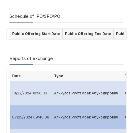
Schedule of IPO/SPO/PO
Public Offering Start Date
Public Offering End Date
Public O
Reports of exchange
Date
Type
Titl
10/22/2024 10:56:33
Аликулов Рустамбек Абукодирович
Quar
07/25/2024 09:48:08
Аликулов Рустамбек Абукодирович
Quar