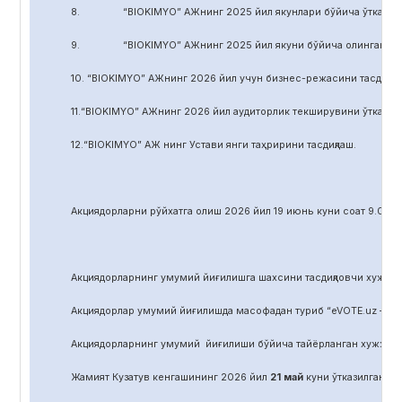
8. “BIOKIMYO” АЖнинг 2025 йил якунлари бўйича ўтказилган 
9. “BIOKIMYO” АЖнинг 2025 йил якуни бўйича олинган соф фой
10. “BIOKIMYO” АЖнинг 2026 йил учун бизнес-режасини тасдиқла
11.“BIOKIMYO” АЖнинг 2026 йил аудиторлик текширувини ўтказиш у
12.“BIOKIMYO” АЖ нинг Устави янги таҳририни тасдиқлаш.
Акциядорларни р
ў
йхатга олиш 2026 йил 19 июнь куни соат 9.00 д
Акциядорларнинг умумий йиғилишга шахсини тасдиқловчи хужжат,
Акциядорлар умумий йиғилишда масофадан туриб “eVOTE.uz – эл
Акциядорларнинг умумий йиғилиши бўйича тайёрланган хужжат
Жамият Кузатув кенгашининг 2026 йил
21
май
куни ўтказилган йиғ