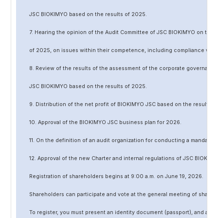
JSC BIOKIMYO based on the results of 202
5
.
7. Hearing the opinion of the Audit Committee of JSC BIOKIMYO on the r
of 202
5
, on issues within their competence, including compliance wit
8. Review of the results of the assessment of the corporate governanc
JSC BIOKIMYO based on the results of 202
5
.
9. Distribution of the net profit of BIOKIMYO JSC based on the results o
10. Approval of the BIOKIMYO JSC business plan for 202
6
.
11. On the definition of an audit organization for conducting a mandato
12. Approval of the
new
Charter and internal regulations of JSC BIOKIMY
Registration of shareholders begins at 9:00 a.m. on June
19
, 202
6
.
Shareholders can participate and vote at the general meeting of shareh
To register, you must present an identity document (passport), and a no