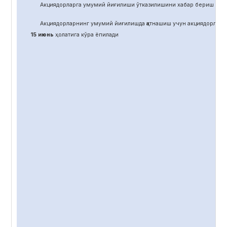
Акциядорларга умумий йиғилиши ўтказилишини хабар бериш учун
Акциядорларнинг умумий йиғилишда қатнашиш учун акциядорлар 
15 июнь
ҳолатига кўра ёпилади