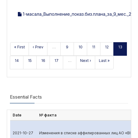
1-масала_Выполнение_показ.биз.плана_за_9_мес._2017г
« First
‹ Prev
…
9
10
11
12
13
14
15
16
17
…
Next ›
Last »
Essential Facts
Date
№ факта
2021-10-27
Изменения в списке аффилированных лиц АО «BIOK