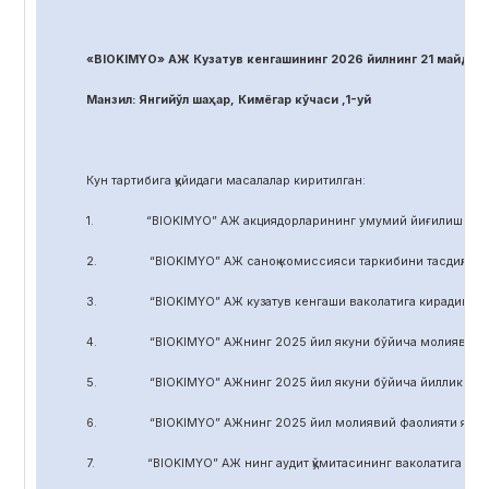
«BIOKIMYO» АЖ Кузатув кенгашининг 2026 йилнинг 21 майдаги
Манзил: Янгийўл шаҳар, Кимёгар кўчаси ,1-уй
Кун тартибига қуйидаги масалалар киритилган:
1. “BIOKIMYO” АЖ акциядорларининг умумий йиғилиши регл
2. “BIOKIMYO” АЖ саноқ комиссияси таркибини тасдиқлаш.
3. “BIOKIMYO” АЖ кузатув кенгаши ваколатига кирадиган маса
4. “BIOKIMYO” АЖнинг 2025 йил якуни бўйича молиявий-хўжал
5. “BIOKIMYO” АЖнинг 2025 йил якуни бўйича йиллик ҳисобот
6. “BIOKIMYO” АЖнинг 2025 йил молиявий фаолияти якуни бў
7. “BIOKIMYO” АЖ нинг аудит қўмитасининг ваколатига кирадиг