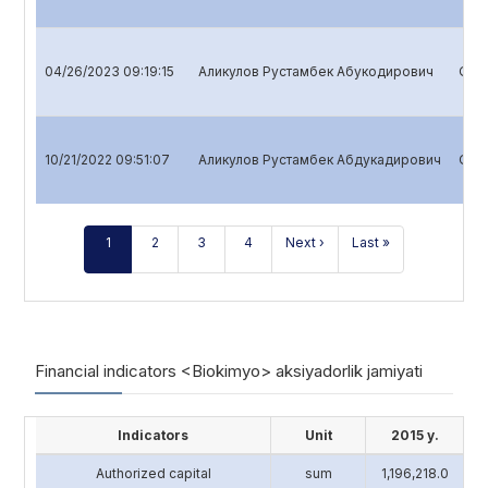
04/26/2023 09:19:15
Аликулов Рустамбек Абукодирович
Quar
10/21/2022 09:51:07
Аликулов Рустамбек Абдукадирович
Quar
1
2
3
4
Next ›
Last »
Financial indicators <Biokimyo> aksiyadorlik jamiyati
Indicators
Unit
2015 y.
Authorized capital
sum
1,196,218.0
4