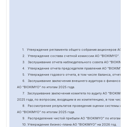
1.
Утверждение
регламента общего собрания акционеров АО “
B
2.
Утверждение состава счетной комиссии АО “BIOKIMYO
”
.
3.
Заслушивание отчета наблюдательного совета АО “BIOKIMYO
4.
Утверждение отчета председателя правления АО “BIOKIMYO
”
5.
Утверждение годового отчета, в том числе баланса, отчет о 
6.
Заслушивание заключения внешнего аудитора о финансовой
АО “BIOKIMYO
”
по итогам 2025 года.
7.
Заслушивание заключения комитета
по
аудит
у
АО “BIOKIMYO
”
2025 года, по вопросам, входящим в их компетенцию, в том числ
8.
Рассмотрение результатов проведения оценки системы кор
АО “BIOKIMYO
”
по итогам 202
5
года.
9.
Распределение чистой прибыли АО “BIOKIMYO
”
по итогам 20
10. Утверждение бизнес-плана АО “BIOKIMYO
”
на 202
6
год.