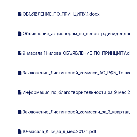
ОБЪЯВЛЕНИЕ_ПО_ПРИНЦИПУ_1.docx
Объявление_акционерам_по_невостр.дивидендам_на_0
9-масала_11-илова_ОБЪЯВЛЕНИЕ_ПО_ПРИНЦИПУ.doc
Заключение_Листинговой_комисси_АО_РФБ_Тошкент_А
Информация_по_благотворительности_за_9_мес.2017г.
Заключение_Листинговой_комиссии_за_3_квартал_201
10-масала_КПЭ_за_9_мес.2017г..pdf