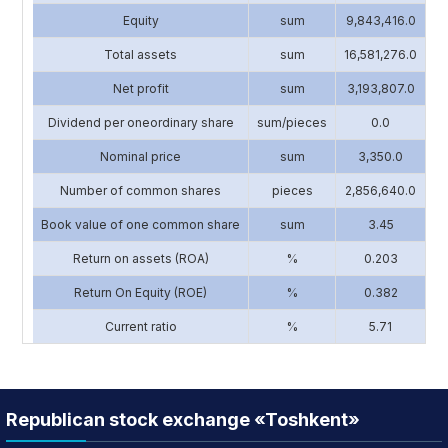
Equity
sum
9,843,416.0
13
Total assets
sum
16,581,276.0
17
Net profit
sum
3,193,807.0
2
Dividend per oneordinary share
sum/pieces
0.0
Nominal price
sum
3,350.0
Number of common shares
pieces
2,856,640.0
1
Book value of one common share
sum
3.45
Return on assets (ROA)
%
0.203
Return On Equity (ROE)
%
0.382
Current ratio
%
5.71
Republican stock exchange «Toshkent»