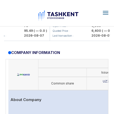
Togg
navig
mkorbank> ATB)
UZMK (<O'zmetkombinat> AJ)
79
6,099
Open Price :
95.49
( — 0.0 )
6,400
( — 0.0 )
Quoted Price :
2026-08-07
2026-08-07
:
Last transaction :
COMPANY INFORMATION
Issue's
UZ702
Common share
B
About Company