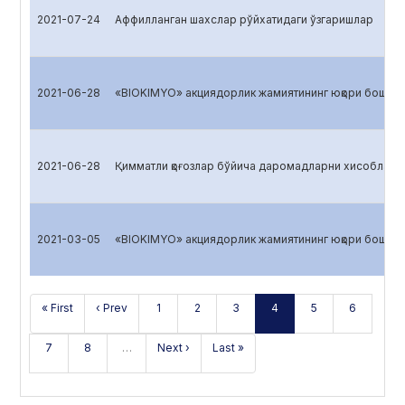
2021-07-24
Аффилланган шахслар рўйхатидаги ўзгаришлар
2021-06-28
«BIOKIMYO» акциядорлик жамиятининг юқори бошқарув
2021-06-28
Қимматли қоғозлар бўйича даромадларни хисоблаш
2021-03-05
«BIOKIMYO» акциядорлик жамиятининг юқори бошқарув
« First
‹ Prev
1
2
3
4
5
6
7
8
…
Next ›
Last »