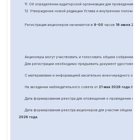
11.
Об определении аудиторской организации для проведения об
12. Утверждение новой редакции Устава и внутренних положени
Регистрация акционеров начинается в
9-00
часов
19 июня
202
Акционеры могут участвовать и голосовать общем собрании а
Для регистрации необходимо предъявить документ удостоверяю
С материалами и информацией касательно вне
очередного
обще
На заседании наблюдательного совета от
21 мая 2026 года
было 
Дата формирования реестра для оповещения о проведении
оче
Дата формирования реестра акционеров для участия общем соб
2026 года
.