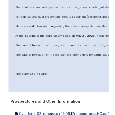
Shareholders can participate and vote at the general meeting of shareh
To register, you must present an identity document (passport), and a no
Materials and information regarding the extraordinary General Meeting 
At the meeting of the Supervisory Board on
May
2
1
, 202
6
,
it was decided
The date of formation of the register for notification of the next genera
The date of formation of the register of shareholders for participation 
The Supervisory Board
Prospectures and Other Information
Сущ.факт_08_с_прил.от_15.06.17г.после_реш.НС.pdf