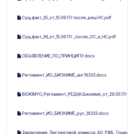
Сущ.факт_35_от_15.06.17г.после_реш.НС.pdf
Сущ.факт_36_от_15.06.17г._после_ОС_и_НС.pdf
ОБЪЯВЛЕНИЕ_ПО_ПРИНЦИПУ.docx
Регламент_ИО_БИОКИМЁ_анг.16333.docx
BIOKIMYO_Регламент_РЕДАК.Биокимё_от_29.05.17г.(Уз
Регламент_ИО_БИОКИМЁ_рус._16333.docx
Заключение_Листинговой_комисси_АО_РФБ_Тошкент_А