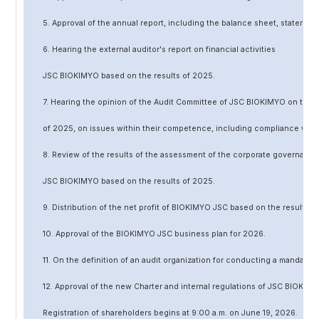
5. Approval of the annual report, including the balance sheet, statement 
6. Hearing the external auditor's report on financial activities
JSC BIOKIMYO based on the results of 202
5
.
7. Hearing the opinion of the Audit Committee of JSC BIOKIMYO on the r
of 202
5
, on issues within their competence, including compliance wit
8. Review of the results of the assessment of the corporate governanc
JSC BIOKIMYO based on the results of 202
5
.
9. Distribution of the net profit of BIOKIMYO JSC based on the results o
10. Approval of the BIOKIMYO JSC business plan for 202
6
.
11. On the definition of an audit organization for conducting a mandato
12. Approval of the
new
Charter and internal regulations of JSC BIOKIMY
Registration of shareholders begins at 9:00 a.m. on June
19
, 202
6
.