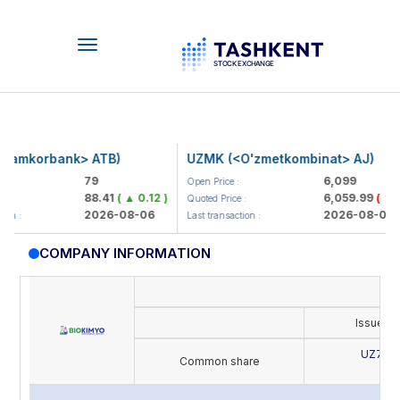
Toggle
navigation
mkorbank> ATB)
UZMK (<O'zmetkombinat> AJ)
79
6,099
Open Price :
88.41
( ▲ 0.12 )
6,059.99
( ▼ 39.8
Quoted Price :
2026-08-06
2026-08-06
:
Last transaction :
COMPANY INFORMATION
Issue's
UZ702
Common share
B