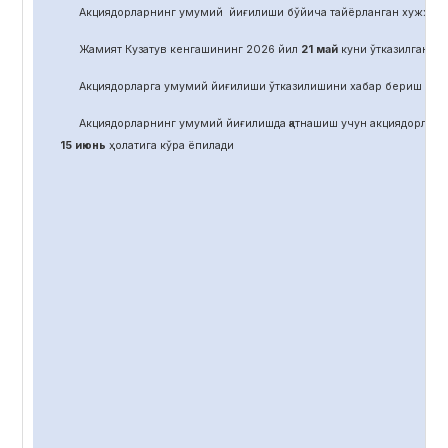
Акциядорларнинг умумий йиғилиши бўйича тайёрланган хужжат
Жамият Кузатув кенгашининг 2026 йил
21
май
куни ўтказилган йиғ
Акциядорларга умумий йиғилиши ўтказилишини хабар бериш учун
Акциядорларнинг умумий йиғилишда қатнашиш учун акциядорлар 
15 июнь
ҳолатига кўра ёпилади