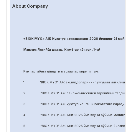
About Company
«BIOKIMYO» АЖ Кузатув кенгашининг 2026 йилнинг 21 майдаги
Манзил: Янгийўл шаҳар, Кимёгар кўчаси ,1-уй
Кун тартибига қуйидаги масалалар киритилган:
1. “BIOKIMYO” АЖ акциядорларининг умумий йиғилиши регл
2. “BIOKIMYO” АЖ саноқ комиссияси таркибини тасдиқлаш.
3. “BIOKIMYO” АЖ кузатув кенгаши ваколатига кирадиган маса
4. “BIOKIMYO” АЖнинг 2025 йил якуни бўйича молиявий-хўжал
5. “BIOKIMYO” АЖнинг 2025 йил якуни бўйича йиллик ҳисобот