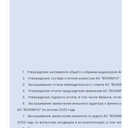
1.
Утверждение
регламента общего собрания акционеров АО “
B
2.
Утверждение состава счетной комиссии АО “BIOKIMYO
”
.
3.
Заслушивание отчета наблюдательного совета АО “BIOKIMYO
4.
Утверждение отчета председателя правления АО “BIOKIMYO
”
5.
Утверждение годового отчета, в том числе баланса, отчет о 
6.
Заслушивание заключения внешнего аудитора о финансовой
АО “BIOKIMYO
”
по итогам 2025 года.
7.
Заслушивание заключения комитета
по
аудит
у
АО “BIOKIMYO
”
2025 года, по вопросам, входящим в их компетенцию, в том числ