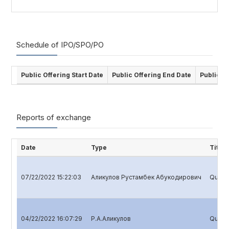
Schedule of IPO/SPO/PO
Public Offering Start Date
Public Offering End Date
Public O
Reports of exchange
Date
Type
Title
07/22/2022 15:22:03
Аликулов Рустамбек Абукодирович
Quarte
04/22/2022 16:07:29
Р.А.Аликулов
Quarte