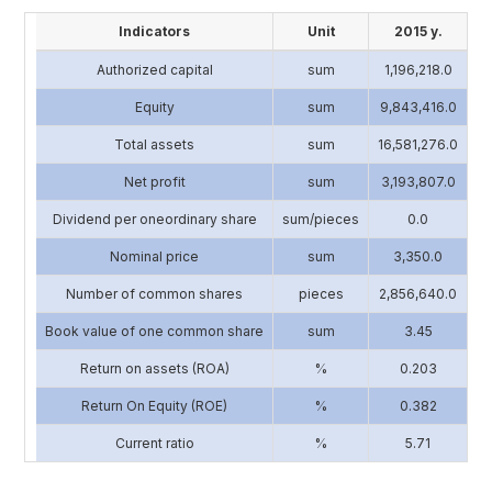
Indicators
Unit
2015 y.
Authorized capital
sum
1,196,218.0
4
Equity
sum
9,843,416.0
13
Total assets
sum
16,581,276.0
17
Net profit
sum
3,193,807.0
2
Dividend per oneordinary share
sum/pieces
0.0
Nominal price
sum
3,350.0
Number of common shares
pieces
2,856,640.0
1
Book value of one common share
sum
3.45
Return on assets (ROA)
%
0.203
Return On Equity (ROE)
%
0.382
Current ratio
%
5.71