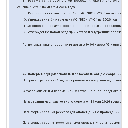
8.
Рассмотрение результатов проведения оценки системы кор
АО “BIOKIMYO
”
по итогам 202
5
года.
9.
Распределение чистой прибыли АО “BIOKIMYO
”
по итогам 20
10. Утверждение бизнес-плана АО “BIOKIMYO
”
на 202
6
год.
11.
Об определении аудиторской организации для проведения об
12. Утверждение новой редакции Устава и внутренних положени
Регистрация акционеров начинается в
9-00
часов
19 июня
202
Акционеры могут участвовать и голосовать общем собрании а
Для регистрации необходимо предъявить документ удостоверяю
С материалами и информацией касательно вне
очередного
обще
На заседании наблюдательного совета от
21 мая 2026 года
было 
Дата формирования реестра для оповещения о проведении
оче
Дата формирования реестра акционеров для участия общем соб