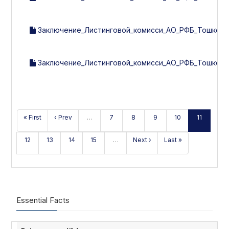
Заключение_Листинговой_комисси_АО_РФБ_Тошкент_
Заключение_Листинговой_комисси_АО_РФБ_Тошкент_
« First
‹ Prev
…
7
8
9
10
11
12
13
14
15
…
Next ›
Last »
Essential Facts