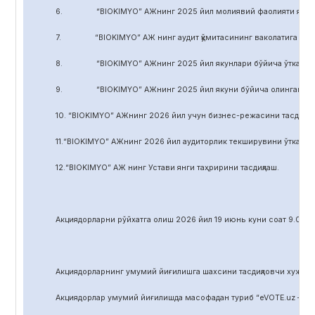
6. “BIOKIMYO” АЖнинг 2025 йил молиявий фаолияти якуни бў
7. “BIOKIMYO” АЖ нинг аудит қўмитасининг ваколатига кирадиг
8. “BIOKIMYO” АЖнинг 2025 йил якунлари бўйича ўтказилган 
9. “BIOKIMYO” АЖнинг 2025 йил якуни бўйича олинган соф фой
10. “BIOKIMYO” АЖнинг 2026 йил учун бизнес-режасини тасдиқла
11.“BIOKIMYO” АЖнинг 2026 йил аудиторлик текширувини ўтказиш у
12.“BIOKIMYO” АЖ нинг Устави янги таҳририни тасдиқлаш.
Акциядорларни р
ў
йхатга олиш 2026 йил 19 июнь куни соат 9.00 д
Акциядорларнинг умумий йиғилишга шахсини тасдиқловчи хужжат,
Акциядорлар умумий йиғилишда масофадан туриб “eVOTE.uz – эл