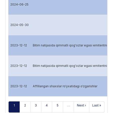
2024-06-25
2024-05-30
2023-12-12
Bitim natijasida qimmatli qog'ozlar egasi emitentning 
2023-12-12
Bitim natijasida qimmatli qog'ozlar egasi emitentning 
2023-12-12
Affillangan shaxslar ro‘yxatidagi o‘zgarishlar
1
2
3
4
5
…
Next ›
Last »