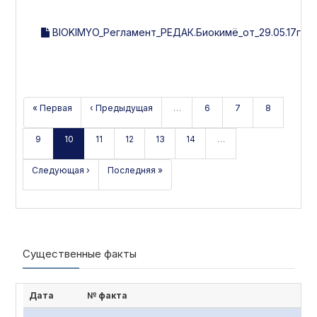
BIOKIMYO_Регламент_РЕДАК.Биокимё_от_29.05.17г.(Уз
« Первая
‹ Предыдущая
…
6
7
8
9
10
11
12
13
14
…
Следующая ›
Последняя »
Существенные факты
Дата
№ факта