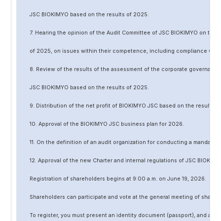
JSC BIOKIMYO based on the results of 202
5
.
7. Hearing the opinion of the Audit Committee of JSC BIOKIMYO on the r
of 202
5
, on issues within their competence, including compliance wit
8. Review of the results of the assessment of the corporate governanc
JSC BIOKIMYO based on the results of 202
5
.
9. Distribution of the net profit of BIOKIMYO JSC based on the results o
10. Approval of the BIOKIMYO JSC business plan for 202
6
.
11. On the definition of an audit organization for conducting a mandato
12. Approval of the
new
Charter and internal regulations of JSC BIOKIMY
Registration of shareholders begins at 9:00 a.m. on June
19
, 202
6
.
Shareholders can participate and vote at the general meeting of shareh
To register, you must present an identity document (passport), and a no