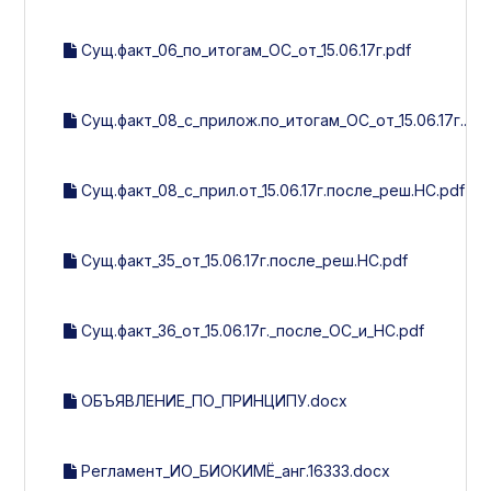
Сущ.факт_06_по_итогам_ОС_от_15.06.17г.pdf
Сущ.факт_08_с_прилож.по_итогам_ОС_от_15.06.17г..pd
Сущ.факт_08_с_прил.от_15.06.17г.после_реш.НС.pdf
Сущ.факт_35_от_15.06.17г.после_реш.НС.pdf
Сущ.факт_36_от_15.06.17г._после_ОС_и_НС.pdf
ОБЪЯВЛЕНИЕ_ПО_ПРИНЦИПУ.docx
Регламент_ИО_БИОКИМЁ_анг.16333.docx