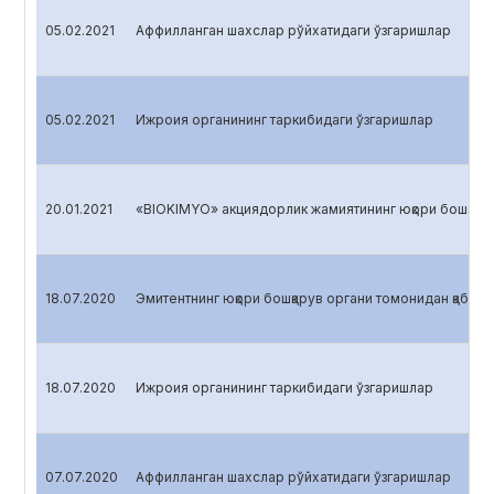
05.02.2021
Аффилланган шахслар рўйхатидаги ўзгаришлар
05.02.2021
Ижроия органининг таркибидаги ўзгаришлар
20.01.2021
«BIOKIMYO» акциядорлик жамиятининг юқори бошқарув 
18.07.2020
Эмитентнинг юқори бошқарув органи томонидан қабул қ
18.07.2020
Ижроия органининг таркибидаги ўзгаришлар
07.07.2020
Аффилланган шахслар рўйхатидаги ўзгаришлар