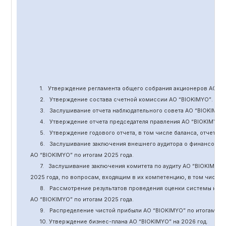
1.
Утверждение
регламента общего собрания акционеров АО “
B
2.
Утверждение состава счетной комиссии АО “BIOKIMYO
”
.
3.
Заслушивание отчета наблюдательного совета АО “BIOKIMYO
4.
Утверждение отчета председателя правления АО “BIOKIMYO
”
5.
Утверждение годового отчета, в том числе баланса, отчет о 
6.
Заслушивание заключения внешнего аудитора о финансовой
АО “BIOKIMYO
”
по итогам 2025 года.
7.
Заслушивание заключения комитета
по
аудит
у
АО “BIOKIMYO
”
2025 года, по вопросам, входящим в их компетенцию, в том числ
8.
Рассмотрение результатов проведения оценки системы кор
АО “BIOKIMYO
”
по итогам 202
5
года.
9.
Распределение чистой прибыли АО “BIOKIMYO
”
по итогам 20
10. Утверждение бизнес-плана АО “BIOKIMYO
”
на 202
6
год.