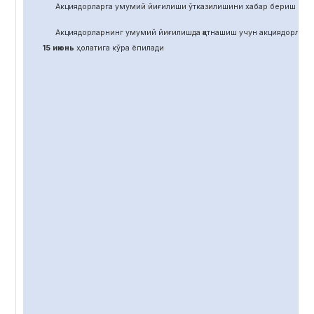
Акциядорларга умумий йиғилиши ўтказилишини хабар бериш учун
Акциядорларнинг умумий йиғилишда қатнашиш учун акциядорлар 
15 июнь
ҳолатига кўра ёпилади