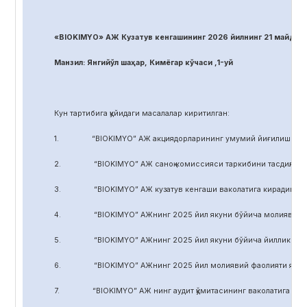
«BIOKIMYO» АЖ Кузатув кенгашининг 2026 йилнинг 21 майдаги
Манзил: Янгийўл шаҳар, Кимёгар кўчаси ,1-уй
Кун тартибига қуйидаги масалалар киритилган:
1. “BIOKIMYO” АЖ акциядорларининг умумий йиғилиши регл
2. “BIOKIMYO” АЖ саноқ комиссияси таркибини тасдиқлаш.
3. “BIOKIMYO” АЖ кузатув кенгаши ваколатига кирадиган маса
4. “BIOKIMYO” АЖнинг 2025 йил якуни бўйича молиявий-хўжал
5. “BIOKIMYO” АЖнинг 2025 йил якуни бўйича йиллик ҳисобот
6. “BIOKIMYO” АЖнинг 2025 йил молиявий фаолияти якуни бў
7. “BIOKIMYO” АЖ нинг аудит қўмитасининг ваколатига кирадиг