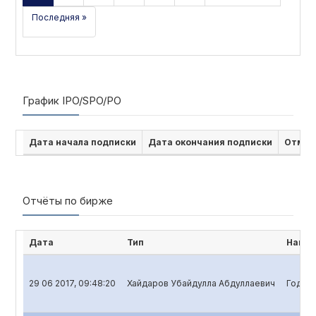
Последняя »
График IPO/SPO/PO
Дата начала подписки
Дата окончания подписки
Отмен
Отчёты по бирже
Дата
Тип
Наиме
29 06 2017, 09:48:20
Хайдаров Убайдулла Абдуллаевич
Годово