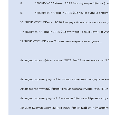
8. “BIOKIMYO” АЖнинг 2025 йил якунлари бўйича ўтказилган 
9. “BIOKIMYO” АЖнинг 2025 йил якуни бўйича олинган соф фой
10. “BIOKIMYO” АЖнинг 2026 йил учун бизнес-режасини тасдиқла
11.“BIOKIMYO” АЖнинг 2026 йил аудиторлик текширувини ўтказиш у
12.“BIOKIMYO” АЖ нинг Устави янги таҳририни тасдиқлаш.
Акциядорларни р
ў
йхатга олиш 2026 йил 19 июнь куни соат 9.00 д
Акциядорларнинг умумий йиғилишга шахсини тасдиқловчи хужжат,
Акциядорлар умумий йиғилишда масофадан туриб “eVOTE.uz – эл
Акциядорларнинг умумий йиғилиши бўйича тайёрланган хужжат
Жамият Кузатув кенгашининг 2026 йил
21
май
куни ўтказилган йиғ