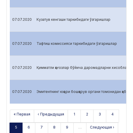
07.07.2020
Кузатув кенгаши таркибидаги ўзгаришлар
07.07.2020
Тафтиш комиссияси таркибидаги ўзгаришлар
07.07.2020
Қимматли қоғозлар бўйича даромадларни хисоблаш
07.07.2020
Эмитентнинг юқори бошқарув органи томонидан қабул қ
« Первая
‹ Предыдущая
1
2
3
4
5
6
7
8
9
…
Следующая ›