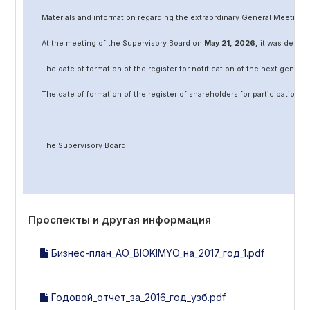
Materials and information regarding the extraordinary General Meeting 
At the meeting of the Supervisory Board on
May
2
1
, 202
6
,
it was decided
The date of formation of the register for notification of the next genera
The date of formation of the register of shareholders for participation 
The Supervisory Board
Проспекты и другая информация
Бизнес-план_АО_BIOKIMYO_на_2017_год_1.pdf
Годовой_отчет_за_2016_год_узб.pdf