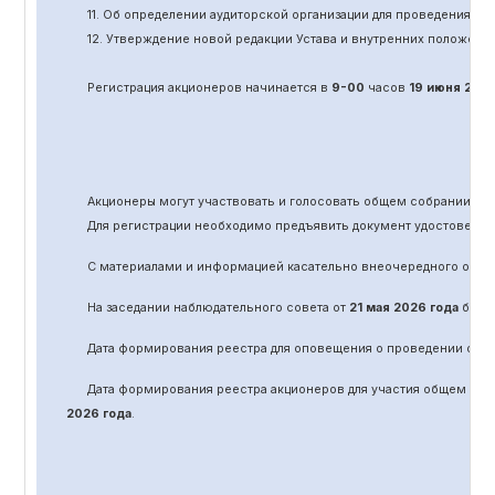
11.
Об определении аудиторской организации для проведения об
12. Утверждение новой редакции Устава и внутренних положени
Регистрация акционеров начинается в
9-00
часов
19 июня
202
Акционеры могут участвовать и голосовать общем собрании а
Для регистрации необходимо предъявить документ удостоверяю
С материалами и информацией касательно вне
очередного
обще
На заседании наблюдательного совета от
21 мая 2026 года
было 
Дата формирования реестра для оповещения о проведении
оче
Дата формирования реестра акционеров для участия общем соб
2026 года
.