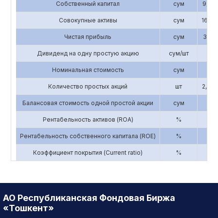
Собственный капитал
сум
9,843
Совокупные активы
сум
16,58
Чистая прибыль
сум
3,193
Дивиденд на одну простую акцию
сум/шт
0
Номинальная стоимость
сум
3,3
Количество простых акций
шт
2,856
Балансовая стоимость одной простой акции
сум
3
Рентабельность активов (ROA)
%
0.
Рентабельность собственного капитала (ROE)
%
0.
Коэффициент покрытия (Current ratio)
%
5
АО Республиканская Фондовая Биржа
«Тошкент»