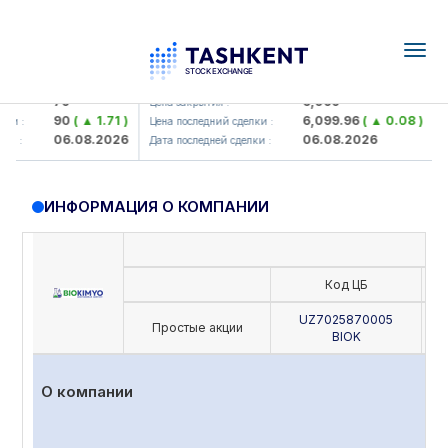
Togg
navig
ank> ATB)
UZMK (<O'zmetkombinat> AJ)
UZM
79
6,099
Цена закрытия :
Цена
90
( ▲ 1.71 )
6,099.96
( ▲ 0.08 )
:
Цена последний сделки :
Цена
06.08.2026
06.08.2026
:
Дата последней сделки :
Дата
ИНФОРМАЦИЯ О КОМПАНИИ
Код ЦБ
UZ7025870005
Простые акции
BIOK
О компании