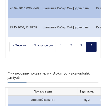
26 04 2017, 09:27:49
Шамшиев Сабир Сайфутдинович
Кварта
25 10 2016, 16:38:39
Шамшиев Сабир Сайфутдинович
Кварта
« Первая
‹ Предыдущая
1
2
3
4
Финансовые показатели <Biokimyo> aksiyadorlik
jamiyati
Показатели
Едн. изм.
201
Уставной капитал
сум
1,196