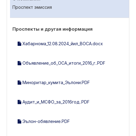
Проспект эмиссия
Проспекты и другая информация
Хабарнома_12.08.2024_йил_ВОСА.docx
Объявление_об_ОСА_итоги_2016_г..PDF
Миноритар_кумита_Эълони.PDF
Аудит_и_МСФО_за_2016год..PDF
Эълон-обявление.PDF