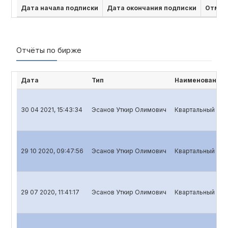
Дата начала подписки
Дата окончания подписки
Отмен
Отчёты по бирже
Дата
Тип
Наименование 
30 04 2021, 15:43:34
Эсанов Уткир Олимович
Квартальный отч
29 10 2020, 09:47:56
Эсанов Уткир Олимович
Квартальный отч
29 07 2020, 11:41:17
Эсанов Уткир Олимович
Квартальный отч