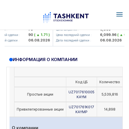
Togg
navig
Hamkorbank> ATB)
UZMK (<O'zmetkombinat> AJ)
79
6,099
я :
Цена закрытия :
90
( ▲ 1.71 )
6,099.96
( ▲ 0.08
ий сделки :
Цена последний сделки :
06.08.2026
06.08.2026
ей сделки :
Дата последней сделки :
ИНФОРМАЦИЯ О КОМПАНИИ
Код ЦБ
Количество
Но
UZ7017610005
Простые акции
5,539,816
KAYM
UZ701761K017
Привилегированные акции
14,898
KAYMP
О компании