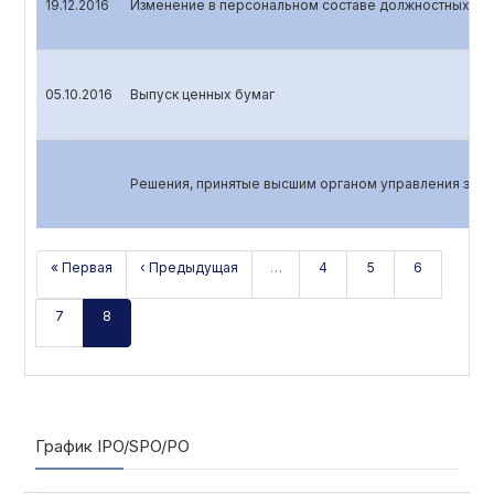
19.12.2016
Изменение в персональном составе должностных лиц
05.10.2016
Выпуск ценных бумаг
Решения, принятые высшим органом управления эмит
« Первая
‹ Предыдущая
…
4
5
6
7
8
График IPO/SPO/PO