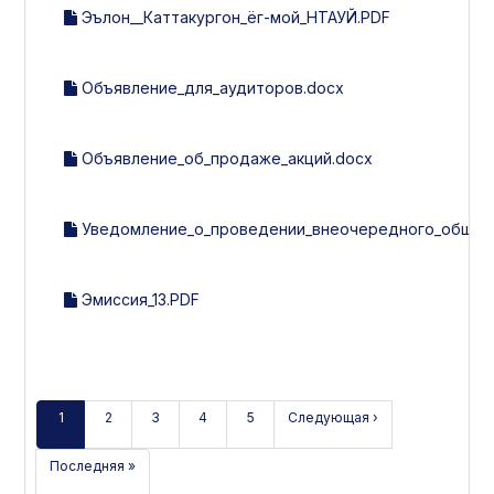
Эълон__Каттакургон_ёг-мой_НТАУЙ.PDF
Объявление_для_аудиторов.docx
Объявление_об_продаже_акций.docx
Уведомление_о_проведении_внеочередного_общего
Эмиссия_13.PDF
1
2
3
4
5
Следующая ›
Последняя »