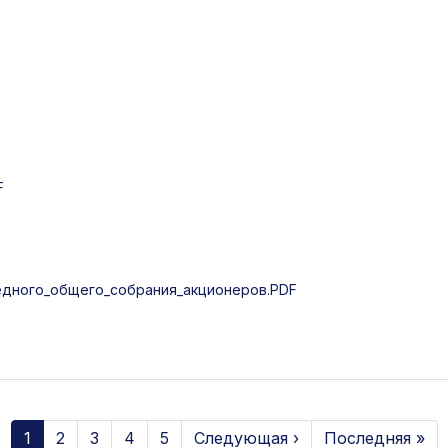
F
дного_общего_собрания_акционеров.PDF
1
2
3
4
5
Следующая ›
Последняя »