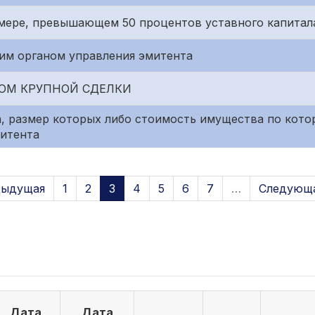
змере, превышающем 50 процентов уставного капитал
им органом управления эмитента
ОМ КРУПНОЙ СДЕЛКИ
, размер которых либо стоимость имущества по котор
митента
дыдущая
1
2
3
4
5
6
7
…
Следующа
Дата
Дата