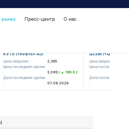
 рынку
Пресс-центр
О нас
VTS (<Kvarts> AJ)
QZSM (<Qizilqumsemen
на закрытия :
2,385
Цена закрытия :
1
ена последний сделки
Цена последний сделки
3,099
( ▲ 199.0 )
:
1
ата последней сделки
Дата последней сделки
07.08.2026
:
0
i