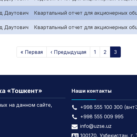
д Даутович
Квартальный отчет для акционерных об
д Даутович
Квартальный отчет для акционерных общ
« Первая
‹ Предыдущая
1
2
3
жа «Тошкент»
Наши контакты
ых на данном сайте,
+998 555 100 300 (внт:
+998 555 009 995
info@uzse.uz
100170, Узбекистан, г.