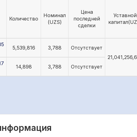
Цена
Номинал
Уставной
Количество
последней
(UZS)
капитал(UZ
сделки
05
5,539,816
3,788
Отсутствует
21,041,256,
17
14,898
3,788
Отсутствует
 информация