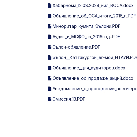
Хабарнома_12.08.2024_йил_ВОСА.docx
Объявление_об_ОСА_итоги_2016_г..PDF
Миноритар_кумита_Эълони.PDF
Аудит_и_МСФО_за_2016год..PDF
Эълон-обявление.PDF
Эълон__Каттакургон_ёг-мой_НТАУЙ.PD
Объявление_для_аудиторов.docx
Объявление_об_продаже_акций.docx
Уведомление_о_проведении_внеочере
Эмиссия_13.PDF