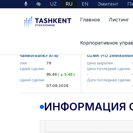
UZ
RU
EN
Эмитент
Пе
Главное
Листинг
Данные по рынку
Информация о компании
Корпоративное упра
KB (<Hamkorbank> ATB)
UZMK (<O'zmetkombinat>
а закрытия :
79
Цена закрытия :
6,0
а последний сделки
Цена последний сделки
95.49
( ▲ 5.49 )
:
6,4
а последней сделки
Дата последней сделки
07.08.2026
:
07.
ИНФОРМАЦИЯ 