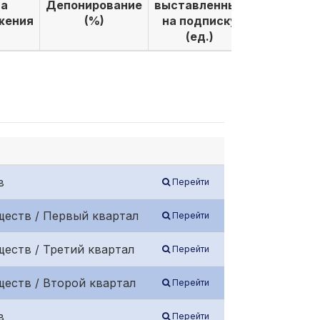
а
Депонирование
выставленных
выкуплен
жения
(%)
на подписку
по подпи
(ед.)
(ед.)
в
Перейти
ществ / Первый квартал
Перейти
еств / Третий квартал
Перейти
еств / Второй квартал
Перейти
в
Перейти