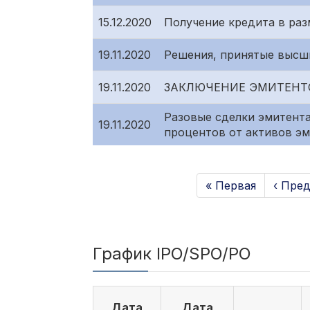
15.12.2020
Получение кредита в ра
19.11.2020
Решения, принятые высш
19.11.2020
ЗАКЛЮЧЕНИЕ ЭМИТЕНТ
Разовые сделки эмитента
19.11.2020
процентов от активов э
« Первая
‹ Пре
График IPO/SPO/PO
Дата
Дата