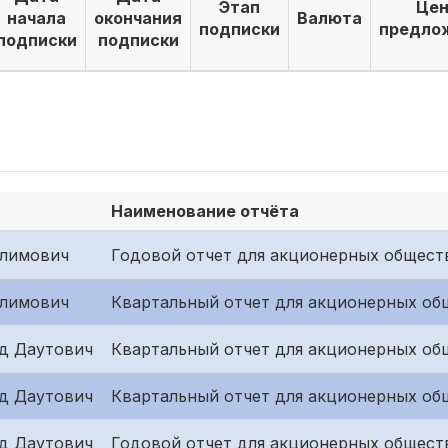
Этап
Цен
начала
окончания
Валюта
подписки
предло
подписки
подписки
Наименование отчёта
Олимович
Годовой отчет для акционерных общест
Олимович
Квартальный отчет для акционерных об
д Даутович
Квартальный отчет для акционерных общ
д Даутович
Квартальный отчет для акционерных общ
д Даутович
Годовой отчет для акционерных общест