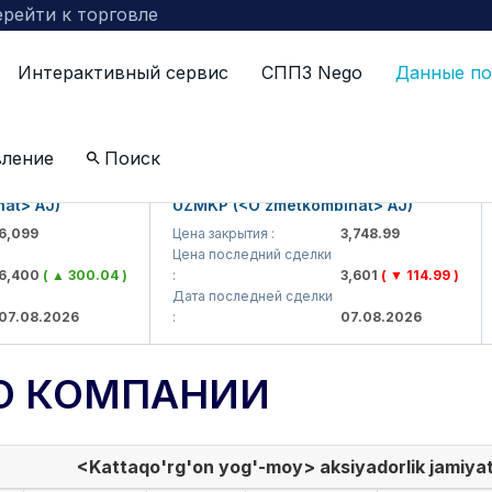
рейти к торговле
Интерактивный сервис
СППЗ Nego
Данные по
вление
Поиск
 AJ)
UZMKP (<O'zmetkombinat> AJ)
K
99
Цена закрытия :
3,748.99
Це
Цена последний сделки
Ц
00
( ▲ 300.04 )
:
3,601
( ▼ 114.99 )
:
Дата последней сделки
Д
08.2026
:
07.08.2026
:
О КОМПАНИИ
<Kattaqo'rg'on yog'-moy> aksiyadorlik jamiyat