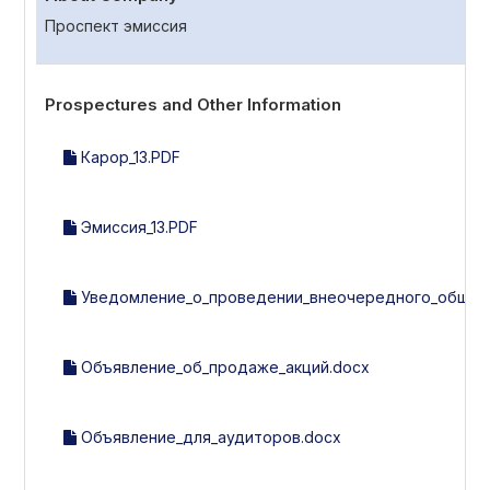
Проспект эмиссия
Prospectures and Other Information
Карор_13.PDF
Эмиссия_13.PDF
Уведомление_о_проведении_внеочередного_общего
Объявление_об_продаже_акций.docx
Объявление_для_аудиторов.docx