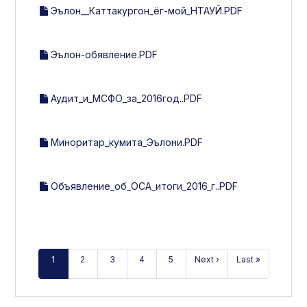
Эълон__Каттакургон_ёг-мой_НТАУЙ.PDF
Эълон-обявление.PDF
Аудит_и_МСФО_за_2016год..PDF
Миноритар_кумита_Эълони.PDF
Объявление_об_ОСА_итоги_2016_г..PDF
1
2
3
4
5
Next ›
Last »