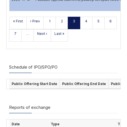
« First
‹ Prev
1
2
3
4
5
6
7
…
Next ›
Last »
Schedule of IPO/SPO/PO
Public Offering Start Date
Public Offering End Date
Public O
Reports of exchange
Date
Type
Title