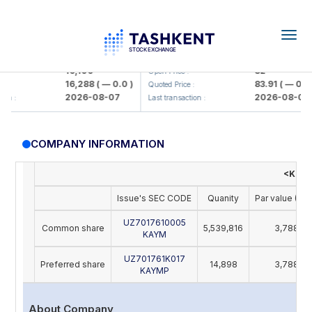
Togg
navig
Olmaliq KMK> AJ)
KFSK (<Kafolat sug'urta kompaniy
16,100
82
Open Price :
16,288
( — 0.0 )
83.91
( — 0.0 )
Quoted Price :
2026-08-07
2026-08-07
n :
Last transaction :
COMPANY INFORMATION
<Katta
Issue's SEC CODE
Quanity
Par value (UZ
UZ7017610005
Common share
5,539,816
3,788
KAYM
UZ701761K017
Preferred share
14,898
3,788
KAYMP
About Company