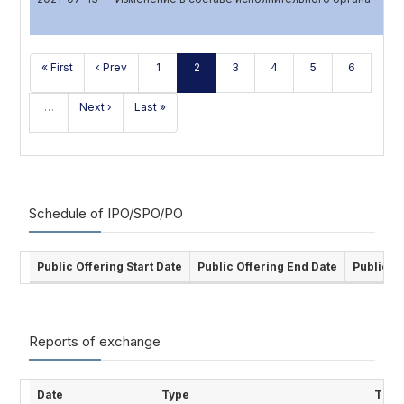
« First
‹ Prev
1
2
3
4
5
6
…
Next ›
Last »
Schedule of IPO/SPO/PO
Public Offering Start Date
Public Offering End Date
Public O
Reports of exchange
Date
Type
Title