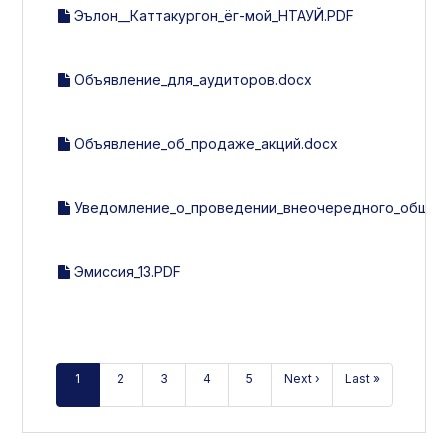
Эълон__Каттакургон_ёг-мой_НТАУЙ.PDF
Объявление_для_аудиторов.docx
Объявление_об_продаже_акций.docx
Уведомление_о_проведении_внеочередного_общего
Эмиссия_13.PDF
1
2
3
4
5
Next ›
Last »