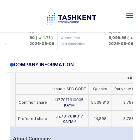
Togg
navig
amkorbank> ATB)
UZMK (<O'zmetkombinat> AJ)
79
6,099
Open Price :
90
( ▲ 1.71 )
6,099.96
( ▲ 0.08
Quoted Price :
2026-08-06
2026-08-06
n :
Last transaction :
COMPANY INFORMATION
<Katta
Issue's SEC CODE
Quanity
Par value (UZ
UZ7017610005
Common share
5,539,816
3,788
KAYM
UZ701761K017
Preferred share
14,898
3,788
KAYMP
About Company