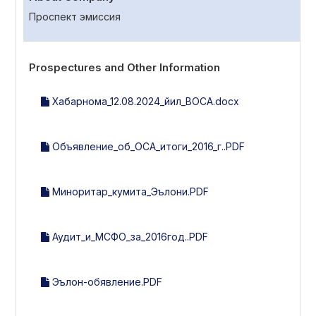
Проспект эмиссия
Prospectures and Other Information
Хабарнома_12.08.2024_йил_ВОСА.docx
Объявление_об_ОСА_итоги_2016_г..PDF
Миноритар_кумита_Эълони.PDF
Аудит_и_МСФО_за_2016год..PDF
Эълон-обявление.PDF