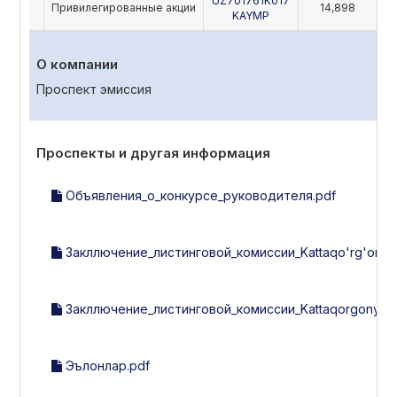
UZ701761K017
Привилегированные акции
14,898
KAYMP
О компании
Проспект эмиссия
Проспекты и другая информация
Объявления_о_конкурсе_руководителя.pdf
Закллючение_листинговой_комиссии_Kattaqo'rg'on_yo
Закллючение_листинговой_комиссии_Kattaqorgonyog-m
Эълонлар.pdf