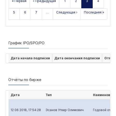
« Первая
‹ Предыдущая
1
2
3
4
5
6
7
…
Следующая ›
Последняя »
График IPO/SPO/PO
Дата начала подписки
Дата окончания подписки
Отмен
Отчёты по бирже
Дата
Тип
Наименовани
12 06 2018, 17:54:28
Эсанов Уткир Олимович
Годовой отчет