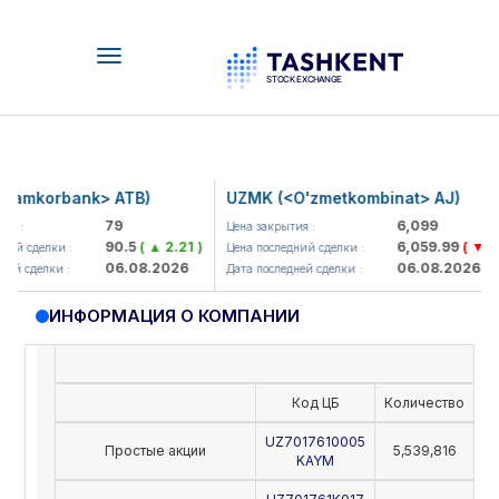
Toggle
navigation
amkorbank> ATB)
UZMK (<O'zmetkombinat> AJ)
79
6,099
я :
Цена закрытия :
90.5
( ▲ 2.21 )
6,059.99
( ▼ 39.
ий сделки :
Цена последний сделки :
06.08.2026
06.08.2026
й сделки :
Дата последней сделки :
ИНФОРМАЦИЯ О КОМПАНИИ
Код ЦБ
Количество
Но
UZ7017610005
Простые акции
5,539,816
KAYM