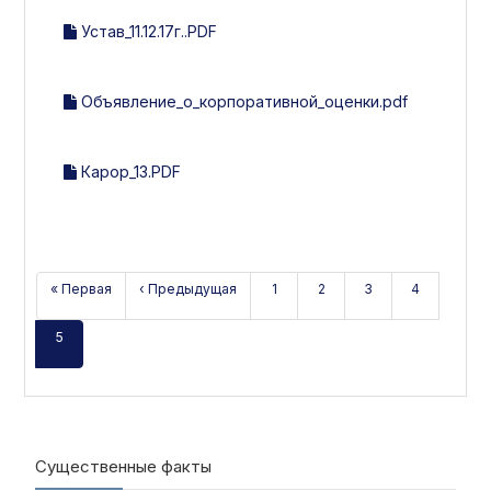
Устав_11.12.17г..PDF
Объявление_о_корпоративной_оценки.pdf
Карор_13.PDF
« Первая
‹ Предыдущая
1
2
3
4
5
Существенные факты