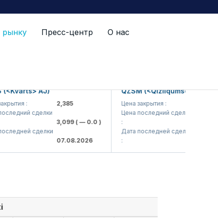
 рынку
Пресс-центр
О нас
varts> AJ)
QZSM (<Qizilqumsement> AJ)
тия :
2,385
Цена закрытия :
1,208
едний сделки
Цена последний сделки
3,099
( — 0.0 )
:
1,220
( — 0
ледней сделки
Дата последней сделки
07.08.2026
:
07.08.202
i