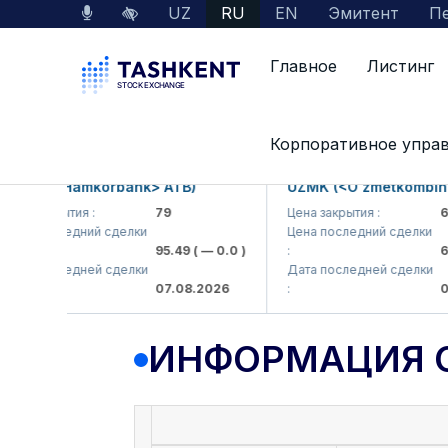
UZ
RU
EN
Эмитент
Пе
Главное
Листинг
Данные по рынку
Информация о компании
Корпоративное упра
KB (<Hamkorbank> ATB)
UZMK (<O'zmetkombinat> 
а закрытия :
79
Цена закрытия :
6,09
а последний сделки
Цена последний сделки
95.49
( — 0.0 )
:
6,40
а последней сделки
Дата последней сделки
07.08.2026
:
07.0
ИНФОРМАЦИЯ 