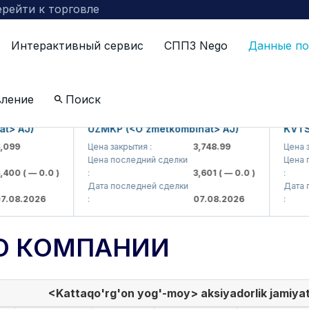
рейти к торговле
Интерактивный сервис
СППЗ Nego
Данные по
вление
Поиск
AJ)
UZMKP (<O'zmetkombinat> AJ)
KVTS (<K
9
Цена закрытия :
3,748.99
Цена закры
Цена последний сделки
Цена посл
0
( — 0.0 )
:
3,601
( — 0.0 )
:
Дата последней сделки
Дата пос
8.2026
:
07.08.2026
:
О КОМПАНИИ
<Kattaqo'rg'on yog'-moy> aksiyadorlik jamiyat