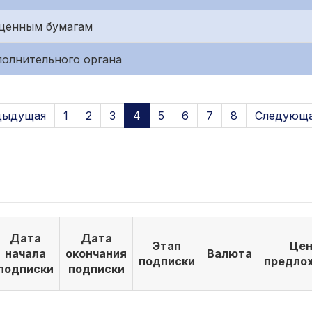
 ценным бумагам
полнительного органа
дыдущая
1
2
3
4
5
6
7
8
Следующа
Дата
Дата
Этап
Цен
начала
окончания
Валюта
подписки
предло
подписки
подписки