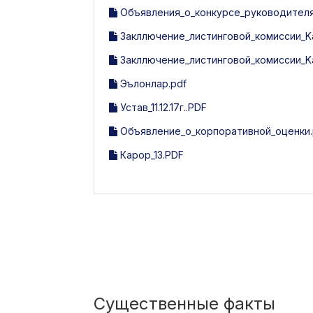
Объявления_о_конкурсе_руководителя
Закллючение_листинговой_комиссии_Kat
Закллючение_листинговой_комиссии_Kat
Эълонлар.pdf
Устав_11.12.17г..PDF
Объявление_о_корпоративной_оценки.
Карор_13.PDF
Существенные факты