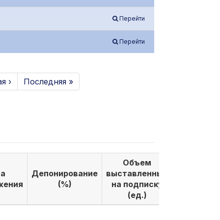
Перейти
Перейти
я ›
Последняя »
Объем
Объем
а
Депонирование
выставленных
выкуплен
жения
(%)
на подписку
по подпи
(ед.)
(ед.)