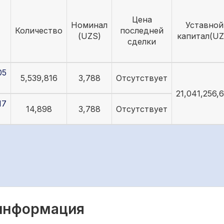
Цена
Номинал
Уставной
Количество
последней
(UZS)
капитал(UZ
сделки
05
5,539,816
3,788
Отсутствует
21,041,256,
17
14,898
3,788
Отсутствует
 информация