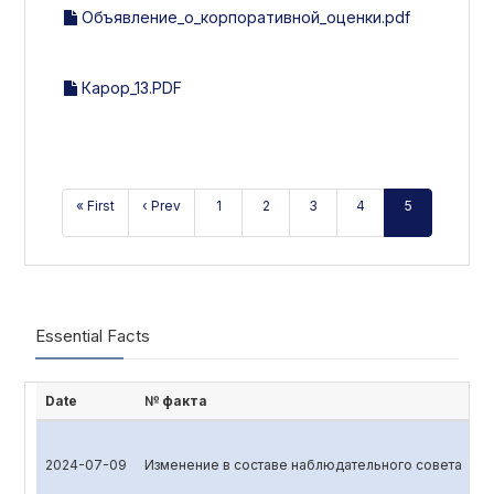
Объявление_о_корпоративной_оценки.pdf
Карор_13.PDF
« First
‹ Prev
1
2
3
4
5
Essential Facts
Date
№ факта
2024-07-09
Изменение в составе наблюдательного совета