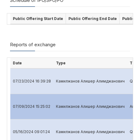
Schedule of IPO/SPO/PO
Public Offering Start Date
Public Offering End Date
Public O
Reports of exchange
Date
Type
Title
07/23/2024 16:39:28
Камилжанов Алишер Алимджанович
Quart
07/09/2024 15:25:02
Камилжанов Алишер Алимджанович
Annua
05/16/2024 09:01:24
Камилжанов Алишер Алимджанович
Quart