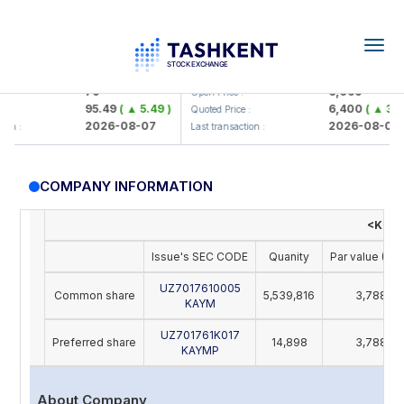
Togg
navig
amkorbank> ATB)
UZMK (<O'zmetkombinat> AJ)
79
6,099
Open Price :
95.49
( ▲ 5.49 )
6,400
( ▲ 300.
Quoted Price :
2026-08-07
2026-08-07
n :
Last transaction :
COMPANY INFORMATION
<Katta
Issue's SEC CODE
Quanity
Par value (UZ
UZ7017610005
Common share
5,539,816
3,788
KAYM
UZ701761K017
Preferred share
14,898
3,788
KAYMP
About Company