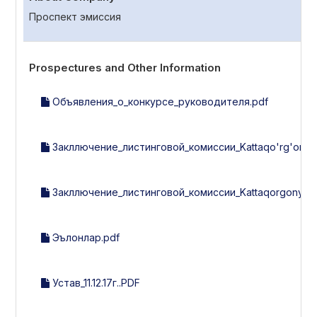
Проспект эмиссия
Prospectures and Other Information
Объявления_о_конкурсе_руководителя.pdf
Закллючение_листинговой_комиссии_Kattaqo'rg'on_yo
Закллючение_листинговой_комиссии_Kattaqorgonyog-m
Эълонлар.pdf
Устав_11.12.17г..PDF