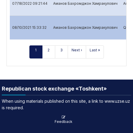
07/18/2022 09:21:44
Аманов Бахромджон Хамракулович
Annua
08/10/2021 15:33:32
Аманов Бахромджон Хамракулович
Quart
1
2
3
Next ›
Last »
Republican stock exchange «Toshkent»
When using materials published on this site, a link to www.uzse.uz
is required.
Feedback