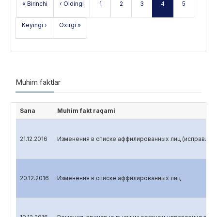
« Birinchi
‹ Oldingi
1
2
3
4
5
Keyingi ›
Oxirgi »
Muhim faktlar
Sana
Muhim fakt raqami
21.12.2016
Изменения в списке аффилированных лиц (исправлен
20.12.2016
Изменения в списке аффилированных лиц