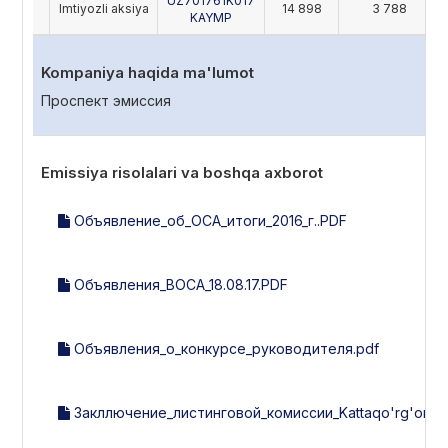
UZ701761K017
Imtiyozli aksiya
14 898
3 788
KAYMP
Kompaniya haqida ma'lumot
Проспект эмиссия
Emissiya risolalari va boshqa axborot
Объявление_об_ОСА_итоги_2016_г..PDF
Объявления_ВОСА_18.08.17.PDF
Объявления_о_конкурсе_руководителя.pdf
Закллючение_листинговой_комиссии_Kattaqo'rg'on_yo