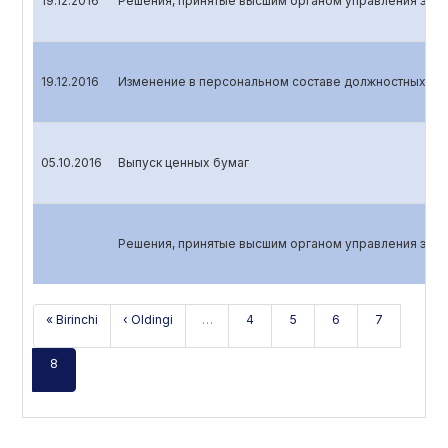
19.12.2016
Решения, принятые высшим органом управления эмит
19.12.2016
Изменение в персональном составе должностных лиц
05.10.2016
Выпуск ценных бумаг
Решения, принятые высшим органом управления эмит
« Birinchi
‹ Oldingi
…
4
5
6
7
8