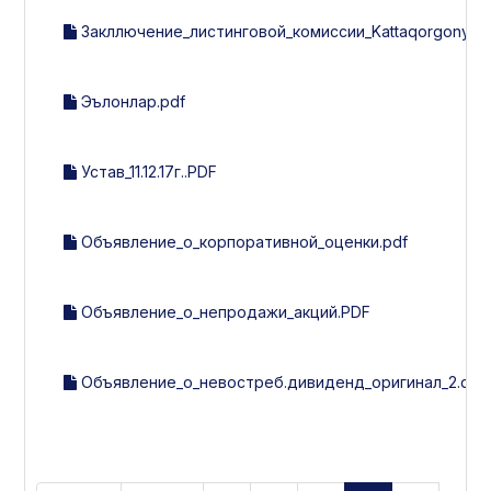
Закллючение_листинговой_комиссии_Kattaqorgonyog-m
Эълонлар.pdf
Устав_11.12.17г..PDF
Объявление_о_корпоративной_оценки.pdf
Объявление_о_непродажи_акций.PDF
Объявление_о_невостреб.дивиденд_оригинал_2.doc