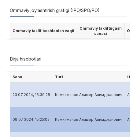
Ommaviy joylashtirish grafigi (IPO/SPO/PO)
Ommaviy takliftugash
Ommaviy taklif boshlanish vaqti
Ommav
sanasi
Birja hisobotlari
Sana
Turi
Hiso
23 07 2024, 16:39:28
Камилжанов Алишер Алимджанович
Aksiy
09 07 2024, 15:25:02
Камилжанов Алишер Алимджанович
Aksiy