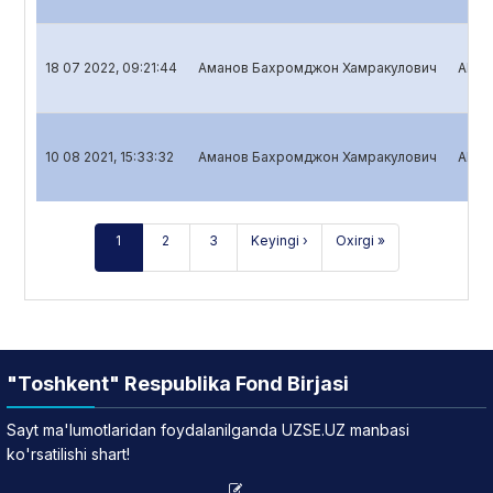
18 07 2022, 09:21:44
Аманов Бахромджон Хамракулович
Aksiy
10 08 2021, 15:33:32
Аманов Бахромджон Хамракулович
Aksiy
1
2
3
Keyingi ›
Oxirgi »
"Toshkent" Respublika Fond Birjasi
Sayt ma'lumotlaridan foydalanilganda UZSE.UZ manbasi
ko'rsatilishi shart!