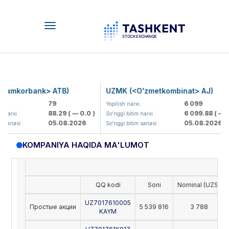
Toggle
navigation
amkorbank> ATB)
UZMK (<O'zmetkombinat> AJ)
79
6 099
:
Yopilish narxi :
88.29
( — 0.0 )
6 099.88
( — 0.
narxi :
So'nggi bitim narxi :
05.08.2026
05.08.2026
sanasi :
So'nggi bitim sanasi :
KOMPANIYA HAQIDA MA'LUMOT
QQ kodi
Soni
Nominal (UZS)
UZ7017610005
Простые акции
5 539 816
3 788
KAYM