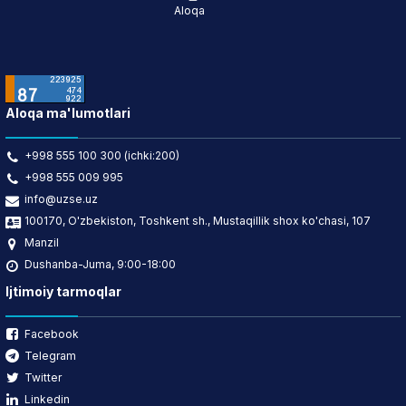
Aloqa
Aloqa ma'lumotlari
+998 555 100 300 (ichki:200)
+998 555 009 995
info@uzse.uz
100170, O'zbekiston, Toshkent sh., Mustaqillik shox ko'chasi, 107
Manzil
Dushanba-Juma, 9:00-18:00
Ijtimoiy tarmoqlar
Facebook
Telegram
Twitter
Linkedin