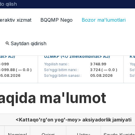
o qilish
teraktiv xizmat
BQQMP Nego
Bozor ma'lumotlari
ot
Saytdan qidirish
 AJ)
UZMKP (<O'zmetkombinat> AJ)
KVTS 
9
Yopilish narxi :
3 748.99
Yopilish
9.88
( — 0.0 )
So'nggi bitim narxi :
3 724
( — 0.0 )
So'nggi
8.2026
So'nggi bitim sanasi :
05.08.2026
So'nggi
aqida ma'lumot
<Kattaqo'rg'on yog'-moy> aksiyadorlik jamiyati