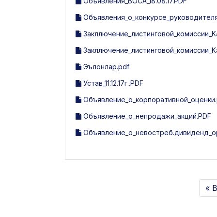
Объявления_ВОСА_18.08.17.PDF
Объявления_о_конкурсе_руководителя
Закллючение_листинговой_комиссии_Kat
Закллючение_листинговой_комиссии_Kat
Эълонлар.pdf
Устав_11.12.17г..PDF
Объявление_о_корпоративной_оценки.
Объявление_о_непродажи_акций.PDF
Объявление_о_невостреб.дивиденд_ор
« B