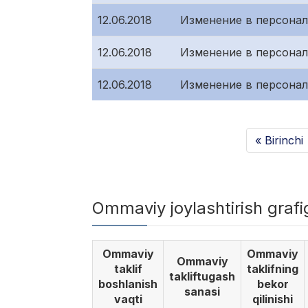
12.06.2018
Изменение в персонал
12.06.2018
Изменение в персона
12.06.2018
Изменение в персона
« Birinchi
Ommaviy joylashtirish graf
Ommaviy
Ommaviy
Ommaviy
taklif
taklifning
takliftugash
boshlanish
bekor
sanasi
vaqti
qilinishi