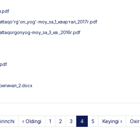
.pdf
taqo'rg'on_yog'-moy_за_1_квартал_2017г.pdf
taqorgonyog-moy_за_3_кв._2016г.pdf
pdf
игинал_2.docx
irinchi
‹ Oldingi
1
2
3
4
5
Keyingi ›
Oxir