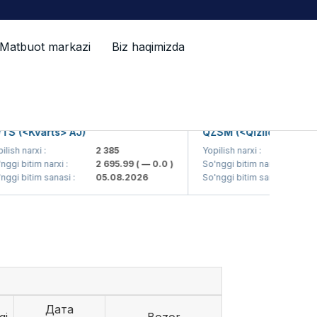
Matbuot markazi
Biz haqimizda
(<Kvarts> AJ)
QZSM (<Qizilqumsement> 
 narxi :
2 385
Yopilish narxi :
1 20
 bitim narxi :
2 695.99
( — 0.0 )
So'nggi bitim narxi :
1 21
 bitim sanasi :
05.08.2026
So'nggi bitim sanasi :
05.0
Дата