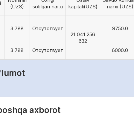
Nominal
Oxirgi
Ustav
Savdo Kunida
i
(UZS)
sotilgan narxi
kapitali(UZS)
narxi (UZS)
3 788
Отсутствует
9750.0
21 041 256
632
3 788
Отсутствует
6000.0
8
'lumot
 boshqa axborot