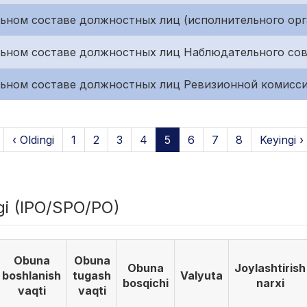
ьном составе должностных лиц (исполнительного орг
льном составе должностных лиц Наблюдательного со
льном составе должностных лиц Ревизионной комисс
‹ Oldingi
1
2
3
4
5
6
7
8
Keyingi ›
igi (IPO/SPO/PO)
Obuna
Obuna
Obuna
Joylashtirish
boshlanish
tugash
Valyuta
bosqichi
narxi
vaqti
vaqti