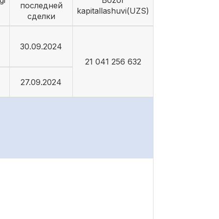
gi
Bozor
последней
kapitallashuvi(UZS)
сделки
30.09.2024
21 041 256 632
27.09.2024