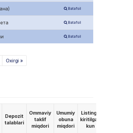
ана)
Batafsil
вета
Batafsil
ии
Batafsil
Oxirgi »
Ommaviy
Umumiy
Listinga
Depozit
taklif
obuna
kiritilgan
talablari
miqdori
miqdori
kun