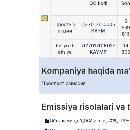
QQ kodi
Son
5
Простые
UZ7017610005
539
акции
KAYM
816
Imtiyozli
UZ701761K017
14
aksiya
KAYMP
89
Kompaniya haqida ma
Проспект эмиссия
Emissiya risolalari va
Объявление_об_ОСА_итоги_2016_г..PDF