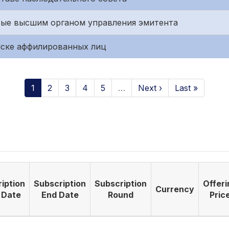
тые высшим органом управления эмитента
иске аффилированных лиц
1
2
3
4
5
…
Next ›
Last »
iption
Subscription
Subscription
Offeri
Currency
 Date
End Date
Round
Pric