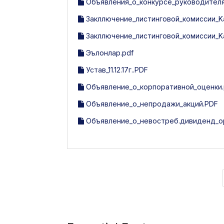
Объявления_о_конкурсе_руководителя
Закллючение_листинговой_комиссии_Kat
Закллючение_листинговой_комиссии_Kat
Эълонлар.pdf
Устав_11.12.17г..PDF
Объявление_о_корпоративной_оценки.
Объявление_о_непродажи_акций.PDF
Объявление_о_невостреб.дивиденд_ор