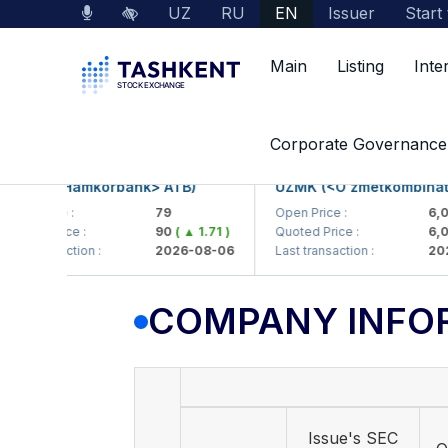
UZ
RU
EN
Issuer
Start
Main
Listing
Inte
Market Data
Company Information
Corporate Governance
KB (<Hamkorbank> ATB)
UZMK (<O'zmetkombinat> A
n Price :
79
Open Price :
6,099
ted Price :
90
( ▲ 1.71 )
Quoted Price :
6,003
 transaction :
2026-08-06
Last transaction :
2026-
COMPANY INFO
Issue's SEC