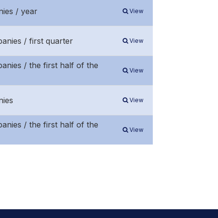
ies / year
View
anies / first quarter
View
nies / the first half of the
View
nies
View
nies / the first half of the
View