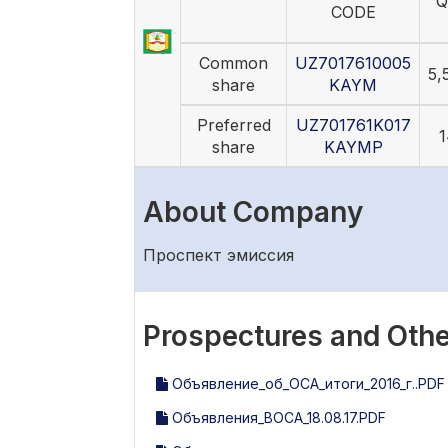
Q
CODE
Common
UZ7017610005
5,
share
KAYM
Preferred
UZ701761K017
1
share
KAYMP
About Company
Проспект эмиссия
Prospectures and Othe
Объявление_об_ОСА_итоги_2016_г..PDF
Объявления_ВОСА_18.08.17.PDF