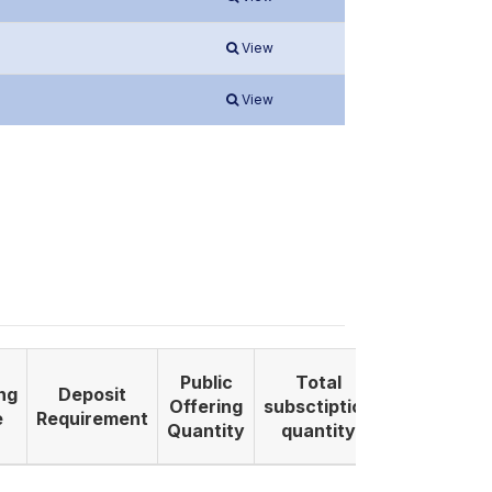
View
View
Public
Total
ng
Deposit
Listing
Offering
subsctiption
e
Requirement
Date
Quantity
quantity