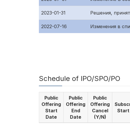
2023-01-31
Решения, приня
2022-07-16
Изменения в сп
Schedule of IPO/SPO/PO
Public
Public
Public
Offering
Offering
Offering
Subscr
Start
End
Cancel
Start
Date
Date
(Y/N)