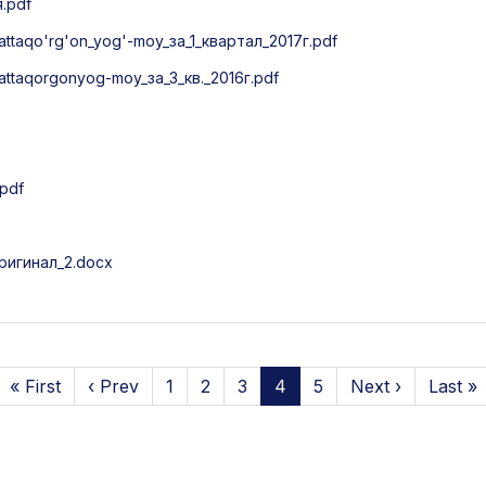
.pdf
taqo'rg'on_yog'-moy_за_1_квартал_2017г.pdf
taqorgonyog-moy_за_3_кв._2016г.pdf
pdf
игинал_2.docx
« First
‹ Prev
1
2
3
4
5
Next ›
Last »