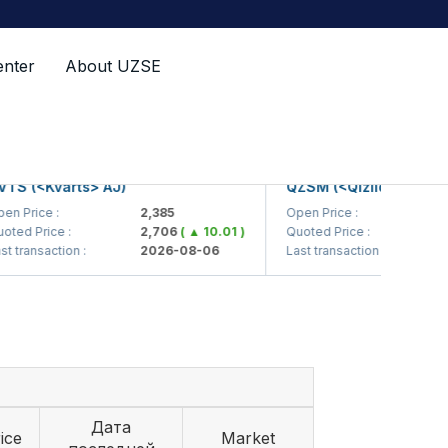
enter
About UZSE
 (<Kvarts> AJ)
QZSM (<Qizilqumsement> 
rice :
2,385
Open Price :
1,20
 Price :
2,706
( ▲ 10.01 )
Quoted Price :
1,20
ransaction :
2026-08-06
Last transaction :
2026
Дата
ice
Market