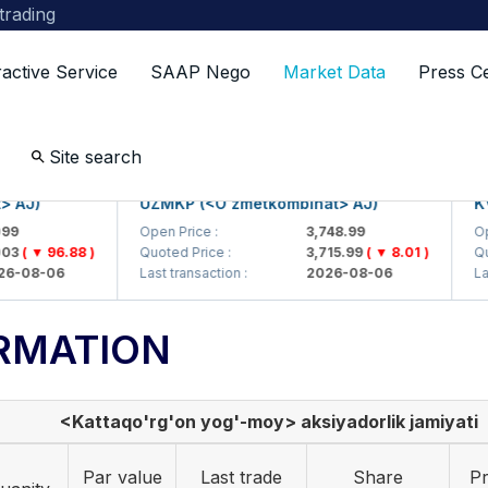
 trading
ractive Service
SAAP Nego
Market Data
Press C
Site search
J)
UZMKP (<O'zmetkombinat> AJ)
KVTS
Open Price :
3,748.99
Open P
( ▼ 96.88 )
Quoted Price :
3,715.99
( ▼ 8.01 )
Quoted
08-06
Last transaction :
2026-08-06
Last t
RMATION
<Kattaqo'rg'on yog'-moy> aksiyadorlik jamiyati
Par value
Last trade
Share
Pr