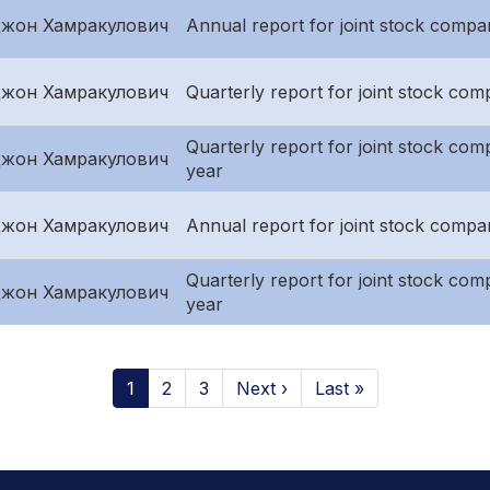
жон Хамракулович
Annual report for joint stock compan
жон Хамракулович
Quarterly report for joint stock comp
Quarterly report for joint stock compa
жон Хамракулович
year
жон Хамракулович
Annual report for joint stock compa
Quarterly report for joint stock compa
жон Хамракулович
year
1
2
3
Next ›
Last »