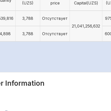
uanity
(UZS)
price
Capital(UZS)
(U
539,816
3,788
Отсутствует
97
21,041,256,632
4,898
3,788
Отсутствует
60
r Information