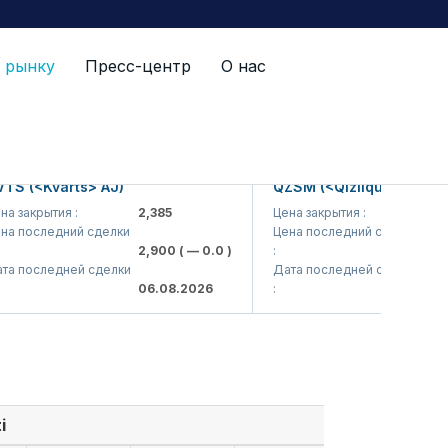
 рынку
Пресс-центр
О нас
(<Kvarts> AJ)
QZSM (<Qizilqumsement> A
акрытия :
2,385
Цена закрытия :
1,208
последний сделки
Цена последний сделки
2,900
( — 0.0 )
:
1,200
(
последней сделки
Дата последней сделки
06.08.2026
:
06.08.
i