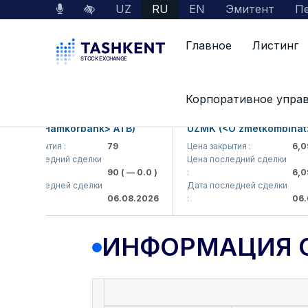
UZ
RU
EN
Эмитент
Пе
Главное
Листинг
Данные по рынку
Информация о компании
Корпоративное упра
KB (<Hamkorbank> ATB)
UZMK (<O'zmetkombinat> A
а закрытия :
79
Цена закрытия :
6,099
а последний сделки
Цена последний сделки
90
( — 0.0 )
:
6,099.
а последней сделки
Дата последней сделки
06.08.2026
:
06.08.
ИНФОРМАЦИЯ 