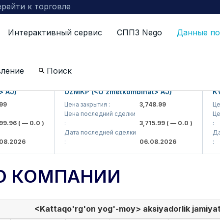
рейти к торговле
Интерактивный сервис
СППЗ Nego
Данные по
вление
Поиск
J)
UZMKP (<O'zmetkombinat> AJ)
KVTS 
Цена закрытия :
3,748.99
Цена з
Цена последний сделки
Цена 
96
( — 0.0 )
:
3,715.99
( — 0.0 )
:
Дата последней сделки
Дата 
2026
:
06.08.2026
:
О КОМПАНИИ
<Kattaqo'rg'on yog'-moy> aksiyadorlik jamiyat