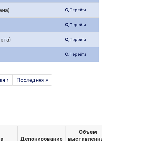
ана)
Перейти
Перейти
ета)
Перейти
Перейти
я ›
Последняя »
Объем
Объем
а
Депонирование
выставленных
выкуплен