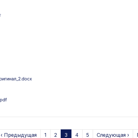
F
игинал_2.docx
pdf
‹ Предыдущая
1
2
3
4
5
Следующая ›