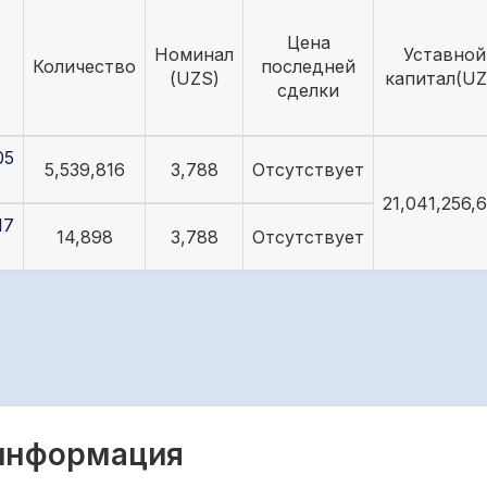
Цена
Номинал
Уставной
Количество
последней
(UZS)
капитал(UZ
сделки
05
5,539,816
3,788
Отсутствует
21,041,256,
17
14,898
3,788
Отсутствует
 информация