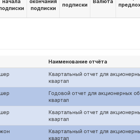
начала
окончания
Валюта
подписки
предло
подписки
подписки
Наименование отчёта
шер
Квартальный отчет для акционерны
квартал
шер
Годовой отчет для акционерных о
квартал
шер
Квартальный отчет для акционерн
квартал
джон
Квартальный отчет для акционерны
квартал