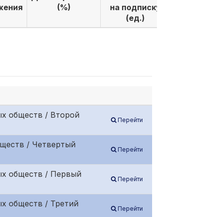
жения
(%)
на подписку
по подпи
(ед.)
(ед.)
х обществ / Второй
Перейти
бществ / Четвертый
Перейти
ых обществ / Первый
Перейти
х обществ / Третий
Перейти