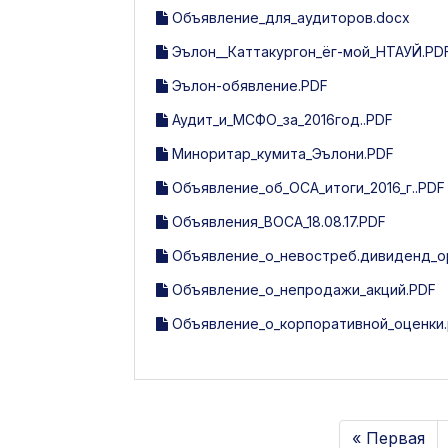
Объявление_для_аудиторов.docx
Эълон__Каттакургон_ёг-мой_НТАУЙ.PD
Эълон-обявление.PDF
Аудит_и_МСФО_за_2016год..PDF
Миноритар_кумита_Эълони.PDF
Объявление_об_ОСА_итоги_2016_г..PDF
Объявления_ВОСА_18.08.17.PDF
Объявление_о_невостреб.дивиденд_ор
Объявление_о_непродажи_акций.PDF
Объявление_о_корпоративной_оценки.
« Первая