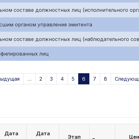
ьном составе должностных лиц (исполнительного орг
сшим органом управления эмитента
ьном составе должностных лиц (наблюдательного сов
ффилированных лиц
дыдущая
…
2
3
4
5
6
7
8
Следующа
Дата
Дата
Этап
Цен