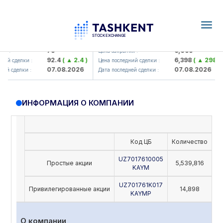
Togg
navig
amkorbank> ATB)
UZMK (<O'zmetkombinat> AJ)
79
6,099
я :
Цена закрытия :
92.4
( ▲ 2.4 )
6,398
( ▲ 298.04 
ий сделки :
Цена последний сделки :
07.08.2026
07.08.2026
й сделки :
Дата последней сделки :
ИНФОРМАЦИЯ О КОМПАНИИ
Код ЦБ
Количество
Но
UZ7017610005
Простые акции
5,539,816
KAYM
UZ701761K017
Привилегированные акции
14,898
KAYMP
О компании