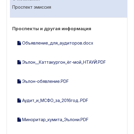
Проспект эмиссия
Проспекты и другая информация
Объявление_для_аудиторов.docx
Эълон__Каттакургон_ёг-мой_НТАУЙ.PDF
Эълон-обявление.PDF
Аудит_и_МСФО_за_2016год..PDF
Миноритар_кумита_Эълони.PDF