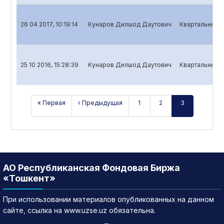
26 04 2017, 10:19:14
Кунаров Дилшод Даутович
Квартальный о
25 10 2016, 15:28:39
Кунаров Дилшод Даутович
Квартальный о
« Первая
‹ Предыдущая
1
2
3
АО Республиканская Фондовая Биржа
«Тошкент»
При использовании материалов опубликованных на данном
сайте, ссылка на www.uzse.uz обязательна.