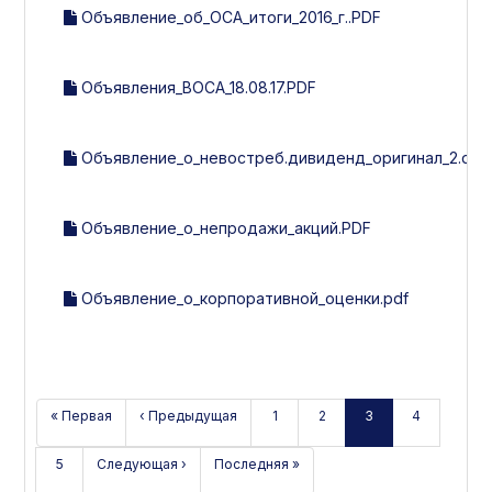
Объявление_об_ОСА_итоги_2016_г..PDF
Объявления_ВОСА_18.08.17.PDF
Объявление_о_невостреб.дивиденд_оригинал_2.doc
Объявление_о_непродажи_акций.PDF
Объявление_о_корпоративной_оценки.pdf
« Первая
‹ Предыдущая
1
2
3
4
5
Следующая ›
Последняя »