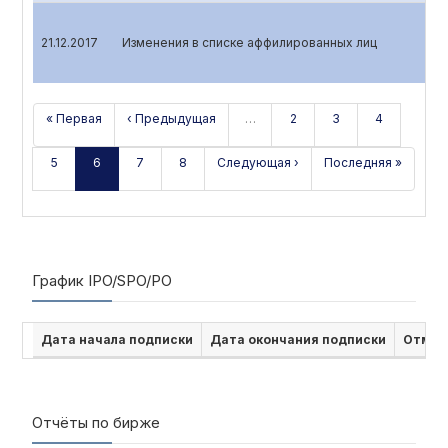
21.12.2017
Изменения в списке аффилированных лиц
« Первая
‹ Предыдущая
…
2
3
4
5
6
7
8
Следующая ›
Последняя »
График IPO/SPO/PO
Дата начала подписки
Дата окончания подписки
Отмен
Отчёты по бирже