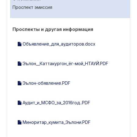
Проспект эмиссия
Проспекты и другая информация
Объявление_для_аудиторов.docx
Эълон__Каттакургон_ёг-мой_НТАУЙ.PDF
Эълон-обявление.PDF
Аудит_и_МСФО_за_2016год..PDF
Миноритар_кумита_Эълони.PDF