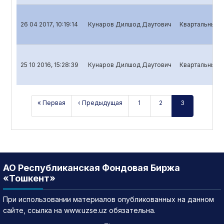
26 04 2017, 10:19:14
Кунаров Дилшод Даутович
Квартальный о
25 10 2016, 15:28:39
Кунаров Дилшод Даутович
Квартальный о
« Первая
‹ Предыдущая
1
2
3
АО Республиканская Фондовая Биржа
«Тошкент»
При использовании материалов опубликованных на данном
сайте, ссылка на www.uzse.uz обязательна.