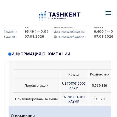
Togg
navig
amkorbank> ATB)
UZMK (<O'zmetkombinat> AJ)
79
6,099
я :
Цена закрытия :
95.49
( — 0.0 )
6,400
( — 0.0 )
ий сделки :
Цена последний сделки :
07.08.2026
07.08.2026
й сделки :
Дата последней сделки :
ИНФОРМАЦИЯ О КОМПАНИИ
Код ЦБ
Количество
Но
UZ7017610005
Простые акции
5,539,816
KAYM
UZ701761K017
Привилегированные акции
14,898
KAYMP
О компании