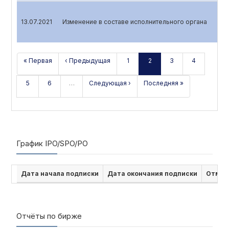
13.07.2021
Изменение в составе исполнительного органа
« Первая
‹ Предыдущая
1
2
3
4
5
6
…
Следующая ›
Последняя »
График IPO/SPO/PO
Дата начала подписки
Дата окончания подписки
Отмен
Отчёты по бирже