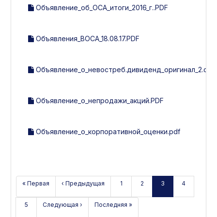
Объявление_об_ОСА_итоги_2016_г..PDF
Объявления_ВОСА_18.08.17.PDF
Объявление_о_невостреб.дивиденд_оригинал_2.doc
Объявление_о_непродажи_акций.PDF
Объявление_о_корпоративной_оценки.pdf
« Первая
‹ Предыдущая
1
2
3
4
5
Следующая ›
Последняя »