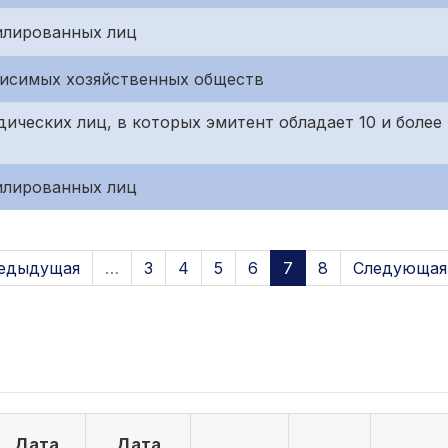
илированных лиц
висимых хозяйственных обществ
ических лиц, в которых эмитент обладает 10 и боле
илированных лиц
редыдущая
…
3
4
5
6
7
8
Следующая 
Дата
Дата