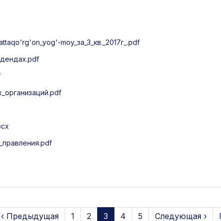
aqo'rg'on_yog'-moy_за_3_кв._2017г_.pdf
дендах.pdf
f
_организаций.pdf
ocx
правления.pdf
‹ Предыдущая
1
2
3
4
5
Следующая ›