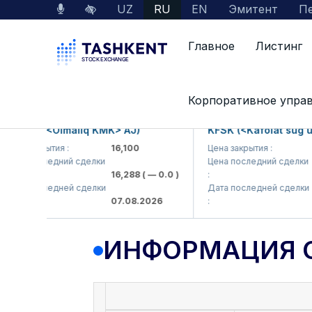
UZ
RU
EN
Эмитент
Пе
Главное
Листинг
Данные по рынку
Информация о компании
Корпоративное упра
MKP (<Olmaliq KMK> AJ)
KFSK (<Kafolat sug'urta
а закрытия :
16,100
Цена закрытия :
82
на последний сделки
Цена последний сделки
16,288
( — 0.0 )
:
83.
та последней сделки
Дата последней сделки
07.08.2026
:
07.
ИНФОРМАЦИЯ 