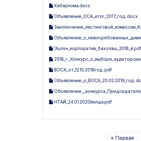
Хабарнома.docx
Объявление_ОСА_итог_2017_год..docx
Закллючение_листинговой_комиссии_Katt
Объявление_о_невосребованных_диви
Эълон_корпоратив_бахолаш_2018_й.pd
2018_г._Конкурс_о_выборе_аудиторских
ВОСА_от_12.10.2018год..pdf
Объявление_о_ВОСА_20.02.2019_год..d
Объявление__конкурса_Председателя_
НТАЙ_24.01.2020йилда.pdf
« Первая