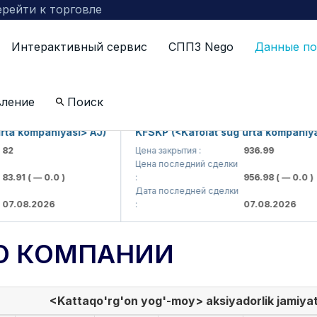
рейти к торговле
Интерактивный сервис
СППЗ Nego
Данные по
вление
Поиск
 kompaniyasi> AJ)
KFSKP (<Kafolat sug'urta kompaniyasi>
Цена закрытия :
936.99
Цена последний сделки
91
( — 0.0 )
:
956.98
( — 0.0 )
Дата последней сделки
08.2026
:
07.08.2026
О КОМПАНИИ
<Kattaqo'rg'on yog'-moy> aksiyadorlik jamiyat