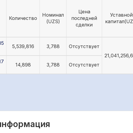
Цена
Номинал
Уставной
Количество
последней
(UZS)
капитал(UZ
сделки
05
5,539,816
3,788
Отсутствует
21,041,256,
17
14,898
3,788
Отсутствует
 информация