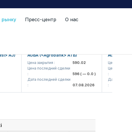
 рынку
Пресс-центр
О нас
 AJ)
AGBA (<Agrobank> ATB)
AGBAP (<Agrob
Цена закрытия :
590.02
Цена закрытия :
Цена последний сделки
Цена последний 
:
596
( — 0.0 )
:
Дата последней сделки
Дата последней 
:
07.08.2026
:
i