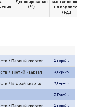
а
Депонирование
выставленных
выкуплен
жения
(%)
на подписку
по подпи
(ед.)
(ед.)
ств / Первый квартал
Перейти
ств / Третий квартал
Перейти
ств / Второй квартал
Перейти
Перейти
ств / Первый квартал
Перейти