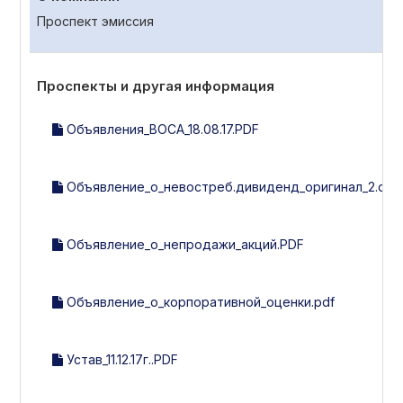
Проспект эмиссия
Проспекты и другая информация
Объявления_ВОСА_18.08.17.PDF
Объявление_о_невостреб.дивиденд_оригинал_2.doc
Объявление_о_непродажи_акций.PDF
Объявление_о_корпоративной_оценки.pdf
Устав_11.12.17г..PDF