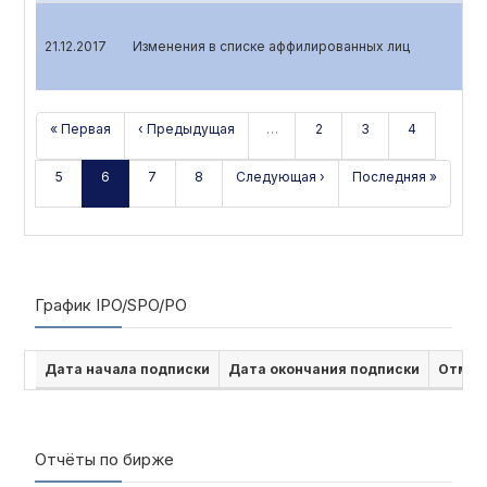
21.12.2017
Изменения в списке аффилированных лиц
« Первая
‹ Предыдущая
…
2
3
4
5
6
7
8
Следующая ›
Последняя »
График IPO/SPO/PO
Дата начала подписки
Дата окончания подписки
Отмен
Отчёты по бирже