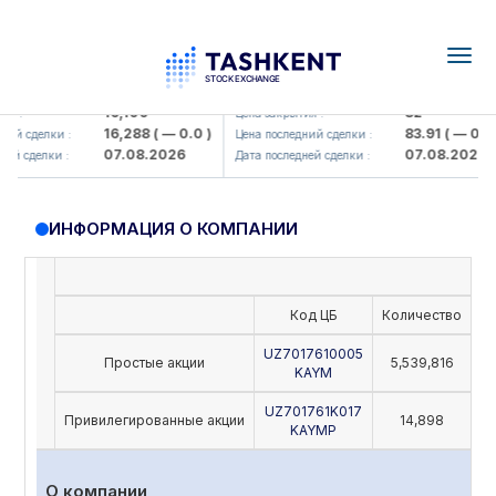
Togg
navig
Olmaliq KMK> AJ)
KFSK (<Kafolat sug'urta kompaniy
16,100
82
 :
Цена закрытия :
16,288
( — 0.0 )
83.91
( — 0.0 )
ий сделки :
Цена последний сделки :
07.08.2026
07.08.2026
й сделки :
Дата последней сделки :
ИНФОРМАЦИЯ О КОМПАНИИ
Код ЦБ
Количество
Но
UZ7017610005
Простые акции
5,539,816
KAYM
UZ701761K017
Привилегированные акции
14,898
KAYMP
О компании