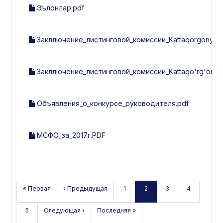
Эълонлар.pdf
Закллючение_листинговой_комиссии_Kattaqorgonyog-m
Закллючение_листинговой_комиссии_Kattaqo'rg'on_yo
Объявления_о_конкурсе_руководителя.pdf
МСФО_за_2017г.PDF
« Первая
‹ Предыдущая
1
2
3
4
5
Следующая ›
Последняя »