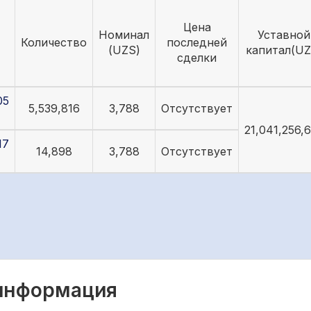
Цена
Номинал
Уставной
Количество
последней
(UZS)
капитал(UZ
сделки
05
5,539,816
3,788
Отсутствует
21,041,256,
17
14,898
3,788
Отсутствует
 информация