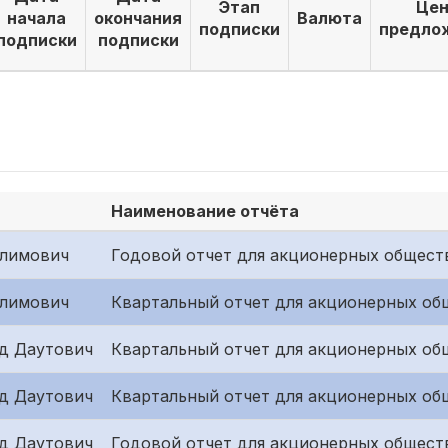
Этап
Цен
начала
окончания
Валюта
подписки
предло
подписки
подписки
Наименование отчёта
Олимович
Годовой отчет для акционерных общест
Олимович
Квартальный отчет для акционерных об
д Даутович
Квартальный отчет для акционерных общ
д Даутович
Квартальный отчет для акционерных общ
д Даутович
Годовой отчет для акционерных общест