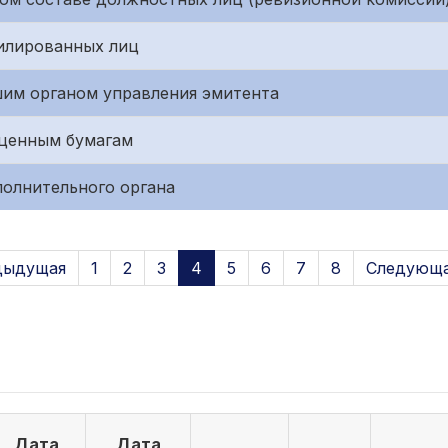
илированных лиц
им органом управления эмитента
 ценным бумагам
полнительного органа
дыдущая
1
2
3
4
5
6
7
8
Следующа
Дата
Дата