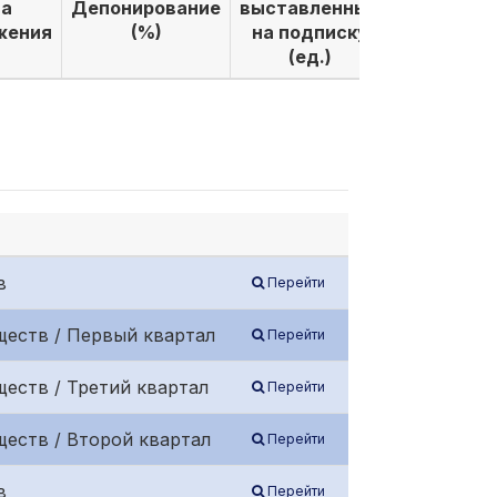
а
Депонирование
выставленных
выкуплен
жения
(%)
на подписку
по подпи
(ед.)
(ед.)
в
Перейти
ществ / Первый квартал
Перейти
еств / Третий квартал
Перейти
еств / Второй квартал
Перейти
в
Перейти