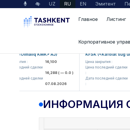
UZ
RU
EN
Эмитент
Пе
Главное
Листинг
Данные по рынку
Информация о компании
Корпоративное упра
MKP (<Olmaliq KMK> AJ)
KFSK (<Kafolat sug'urta
а закрытия :
16,100
Цена закрытия :
82
а последний сделки
Цена последний сделки
16,288
( — 0.0 )
:
83.
а последней сделки
Дата последней сделки
07.08.2026
:
07.
ИНФОРМАЦИЯ 