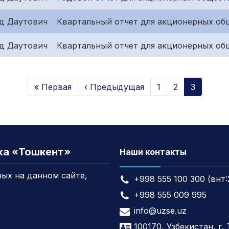
д Даутович
Квартальный отчет для акционерных об
д Даутович
Квартальный отчет для акционерных общ
« Первая
‹ Предыдущая
1
2
3
жа «Тошкент»
Наши контакты
ых на данном сайте,
+998 555 100 300 (внт:
+998 555 009 995
info@uzse.uz
100170, Узбекистан, г.