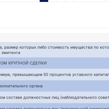
а, размер которых либо стоимость имущества по кото
в эмитента
ОМ КРУПНОЙ СДЕЛКИ
змере, превышающем 50 процентов уставного капита
полнительного органа
ом составе должностных лиц (наблюдательного совет
ом составе должностных лиц (ревизионной комиссии