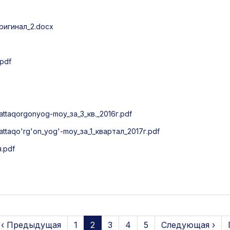
игинал_2.docx
pdf
taqorgonyog-moy_за_3_кв._2016г.pdf
taqo'rg'on_yog'-moy_за_1_квартал_2017г.pdf
.pdf
‹ Предыдущая
1
2
3
4
5
Следующая ›