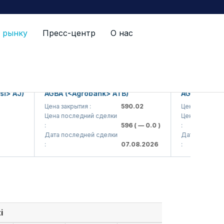
 рынку
Пресс-центр
О нас
 AJ)
AGBA (<Agrobank> ATB)
AGBAP (<Agrob
Цена закрытия :
590.02
Цена закрытия :
Цена последний сделки
Цена последний 
:
596
( — 0.0 )
:
Дата последней сделки
Дата последней 
:
07.08.2026
:
i