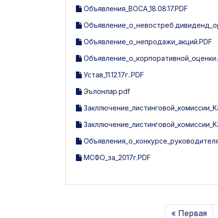
Объявления_ВОСА_18.08.17.PDF
Объявление_о_невостреб.дивиденд_ор
Объявление_о_непродажи_акций.PDF
Объявление_о_корпоративной_оценки.
Устав_11.12.17г..PDF
Эълонлар.pdf
Закллючение_листинговой_комиссии_Kat
Закллючение_листинговой_комиссии_Kat
Объявления_о_конкурсе_руководителя
МСФО_за_2017г.PDF
« Первая