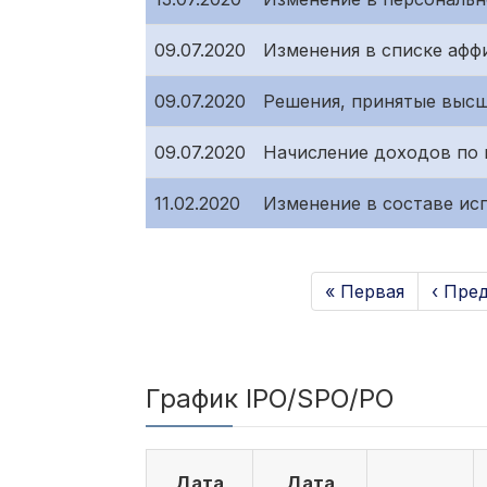
09.07.2020
Изменения в списке афф
09.07.2020
Решения, принятые высш
09.07.2020
Начисление доходов по
11.02.2020
Изменение в составе ис
« Первая
‹ Пре
График IPO/SPO/PO
Дата
Дата