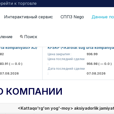
рейти к торговле
Интерактивный сервис
СППЗ Nego
Данные по
вление
Поиск
 kompaniyasi> AJ)
KFSKP (<Kafolat sug'urta kompaniyasi>
Цена закрытия :
936.99
Цена последний сделки
91
( — 0.0 )
:
956.98
( — 0.0 )
Дата последней сделки
08.2026
:
07.08.2026
О КОМПАНИИ
<Kattaqo'rg'on yog'-moy> aksiyadorlik jamiyat