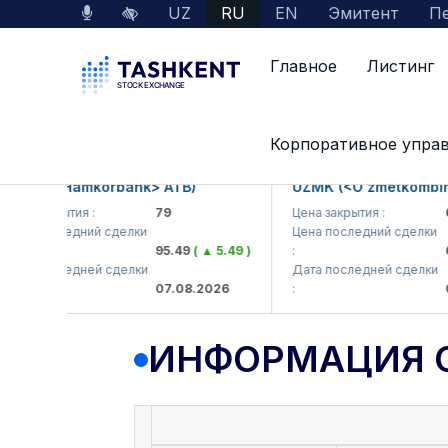
UZ
RU
EN
Эмитент
Пе
Главное
Листинг
Данные по рынку
Информация о компании
Корпоративное упра
B (<Hamkorbank> ATB)
UZMK (<O'zmetkombinat> 
 закрытия :
79
Цена закрытия :
6,09
 последний сделки
Цена последний сделки
95.49
( ▲ 5.49 )
:
6,40
 последней сделки
Дата последней сделки
07.08.2026
:
07.0
ИНФОРМАЦИЯ 