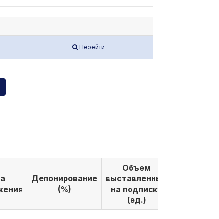
Перейти
Объем
Объем
а
Депонирование
выставленных
выкуплен
жения
(%)
на подписку
по подпи
(ед.)
(ед.)