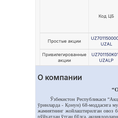
Код ЦБ
UZ70115000
Простые акции
UZAL
Привилегированные
UZ701150K0
акции
UZALP
О компании
“O
Ўзбекистон Республикаси “Ак
ўринларда - Қонун) 68-моддасига м
жамиятнинг жойлаштирилган овоз бе
рўйхатдан ўтган бўлса, акциядорлар