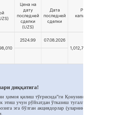
Цена на
дату
Дата
Рыночная
ой
последней
последней
капитализация
UZS)
сделки
сделки
(UZS)
(UZS)
2524.99
07.08.2026
98,010
1,012,794,106,269.14
лари диққатига!
ни ҳимоя қилиш тўғрисида”ги Қонунининг (кейинги
 этиш учун рўйхатдан ўтказиш тугалланган пайтда
зига эга бўлган акциядорлар (уларнинг вакиллари)
и.