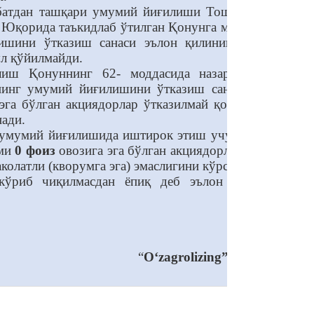
авбатдан ташқари умумий йиғилиши Тошкент шаҳри,
. Юқорида таъкидлаб ўтилган Қонунга мувофиқ, агар
ишини ўтказиш санаси эълон қилинишини, бунда
л қўйилмайди.
иш Қонуннинг 62- моддасида назарда тутилган
рнинг умумий йиғилишини ўтказиш санаси йигирма
эга бўлган акциядорлар ўтказилмай қолган умумий
нади.
и умумий йиғилишида иштирок этиш учун рўйхатдан
ами
0 фоиз
овозига эга бўлган акциядорлар (уларнинг
олатли (кворумга эга) эмаслигини кўрсатади.
 кўриб чиқилмасдан ёпиқ деб эълон қилинди ва
“
O‘zagrolizing” AJ Кузатув