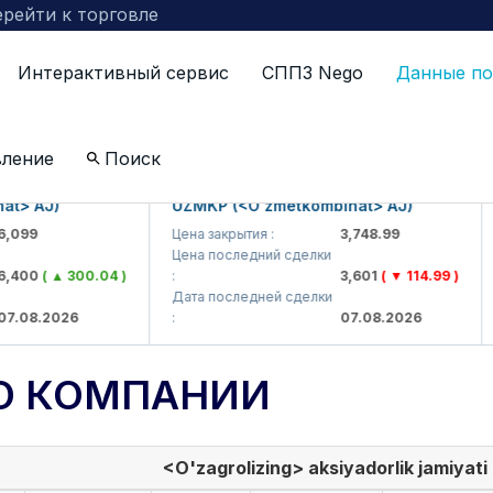
рейти к торговле
Интерактивный сервис
СППЗ Nego
Данные по
вление
Поиск
AJ)
UZMKP (<O'zmetkombinat> AJ)
KV
9
Цена закрытия :
3,748.99
Цен
Цена последний сделки
Цен
0
( ▲ 300.04 )
:
3,601
( ▼ 114.99 )
:
Дата последней сделки
Дат
8.2026
:
07.08.2026
:
О КОМПАНИИ
<O'zagrolizing> aksiyadorlik jamiyati