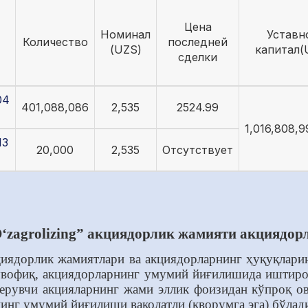
Цена
Номинал
Уставн
Количество
последней
(UZS)
капитал(
сделки
04
401,088,086
2,535
2524.99
1,016,808,9
13
20,000
2,535
Отсутствует
‘zagrolizing” акциядорлик жамияти акциядор
циядорлик жамиятлари ва акциядорларнинг ҳуқуқлари
увофиқ, акциядорларнинг умумий йиғилишида иштирок
рувчи акцияларнинг жами эллик фоизидан кўпроқ ово
нинг умумий йиғилиши ваколатли (кворумга эга) бўлад