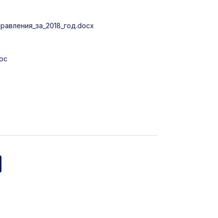
равления_за_2018_год.docx
oc