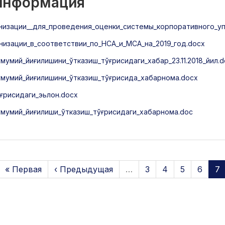
 информация
низации__для_проведения_оценки_системы_корпоративного_уп
изации_в_соответствии_по_НСА_и_МСА_на_2019_год.docx
умий_йиғилишини_ўтказиш_тўғрисидаги_хабар_23.11.2018_йил.d
умумий_йиғилишини_ўтказиш_тўғрисида_хабарнома.docx
ғрисидаги_эьлон.docx
мумий_йиғилиши_ўтказиш_тўғрисидаги_хабарнома.doc
« Первая
‹ Предыдущая
…
3
4
5
6
7