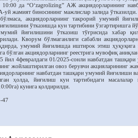
т 10:00 да “O‘zagrolizing” АЖ акциядорларининг н
А-уй жамият биносининг мажлислар залида ўтказилди
бўлмаса, акциядорларнинг такрорий умумий йиғил
иғилишини ўтказишда кун тартибини ўзгартиришга йў
умумий йиғилишини ўтказиш тўғрисида хабар қил
ирилади. Кворум бўлмаганлиги сабабли акциядорла
ақдирда, умумий йиғилишда иштирок этиш ҳуқуқига 
а бўлган акциядорларнинг реестрига мувофиқ аниқла
5 йил 4февралдаги 01/2025-сонли навбатдан ташқар
нинг жойлаштирилган овоз берувчи акцияларининг ж
кциядорларнинг навбатдан ташқари умумий йиғилиши вак
лган ҳолда, йиғилиш кун тартибидаги масалалар
10:00га) кунига қолдирилди.
-47