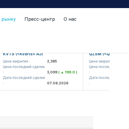
 рынку
Пресс-центр
О нас
TS (<Kvarts> AJ)
QZSM (<Qizilqumsement
а закрытия :
2,385
Цена закрытия :
1,
а последний сделки
Цена последний сделки
3,099
( ▲ 199.0 )
:
1,
а последней сделки
Дата последней сделки
07.08.2026
:
07