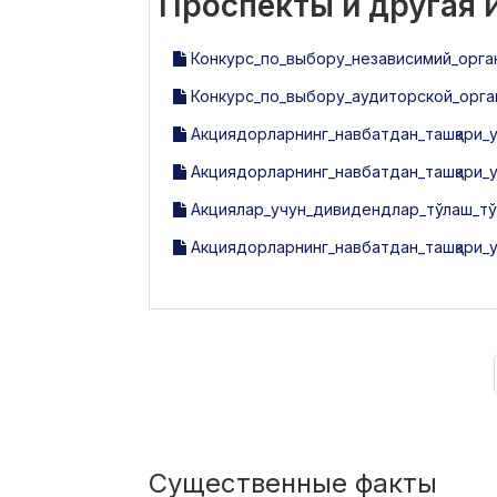
Проспекты и другая
Конкурс_по_выбору_независимий_орга
Конкурс_по_выбору_аудиторской_орган
Акциядорларнинг_навбатдан_ташқари_ум
Акциядорларнинг_навбатдан_ташқари_
Акциялар_учун_дивидендлар_тўлаш_тў
Акциядорларнинг_навбатдан_ташқари_у
Существенные факты