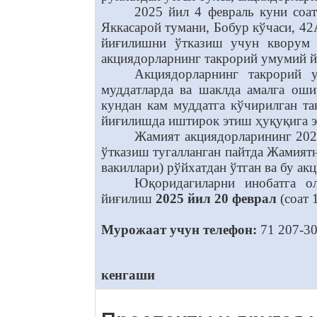
2025 йил 4 февраль куни соа
Яккасарой тумани, Бобур кўчаси, 42
йиғилишни ўтказиш учун кворум 
акциядорларнинг такрорий умумий й
Акциядорларнинг такрорий 
муддатларда ва шаклда амалга ош
кундан кам муддатга кўчирилган т
йиғилишда иштирок этиш ҳуқуқига эг
Жамият акциядорларининг 202
ўтказиш тугалланган пайтда Жамият
вакиллари) рўйхатдан ўтган ва бу а
Юқоридагиларни инобатга о
йиғилиш
2025 йил 20 феврал
(соат 
Мурожаат учун телефон:
71 207-30
кенгаши