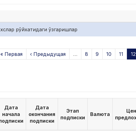
хслар рўйхатидаги ўзгаришлар
« Первая
‹ Предыдущая
…
8
9
10
11
12
Дата
Дата
Этап
Цен
начала
окончания
Валюта
подписки
предло
подписки
подписки