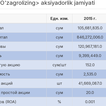
zagrolizing> aksiyadorlik jamiyati
Едн. изм.
2015 г.
ал
сум
105,681,835.0
итал
сум
846,272,006.0
ивы
сум
120,967,181.0
ь
сум
9,399,449.0
тую акцию
сум/шт
152.0
мость
сум
2,535.0
 акций
шт
41,669,087.0
 простой акции
сум
20.0
ов (ROA)
%
0.001