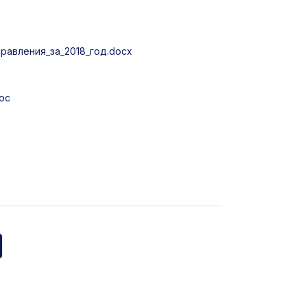
равления_за_2018_год.docx
oc