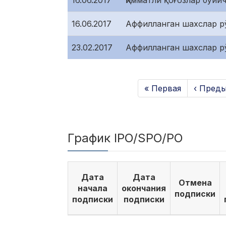
16.06.2017
Қимматли қоғозлар бўйи
16.06.2017
Аффилланган шахслар рў
23.02.2017
Аффилланган шахслар рў
« Первая
‹ Пред
График IPO/SPO/PO
Дата
Дата
Отмена
начала
окончания
подписки
подписки
подписки