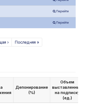
Перейти
Перейти
ая ›
Последняя »
Объем
Объем
а
Депонирование
выставленных
выкуплен
жения
(%)
на подписку
по подпи
(ед.)
(ед.)