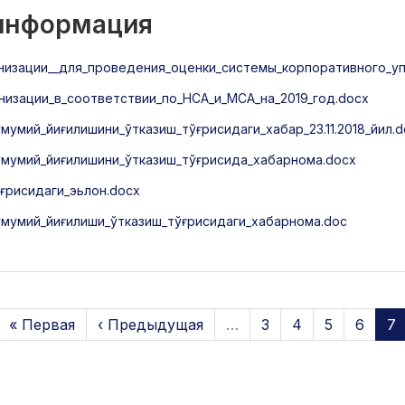
 информация
низации__для_проведения_оценки_системы_корпоративного_уп
изации_в_соответствии_по_НСА_и_МСА_на_2019_год.docx
умий_йиғилишини_ўтказиш_тўғрисидаги_хабар_23.11.2018_йил.d
умумий_йиғилишини_ўтказиш_тўғрисида_хабарнома.docx
ғрисидаги_эьлон.docx
мумий_йиғилиши_ўтказиш_тўғрисидаги_хабарнома.doc
« Первая
‹ Предыдущая
…
3
4
5
6
7