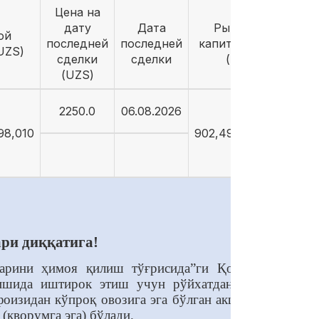
Цена на
дату
Дата
Рыночная
ой
последней
последней
капитализация
UZS)
сделки
сделки
(UZS)
(UZS)
2250.0
06.08.2026
98,010
902,498,893,500
ари диққатига!
ларини ҳимоя қилиш тўғрисида”ги Қонунининг
лишида иштирок этиш учун рўйхатдан ўтказиш
оизидан кўпроқ овозига эга бўлган акциядорлар
(кворумга эга) бўлади.