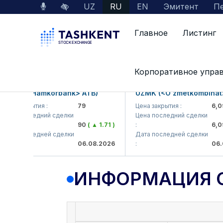
UZ
RU
EN
Эмитент
Пе
Главное
Листинг
Данные по рынку
Информация о компании
Корпоративное упра
B (<Hamkorbank> ATB)
UZMK (<O'zmetkombinat> AJ
 закрытия :
79
Цена закрытия :
6,099
 последний сделки
Цена последний сделки
90
( ▲ 1.71 )
:
6,099.9
 последней сделки
Дата последней сделки
06.08.2026
:
06.08.2
ИНФОРМАЦИЯ 