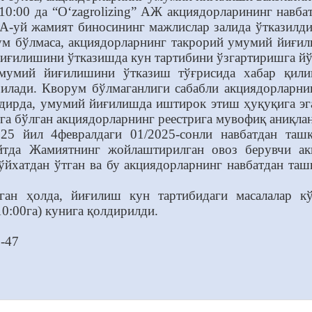
 10:00 да “O‘zagrolizing” АЖ акциядорларининг нав
2А-уй жамият биносининг мажлислар залида ўтказилд
ум бўлмаса, акциядорларнинг такрорий умумий йиғил
иғилишини ўтказишда кун тартибини ўзгартиришга йў
мумий йиғилишини ўтказиш тўғрисида хабар қили
рилади. Кворум бўлмаганлиги сабабли акциядорларн
қдирда, умумий йиғилишда иштирок этиш ҳуқуқига эг
а бўлган акциядорларнинг реестрига мувофиқ аниқла
025 йил 4февралдаги 01/2025-сонли навбатдан та
айтда Жамиятнинг жойлаштирилган овоз берувчи 
рўйхатдан ўтган ва бу акциядорларнинг навбатдан та
ган ҳолда, йиғилиш кун тартибидаги масалалар к
10:00га) кунига қолдирилди.
-47