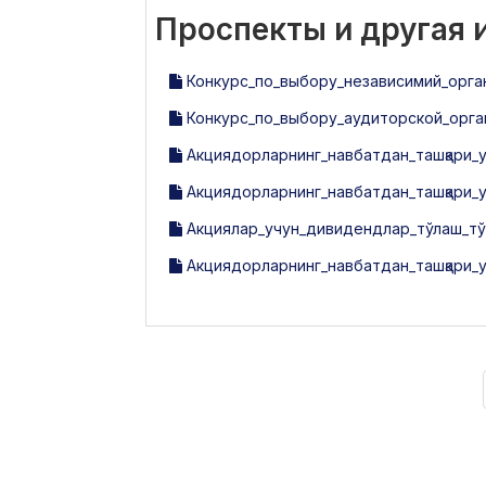
Проспекты и другая
Конкурс_по_выбору_независимий_орга
Конкурс_по_выбору_аудиторской_орган
Акциядорларнинг_навбатдан_ташқари_ум
Акциядорларнинг_навбатдан_ташқари_
Акциялар_учун_дивидендлар_тўлаш_тў
Акциядорларнинг_навбатдан_ташқари_у