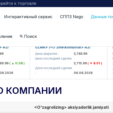
рейти к торговле
Интерактивный сервис
СППЗ Nego
Данные по
вление
Поиск
)
UZMKP (<O'zmetkombinat> AJ)
KVTS
Цена закрытия :
3,748.99
Цена 
Цена последний сделки
Цена 
6
( ▲ 0.08 )
:
3,715.99
( ▼ 8.01 )
:
Дата последней сделки
Дата 
026
:
06.08.2026
:
О КОМПАНИИ
<O'zagrolizing> aksiyadorlik jamiyati