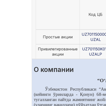
Код ЦБ
UZ70115000
Простые акции
UZAL
Привилегированные
UZ701150K0
акции
UZALP
О компании
“O‘
Ўзбекистон Республикаси “А
(кейинги ўринларда - Қонун) 68-
тугалланган пайтда жамиятнинг жой
(уларнинг вакиллари) рўйхатдан ўтга