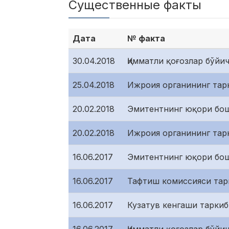
Существенные факты
Дата
№ факта
30.04.2018
Қимматли қоғозлар бўйи
25.04.2018
Ижроия органининг тарк
20.02.2018
Эмитентнинг юқори бошқ
20.02.2018
Ижроия органининг тарк
16.06.2017
Эмитентнинг юқори бошқ
16.06.2017
Тафтиш комиссияси тарк
16.06.2017
Кузатув кенгаши таркиб