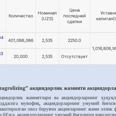
Цена
Номинал
Уставн
Количество
последней
(UZS)
капитал(
сделки
04
401,088,086
2,535
2250.0
1,016,808,9
13
20,000
2,535
Отсутствует
zagrolizing” акциядорлик жамияти акциядорл
кциядорлик жамиятлари ва акциядорларнинг ҳуқуқ
моддасига мувофиқ, акциядорларнинг умумий йиғи
лаштирилган овоз берувчи акцияларнинг жами эллик ф
н бўлса, акциядорларнинг умумий йиғилиши ваколатли 