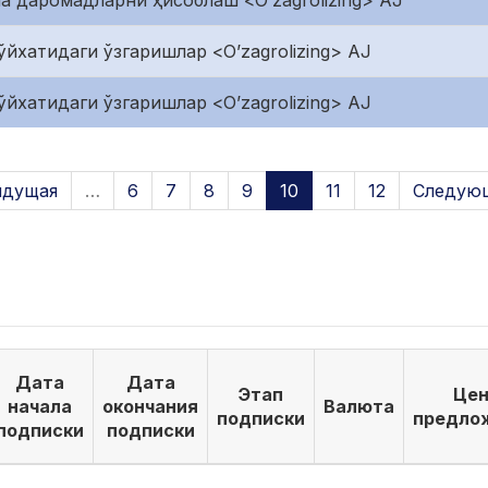
ча даромадларни ҳисоблаш <O’zagrolizing> AJ
йхатидаги ўзгаришлар <O’zagrolizing> AJ
йхатидаги ўзгаришлар <O’zagrolizing> AJ
ыдущая
…
6
7
8
9
10
11
12
Следующ
Дата
Дата
Этап
Цен
начала
окончания
Валюта
подписки
предло
подписки
подписки