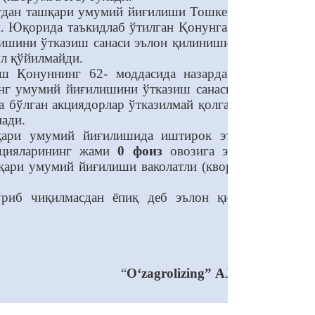
батдан ташқари умумий йиғилиши Тошкент шаҳри,
и. Юқорида таъкидлаб ўтилган Қонунга мувофиқ,
ишини ўтказиш санаси эълон қилинишини, бунда
л қўйилмайди.
ш Қонуннинг 62- моддасида назарда тутилган
инг умумий йиғилишини ўтказиш санаси йигирма
а бўлган акциядорлар ўтказилмай қолган умумий
нади.
шқари умумий йиғилишида иштирок этиш учун
акцияларининг жами
0 фоиз
овозига эга бўлган
шқари умумий йиғилиши ваколатли (кворумга эга)
ўриб чиқилмасдан ёпиқ деб эълон қилинди ва
“
O‘zagrolizing” AJ Кузатув