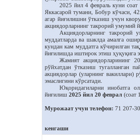
2025 йил 4 февраль куни соат
Яккасарой тумани, Бобур кўчаси, 4
агар йиғилишни ўтказиш учун квор
акциядорларнинг такрорий умумий й
Акциядорларнинг такрорий у
муддатларда ва шаклда амалга оши
кундан кам муддатга кўчирилган та
йиғилишда иштирок этиш ҳуқуқига эг
Жамият акциядорларининг 2
рўйхатдан ўтказиш тугалланган п
акциядорлар (уларнинг вакиллари) 
эмаслигини кўрсатади.
Юқоридагиларни инобатга ол
йиғилиш
2025 йил 20 феврал
(соат 
Мурожаат учун телефон:
71 207-30
кенгаши