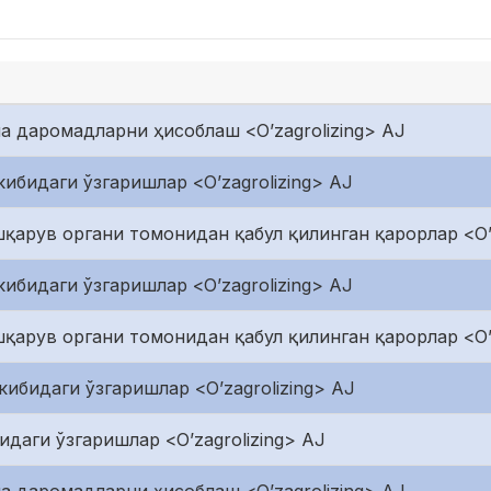
ча даромадларни ҳисоблаш <O’zagrolizing> AJ
ибидаги ўзгаришлар <O’zagrolizing> AJ
арув органи томонидан қабул қилинган қарорлар <O’z
ибидаги ўзгаришлар <O’zagrolizing> AJ
арув органи томонидан қабул қилинган қарорлар <O’z
ибидаги ўзгаришлар <O’zagrolizing> AJ
идаги ўзгаришлар <O’zagrolizing> AJ