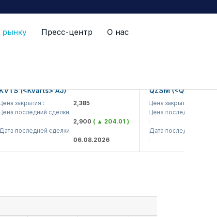
 рынку
Пресс-центр
О нас
 (<Kvarts> AJ)
QZSM (<Qizilqumsement
закрытия :
2,385
Цена закрытия :
1,
последний сделки
Цена последний сделки
2,900
( ▲ 204.01 )
:
1,
последней сделки
Дата последней сделки
06.08.2026
:
06