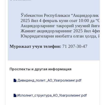
Ўзбекистон Республикаси “Акциядорлик жам
2025 йил 4 февраль куни соат 10:00 да “
Акциядорларнинг такрорий умумий йиғилиш
Жамият акциядорларининг 2025 йил 4февра
Юқоридагиларни инобатга олган ҳолда, йиғ
Мурожаат учун телефон:
71 207-30-47
Проспекты и другая информация
Дивиденд_полит._АО_Узагролизинг.pdf
Исполнит_структура_АО_Узагролизинг.pdf