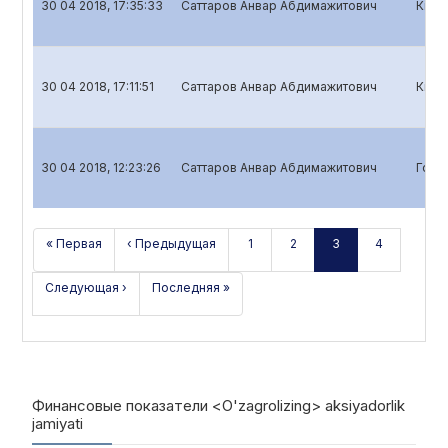
30 04 2018, 17:35:33
Саттаров Анвар Абдимажитович
Квар
30 04 2018, 17:11:51
Саттаров Анвар Абдимажитович
Квар
30 04 2018, 12:23:26
Саттаров Анвар Абдимажитович
Годо
« Первая
‹ Предыдущая
1
2
3
4
Следующая ›
Последняя »
Финансовые показатели <O'zagrolizing> aksiyadorlik
jamiyati