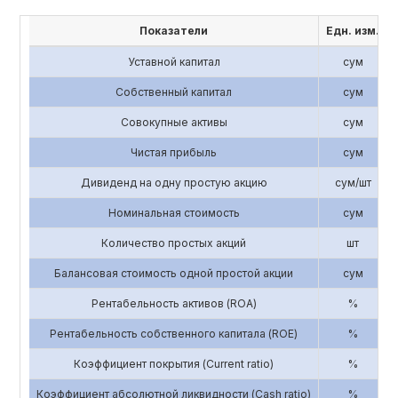
Показатели
Едн. изм.
Уставной капитал
сум
Собственный капитал
сум
Совокупные активы
сум
Чистая прибыль
сум
Дивиденд на одну простую акцию
сум/шт
Номинальная стоимость
сум
Количество простых акций
шт
Балансовая стоимость одной простой акции
сум
Рентабельность активов (ROA)
%
Рентабельность собственного капитала (ROE)
%
Коэффициент покрытия (Current ratio)
%
Коэффициент абсолютной ликвидности (Cash ratio)
%