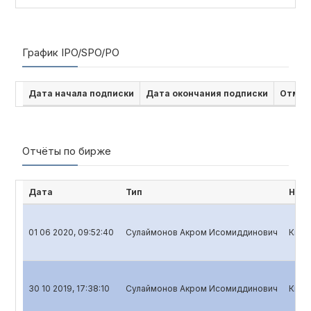
График IPO/SPO/PO
Дата начала подписки
Дата окончания подписки
Отмен
Отчёты по бирже
Дата
Тип
Наим
01 06 2020, 09:52:40
Сулаймонов Акром Исомиддинович
Квар
30 10 2019, 17:38:10
Сулаймонов Акром Исомиддинович
Квар