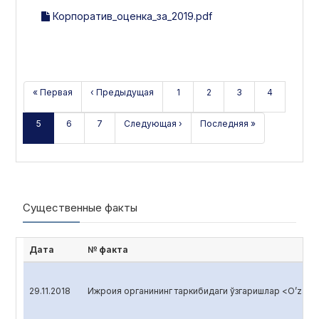
Корпоратив_оценка_за_2019.pdf
« Первая
‹ Предыдущая
1
2
3
4
5
6
7
Следующая ›
Последняя »
Существенные факты
Дата
№ факта
29.11.2018
Ижроия органининг таркибидаги ўзгаришлар <O’zagro