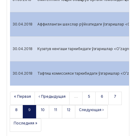
30.04.2018
Аффилланган шахслар рўйхатидаги ўзгаришлар <O’zag
30.04.2018
Кузатув кенгаши таркибидаги ўзгаришлар <O’zagroliz
30.04.2018
Тафтиш комиссияси таркибидаги ўзгаришлар <O’zagro
« Первая
‹ Предыдущая
…
5
6
7
8
9
10
11
12
Следующая ›
Последняя »