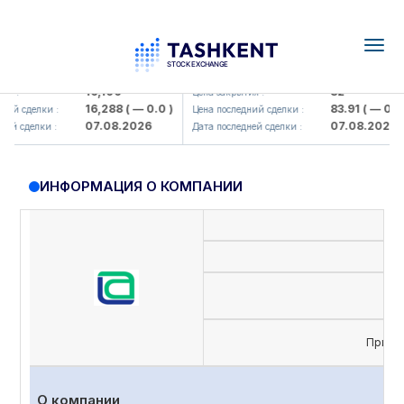
Togg
navig
lmaliq KMK> AJ)
KFSK (<Kafolat sug'urta kompaniya
16,100
82
 :
Цена закрытия :
16,288
( — 0.0 )
83.91
( — 0.0 )
й сделки :
Цена последний сделки :
07.08.2026
07.08.2026
й сделки :
Дата последней сделки :
ИНФОРМАЦИЯ О КОМПАНИИ
Приви
О компании