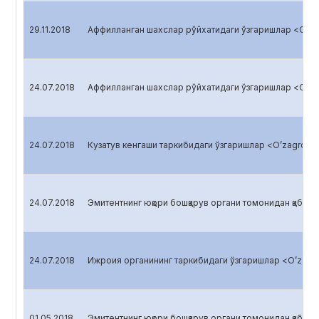
29.11.2018
Аффилланган шахслар рўйхатидаги ўзгаришлар <O’zag
24.07.2018
Аффилланган шахслар рўйхатидаги ўзгаришлар <O’zag
24.07.2018
Кузатув кенгаши таркибидаги ўзгаришлар <O’zagroliz
24.07.2018
Эмитентнинг юқори бошқарув органи томонидан қабул қи
24.07.2018
Ижроия органининг таркибидаги ўзгаришлар <O’zagro
01.05.2018
Эмитентнинг юқори бошқарув органи томонидан қабул қи