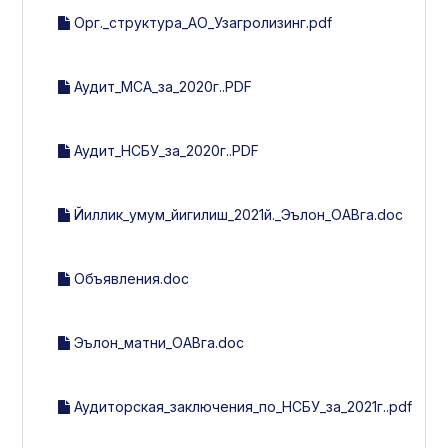
Орг._структура_АО_Узагролизинг.pdf
Аудит_МСА_за_2020г..PDF
Аудит_НСБУ_за_2020г..PDF
Йиллик_умум_йигилиш_2021й._Эълон_ОАВга.doc
Объявления.doc
Эълон_матни_ОАВга.doc
Аудиторская_заключения_по_НСБУ_за_2021г..pdf