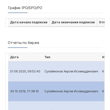
График IPO/SPO/PO
Дата начала подписки
Дата окончания подписки
Отмен
Отчёты по бирже
Дата
Тип
Наим
01 06 2020, 09:52:40
Сулаймонов Акром Исомиддинович
Квар
30 10 2019, 17:38:10
Сулаймонов Акром Исомиддинович
Квар