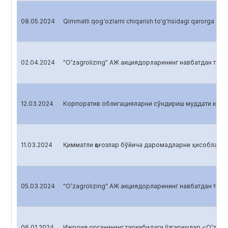
08.05.2024
Qimmatli qog‘ozlarni chiqarish to‘g‘risidagi qarorga o‘zga
02.04.2024
"O’zagrolizing" АЖ акциядорларининг навбатдан ташқ
12.03.2024
Корпоратив облигацияларни сўндириш муддати келг
11.03.2024
Қимматли қоғозлар бўйича даромадларни ҳисоблаш
05.03.2024
"O’zagrolizing" АЖ акциядорларининг навбатдан ташқ
06.01.2024
Ижроия органининг таркибидаги ўзгаришлар <O’zagro