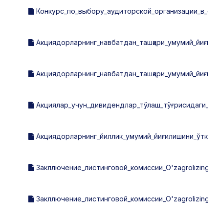
Конкурс_по_выбору_аудиторской_организации_в_соо
Акциядорларнинг_навбатдан_ташқари_умумий_йиғилиш
Акциядорларнинг_навбатдан_ташқари_умумий_йиғили
Акциялар_учун_дивидендлар_тўлаш_тўғрисидаги_эь
Акциядорларнинг_йиллик_умумий_йиғилишини_ўткази
Закллючение_листинговой_комиссии_O'zagrolizing_за
Закллючение_листинговой_комиссии_O'zagrolizing_за_