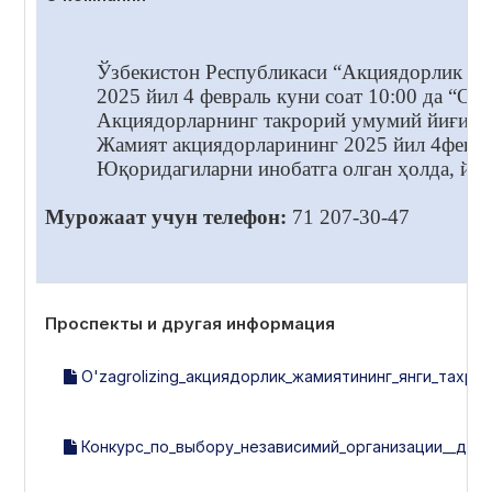
Ўзбекистон Республикаси “Акциядорлик жам
2025 йил 4 февраль куни соат 10:00 да “
Акциядорларнинг такрорий умумий йиғилиш
Жамият акциядорларининг 2025 йил 4февра
Юқоридагиларни инобатга олган ҳолда, йиғ
Мурожаат учун телефон:
71 207-30-47
Проспекты и другая информация
O'zagrolizing_акциядорлик_жамиятининг_янги_тахрирд
Конкурс_по_выбору_независимий_организации__для_