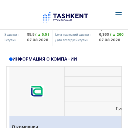
Togg
navig
amkorbank> ATB)
UZMK (<O'zmetkombinat> AJ)
79
6,099
 :
Цена закрытия :
95.5
( ▲ 5.5 )
6,360
( ▲ 260.04 )
й сделки :
Цена последний сделки :
07.08.2026
07.08.2026
й сделки :
Дата последней сделки :
ИНФОРМАЦИЯ О КОМПАНИИ
Приви
О компании