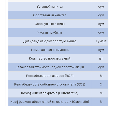
Уставной капитал
сум
Собственный капитал
сум
Совокупные активы
сум
Чистая прибыль
сум
Дивиденд на одну простую акцию
сум/шт
Номинальная стоимость
сум
Количество простых акций
шт
Балансовая стоимость одной простой акции
сум
Рентабельность активов (ROA)
%
Рентабельность собственного капитала (ROE)
%
Коэффициент покрытия (Current ratio)
%
Коэффициент абсолютной ликвидности (Cash ratio)
%