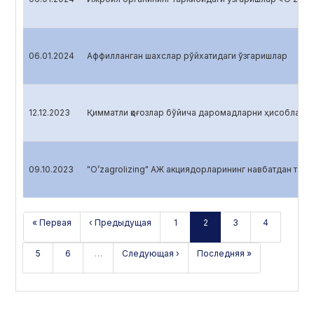
06.01.2024
Аффилланган шахслар рўйхатидаги ўзгаришлар
12.12.2023
Қимматли қоғозлар бўйича даромадларни ҳисоблаш <O
09.10.2023
"O’zagrolizing" АЖ акциядорларининг навбатдан ташқ
« Первая
‹ Предыдущая
1
2
3
4
5
6
…
Следующая ›
Последняя »