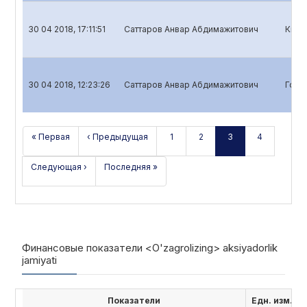
30 04 2018, 17:11:51
Саттаров Анвар Абдимажитович
Квар
30 04 2018, 12:23:26
Саттаров Анвар Абдимажитович
Годо
« Первая
‹ Предыдущая
1
2
3
4
Следующая ›
Последняя »
Финансовые показатели <O'zagrolizing> aksiyadorlik
jamiyati
Показатели
Едн. изм.