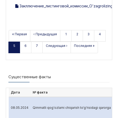
Закллючение_листинговой_комиссии_O'zagrolizing_за_
« Первая
‹ Предыдущая
1
2
3
4
5
6
7
Следующая ›
Последняя »
Существенные факты
Дата
№ факта
08.05.2024
Qimmatli qog‘ozlarni chiqarish to‘g‘risidagi qarorga o‘zga