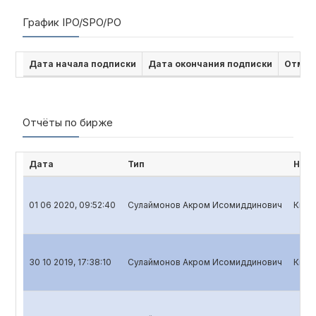
График IPO/SPO/PO
Дата начала подписки
Дата окончания подписки
Отмен
Отчёты по бирже
Дата
Тип
Наим
01 06 2020, 09:52:40
Сулаймонов Акром Исомиддинович
Квар
30 10 2019, 17:38:10
Сулаймонов Акром Исомиддинович
Квар