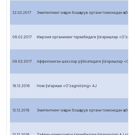
22.02.2017
Эмитентнинг юқори бошқарув органи томонидан қабул қи
09.02.2017
Ижроия органининг таркибидаги ўзгаришлар <O’zagro
09.02.2017
Аффилланган шахслар рўйхатидаги ўзгаришлар <O’zag
16.12.2016
Ном ўзгариши <O’zagrolizing> AJ
12.12.2016
Эмитентнинг юқори бошқарув органи томонидан қабул қи
12.12.2016
Тафтиш комиссияси таркибидаги ўзгаришлар AJ <O'zqi