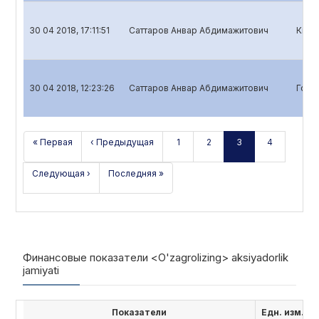
30 04 2018, 17:11:51
Саттаров Анвар Абдимажитович
Квар
30 04 2018, 12:23:26
Саттаров Анвар Абдимажитович
Годо
« Первая
‹ Предыдущая
1
2
3
4
Следующая ›
Последняя »
Финансовые показатели <O'zagrolizing> aksiyadorlik
jamiyati
Показатели
Едн. изм.