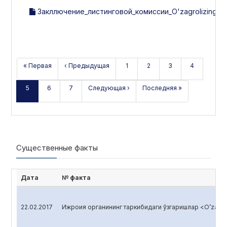
Закллючение_листинговой_комиссии_O'zagrolizing_за_
« Первая
‹ Предыдущая
1
2
3
4
5
6
7
Следующая ›
Последняя »
Существенные факты
Дата
№ факта
22.02.2017
Ижроия органининг таркибидаги ўзгаришлар <O’zagro