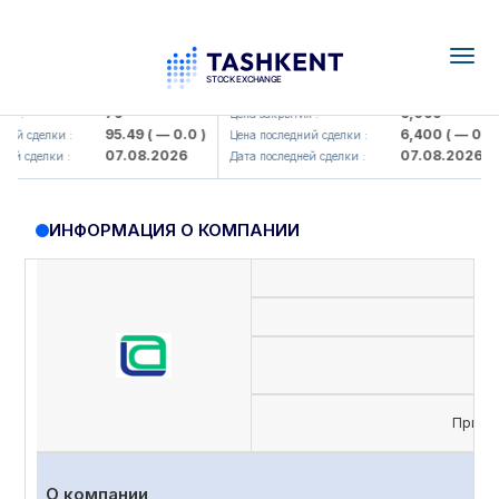
Togg
navig
amkorbank> ATB)
UZMK (<O'zmetkombinat> AJ)
79
6,099
 :
Цена закрытия :
95.49
( — 0.0 )
6,400
( — 0.0 )
й сделки :
Цена последний сделки :
07.08.2026
07.08.2026
й сделки :
Дата последней сделки :
ИНФОРМАЦИЯ О КОМПАНИИ
Приви
О компании