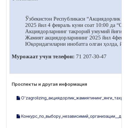
Ўзбекистон Республикаси “Акциядорлик жам
2025 йил 4 февраль куни соат 10:00 да “
Акциядорларнинг такрорий умумий йиғилиш
Жамият акциядорларининг 2025 йил 4февра
Юқоридагиларни инобатга олган ҳолда, йиғ
Мурожаат учун телефон:
71 207-30-47
Проспекты и другая информация
O'zagrolizing_акциядорлик_жамиятининг_янги_тахрирд
Конкурс_по_выбору_независимий_организации__для_