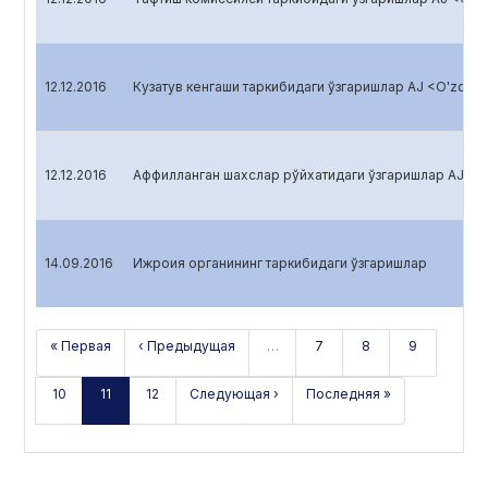
12.12.2016
Кузатув кенгаши таркибидаги ўзгаришлар AJ <O'zqishl
12.12.2016
Аффилланган шахслар рўйхатидаги ўзгаришлар AJ <O'z
14.09.2016
Ижроия органининг таркибидаги ўзгаришлар
« Первая
‹ Предыдущая
…
7
8
9
10
11
12
Следующая ›
Последняя »