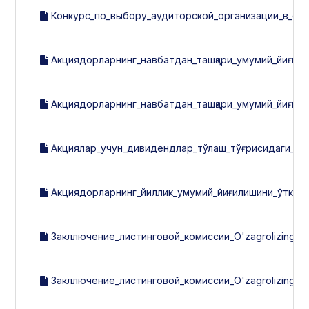
Конкурс_по_выбору_аудиторской_организации_в_соо
Акциядорларнинг_навбатдан_ташқари_умумий_йиғилиш
Акциядорларнинг_навбатдан_ташқари_умумий_йиғили
Акциялар_учун_дивидендлар_тўлаш_тўғрисидаги_эь
Акциядорларнинг_йиллик_умумий_йиғилишини_ўткази
Закллючение_листинговой_комиссии_O'zagrolizing_за
Закллючение_листинговой_комиссии_O'zagrolizing_за_