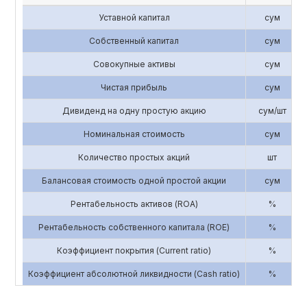
Уставной капитал
сум
Собственный капитал
сум
Совокупные активы
сум
Чистая прибыль
сум
Дивиденд на одну простую акцию
сум/шт
Номинальная стоимость
сум
Количество простых акций
шт
Балансовая стоимость одной простой акции
сум
Рентабельность активов (ROA)
%
Рентабельность собственного капитала (ROE)
%
Коэффициент покрытия (Current ratio)
%
Коэффициент абсолютной ликвидности (Cash ratio)
%