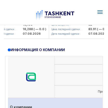
Togg
navig
Olmaliq KMK> AJ)
KFSK (<Kafolat sug'urta kompaniy
16,100
82
 :
Цена закрытия :
16,288
( — 0.0 )
83.91
( — 0.0 )
й сделки :
Цена последний сделки :
07.08.2026
07.08.2026
й сделки :
Дата последней сделки :
ИНФОРМАЦИЯ О КОМПАНИИ
Приви
О компании