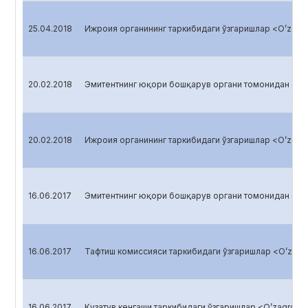
25.04.2018
Ижроия органининг таркибидаги ўзгаришлар <O’zagro
20.02.2018
Эмитентнинг юқори бошқарув органи томонидан қабу
20.02.2018
Ижроия органининг таркибидаги ўзгаришлар <O’zagro
16.06.2017
Эмитентнинг юқори бошқарув органи томонидан қабу
16.06.2017
Тафтиш комиссияси таркибидаги ўзгаришлар <O’zagro
16.06.2017
Кузатув кенгаши таркибидаги ўзгаришлар <O’zagroliz