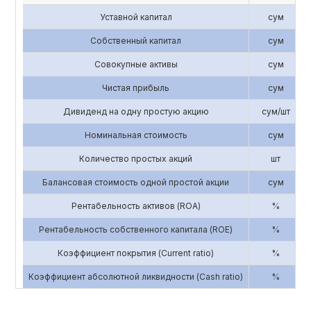
Уставной капитал
сум
Собственный капитал
сум
Совокупные активы
сум
Чистая прибыль
сум
Дивиденд на одну простую акцию
сум/шт
Номинальная стоимость
сум
Количество простых акций
шт
Балансовая стоимость одной простой акции
сум
Рентабельность активов (ROA)
%
Рентабельность собственного капитала (ROE)
%
Коэффициент покрытия (Current ratio)
%
Коэффициент абсолютной ликвидности (Cash ratio)
%