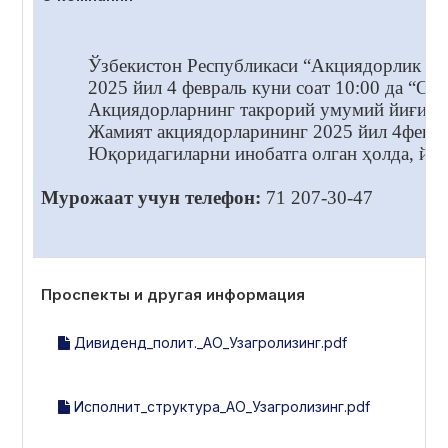
Ўзбекистон Республикаси “Акциядорлик жам
2025 йил 4 февраль куни соат 10:00 да “
Акциядорларнинг такрорий умумий йиғилиш
Жамият акциядорларининг 2025 йил 4февра
Юқоридагиларни инобатга олган ҳолда, йиғ
Мурожаат учун телефон:
71 207-30-47
Проспекты и другая информация
Дивиденд_полит._АО_Узагролизинг.pdf
Исполнит_структура_АО_Узагролизинг.pdf