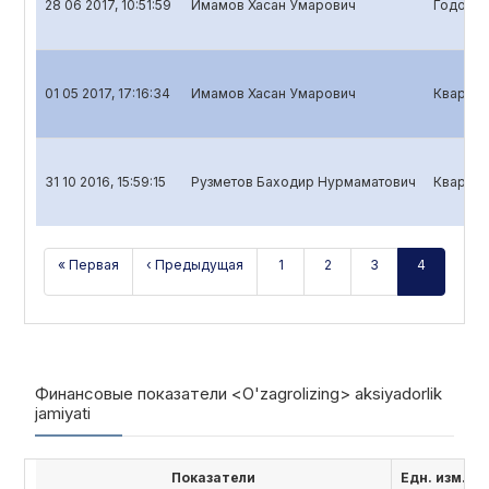
28 06 2017, 10:51:59
Имамов Хасан Умарович
Годовой
01 05 2017, 17:16:34
Имамов Хасан Умарович
Квартал
31 10 2016, 15:59:15
Рузметов Баходир Нурмаматович
Квартал
« Первая
‹ Предыдущая
1
2
3
4
Финансовые показатели <O'zagrolizing> aksiyadorlik
jamiyati
Показатели
Едн. изм.