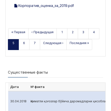
Корпоратив_оценка_за_2019.pdf
« Первая
‹ Предыдущая
1
2
3
4
5
6
7
Следующая ›
Последняя »
Существенные факты
Дата
№ факта
30.04.2018
Қимматли қоғозлар бўйича даромадларни ҳисоблаш <O