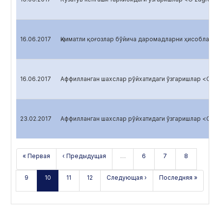
16.06.2017
Қимматли қоғозлар бўйича даромадларни ҳисоблаш <O
16.06.2017
Аффилланган шахслар рўйхатидаги ўзгаришлар <O’zag
23.02.2017
Аффилланган шахслар рўйхатидаги ўзгаришлар <O’zag
« Первая
‹ Предыдущая
…
6
7
8
9
10
11
12
Следующая ›
Последняя »