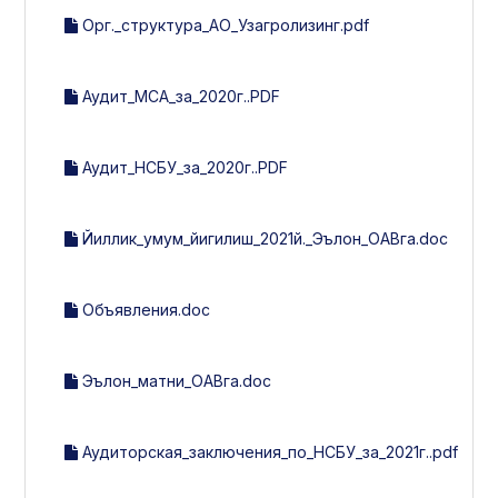
Орг._структура_АО_Узагролизинг.pdf
Аудит_МСА_за_2020г..PDF
Аудит_НСБУ_за_2020г..PDF
Йиллик_умум_йигилиш_2021й._Эълон_ОАВга.doc
Объявления.doc
Эълон_матни_ОАВга.doc
Аудиторская_заключения_по_НСБУ_за_2021г..pdf