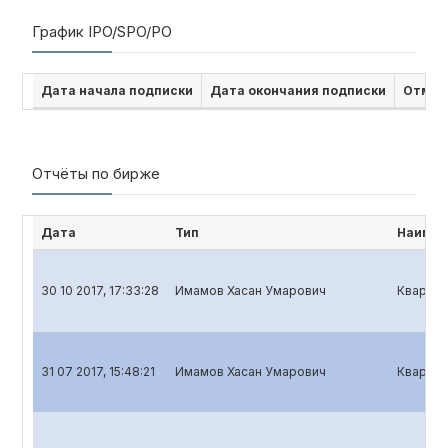
График IPO/SPO/PO
Дата начала подписки
Дата окончания подписки
Отмен
Отчёты по бирже
Дата
Тип
Наимен
30 10 2017, 17:33:28
Имамов Хасан Умарович
Квартал
31 07 2017, 15:48:21
Имамов Хасан Умарович
Квартал