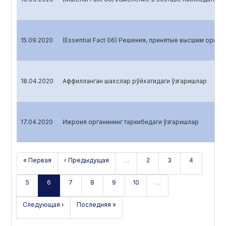
15.09.2020
(Essential Fact 06) Решения, принятые высшим орга
18.04.2020
Аффилланган шахслар рўйхатидаги ўзгаришлар
17.04.2020
Ижроия органининг таркибидаги ўзгаришлар
« Первая
‹ Предыдущая
…
2
3
4
5
6
7
8
9
10
…
Следующая ›
Последняя »