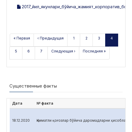
2017_йил_якунлари_бўйича_жамият_корпоратив_бошқ
« Первая
‹ Предыдущая
1
2
3
4
5
6
7
Следующая ›
Последняя »
Существенные факты
Дата
№ факта
18.12.2020
Қимматли қоғозлар бўйича даромадларни ҳисоблаш <O