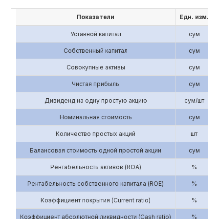
Показатели
Едн. изм.
Уставной капитал
сум
Собственный капитал
сум
Совокупные активы
сум
Чистая прибыль
сум
Дивиденд на одну простую акцию
сум/шт
Номинальная стоимость
сум
Количество простых акций
шт
Балансовая стоимость одной простой акции
сум
Рентабельность активов (ROA)
%
Рентабельность собственного капитала (ROE)
%
Коэффициент покрытия (Current ratio)
%
Коэффициент абсолютной ликвидности (Cash ratio)
%