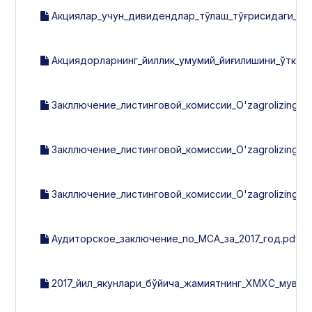
Акциялар_учун_дивидендлар_тўлаш_тўғрисидаги_эь
Акциядорларнинг_йиллик_умумий_йиғилишини_ўткази
Закллючение_листинговой_комиссии_O'zagrolizing_за
Закллючение_листинговой_комиссии_O'zagrolizing_за_
Закллючение_листинговой_комиссии_O'zagrolizing_за_
Аудиторское_заключение_по_МСА_за_2017_год.pdf
2017_йил_якунлари_бўйича_жамиятнинг_ХМХС_мувофи