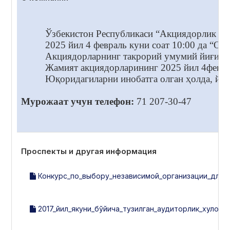
Ўзбекистон Республикаси “Акциядорлик жам
2025 йил 4 февраль куни соат 10:00 да “
Акциядорларнинг такрорий умумий йиғилиш
Жамият акциядорларининг 2025 йил 4февра
Юқоридагиларни инобатга олган ҳолда, йиғ
Мурожаат учун телефон:
71 207-30-47
Проспекты и другая информация
Конкурс_по_выбору_независимой_организации_для_
2017_йил_якуни_бўйича_тузилган_аудиторлик_хулосас