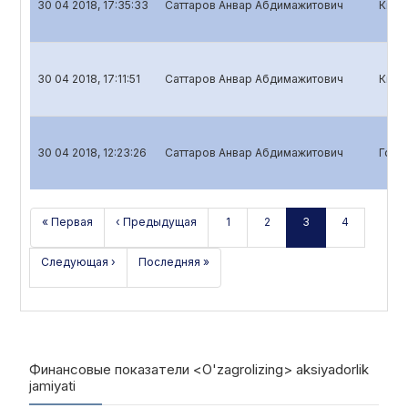
30 04 2018, 17:35:33
Саттаров Анвар Абдимажитович
Квар
30 04 2018, 17:11:51
Саттаров Анвар Абдимажитович
Квар
30 04 2018, 12:23:26
Саттаров Анвар Абдимажитович
Годо
« Первая
‹ Предыдущая
1
2
3
4
Следующая ›
Последняя »
Финансовые показатели <O'zagrolizing> aksiyadorlik
jamiyati