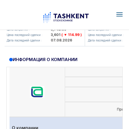
Togg
navig
UZMKP (<O'zmetkombinat> AJ)
KVTS (<Kvarts> AJ)
3,748.99
Цена закрытия :
Цена закрытия :
3,601
( ▼ 114.99 )
Цена последний сделки :
Цена последний сделки :
07.08.2026
Дата последней сделки :
Дата последней сделки :
ИНФОРМАЦИЯ О КОМПАНИИ
Приви
О компании