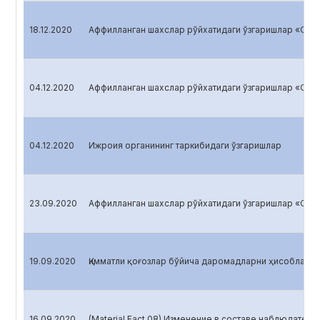
18.12.2020
Аффилланган шахслар рўйхатидаги ўзгаришлар «O’zag
04.12.2020
Аффилланган шахслар рўйхатидаги ўзгаришлар «O’zag
04.12.2020
Ижроия органининг таркибидаги ўзгаришлар
23.09.2020
Аффилланган шахслар рўйхатидаги ўзгаришлар «O’zag
19.09.2020
Қимматли қоғозлар бўйича даромадларни ҳисоблаш <O
16.09.2020
(Material Fact 08) Изменение в составе наблюдатель