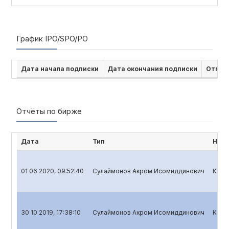
График IPO/SPO/PO
Дата начала подписки
Дата окончания подписки
Отмен
Отчёты по бирже
Дата
Тип
Наим
01 06 2020, 09:52:40
Сулаймонов Акром Исомиддинович
Квар
30 10 2019, 17:38:10
Сулаймонов Акром Исомиддинович
Квар