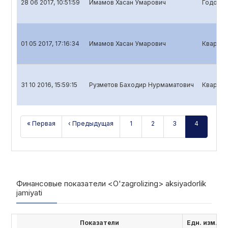
28 06 2017, 10:51:59
Имамов Хасан Умарович
Годовой
01 05 2017, 17:16:34
Имамов Хасан Умарович
Квартал
31 10 2016, 15:59:15
Рузметов Баходир Нурмаматович
Квартал
« Первая
‹ Предыдущая
1
2
3
4
Финансовые показатели <O'zagrolizing> aksiyadorlik
jamiyati
Показатели
Едн. изм.