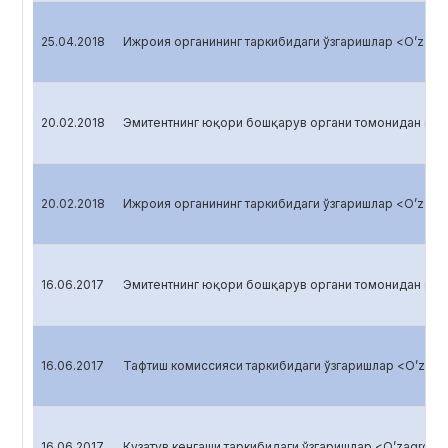
25.04.2018
Ижроия органининг таркибидаги ўзгаришлар <O’zagro
20.02.2018
Эмитентнинг юқори бошқарув органи томонидан қабу
20.02.2018
Ижроия органининг таркибидаги ўзгаришлар <O’zagro
16.06.2017
Эмитентнинг юқори бошқарув органи томонидан қабу
16.06.2017
Тафтиш комиссияси таркибидаги ўзгаришлар <O’zagro
16.06.2017
Кузатув кенгаши таркибидаги ўзгаришлар <O’zagroliz