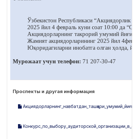
Ўзбекистон Республикаси “Акциядорлик жам
2025 йил 4 февраль куни соат 10:00 да “
Акциядорларнинг такрорий умумий йиғилиш
Жамият акциядорларининг 2025 йил 4февра
Юқоридагиларни инобатга олган ҳолда, йиғ
Мурожаат учун телефон:
71 207-30-47
Проспекты и другая информация
Акциядорларнинг_навбатдан_ташқари_умумий_йиғилиш
Конкурс_по_выбору_аудиторской_организации_в_соо