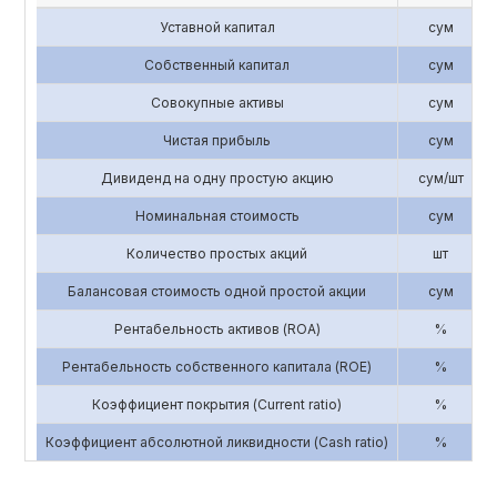
Уставной капитал
сум
Собственный капитал
сум
Совокупные активы
сум
Чистая прибыль
сум
Дивиденд на одну простую акцию
сум/шт
Номинальная стоимость
сум
Количество простых акций
шт
Балансовая стоимость одной простой акции
сум
Рентабельность активов (ROA)
%
Рентабельность собственного капитала (ROE)
%
Коэффициент покрытия (Current ratio)
%
Коэффициент абсолютной ликвидности (Cash ratio)
%