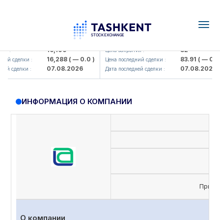
Togg
navig
Olmaliq KMK> AJ)
KFSK (<Kafolat sug'urta kompaniy
16,100
82
 :
Цена закрытия :
16,288
( — 0.0 )
83.91
( — 0.0 )
й сделки :
Цена последний сделки :
07.08.2026
07.08.2026
й сделки :
Дата последней сделки :
ИНФОРМАЦИЯ О КОМПАНИИ
Приви
О компании