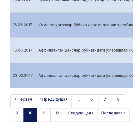
16.06.2017
Қимматли қоғозлар бўйича даромадларни ҳисоблаш <O
16.06.2017
Аффилланган шахслар рўйхатидаги ўзгаришлар <O’zag
23.02.2017
Аффилланган шахслар рўйхатидаги ўзгаришлар <O’zag
« Первая
‹ Предыдущая
…
6
7
8
9
10
11
12
Следующая ›
Последняя »