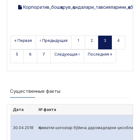
Корпоратив_бошқарув_қоидалари_тавсияларини_қабул_
« Первая
‹ Предыдущая
1
2
3
4
5
6
7
Следующая ›
Последняя »
Существенные факты
Дата
№ факта
30.04.2018
Қимматли қоғозлар бўйича даромадларни ҳисоблаш <O