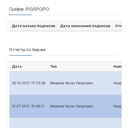
График IPO/SPO/PO
Дата начала подписки
Дата окончания подписки
Отмен
Отчёты по бирже
Дата
Тип
Наимен
30 10 2017, 17:33:28
Имамов Хасан Умарович
Квартал
31 07 2017, 15:48:21
Имамов Хасан Умарович
Квартал