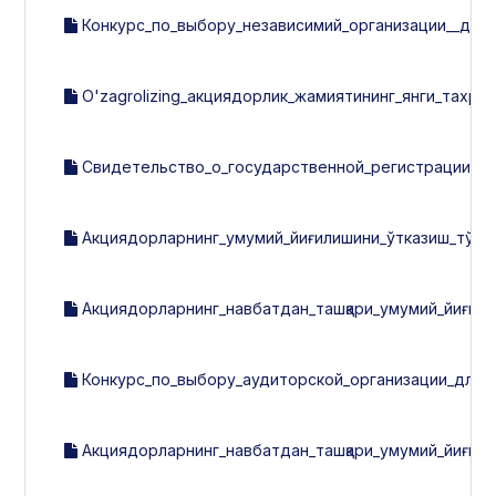
Конкурс_по_выбору_независимий_организации__для_
O'zagrolizing_акциядорлик_жамиятининг_янги_тахрирд
Свидетельство_о_государственной_регистрации_от_2
Акциядорларнинг_умумий_йиғилишини_ўтказиш_тўғри
Акциядорларнинг_навбатдан_ташқари_умумий_йиғили
Конкурс_по_выбору_аудиторской_организации_для_
Акциядорларнинг_навбатдан_ташқари_умумий_йиғилиш