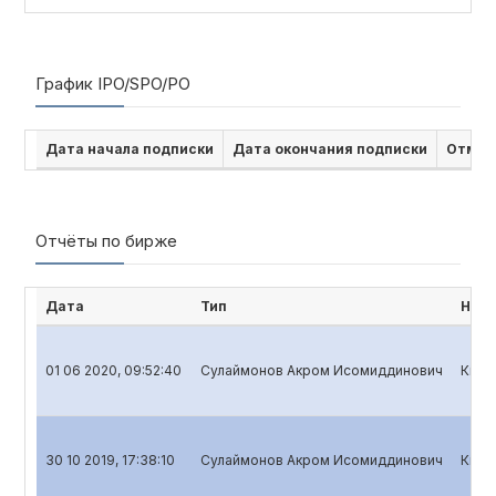
График IPO/SPO/PO
Дата начала подписки
Дата окончания подписки
Отмен
Отчёты по бирже
Дата
Тип
Наим
01 06 2020, 09:52:40
Сулаймонов Акром Исомиддинович
Квар
30 10 2019, 17:38:10
Сулаймонов Акром Исомиддинович
Квар