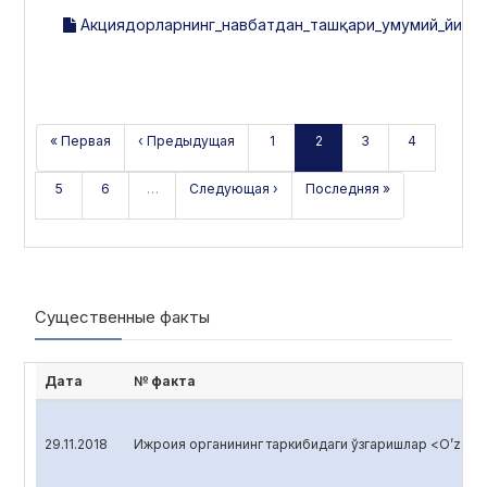
Акциядорларнинг_навбатдан_ташқари_умумий_йиғил
« Первая
‹ Предыдущая
1
2
3
4
5
6
…
Следующая ›
Последняя »
Существенные факты
Дата
№ факта
29.11.2018
Ижроия органининг таркибидаги ўзгаришлар <O’zagro