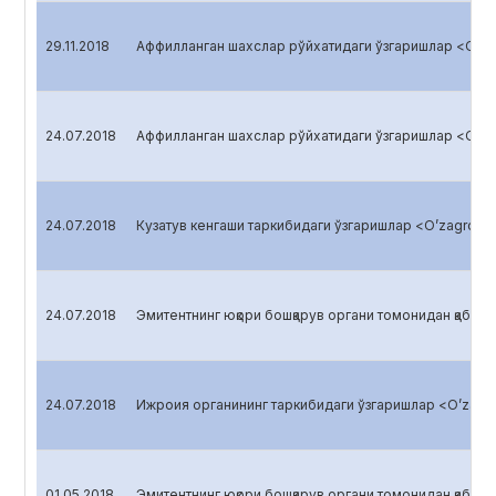
29.11.2018
Аффилланган шахслар рўйхатидаги ўзгаришлар <O’zag
24.07.2018
Аффилланган шахслар рўйхатидаги ўзгаришлар <O’zag
24.07.2018
Кузатув кенгаши таркибидаги ўзгаришлар <O’zagroliz
24.07.2018
Эмитентнинг юқори бошқарув органи томонидан қабул қи
24.07.2018
Ижроия органининг таркибидаги ўзгаришлар <O’zagro
01.05.2018
Эмитентнинг юқори бошқарув органи томонидан қабул қи