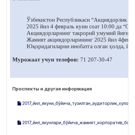
Ўзбекистон Республикаси “Акциядорлик жам
2025 йил 4 февраль куни соат 10:00 да “
Акциядорларнинг такрорий умумий йиғилиш
Жамият акциядорларининг 2025 йил 4февра
Юқоридагиларни инобатга олган ҳолда, йиғ
Мурожаат учун телефон:
71 207-30-47
Проспекты и другая информация
2017_йил_якуни_бўйича_тузилган_аудиторлик_хулосас
2017_йил_якунлари_бўйича_жамият_корпоратив_бошқ