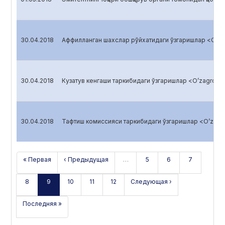
30.04.2018
Аффилланган шахслар рўйхатидаги ўзгаришлар <O’zag
30.04.2018
Кузатув кенгаши таркибидаги ўзгаришлар <O’zagroliz
30.04.2018
Тафтиш комиссияси таркибидаги ўзгаришлар <O’zagro
« Первая
‹ Предыдущая
…
5
6
7
8
9
10
11
12
Следующая ›
Последняя »