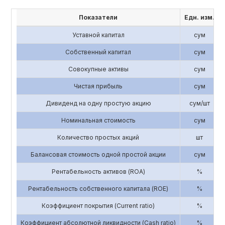
Показатели
Едн. изм.
Уставной капитал
сум
Собственный капитал
сум
Совокупные активы
сум
Чистая прибыль
сум
Дивиденд на одну простую акцию
сум/шт
Номинальная стоимость
сум
Количество простых акций
шт
Балансовая стоимость одной простой акции
сум
Рентабельность активов (ROA)
%
Рентабельность собственного капитала (ROE)
%
Коэффициент покрытия (Current ratio)
%
Коэффициент абсолютной ликвидности (Cash ratio)
%