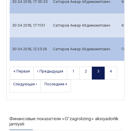
30 04 2018, 17:35:33
Саттаров Анвар Абдимажитович
Квар
30 04 2018, 17:11:51
Саттаров Анвар Абдимажитович
Квар
30 04 2018, 12:23:26
Саттаров Анвар Абдимажитович
Годо
« Первая
‹ Предыдущая
1
2
3
4
Следующая ›
Последняя »
Финансовые показатели <O'zagrolizing> aksiyadorlik
jamiyati