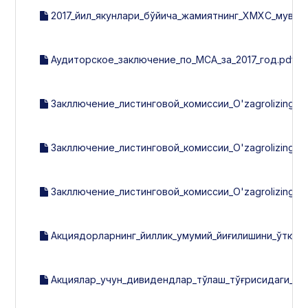
2017_йил_якунлари_бўйича_жамиятнинг_ХМХС_мувофи
Аудиторское_заключение_по_МСА_за_2017_год.pdf
Закллючение_листинговой_комиссии_O'zagrolizing_за_
Закллючение_листинговой_комиссии_O'zagrolizing_за_
Закллючение_листинговой_комиссии_O'zagrolizing_за
Акциядорларнинг_йиллик_умумий_йиғилишини_ўткази
Акциялар_учун_дивидендлар_тўлаш_тўғрисидаги_эь