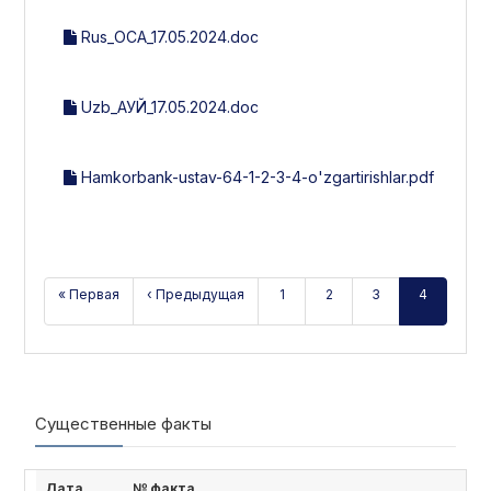
Rus_ОСА_17.05.2024.doc
Uzb_АУЙ_17.05.2024.doc
Hamkorbank-ustav-64-1-2-3-4-o'zgartirishlar.pdf
« Первая
‹ Предыдущая
1
2
3
4
Существенные факты
Дата
№ факта