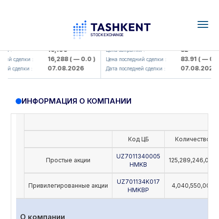
Togg
navig
Olmaliq KMK> AJ)
KFSK (<Kafolat sug'urta kompaniya
16,100
82
 :
Цена закрытия :
16,288
( — 0.0 )
83.91
( — 0.0 )
й сделки :
Цена последний сделки :
07.08.2026
07.08.2026
й сделки :
Дата последней сделки :
ИНФОРМАЦИЯ О КОМПАНИИ
Код ЦБ
Количество
UZ7011340005
Простые акции
125,289,246,000
HMKB
UZ701134K017
Привилегированные акции
4,040,550,000
HMKBP
О компании