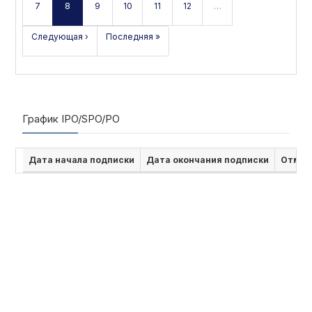
7
8
9
10
11
12
…
Следующая ›
Последняя »
График IPO/SPO/PO
Дата начала подписки
Дата окончания подписки
Отмен
Отчёты по бирже
Дата
Тип
Наи
16 10 2017, 09:09:23
Кадиров Назиржон Абдурахманович
Квар