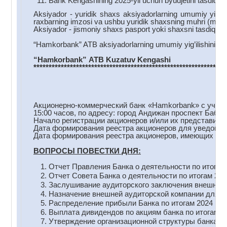
Bank Kengashining 2025-yil uchun byudjetini tasdiqlas
Aksiyador - yuridik shaxs aksiyadorlarning umumiy yig’ilis
raxbarning imzosi va ushbu yuridik shaxsning muhri (muhr 
Aksiyador - jismoniy shaxs pasport yoki shaxsni tasdiqlovc
“Hamkorbank” ATB aksiyadorlarning umumiy yig’ilishini o’t
“Hamkorbank
”
ATB
Kuzatuv
Kengashi
***************************************************************
Акционерно-коммерческий банк «Hamkorbank» с участи
15:00 часов, по адресу: город Андижан проспект Бабу
Начало регистрации акционеров и/или их представителе
Дата формирования реестра акционеров для уведомлен
Дата формирования реестра акционеров, имеющих прав
ВОПРОСЫ ПОВЕСТКИ ДНЯ:
Отчет Правления Банка о деятельности по итогам 
Отчет Совета Банка о деятельности по итогам 202
Заслушивание аудиторского заключения внешнего а
Назначение внешней аудиторской компании для пр
Распределение прибыли Банка по итогам 2024 год
Выплата дивидендов по акциям банка по итогам 20
Утверждение организационной структуры банка.