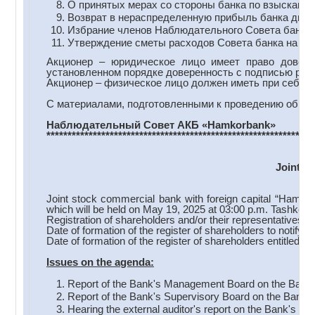
О принятых мерах со стороны банка по взысканию
Возврат в нераспределенную прибыль банка диви
Избрание членов Наблюдательного Совета банка
Утверждение сметы расходов Совета банка на 202
Акционер – юридическое лицо имеет право довери
установленном порядке доверенность с подписью руко
Акционер – физическое лицо должен иметь при себе па
С материалами, подготовленными к проведению общего
Наблюдательный Совет АКБ
«
Hamkorbank
»
***************************************************************
Joint S
Joint stock commercial bank with foreign capital “Hamko
which will be held on May 19, 2025 at 03:00 p.m. Tashkent
Registration of shareholders and/or their representatives b
Date of formation of the register of shareholders to notify
Date of formation of the register of shareholders entitled 
Issues on the a
genda:
Report of the Bank's Management Board on the Bank's 
Report of the Bank's Supervisory Board on the Bank's a
Hearing the external auditor's report on the Bank's acti