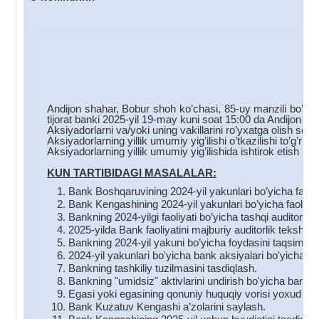
C
Andijon shahar, Bobur shoh ko’chasi, 85-uy manzili bo’yic
tijorat banki 2025-yil 19-may kuni soat 15:00 da Andijon s
Aksiyadorlarni va/yoki uning vakillarini ro’yxatga olish soa
Aksiyadorlarning yillik umumiy yig’ilishi o’tkazilishi to’g’ri
Aksiyadorlarning yillik umumiy yig’ilishida ishtirok etish hu
KUN TARTIBIDAGI MASALALAR:
Bank Boshqaruvining 2024-yil yakunlari bo’yicha faoliyat
Bank Kengashining 2024-yil yakunlari bo’yicha faoliyati 
Bankning 2024-yilgi faoliyati bo’yicha tashqi auditornin
2025-yilda Bank faoliyatini majburiy auditorlik tekshiru
Bankning 2024-yil yakuni bo’yicha foydasini taqsimlas
2024-yil yakunlari boʻyicha bank aksiyalari boʻyicha div
Bankning tashkiliy tuzilmasini tasdiqlash.
Bankning "umidsiz" aktivlarini undirish bo'yicha bank to
Egasi yoki egasining qonuniy huquqiy vorisi yoxud mer
Bank Kuzatuv Kengashi a’zolarini saylash.