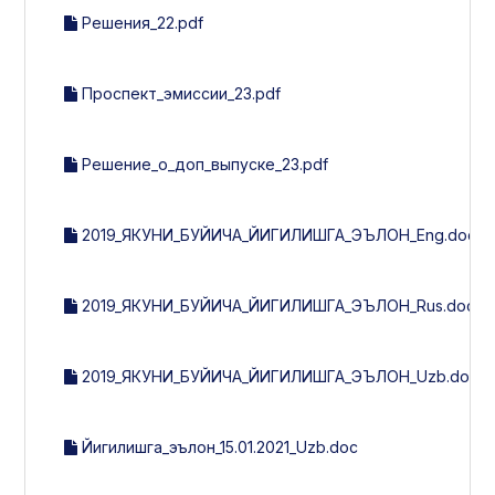
Решения_22.pdf
Проспект_эмиссии_23.pdf
Решение_о_доп_выпуске_23.pdf
2019_ЯКУНИ_БУЙИЧА_ЙИГИЛИШГА_ЭЪЛОН_Eng.docx
2019_ЯКУНИ_БУЙИЧА_ЙИГИЛИШГА_ЭЪЛОН_Rus.doc
2019_ЯКУНИ_БУЙИЧА_ЙИГИЛИШГА_ЭЪЛОН_Uzb.docx
Йигилишга_эълон_15.01.2021_Uzb.doc