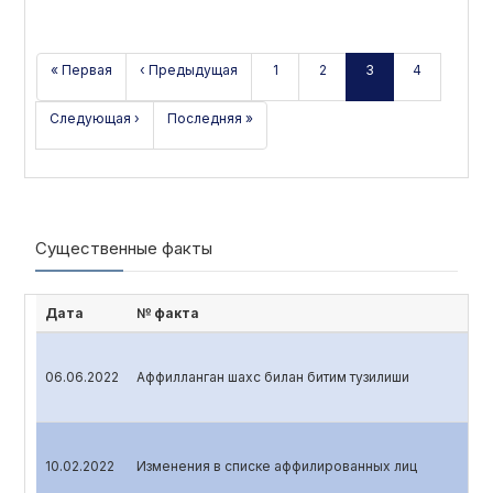
« Первая
‹ Предыдущая
1
2
3
4
Следующая ›
Последняя »
Существенные факты
Дата
№ факта
06.06.2022
Аффилланган шахс билан битим тузилиши
10.02.2022
Изменения в списке аффилированных лиц