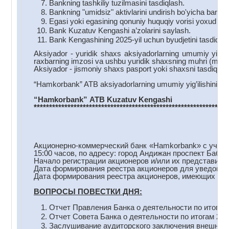
Bankning tashkiliy tuzilmasini tasdiqlash.
Bankning "umidsiz" aktivlarini undirish bo'yicha bank to
Egasi yoki egasining qonuniy huquqiy vorisi yoxud mer
Bank Kuzatuv Kengashi a’zolarini saylash.
Bank Kengashining 2025-yil uchun byudjetini tasdiqlas
Aksiyador - yuridik shaxs aksiyadorlarning umumiy yig’ilis
raxbarning imzosi va ushbu yuridik shaxsning muhri (muhr 
Aksiyador - jismoniy shaxs pasport yoki shaxsni tasdiqlovc
“Hamkorbank” ATB aksiyadorlarning umumiy yig’ilishini o’t
“Hamkorbank
”
ATB
Kuzatuv
Kengashi
***************************************************************
Акционерно-коммерческий банк «Hamkorbank» с участи
15:00 часов, по адресу: город Андижан проспект Бабу
Начало регистрации акционеров и/или их представителе
Дата формирования реестра акционеров для уведомлен
Дата формирования реестра акционеров, имеющих прав
ВОПРОСЫ ПОВЕСТКИ ДНЯ:
Отчет Правления Банка о деятельности по итогам 
Отчет Совета Банка о деятельности по итогам 202
Заслушивание аудиторского заключения внешнего а