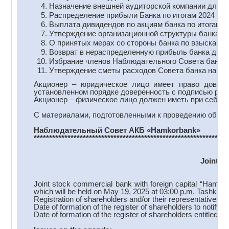
Назначение внешней аудиторской компании для пр
Распределение прибыли Банка по итогам 2024 год
Выплата дивидендов по акциям банка по итогам 20
Утверждение организационной структуры банка.
О принятых мерах со стороны банка по взысканию
Возврат в нераспределенную прибыль банка диви
Избрание членов Наблюдательного Совета банка
Утверждение сметы расходов Совета банка на 202
Акционер – юридическое лицо имеет право довери
установленном порядке доверенность с подписью руко
Акционер – физическое лицо должен иметь при себе па
С материалами, подготовленными к проведению общего
Наблюдательный Совет АКБ
«
Hamkorbank
»
***************************************************************
Joint S
Joint stock commercial bank with foreign capital “Hamko
which will be held on May 19, 2025 at 03:00 p.m. Tashkent
Registration of shareholders and/or their representatives b
Date of formation of the register of shareholders to notify
Date of formation of the register of shareholders entitled 