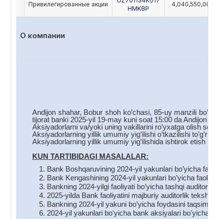
UZ701134K017
Привилегированные акции
4,040,550,000
HMKBP
О компании
C
Andijon shahar, Bobur shoh ko’chasi, 85-uy manzili bo’yic
tijorat banki 2025-yil 19-may kuni soat 15:00 da Andijon s
Aksiyadorlarni va/yoki uning vakillarini ro’yxatga olish soa
Aksiyadorlarning yillik umumiy yig’ilishi o’tkazilishi to’g’ri
Aksiyadorlarning yillik umumiy yig’ilishida ishtirok etish hu
KUN TARTIBIDAGI MASALALAR:
Bank Boshqaruvining 2024-yil yakunlari bo’yicha faoliyat
Bank Kengashining 2024-yil yakunlari bo’yicha faoliyati 
Bankning 2024-yilgi faoliyati bo’yicha tashqi auditornin
2025-yilda Bank faoliyatini majburiy auditorlik tekshiru
Bankning 2024-yil yakuni bo’yicha foydasini taqsimlas
2024-yil yakunlari boʻyicha bank aksiyalari boʻyicha div