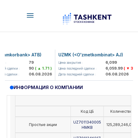
Toggle
navigation
amkorbank> ATB)
UZMK (<O'zmetkombinat> AJ)
79
6,099
я :
Цена закрытия :
90
( ▲ 1.71 )
6,059.99
( ▼ 39.89
ий сделки :
Цена последний сделки :
06.08.2026
06.08.2026
ей сделки :
Дата последней сделки :
ИНФОРМАЦИЯ О КОМПАНИИ
Код ЦБ
Количество
UZ7011340005
Простые акции
125,289,246,000
HMKB