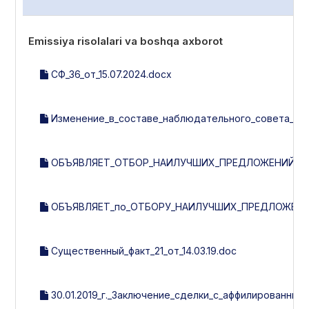
Emissiya risolalari va boshqa axborot
СФ_36_от_15.07.2024.docx
Изменение_в_составе_наблюдательного_совета__рев
ОБЪЯВЛЯЕТ_ОТБОР_НАИЛУЧШИХ_ПРЕДЛОЖЕНИЙ_ПО_
ОБЪЯВЛЯЕТ_по_ОТБОРУ_НАИЛУЧШИХ_ПРЕДЛОЖЕНИ
Существенный_факт_21_от_14.03.19.doc
30.01.2019_г._Заключение_сделки_с_аффилированным