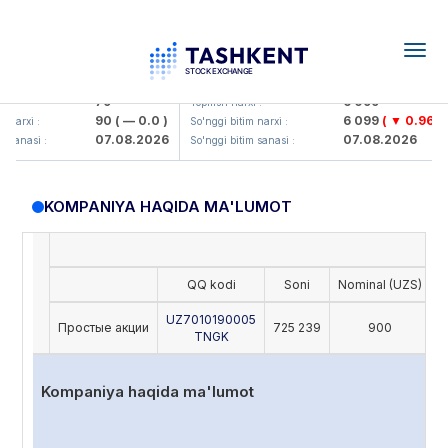
Togg
navig
Hamkorbank> ATB)
UZMK (<O'zmetkombinat> AJ)
79
6 099
 :
Yopilish narxi :
90
( — 0.0 )
6 099
( ▼ 0.96 )
 narxi :
So'nggi bitim narxi :
07.08.2026
07.08.2026
 sanasi :
So'nggi bitim sanasi :
KOMPANIYA HAQIDA MA'LUMOT
QQ kodi
Soni
Nominal (UZS)
O
UZ7010190005
Простые акции
725 239
900
TNGK
Kompaniya haqida ma'lumot