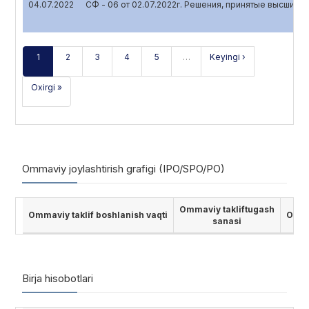
04.07.2022
СФ - 06 от 02.07.2022г. Решения, принятые высшим 
1
2
3
4
5
…
Keyingi ›
Oxirgi »
Ommaviy joylashtirish grafigi (IPO/SPO/PO)
Ommaviy takliftugash
Ommaviy taklif boshlanish vaqti
Ommav
sanasi
Birja hisobotlari