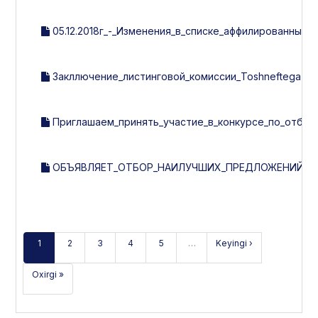
05.12.2018г_-_Изменения_в_списке_аффилированных_л
Закллючение_листинговой_комиссии_Toshneftegazquril
Приглашаем_принять_участие_в_конкурсе_по_отбору
ОБЪЯВЛЯЕТ_ОТБОР_НАИЛУЧШИХ_ПРЕДЛОЖЕНИЙ_ПО
1
2
3
4
5
…
Keyingi ›
Oxirgi »