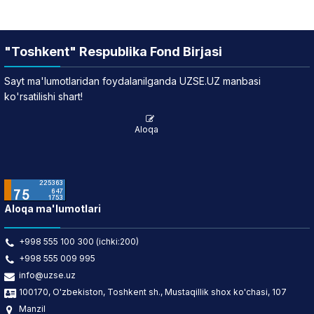
"Toshkent" Respublika Fond Birjasi
Sayt ma'lumotlaridan foydalanilganda UZSE.UZ manbasi
ko'rsatilishi shart!
Aloqa
Aloqa ma'lumotlari
+998 555 100 300 (ichki:200)
+998 555 009 995
info@uzse.uz
100170, O'zbekiston, Toshkent sh., Mustaqillik shox ko'chasi, 107
Manzil