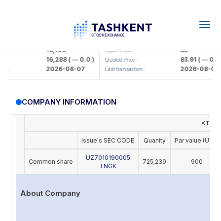
Togg
navig
Olmaliq KMK> AJ)
KFSK (<Kafolat sug'urta kompaniy
16,100
82
Open Price :
16,288
( — 0.0 )
83.91
( — 0.0 )
Quoted Price :
2026-08-07
2026-08-07
n :
Last transaction :
COMPANY INFORMATION
<Toshn
Issue's SEC CODE
Quanity
Par value (UZS)
UZ7010190005
Common share
725,239
900
TNGK
About Company