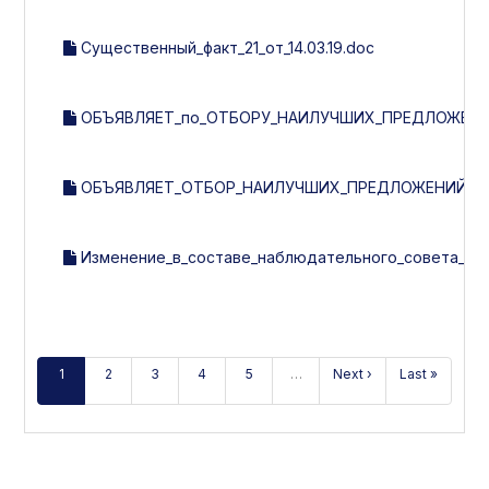
Существенный_факт_21_от_14.03.19.doc
ОБЪЯВЛЯЕТ_по_ОТБОРУ_НАИЛУЧШИХ_ПРЕДЛОЖЕНИ
ОБЪЯВЛЯЕТ_ОТБОР_НАИЛУЧШИХ_ПРЕДЛОЖЕНИЙ_ПО_
Изменение_в_составе_наблюдательного_совета__рев
1
2
3
4
5
…
Next ›
Last »