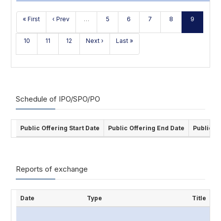
« First
‹ Prev
…
5
6
7
8
9
10
11
12
Next ›
Last »
Schedule of IPO/SPO/PO
Public Offering Start Date
Public Offering End Date
Public O
Reports of exchange
Date
Type
Title