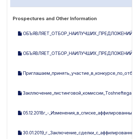
Prospectures and Other Information
ОБЪЯВЛЯЕТ_ОТБОР_НАИЛУЧШИХ_ПРЕДЛОЖЕНИЙ_НА
ОБЪЯВЛЯЕТ_ОТБОР_НАИЛУЧШИХ_ПРЕДЛОЖЕНИЙ_ПО
Приглашаем_принять_участие_в_конкурсе_по_отбору
Закллючение_листинговой_комиссии_Toshneftegazquril
05.12.2018г_-_Изменения_в_списке_аффилированных_л
30.01.2019_г._Заключение_сделки_с_аффилированным