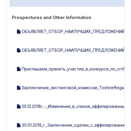
Prospectures and Other Information
ОБЪЯВЛЯЕТ_ОТБОР_НАИЛУЧШИХ_ПРЕДЛОЖЕНИЙ_НА
ОБЪЯВЛЯЕТ_ОТБОР_НАИЛУЧШИХ_ПРЕДЛОЖЕНИЙ_ПО
Приглашаем_принять_участие_в_конкурсе_по_отбору
Закллючение_листинговой_комиссии_Toshneftegazquril
05.12.2018г_-_Изменения_в_списке_аффилированных_л
30.01.2019_г._Заключение_сделки_с_аффилированным