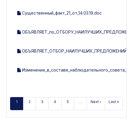
Существенный_факт_21_от_14.03.19.doc
ОБЪЯВЛЯЕТ_по_ОТБОРУ_НАИЛУЧШИХ_ПРЕДЛОЖЕНИ
ОБЪЯВЛЯЕТ_ОТБОР_НАИЛУЧШИХ_ПРЕДЛОЖЕНИЙ_ПО_
Изменение_в_составе_наблюдательного_совета__рев
1
2
3
4
5
…
Next ›
Last »