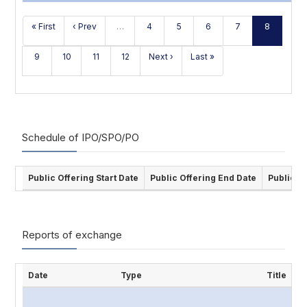
« First
‹ Prev
…
4
5
6
7
8
9
10
11
12
Next ›
Last »
Schedule of IPO/SPO/PO
Public Offering Start Date
Public Offering End Date
Public O
Reports of exchange
Date
Type
Title