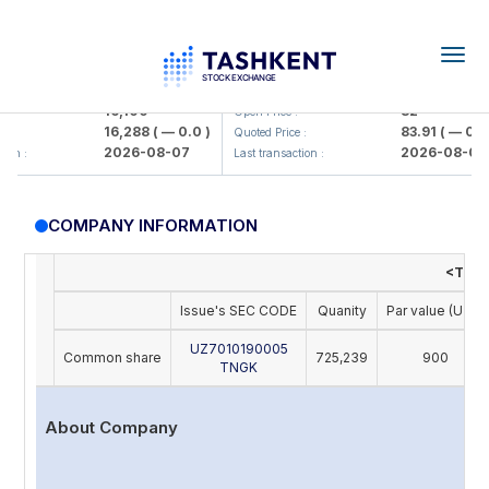
Togg
navig
Olmaliq KMK> AJ)
KFSK (<Kafolat sug'urta kompaniy
16,100
82
Open Price :
16,288
( — 0.0 )
83.91
( — 0.0 )
Quoted Price :
2026-08-07
2026-08-07
n :
Last transaction :
COMPANY INFORMATION
<Toshn
Issue's SEC CODE
Quanity
Par value (UZS)
UZ7010190005
Common share
725,239
900
TNGK
About Company